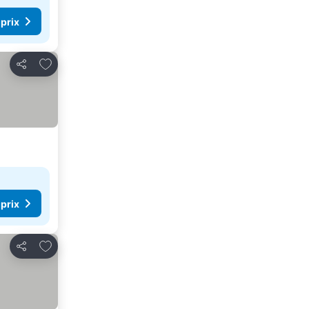
 prix
Ajouter à mes favoris
Partager
 prix
Ajouter à mes favoris
Partager