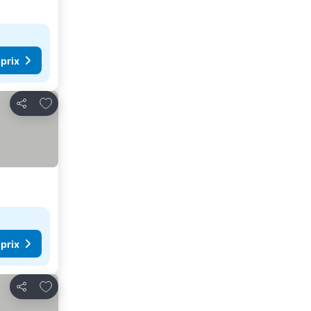
 prix
Ajouter à mes favoris
Partager
 prix
Ajouter à mes favoris
Partager