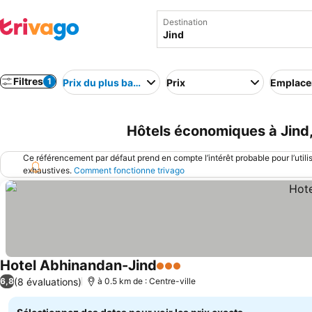
Destination
Filtres
1
Prix du plus bas au plus élevé
Prix
Emplac
Hôtels économiques à Jind,
Ce référencement par défaut prend en compte l’intérêt probable pour l’utili
exhaustives.
Comment fonctionne trivago
Hotel Abhinandan-Jind
3 Étoiles
(8 évaluations)
6,8
à 0.5 km de : Centre-ville