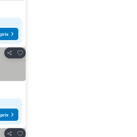
 prix
Ajouter à mes favoris
Partager
 prix
Ajouter à mes favoris
Partager