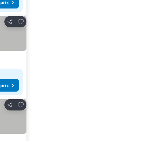
 prix
Ajouter à mes favoris
Partager
 prix
Ajouter à mes favoris
Partager