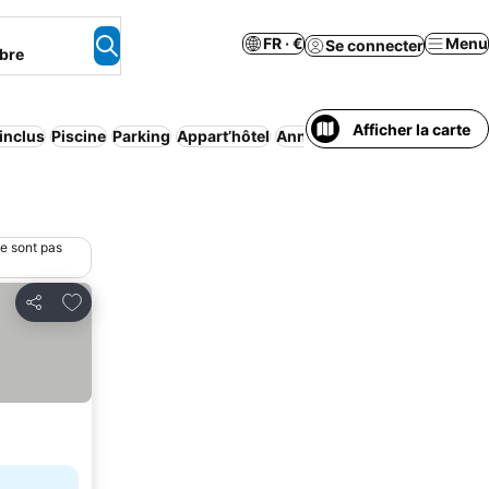
FR · €
Menu
Se connecter
bre
Afficher la carte
 inclus
Piscine
Parking
Appart’hôtel
Annulation gratuite
Pension
ne sont pas
Ajouter à mes favoris
Partager