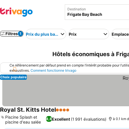
Destination
Filtres
1
Prix du plus bas au plus élevé
Prix
Emplac
Hôtels économiques à Frig
Ce référencement par défaut prend en compte l’intérêt probable pour l’utili
exhaustives.
Comment fonctionne trivago
Choix populaire
Royal St. Kitts Hotel
4 Étoiles
Piscine Splash et
Excellent
(1 991 évaluations)
8,8
à 0.1 km d
piscine d'eau salée