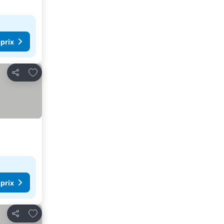
 prix
Ajouter à mes favoris
Partager
 prix
Ajouter à mes favoris
Partager