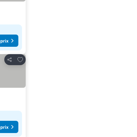
 prix
Ajouter à mes favoris
Partager
 prix