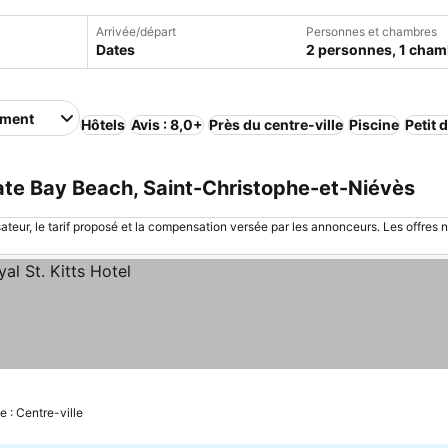
Arrivée/départ
Personnes et chambres
Dates
2 personnes, 1 cham
ement
Hôtels
Avis : 8,0+
Près du centre-ville
Piscine
Petit 
ate Bay Beach, Saint-Christophe-et-Niévès
sateur, le tarif proposé et la compensation versée par les annonceurs. Les offres 
e : Centre-ville