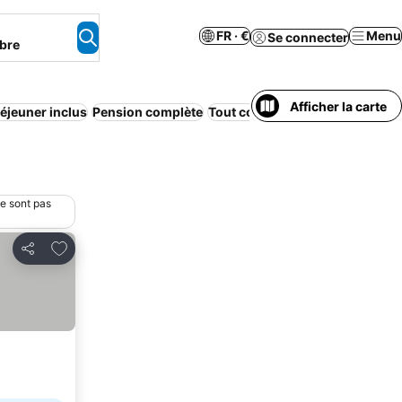
FR · €
Menu
Se connecter
bre
Afficher la carte
déjeuner inclus
Pension complète
Tout compris
ne sont pas
Ajouter à mes favoris
Partager