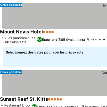
Choix populaire
Mount Nevis Hotel
4 Étoiles
Vues panoramiques
Excellent
(565 évaluations)
9,4
Newcastle, 
sur Saint-Kitts
Sélectionnez des dates pour voir les prix exacts
Choix populaire
Sunset Reef St. Kitts
5 Étoiles
Restaurant Drop
Excellent
(149 évaluations)
9,4
Basseterre, à 9.