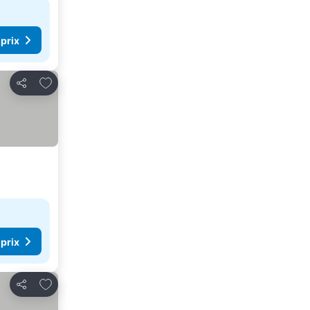
 prix
Ajouter à mes favoris
Partager
 prix
Ajouter à mes favoris
Partager