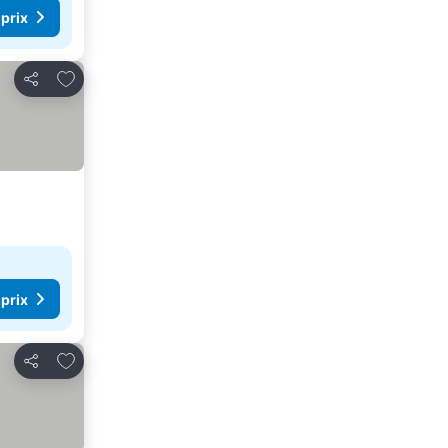
 prix
Ajouter à mes favoris
Partager
 prix
Ajouter à mes favoris
Partager