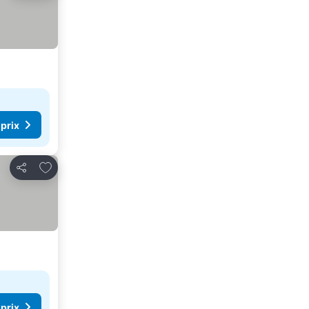
 prix
Ajouter à mes favoris
Partager
 prix