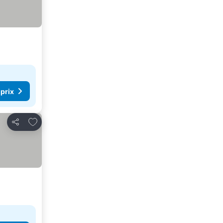
 prix
Ajouter à mes favoris
Partager