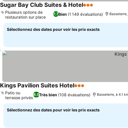
Sugar Bay Club Suites & Hotel
3 Étoiles
Plusieurs options de
Bien
(1 149 évaluations)
7,7
Basseterre,
restauration sur place
Sélectionnez des dates pour voir les prix exacts
Kings Pavilion Suites Hotel
3 Étoiles
Patio ou
Très bien
(108 évaluations)
8,0
Basseterre, à 4.1 k
terrasse privés
Sélectionnez des dates pour voir les prix exacts