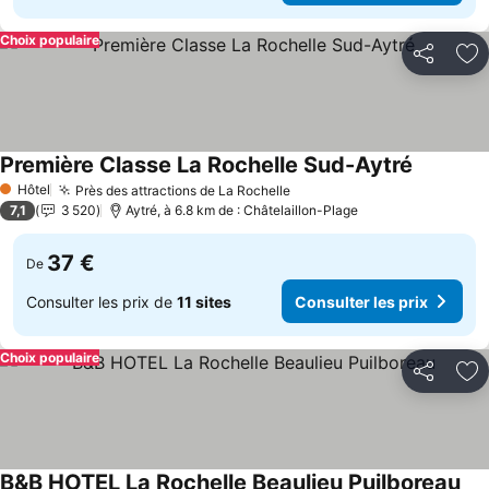
Choix populaire
Partager
Aj
Première Classe La Rochelle Sud-Aytré
Hôtel
Près des attractions de La Rochelle
1 Étoiles
7,1
3 520
Aytré, à 6.8 km de : Châtelaillon-Plage
37 €
De
Consulter les prix de
11 sites
Consulter les prix
Choix populaire
Partager
Aj
B&B HOTEL La Rochelle Beaulieu Puilboreau