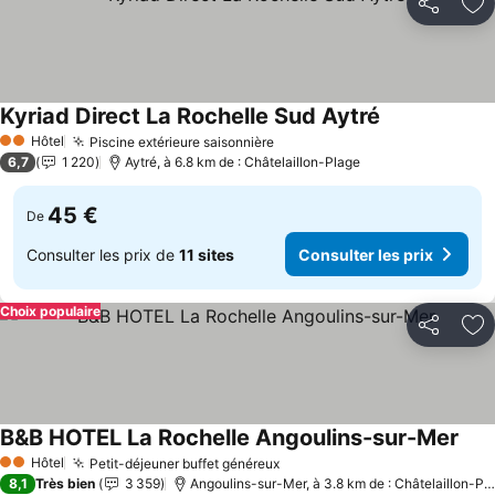
Partager
Aj
Kyriad Direct La Rochelle Sud Aytré
Hôtel
Piscine extérieure saisonnière
2 Étoiles
6,7
1 220
Aytré, à 6.8 km de : Châtelaillon-Plage
45 €
De
Consulter les prix de
11 sites
Consulter les prix
Choix populaire
Partager
Aj
B&B HOTEL La Rochelle Angoulins-sur-Mer
Hôtel
Petit-déjeuner buffet généreux
2 Étoiles
8,1
Très bien
3 359
Angoulins-sur-Mer, à 3.8 km de : Châtelaillon-Plage