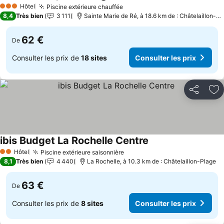
Hôtel
Piscine extérieure chauffée
3 Étoiles
8,4
Très bien
3 111
Sainte Marie de Ré, à 18.6 km de : Châtelaillon-Plage
62 €
De
Consulter les prix de
18 sites
Consulter les prix
Partager
Aj
ibis Budget La Rochelle Centre
Hôtel
Piscine extérieure saisonnière
2 Étoiles
8,1
Très bien
4 440
La Rochelle, à 10.3 km de : Châtelaillon-Plage
63 €
De
Consulter les prix de
8 sites
Consulter les prix