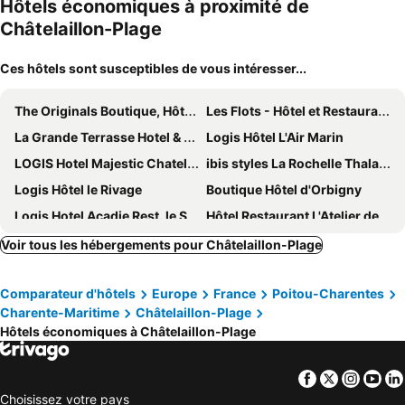
Hôtels économiques à proximité de
Châtelaillon-Plage
Ces hôtels sont susceptibles de vous intéresser...
The Originals Boutique, Hôtel Victoria, Châtelaillon-Plage
Les Flots - Hôtel et Restaurant face à l'océan - Châtelaillon-Plage
La Grande Terrasse Hotel & Spa La Rochelle - MGallery Collection
Logis Hôtel L'Air Marin
LOGIS Hotel Majestic Chatelaillon Plage - La Rochelle
ibis styles La Rochelle Thalasso Chatelaillon
Logis Hôtel le Rivage
Boutique Hôtel d'Orbigny
Logis Hotel Acadie Rest. le Saint-Victor
Hôtel Restaurant L'Atelier des Cousins
House With 2 Bedrooms In Châtelaillon-plage, With Furnished Terrace -
Résidence TROUVILLE
Voir tous les hébergements pour Châtelaillon-Plage
Premiere Classe La Rochelle Sud - Angoulins
B&B HOTEL La Rochelle Angoulins-sur-Mer
Comparateur d'hôtels
Europe
France
Poitou-Charentes
hotelF1 La Rochelle Angoulins
Logis de l'Héronière
Charente-Maritime
Châtelaillon-Plage
Camping Paradis 5 étoiles A La Corniche La Rochelle Angoulins
L'Air Marin
Hôtels économiques à Châtelaillon-Plage
Kyriad Direct La Rochelle Sud Aytré
Première Classe La Rochelle Sud-Aytré
Hotel La Roseraie
Brit Hotel La Rochelle Périgny
Facebook
Twitter
Insta
Yo
Choisissez votre pays
La Rocheliere
Hotel Napoleon