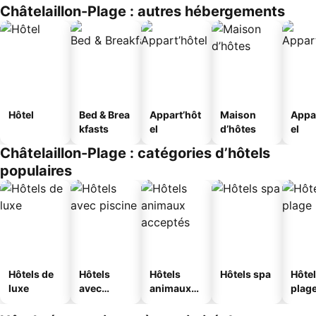
Châtelaillon-Plage : autres hébergements
Hôtel
Bed & Brea
Appart’hôt
Maison
Appa
kfasts
el
d’hôtes
el
Châtelaillon-Plage : catégories d’hôtels
populaires
Hôtels de
Hôtels
Hôtels
Hôtels spa
Hôtel
luxe
avec
animaux
plag
piscine
acceptés