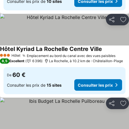
Consulter les prix de
10 sites
Consulter les prix
Partager
Aj
Hôtel Kyriad La Rochelle Centre Ville
Hôtel
Emplacement au bord du canal avec des vues paisibles
3 Étoiles
8,5
Excellent
6 396
La Rochelle, à 10.2 km de : Châtelaillon-Plage
60 €
De
Consulter les prix de
15 sites
Consulter les prix
Partager
Aj