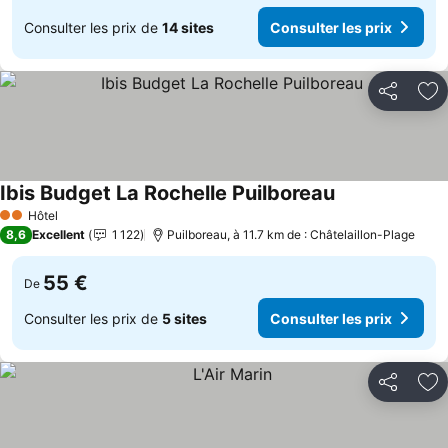
Consulter les prix de
14 sites
Consulter les prix
Partager
Aj
Ibis Budget La Rochelle Puilboreau
Hôtel
2 Étoiles
8,6
Excellent
1 122
Puilboreau, à 11.7 km de : Châtelaillon-Plage
55 €
De
Consulter les prix de
5 sites
Consulter les prix
Partager
Aj