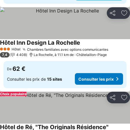
Partager
Aj
Hôtel Inn Design La Rochelle
Hôtel
Chambres familiales avec options communicantes
3 Étoiles
7,4
4 408
La Rochelle, à 11.1 km de : Châtelaillon-Plage
62 €
De
Consulter les prix de
15 sites
Consulter les prix
Choix populaire
Partager
Aj
Hôtel de Ré, "The Originals Résidence"