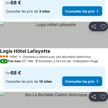
68 €
De
Consulter les prix de
3 sites
Consulter les prix
Partager
Aj
Logis Hôtel Lafayette
Hôtel
Chambres à thème avec une décoration distinctive
3 Étoiles
8,3
Très bien
766
Rochefort, à 18.3 km de : Châtelaillon-Plage
68 €
De
Consulter les prix de
10 sites
Consulter les prix
Partager
Aj