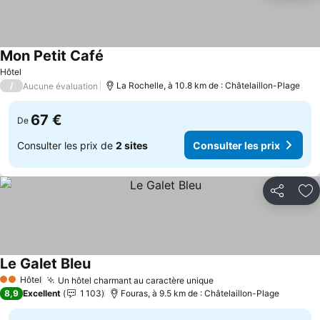
Mon Petit Café
Hôtel
/
La Rochelle, à 10.8 km de : Châtelaillon-Plage
Aucune évaluation
67 €
De
Consulter les prix de
2 sites
Consulter les prix
Partager
Aj
Le Galet Bleu
Hôtel
Un hôtel charmant au caractère unique
2 Étoiles
8,9
Excellent
1 103
Fouras, à 9.5 km de : Châtelaillon-Plage