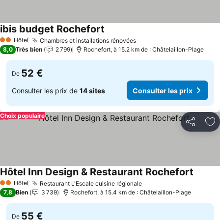
ibis budget Rochefort
Hôtel
Chambres et installations rénovées
2 Étoiles
8,0
Très bien
2 799
Rochefort, à 15.2 km de : Châtelaillon-Plage
52 €
De
Consulter les prix de
14 sites
Consulter les prix
Choix populaire
Partager
Aj
Hôtel Inn Design & Restaurant Rochefort
Hôtel
Restaurant L'Escale cuisine régionale
2 Étoiles
7,8
Bien
3 739
Rochefort, à 15.4 km de : Châtelaillon-Plage
55 €
De