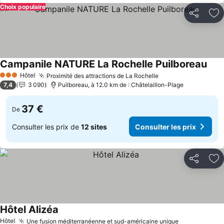
Choix populaire
Partager
Aj
Campanile NATURE La Rochelle Puilboreau
Hôtel
Proximité des attractions de La Rochelle
3 Étoiles
7,4
3 090
Puilboreau, à 12.0 km de : Châtelaillon-Plage
37 €
De
Consulter les prix de
12 sites
Consulter les prix
Partager
Aj
Hôtel Alizéa
Hôtel
Une fusion méditerranéenne et sud-américaine unique