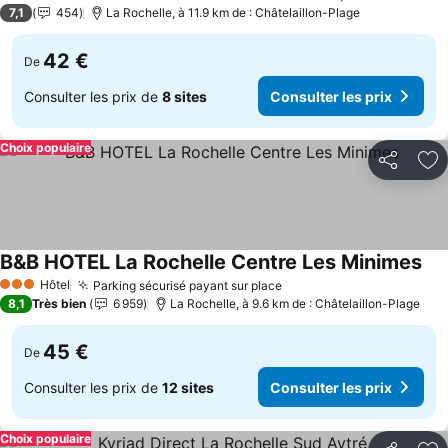
7,1
454
La Rochelle, à 11.9 km de : Châtelaillon-Plage
42 €
De
Consulter les prix de
8 sites
Consulter les prix
Choix populaire
Partager
Aj
B&B HOTEL La Rochelle Centre Les Minimes
Hôtel
Parking sécurisé payant sur place
3 Étoiles
8,1
Très bien
6 959
La Rochelle, à 9.6 km de : Châtelaillon-Plage
45 €
De
Consulter les prix de
12 sites
Consulter les prix
Choix populaire