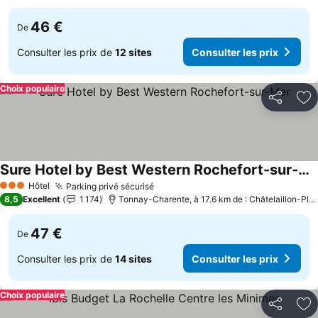
46 €
De
Consulter les prix de
12 sites
Consulter les prix
Choix populaire
Partager
Aj
Sure Hotel by Best Western Rochefort-sur-Mer
Hôtel
Parking privé sécurisé
3 Étoiles
8,5
Excellent
1 174
Tonnay-Charente, à 17.6 km de : Châtelaillon-Plage
47 €
De
Consulter les prix de
14 sites
Consulter les prix
Choix populaire
Partager
Aj