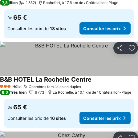
7,8
Bien
1 852
Rochefort, à 17.6 km de : Châtelaillon-Plage
65 €
De
Consulter les prix de
13 sites
Consulter les prix
Partager
Aj
B&B HOTEL La Rochelle Centre
Hôtel
Chambres familiales en duplex
3 Étoiles
8,3
Très bien
6 773
La Rochelle, à 10.1 km de : Châtelaillon-Plage
65 €
De
Consulter les prix de
16 sites
Consulter les prix