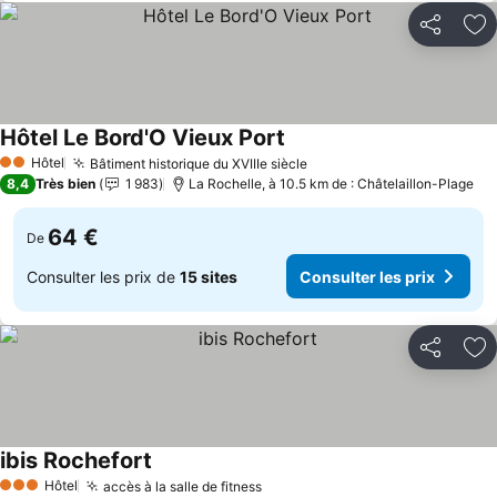
Partager
Aj
Hôtel Le Bord'O Vieux Port
Hôtel
Bâtiment historique du XVIIIe siècle
2 Étoiles
8,4
Très bien
1 983
La Rochelle, à 10.5 km de : Châtelaillon-Plage
64 €
De
Consulter les prix de
15 sites
Consulter les prix
Partager
Aj
ibis Rochefort
Hôtel
accès à la salle de fitness
3 Étoiles