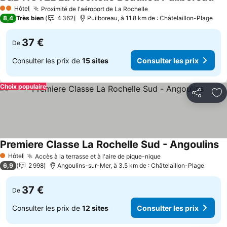
Hôtel
Proximité de l'aéroport de La Rochelle
2 Étoiles
8,4
Très bien
4 362
Puilboreau, à 11.8 km de : Châtelaillon-Plage
37 €
De
Consulter les prix de
15 sites
Consulter les prix
Choix populaire
Partager
Aj
Premiere Classe La Rochelle Sud - Angoulins
Hôtel
Accès à la terrasse et à l'aire de pique-nique
1 Étoiles
6,9
2 998
Angoulins-sur-Mer, à 3.5 km de : Châtelaillon-Plage
37 €
De
Consulter les prix de
12 sites
Consulter les prix