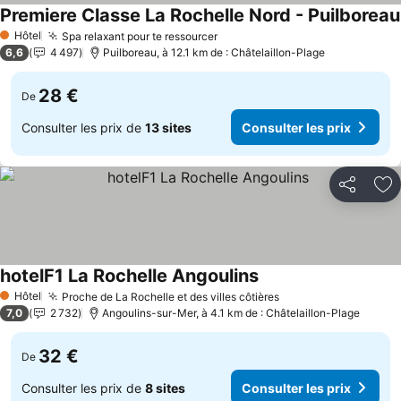
Premiere Classe La Rochelle Nord - Puilboreau
Hôtel
Spa relaxant pour te ressourcer
1 Étoiles
6,6
4 497
Puilboreau, à 12.1 km de : Châtelaillon-Plage
28 €
De
Consulter les prix de
13 sites
Consulter les prix
Partager
Aj
hotelF1 La Rochelle Angoulins
Hôtel
Proche de La Rochelle et des villes côtières
1 Étoiles
7,0
2 732
Angoulins-sur-Mer, à 4.1 km de : Châtelaillon-Plage
32 €
De
Consulter les prix de
8 sites
Consulter les prix