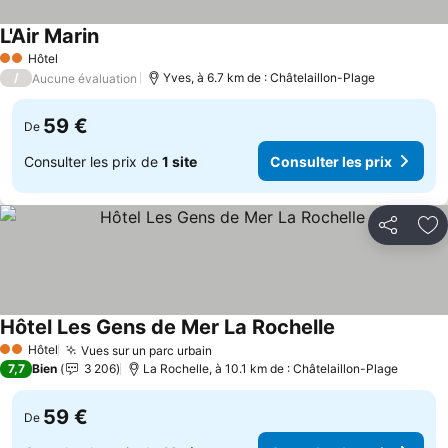
L'Air Marin
Hôtel
2 Étoiles
/
Yves, à 6.7 km de : Châtelaillon-Plage
Aucune évaluation
59 €
De
Consulter les prix de
1 site
Consulter les prix
Partager
Aj
Hôtel Les Gens de Mer La Rochelle
Hôtel
Vues sur un parc urbain
2 Étoiles
7,7
Bien
3 206
La Rochelle, à 10.1 km de : Châtelaillon-Plage
59 €
De