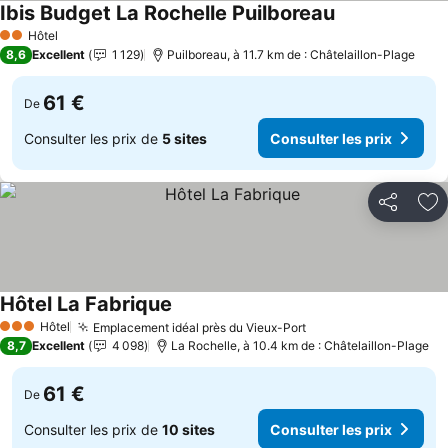
Ibis Budget La Rochelle Puilboreau
Hôtel
2 Étoiles
8,6
Excellent
1 129
Puilboreau, à 11.7 km de : Châtelaillon-Plage
61 €
De
Consulter les prix de
5 sites
Consulter les prix
Partager
Aj
Hôtel La Fabrique
Hôtel
Emplacement idéal près du Vieux-Port
3 Étoiles
8,7
Excellent
4 098
La Rochelle, à 10.4 km de : Châtelaillon-Plage
61 €
De
Consulter les prix de
10 sites
Consulter les prix