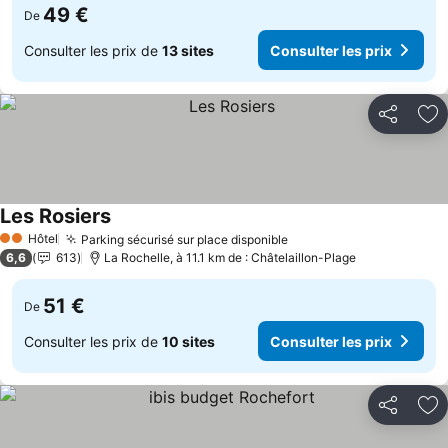
49 €
De
Consulter les prix de
13 sites
Consulter les prix
Partager
Aj
Les Rosiers
Hôtel
Parking sécurisé sur place disponible
2 Étoiles
6,6
613
La Rochelle, à 11.1 km de : Châtelaillon-Plage
51 €
De
Consulter les prix de
10 sites
Consulter les prix
Partager
Aj