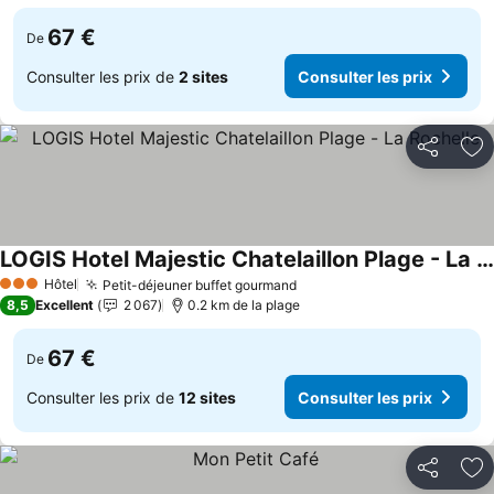
67 €
De
Consulter les prix de
2 sites
Consulter les prix
Partager
Aj
LOGIS Hotel Majestic Chatelaillon Plage - La Rochelle
Hôtel
Petit-déjeuner buffet gourmand
3 Étoiles
8,5
Excellent
2 067
0.2 km de la plage
67 €
De
Consulter les prix de
12 sites
Consulter les prix
Partager
Aj