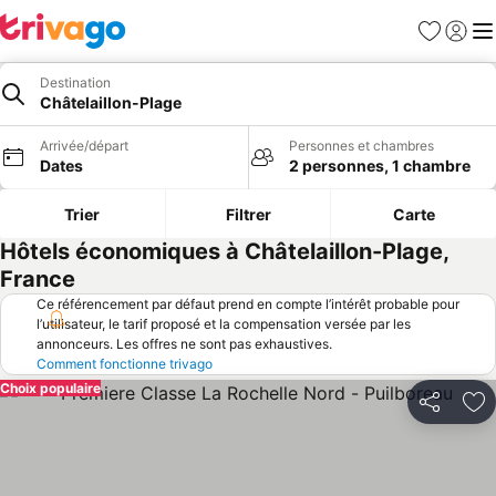
Favoris
Se con
Me
Destination
Châtelaillon-Plage
Arrivée/départ
Personnes et chambres
Dates
2 personnes, 1 chambre
Trier
Filtrer
Carte
Hôtels économiques à Châtelaillon-Plage,
France
Ce référencement par défaut prend en compte l’intérêt probable pour
l’utilisateur, le tarif proposé et la compensation versée par les
annonceurs. Les offres ne sont pas exhaustives.
Comment fonctionne trivago
Choix populaire
Partager
Aj