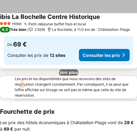
ibis La Rochelle Centre Historique
Hôtel
Petit-déjeuner buffet frais et local
3 Étoiles
8,0
Très bien
2 929
La Rochelle, à 11.0 km de : Châtelaillon-Plage
69 €
De
Consulter les prix de
12 sites
Consulter les prix
Voir plus
Les prix et les disponibilités que nous recevons des sites de
réservation changent constamment. Par conséquent, il se peut que
l’offre affichée sur trivago ne soit pas la même que celle du site de
réservation.
Fourchette de prix
Les prix des hôtels économiques à Châtelaillon-Plage vont de
‎28 €
à
‎69 €
par nuit.