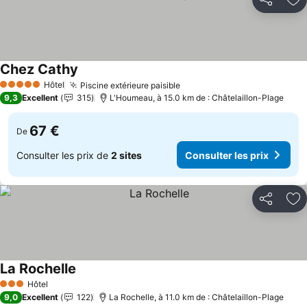
Partager
Aj
Chez Cathy
Hôtel
Piscine extérieure paisible
5 Étoiles
9,3
Excellent
315
L'Houmeau, à 15.0 km de : Châtelaillon-Plage
67 €
De
Consulter les prix de
2 sites
Consulter les prix
Partager
Aj
La Rochelle
Hôtel
3 Étoiles
9,0
Excellent
122
La Rochelle, à 11.0 km de : Châtelaillon-Plage