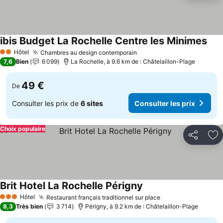
ibis Budget La Rochelle Centre les Minimes
Hôtel
Chambres au design contemporain
2 Étoiles
7,6
Bien
6 099
La Rochelle, à 9.6 km de : Châtelaillon-Plage
49 €
De
Consulter les prix de
6 sites
Consulter les prix
Choix populaire
Partager
Aj
Brit Hotel La Rochelle Périgny
Hôtel
Restaurant français traditionnel sur place
3 Étoiles
8,3
Très bien
3 714
Périgny, à 9.2 km de : Châtelaillon-Plage