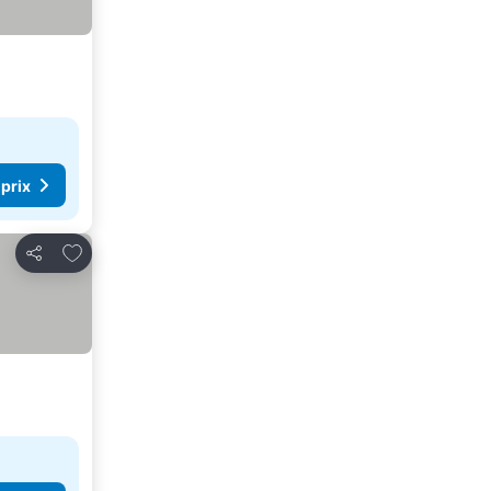
 prix
Ajouter à mes favoris
Partager