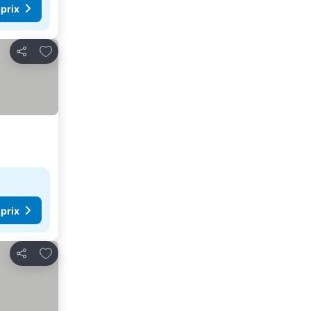
 prix
Ajouter à mes favoris
Partager
 prix
Ajouter à mes favoris
Partager