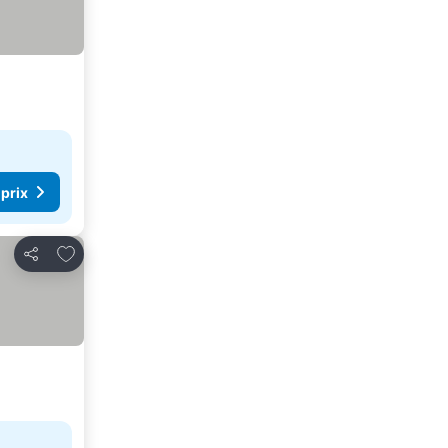
 prix
Ajouter à mes favoris
Partager