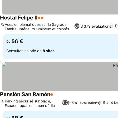
Hostal Felipe II
2 Étoiles
Vues emblématiques sur la Sagrada
(3 379 évaluations)
7,3
Familia, Intérieurs lumineux et colorés
56 €
De
Consulter les prix de
8 sites
Pensión San Ramón
1 Étoiles
Parking sécurisé sur place,
(2 518 évaluations)
6,2
à 1.0 km
Espace repas commun dédié