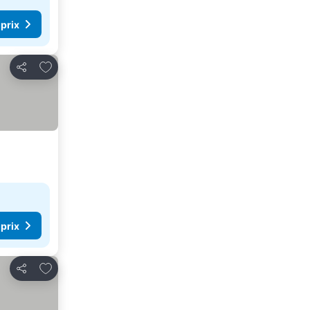
 prix
Ajouter à mes favoris
Partager
 prix
Ajouter à mes favoris
Partager