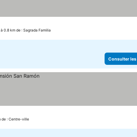
à 0.8 km de : Sagrada Familia
Consulter les
 de : Centre-ville