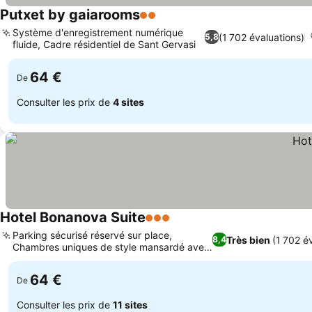
Putxet by gaiarooms
2 Étoiles
Système d'enregistrement numérique
(1 702 évaluations)
5,8
fluide, Cadre résidentiel de Sant Gervasi
64 €
De
Consulter les prix de
4 sites
Hotel Bonanova Suite
3 Étoiles
Parking sécurisé réservé sur place,
Très bien
(1 702 é
8,4
Chambres uniques de style mansardé avec
puits de lumière
64 €
De
Consulter les prix de
11 sites