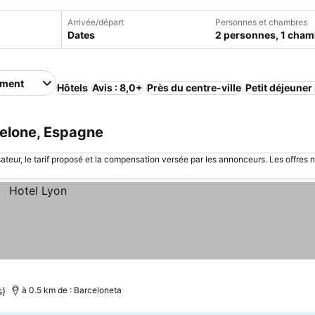
Arrivée/départ
Personnes et chambres
Dates
2 personnes, 1 cham
ement
Hôtels
Avis : 8,0+
Près du centre-ville
Petit déjeuner
elone, Espagne
sateur, le tarif proposé et la compensation versée par les annonceurs. Les offres 
s)
à 0.5 km de : Barceloneta