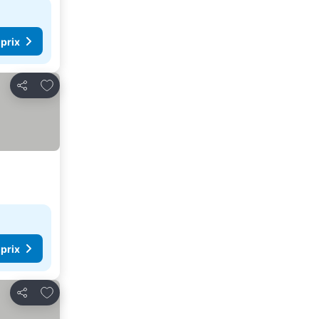
 prix
Ajouter à mes favoris
Partager
 prix
Ajouter à mes favoris
Partager