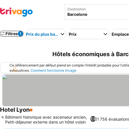
Destination
Filtres
1
Prix du plus bas au plus élevé
Prix
Emplac
Hôtels économiques à Barc
Ce référencement par défaut prend en compte l’intérêt probable pour l’utili
exhaustives.
Comment fonctionne trivago
Hotel Lyon
1 Étoiles
Bâtiment historique avec ascenseur ancien,
(1 756 évaluation
7,3
Petit-déjeuner externe dans un hôtel voisin