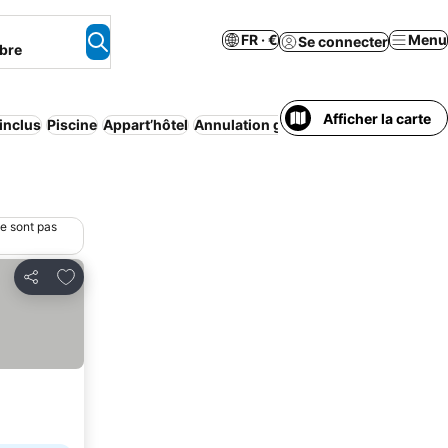
FR · €
Menu
Se connecter
bre
Afficher la carte
 inclus
Piscine
Appart’hôtel
Annulation gratuite
Demi-pension
M
ne sont pas
Ajouter à mes favoris
Partager