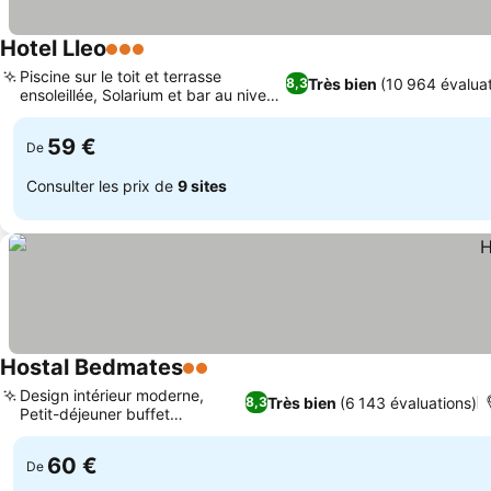
Hotel Lleo
3 Étoiles
Piscine sur le toit et terrasse
Très bien
(10 964 évaluat
8,3
ensoleillée, Solarium et bar au niveau
supérieur
59 €
De
Consulter les prix de
9 sites
Hostal Bedmates
2 Étoiles
Design intérieur moderne,
Très bien
(6 143 évaluations)
8,3
Petit-déjeuner buffet
continental
60 €
De