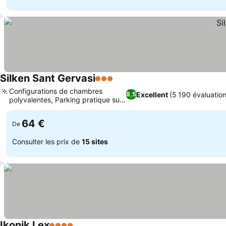
Silken Sant Gervasi
3 Étoiles
Configurations de chambres
Excellent
(5 190 évaluation
8,5
polyvalentes, Parking pratique sur
place
64 €
De
Consulter les prix de
15 sites
Ikonik Lex