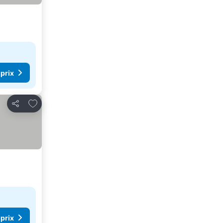
 prix
Ajouter à mes favoris
Partager
 prix