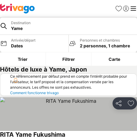
Favoris
Se con
Me
Destination
Yame
Arrivée/départ
Personnes et chambres
Dates
2 personnes, 1 chambre
Trier
Filtrer
Carte
Hôtels de luxe à Yame, Japon
Ce référencement par défaut prend en compte l’intérêt probable pour
l’utilisateur, le tarif proposé et la compensation versée par les
annonceurs. Les offres ne sont pas exhaustives.
Comment fonctionne trivago
Partager
Aj
RITA Yame Fukushima