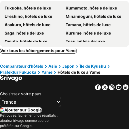
Fukuoka, hôtels de luxe
Kumamoto, hôtels de luxe
Ureshino, hôtels de luxe
Minamioguni, hôtels de luxe
Asakura, hôtels de luxe
Tamana, hôtels de luxe
Saga, hôtels de luxe
Kurume, hôtels de luxe
Omuta, hôtels de luxe
Tosu, hôtels de luxe
Oguni, hôtels de luxe
Yamaga, hôtels de luxe
Voir tous les hébergements pour Yame
Tara, hôtels de luxe
Yanagawa, hôtels de luxe
Comparateur d'hôtels
Asie
Japon
Île de Kyushu
Chikushino, hôtels de luxe
Kikuyo, hôtels de luxe
Präfektur Fukuoka
Yame
Hôtels de luxe à Yame
Ukiha, hôtels de luxe
Hita, hôtels de luxe
Iizuka, hôtels de luxe
Ozu, hôtels de luxe
Facebook
Twitter
Insta
Yo
Choisissez votre pays
Ajouter sur Google
Retrouvez facilement nos résultats :
ajoutez trivago comme source
préférée sur Google.