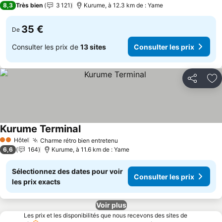
8,3
Très bien
3 121
Kurume, à 12.3 km de : Yame
35 €
De
Consulter les prix de
13 sites
Consulter les prix
Partager
Aj
Kurume Terminal
Consulter les prix
Hôtel
Charme rétro bien entretenu
Consulter les prix
2 Étoiles
6,6
164
Kurume, à 11.6 km de : Yame
Sélectionnez des dates pour voir
Consulter les prix
les prix exacts
Voir plus
Les prix et les disponibilités que nous recevons des sites de