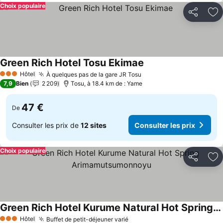
Choix populaire
Partager
Aj
Green Rich Hotel Tosu Ekimae
Consulter les prix
Hôtel
À quelques pas de la gare JR Tosu
Consulter les prix
3 Étoiles
7,9
Bien
2 209
Tosu, à 18.4 km de : Yame
47 €
De
Consulter les prix de
12 sites
Consulter les prix
Choix populaire
Partager
Aj
Green Rich Hotel Kurume Natural Hot Spring Arimamutsumonnoyu
Consulter les prix
Hôtel
Buffet de petit-déjeuner varié
Consulter les prix
3 Étoiles