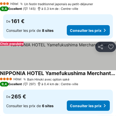
Consulter les prix
Hôtel
Un festin traditionnel japonais au petit-déjeuner
Consulter le
3 Étoiles
9,4
Excellent
145
à 0.3 km de : Centre-ville
161 €
De
Consulter les prix de
8 sites
Consulter les prix
Choix populaire
Partager
Aj
NIPPONIA HOTEL Yamefukushima Merchant Town
Consulter les prix
Hôtel
Bain Hinoki avec option saké
Consulter les prix
4 Étoiles
9,4
Excellent
297
à 0.4 km de : Centre-ville
265 €
De
Consulter les prix de
6 sites
Consulter les prix