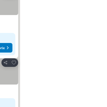
rix
Ajouter à mes favoris
Partager