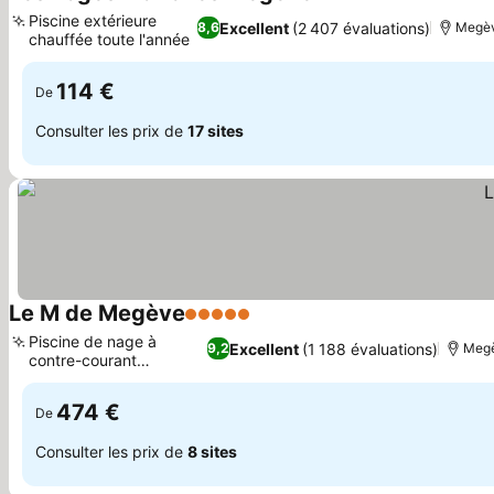
4 Étoiles
Consulter les p
Piscine extérieure
Excellent
(2 407 évaluations)
8,6
Megèv
chauffée toute l'année
Consulter les prix
114 €
De
Consulter les prix de
17 sites
Le M de Megève
5 Étoiles
Consulter les prix
Piscine de nage à
Excellent
(1 188 évaluations)
9,2
Megè
contre-courant
Consulter les prix
intérieure
474 €
De
Consulter les prix de
8 sites