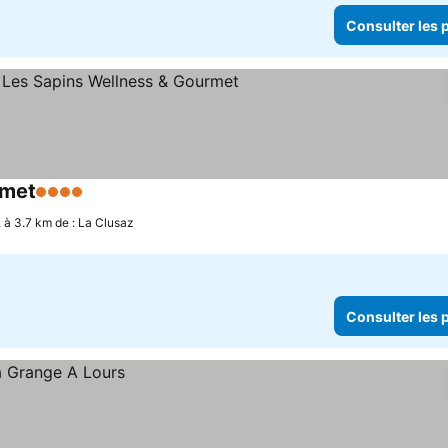
Consulter les p
rmet
4 Étoiles
Consulter les prix
 à 3.7 km de : La Clusaz
Consulter les p