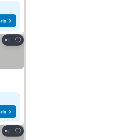
rix
Ajouter à mes favoris
Partager
rix
Ajouter à mes favoris
Partager