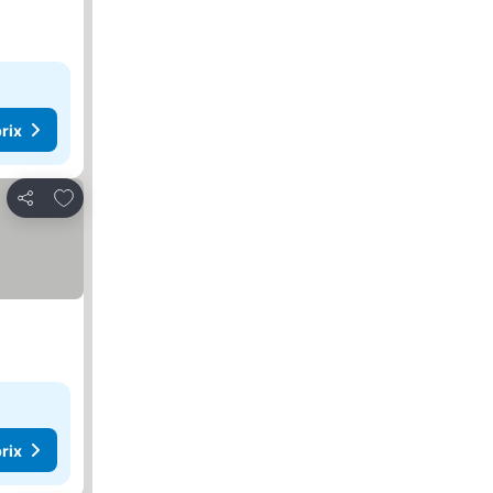
rix
Ajouter à mes favoris
Partager
rix