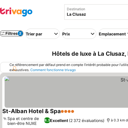
Destination
Filtres
2
Trier par
Prix
Emplacement
Hôtels de luxe à La Clusaz,
Ce référencement par défaut prend en compte l’intérêt probable pour l’utili
exhaustives.
Comment fonctionne trivago
St-Alban Hotel & Spa
4 Étoiles
Consulter les prix
Spa et centre de
Excellent
(2 372 évaluations)
9,3
à 0.3 km d
bien-être NUXE
Consulter les prix