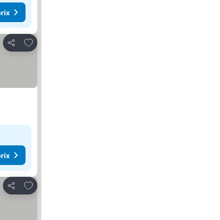
rix
Ajouter à mes favoris
Partager
rix
Ajouter à mes favoris
Partager