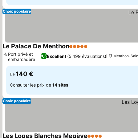
Choix populaire
Le Palace De Menthon
5 Étoiles
Consulter les prix
Port privé et
Excellent
(5 499 évaluations)
8,5
Menthon-Saint
embarcadère
Consulter les prix
140 €
De
Consulter les prix de
14 sites
Choix populaire
Les Loges Blanches Megève