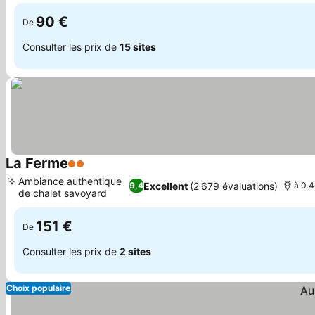
90 €
De
Consulter les prix de
15 sites
La Ferme
2 Étoiles
Consulter les prix
Ambiance authentique
Excellent
(2 679 évaluations)
9,4
à 0.4
de chalet savoyard
Consulter les prix
151 €
De
Consulter les prix de
2 sites
Choix populaire