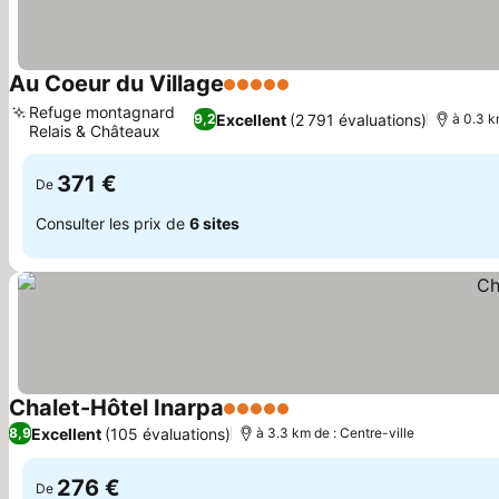
Au Coeur du Village
5 Étoiles
Consulter les prix
Refuge montagnard
Excellent
(2 791 évaluations)
9,2
à 0.3 k
Relais & Châteaux
Consulter les prix
371 €
De
Consulter les prix de
6 sites
Chalet-Hôtel Inarpa
5 Étoiles
Consulter les prix
Excellent
(105 évaluations)
8,9
à 3.3 km de : Centre-ville
276 €
De