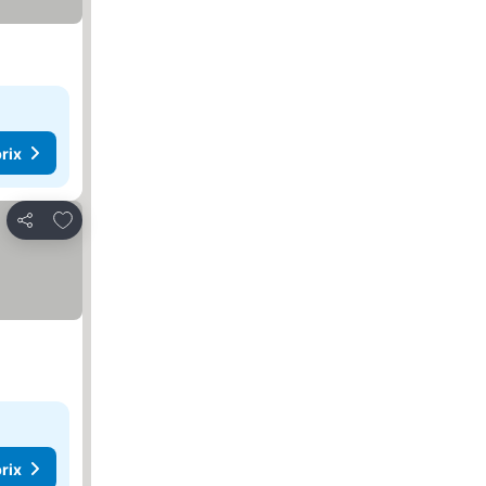
rix
Ajouter à mes favoris
Partager
rix