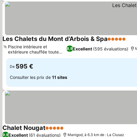
Les Chalets du Mont d’Arbois & Spa
5 Étoiles
Cons
Piscine intérieure et
Excellent
(595 évaluations)
8,9
M
extérieure chauffée toute
Consulter les prix
l'année
595 €
De
Consulter les prix de
11 sites
Chalet Nougat
5 Étoiles
Consulter les prix
Excellent
(61 évaluations)
9,9
Manigod, à 6.3 km de : La Clusaz