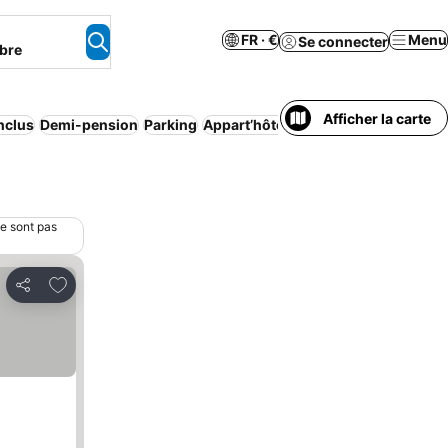
FR · €
Menu
Se connecter
bre
Afficher la carte
inclus
Demi-pension
Parking
Appart’hôtel
Spa
Animaux accepté
ne sont pas
Ajouter à mes favoris
Partager