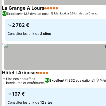
La Grange A Lours
5 Étoiles
Consulter les prix
Excellent
(132 évaluations)
9,9
Manigod, à 5.5 km de : La Clusaz
2 782 €
De
Consulter les prix de
2 sites
Hôtel L'Arboisie
4 Étoiles
Consulter les prix
Piscines chauffées
Excellent
(1 832 évaluations)
8,7
Megè
intérieures et extérieures
Consulter les prix
197 €
De
Consulter les prix de
12 sites