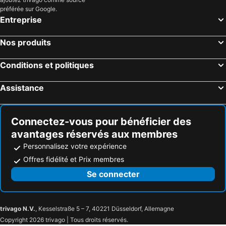
préférée sur Google.
Aurizberri, hôtels avec piscine
Sara, hôtels avec piscine
Entreprise
Guethary, hôtels avec piscine
Bénesse-Maremne, hôtels avec piscine
Aramits, hôtels avec piscine
Saubusse, hôtels avec piscine
Nos produits
Bidarray, hôtels avec piscine
Salies-de-Béarn, hôtels avec piscine
Conditions et politiques
Larrasoaña, hôtels avec piscine
Hasparren, hôtels avec piscine
Ezpeleta, hôtels avec piscine
Bérenx, hôtels avec piscine
Assistance
Oiartzun, hôtels avec piscine
Itsasu, hôtels avec piscine
Connectez-vous pour bénéficier des
avantages réservés aux membres
Personnalisez votre expérience
Offres fidélité et Prix membres
Se connecter
trivago N.V.
, Kesselstraße 5 – 7, 40221 Düsseldorf, Allemagne
Copyright 2026 trivago | Tous droits réservés.