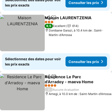
Consulter les prix
les prix exacts
Maison LAURENTZENIA
Partager
Ajouter à mes favoris
Co
3 Étoiles
9,5
Excellent
614
Donibane Garazi, à 10.4 km de : Saint-
Martin-d'Arrossa
Sélectionnez des dates pour voir
Consulter les prix
les prix exacts
Residence Le Parc
Partager
Ajouter à mes favoris
d'Arradoy - maeva Home
Consulter les prix
4 Étoiles
/
Aucune évaluation
Arnegi, à 10.0 km de : Saint-Martin-d'Arrossa