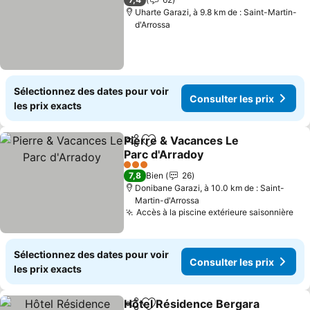
Uharte Garazi, à 9.8 km de : Saint-Martin-
d'Arrossa
Sélectionnez des dates pour voir
Consulter les prix
les prix exacts
Pierre & Vacances Le
Partager
Ajouter à mes favoris
Parc d'Arradoy
Consulter les prix
3 Étoiles
7,8
Bien
26
Donibane Garazi, à 10.0 km de : Saint-
Martin-d'Arrossa
Accès à la piscine extérieure saisonnière
Con
Sélectionnez des dates pour voir
Consulter les prix
les prix exacts
Hôtel Résidence Bergara