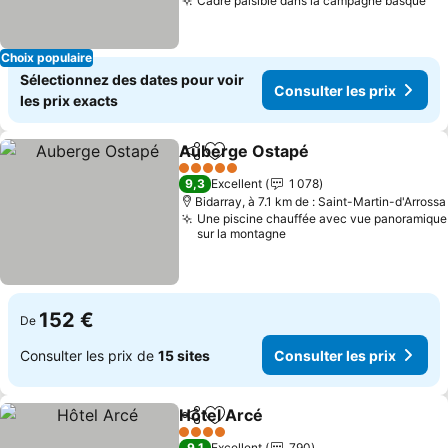
Cadre paisible dans la campagne basque
Con
Choix populaire
Sélectionnez des dates pour voir
Consulter les prix
les prix exacts
Auberge Ostapé
Partager
Ajouter à mes favoris
Consulter 
5 Étoiles
9,3
Excellent
1 078
Bidarray, à 7.1 km de : Saint-Martin-d'Arrossa
Une piscine chauffée avec vue panoramique
sur la montagne
152 €
De
Consulter les prix de
15 sites
Consulter les prix
Hôtel Arcé
Partager
Ajouter à mes favoris
Consulter les pr
4 Étoiles
9,1
Excellent
790