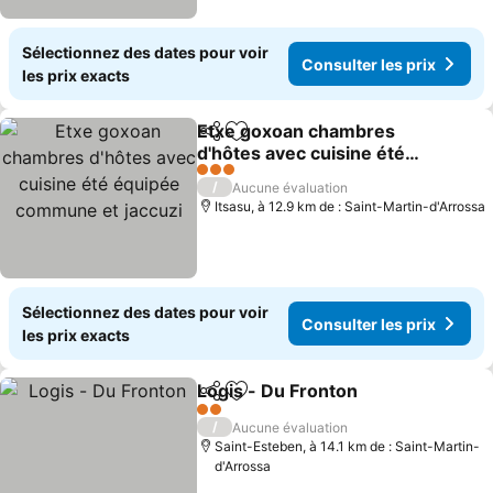
Sélectionnez des dates pour voir
Consulter les prix
les prix exacts
Etxe goxoan chambres
Partager
Ajouter à mes favoris
d'hôtes avec cuisine été
équipée commune et
Consulter les prix
3 Étoiles
/
Aucune évaluation
jaccuzi
Itsasu, à 12.9 km de : Saint-Martin-d'Arrossa
Sélectionnez des dates pour voir
Consulter les prix
les prix exacts
Logis - Du Fronton
Partager
Ajouter à mes favoris
Consulte
2 Étoiles
/
Aucune évaluation
Saint-Esteben, à 14.1 km de : Saint-Martin-
d'Arrossa