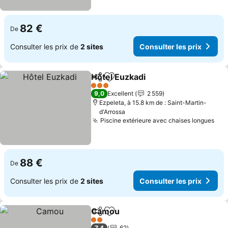
82 €
De
Consulter les prix de
2 sites
Consulter les prix
Hôtel Euzkadi
Partager
Ajouter à mes favoris
Consulter les
3 Étoiles
9,0
Excellent
2 559
Ezpeleta, à 15.8 km de : Saint-Martin-
d'Arrossa
Piscine extérieure avec chaises longues
Con
88 €
De
Consulter les prix de
2 sites
Consulter les prix
Camou
Partager
Ajouter à mes favoris
Consulter les prix
2 Étoiles
7,4
62