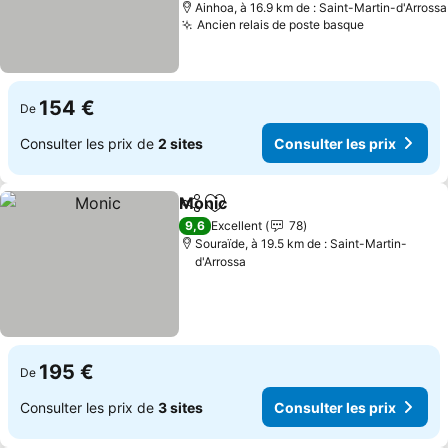
Ainhoa, à 16.9 km de : Saint-Martin-d'Arrossa
Ancien relais de poste basque
Consulter l
154 €
De
Consulter les prix de
2 sites
Consulter les prix
Monic
Partager
Ajouter à mes favoris
Consulter les prix
9,6
Excellent
78
Souraïde, à 19.5 km de : Saint-Martin-
d'Arrossa
195 €
De
Consulter les prix de
3 sites
Consulter les prix