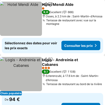
Hotel Mendi Alde
Partager
Ajouter à mes favoris
Consulter
1 Étoiles
9,0
Excellent
666
Osses, à 2.3 km de : Saint-Martin-d'Arrossa
Terrasse de restaurant avec vue sur la
montagne
Sélectionnez des dates pour voir
Consulter les prix
les prix exacts
Logis - Andreinia et
Partager
Ajouter à mes favoris
Cabanes
Consulter les prix
3 Étoiles
9,1
Excellent
1 108
Ezterenzubi, à 17.6 km de : Saint-Martin-
d'Arrossa
Terrasse de restaurant au bord de la rivière
C
Choix populaire
94 €
De