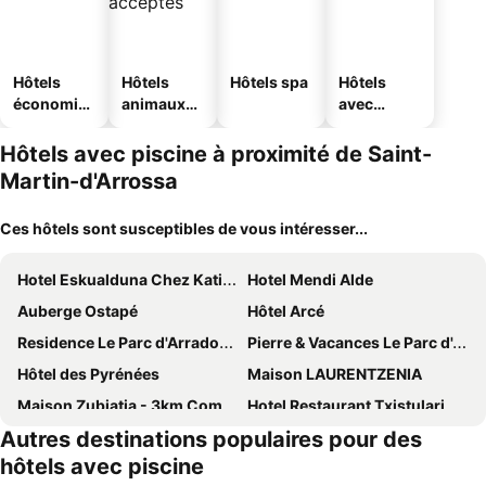
Hôtels
Hôtels
Hôtels spa
Hôtels
économiq
animaux
avec
ues
acceptés
parking
Hôtels avec piscine à proximité de Saint-
Martin-d'Arrossa
Ces hôtels sont susceptibles de vous intéresser...
Hotel Eskualduna Chez Katina
Hotel Mendi Alde
Auberge Ostapé
Hôtel Arcé
Residence Le Parc d'Arradoy - maeva Home
Pierre & Vacances Le Parc d'Arradoy
Hôtel des Pyrénées
Maison LAURENTZENIA
Maison Zubiatia - 3km Compostelle
Hotel Restaurant Txistulari
Autres destinations populaires pour des
Etxe goxoan chambres d'hôtes avec cuisine été équipée commune et jaccuzi
Hotel Restaurant du Fronton
hôtels avec piscine
Hotel Agian
Logis - Du Fronton