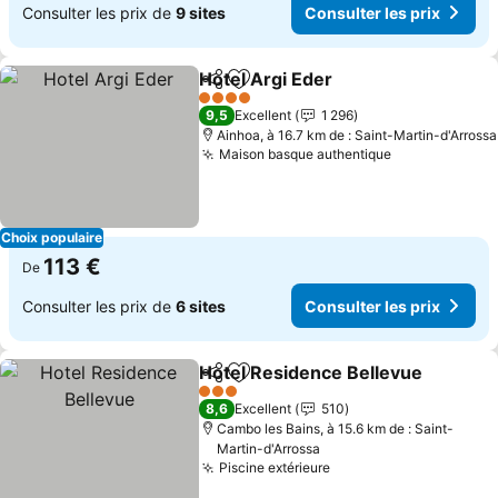
Consulter les prix de
9 sites
Consulter les prix
Hotel Argi Eder
Partager
Ajouter à mes favoris
Consulter l
4 Étoiles
9,5
Excellent
1 296
Ainhoa, à 16.7 km de : Saint-Martin-d'Arrossa
Maison basque authentique
Consulter les
Choix populaire
113 €
De
Consulter les prix de
6 sites
Consulter les prix
Hotel Residence Bellevue
Partager
Ajouter à mes favoris
3 Étoiles
8,6
Excellent
510
Cambo les Bains, à 15.6 km de : Saint-
Martin-d'Arrossa
Piscine extérieure
Consulter les prix