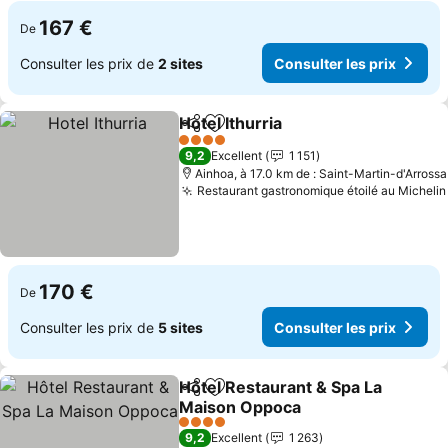
167 €
De
Consulter les prix de
2 sites
Consulter les prix
Hotel Ithurria
Partager
Ajouter à mes favoris
Consulter les
4 Étoiles
9,2
Excellent
1 151
Ainhoa, à 17.0 km de : Saint-Martin-d'Arrossa
Restaurant gastronomique étoilé au Michelin
170 €
De
Consulter les prix de
5 sites
Consulter les prix
Hôtel Restaurant & Spa La
Partager
Ajouter à mes favoris
Maison Oppoca
Consulter les prix
4 Étoiles
9,2
Excellent
1 263