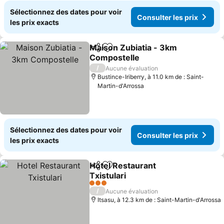
Sélectionnez des dates pour voir
Consulter les prix
les prix exacts
Maison Zubiatia - 3km
Partager
Ajouter à mes favoris
Compostelle
Consulter les prix
/
Aucune évaluation
Bustince-Iriberry, à 11.0 km de : Saint-
Martin-d'Arrossa
Sélectionnez des dates pour voir
Consulter les prix
les prix exacts
Hotel Restaurant
Partager
Ajouter à mes favoris
Txistulari
Consulter les prix
3 Étoiles
/
Aucune évaluation
Itsasu, à 12.3 km de : Saint-Martin-d'Arrossa