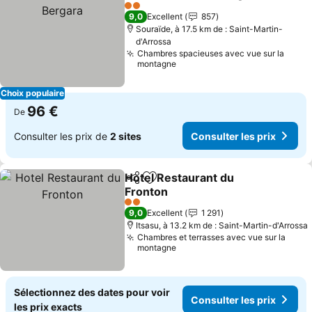
Partager
Ajouter à mes favoris
C
2 Étoiles
9,0
Excellent
857
Souraïde, à 17.5 km de : Saint-Martin-
d'Arrossa
Chambres spacieuses avec vue sur la
montagne
Choix populaire
96 €
De
Consulter les prix de
2 sites
Consulter les prix
Hotel Restaurant du
Partager
Ajouter à mes favoris
Fronton
Consulter les prix
2 Étoiles
9,0
Excellent
1 291
Itsasu, à 13.2 km de : Saint-Martin-d'Arrossa
Chambres et terrasses avec vue sur la
montagne
Sélectionnez des dates pour voir
Consulter les prix
les prix exacts