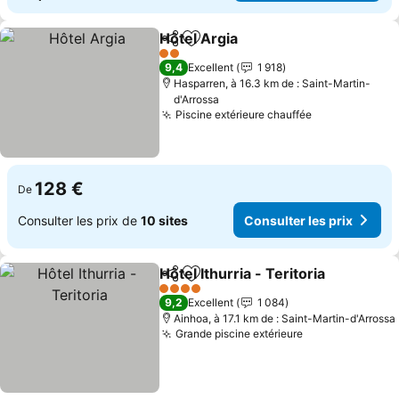
Hôtel Argia
Partager
Ajouter à mes favoris
Consulter les p
2 Étoiles
9,4
Excellent
1 918
Hasparren, à 16.3 km de : Saint-Martin-
d'Arrossa
Piscine extérieure chauffée
Consulter les
128 €
De
Consulter les prix de
10 sites
Consulter les prix
Hôtel Ithurria - Teritoria
Partager
Ajouter à mes favoris
Co
4 Étoiles
9,2
Excellent
1 084
Ainhoa, à 17.1 km de : Saint-Martin-d'Arrossa
Grande piscine extérieure
Consulter les 