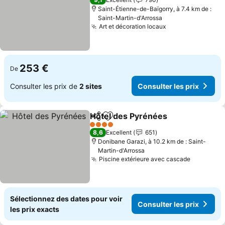
Saint-Étienne-de-Baïgorry, à 7.4 km de :
Saint-Martin-d'Arrossa
Art et décoration locaux
Consulter les pr
253 €
De
Consulter les prix de
2 sites
Consulter les prix
Hôtel des Pyrénées
Partager
Ajouter à mes favoris
Consult
4 Étoiles
8,6
Excellent
651
Donibane Garazi, à 10.2 km de : Saint-
Martin-d'Arrossa
Piscine extérieure avec cascade
Consulter
Sélectionnez des dates pour voir
Consulter les prix
les prix exacts