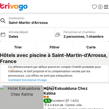
Favoris
Se con
Me
Destination
Saint-Martin-d'Arrossa
Arrivée/départ
Personnes et chambres
Dates
2 personnes, 1 chambre
Trier
Filtrer
Carte
Hôtels avec piscine à Saint-Martin-d'Arrossa,
France
Ce référencement par défaut prend en compte l’intérêt probable pour
l’utilisateur, le tarif proposé et la compensation versée par les
annonceurs. Les offres ne sont pas exhaustives.
Comment fonctionne trivago
Hotel Eskualduna Chez
Partager
Ajouter à mes favoris
Katina
Consulter les prix
2 Étoiles
9,3
Excellent
1 423
à 0.8 km de : Centre-ville