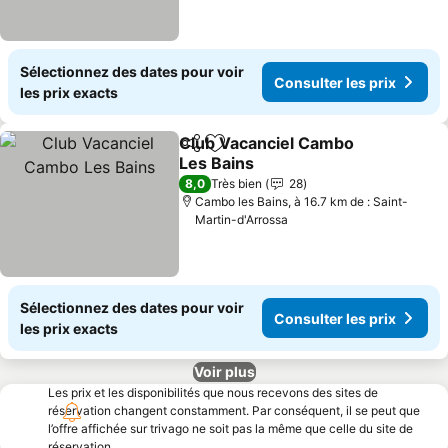
Sélectionnez des dates pour voir
Consulter les prix
les prix exacts
Club Vacanciel Cambo
Partager
Ajouter à mes favoris
Les Bains
Consulter les prix
8,0
Très bien
28
Cambo les Bains, à 16.7 km de : Saint-
Martin-d'Arrossa
Sélectionnez des dates pour voir
Consulter les prix
les prix exacts
Voir plus
Les prix et les disponibilités que nous recevons des sites de
réservation changent constamment. Par conséquent, il se peut que
l’offre affichée sur trivago ne soit pas la même que celle du site de
réservation.