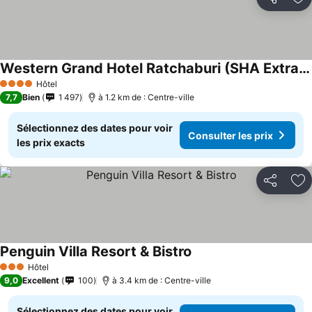
Partager
Aj
Western Grand Hotel Ratchaburi (SHA Extra Plus)
Hôtel
4 Étoiles
7,7
Bien
1 497
à 1.2 km de : Centre-ville
Sélectionnez des dates pour voir
Consulter les prix
les prix exacts
Partager
Aj
Penguin Villa Resort & Bistro
Hôtel
3 Étoiles
9,0
Excellent
100
à 3.4 km de : Centre-ville
Sélectionnez des dates pour voir