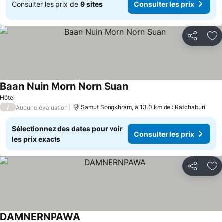
Consulter les prix de
9 sites
Consulter les prix
Partager
Aj
Baan Nuin Morn Norn Suan
Hôtel
/
Samut Songkhram, à 13.0 km de : Ratchaburi
Aucune évaluation
Sélectionnez des dates pour voir
Consulter les prix
les prix exacts
Partager
Aj
DAMNERNPAWA