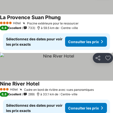
La Provence Suan Phung
Hôtel
Piscine extérieure pour te ressourcer
4 Étoiles
8,8
Excellent
733
à 59.5 km de : Centre-ville
Sélectionnez des dates pour voir
Consulter les prix
les prix exacts
Partager
Aj
Nine River Hotel
Hôtel
Cadre en bord de rivière avec vues panoramiques
3 Étoiles
8,8
Excellent
289
à 33.1 km de : Centre-ville
Sélectionnez des dates pour voir
Consulter les prix
les prix exacts