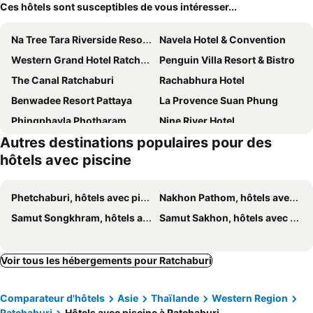
Ces hôtels sont susceptibles de vous intéresser...
Na Tree Tara Riverside Resort Amphawa Damnoensaduak
Navela Hotel & Convention
Western Grand Hotel Ratchaburi (SHA Extra Plus)
Penguin Villa Resort & Bistro
The Canal Ratchaburi
Rachabhura Hotel
Benwadee Resort Pattaya
La Provence Suan Phung
Phingphayla Photharam
Nine River Hotel
Autres destinations populaires pour des
Baan Phor @bangkontee
DAMNERNPAWA
hôtels avec piscine
Villa Amphawa
House Of Passion Amphawa
Baan Tai Had Resort
Phetchaburi, hôtels avec piscine
Nakhon Pathom, hôtels avec piscine
Samut Songkhram, hôtels avec piscine
Samut Sakhon, hôtels avec piscine
Voir tous les hébergements pour Ratchaburi
Comparateur d'hôtels
Asie
Thaïlande
Western Region
Ratchaburi
Hôtels avec piscine à Ratchaburi