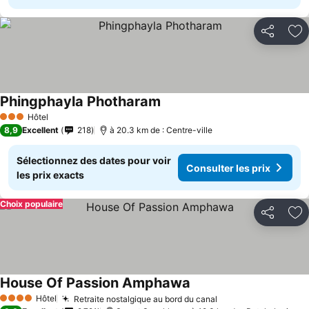
Partager
Aj
Phingphayla Photharam
Hôtel
3 Étoiles
8,9
Excellent
218
à 20.3 km de : Centre-ville
Sélectionnez des dates pour voir
Consulter les prix
les prix exacts
Choix populaire
Partager
Aj
House Of Passion Amphawa
Hôtel
Retraite nostalgique au bord du canal
4 Étoiles