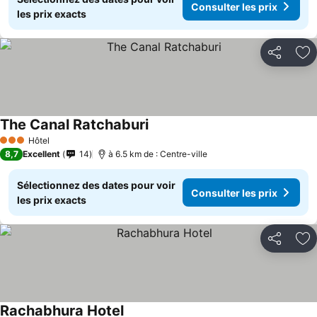
Consulter les prix
les prix exacts
Partager
Aj
The Canal Ratchaburi
Hôtel
3 Étoiles
8,7
Excellent
14
à 6.5 km de : Centre-ville
Sélectionnez des dates pour voir
Consulter les prix
les prix exacts
Partager
Aj
Rachabhura Hotel