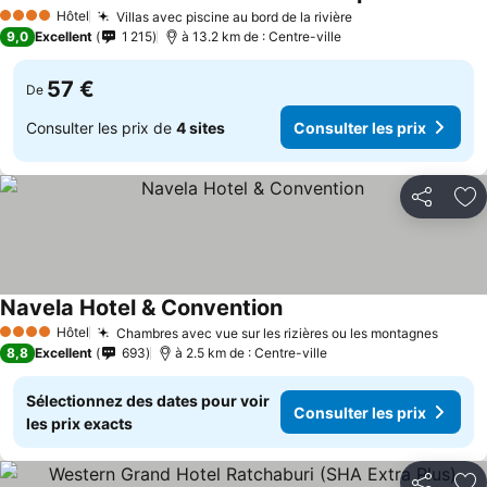
Hôtel
Villas avec piscine au bord de la rivière
4 Étoiles
9,0
Excellent
1 215
à 13.2 km de : Centre-ville
57 €
De
Consulter les prix de
4 sites
Consulter les prix
Partager
Aj
Navela Hotel & Convention
Hôtel
Chambres avec vue sur les rizières ou les montagnes
4 Étoiles
8,8
Excellent
693
à 2.5 km de : Centre-ville
Sélectionnez des dates pour voir
Consulter les prix
les prix exacts