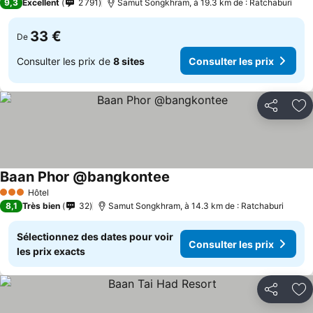
9,3
Excellent
2 791
Samut Songkhram, à 19.3 km de : Ratchaburi
33 €
De
Consulter les prix de
8 sites
Consulter les prix
Partager
Aj
Baan Phor @bangkontee
Hôtel
3 Étoiles
8,1
Très bien
32
Samut Songkhram, à 14.3 km de : Ratchaburi
Sélectionnez des dates pour voir
Consulter les prix
les prix exacts
Partager
Aj