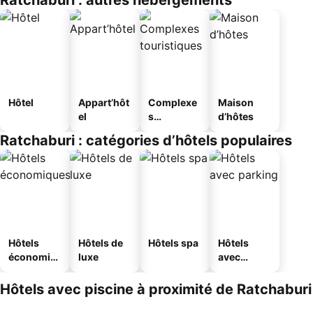
Ratchaburi : autres hébergements
Hôtel
Appart’hôt
Complexe
Maison
el
s
d’hôtes
touristique
Ratchaburi : catégories d’hôtels populaires
s
Hôtels
Hôtels de
Hôtels spa
Hôtels
économiq
luxe
avec
ues
parking
Hôtels avec piscine à proximité de Ratchaburi