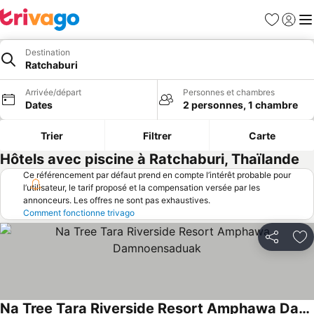
Favoris
Se con
Me
Destination
Ratchaburi
Arrivée/départ
Personnes et chambres
Dates
2 personnes, 1 chambre
Trier
Filtrer
Carte
Hôtels avec piscine à Ratchaburi, Thaïlande
Ce référencement par défaut prend en compte l’intérêt probable pour
l’utilisateur, le tarif proposé et la compensation versée par les
annonceurs. Les offres ne sont pas exhaustives.
Comment fonctionne trivago
Partager
Aj
Na Tree Tara Riverside Resort Amphawa Damnoensaduak