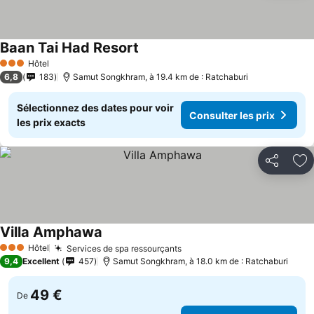
Baan Tai Had Resort
Hôtel
3 Étoiles
6,8
183
Samut Songkhram, à 19.4 km de : Ratchaburi
Sélectionnez des dates pour voir
Consulter les prix
les prix exacts
Partager
Aj
Villa Amphawa
Hôtel
Services de spa ressourçants
3 Étoiles
9,4
Excellent
457
Samut Songkhram, à 18.0 km de : Ratchaburi
49 €
De