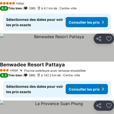
Hôtel
5 Étoiles
8,0
Très bien
396
à 4.1 km de : Centre-ville
Sélectionnez des dates pour voir
Consulter les prix
les prix exacts
Partager
Aj
Benwadee Resort Pattaya
Hôtel
Piscine extérieure avec terrasse ensoleillée
3 Étoiles
8,3
Très bien
586
à 142.2 km de : Centre-ville
Sélectionnez des dates pour voir
Consulter les prix
les prix exacts
Partager
Aj