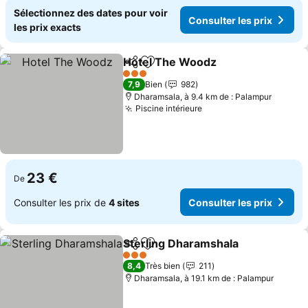
Sélectionnez des dates pour voir
Consulter les prix
les prix exacts
Hotel The Woodz
Partager
Ajouter à mes favoris
Consulter
3 Étoiles
7,9
Bien
982
Dharamsala, à 9.4 km de : Palampur
Piscine intérieure
Consulter les prix
23 €
De
Consulter les prix de
4 sites
Consulter les prix
Sterling Dharamshala
Partager
Ajouter à mes favoris
Consu
3 Étoiles
8,4
Très bien
211
Dharamsala, à 19.1 km de : Palampur