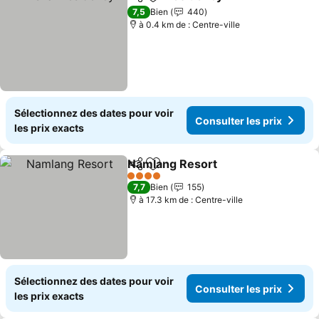
Partager
Ajouter à mes favoris
Consulter
7,5
Bien
440
à 0.4 km de : Centre-ville
Sélectionnez des dates pour voir
Consulter les prix
les prix exacts
Namlang Resort
Partager
Ajouter à mes favoris
Consulter 
4 Étoiles
7,7
Bien
155
à 17.3 km de : Centre-ville
Sélectionnez des dates pour voir
Consulter les prix
les prix exacts