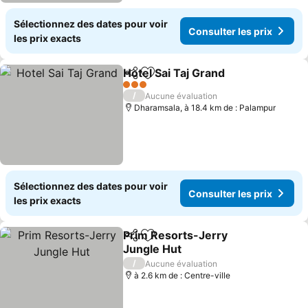
Sélectionnez des dates pour voir
Consulter les prix
les prix exacts
Hotel Sai Taj Grand
Partager
Ajouter à mes favoris
Consult
3 Étoiles
/
Aucune évaluation
Dharamsala, à 18.4 km de : Palampur
Sélectionnez des dates pour voir
Consulter les prix
les prix exacts
Prim Resorts-Jerry
Partager
Ajouter à mes favoris
Jungle Hut
Consulter les prix
/
Aucune évaluation
à 2.6 km de : Centre-ville