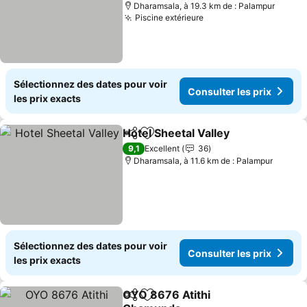
Dharamsala, à 19.3 km de : Palampur
Piscine extérieure
Consulter les prix
Sélectionnez des dates pour voir
Consulter les prix
les prix exacts
Hotel Sheetal Valley
Partager
Ajouter à mes favoris
Consul
9,1
Excellent
36
Dharamsala, à 11.6 km de : Palampur
Sélectionnez des dates pour voir
Consulter les prix
les prix exacts
OYO 8676 Atithi
Partager
Ajouter à mes favoris