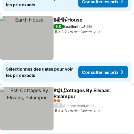
Consulter les prix
les prix exacts
Earth House
Partager
Ajouter à mes favoris
Consulter les 
9,0
Excellent
66
à 3.2 km de : Centre-ville
Sélectionnez des dates pour voir
Consulter les prix
les prix exacts
Esh Cottages By Elivaas,
Partager
Ajouter à mes favoris
Palampur
Consulter les prix
2 Étoiles
/
Aucune évaluation
à 4.8 km de : Centre-ville