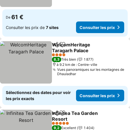
61 €
De
Consulter les prix de
7 sites
Consulter les prix
WelcomHeritage
Partager
Ajouter à mes favoris
Taragarh Palace
Consulter les prix
4 Étoiles
8,3
Très bien
1 877
à 9.2 km de : Centre-ville
Vues panoramiques sur les montagnes de
Dhauladhar
Sélectionnez des dates pour voir
Consulter les prix
les prix exacts
Infinitea Tea Garden
Partager
Ajouter à mes favoris
Resort
Consulter les prix
5 Étoiles
9,2
Excellent
1 404