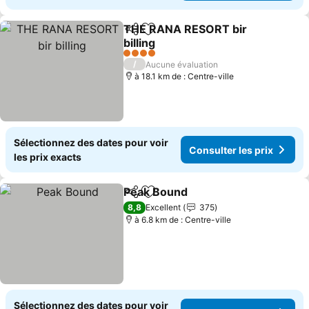
THE RANA RESORT bir
Partager
Ajouter à mes favoris
billing
Consulter les prix
4 Étoiles
/
Aucune évaluation
à 18.1 km de : Centre-ville
Sélectionnez des dates pour voir
Consulter les prix
les prix exacts
Peak Bound
Partager
Ajouter à mes favoris
Consulter les p
8,8
Excellent
375
à 6.8 km de : Centre-ville
Sélectionnez des dates pour voir