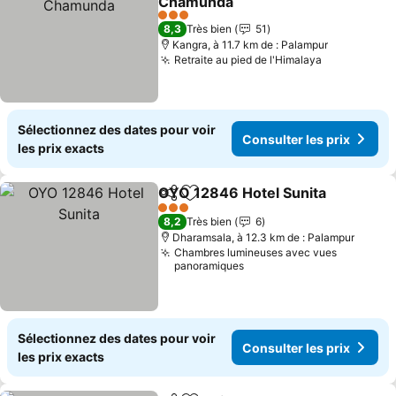
Chamunda
Consulter les prix
3 Étoiles
8,3
Très bien
51
Kangra, à 11.7 km de : Palampur
Retraite au pied de l'Himalaya
Consulter l
Sélectionnez des dates pour voir
Consulter les prix
les prix exacts
OYO 12846 Hotel Sunita
Partager
Ajouter à mes favoris
Co
3 Étoiles
8,2
Très bien
6
Dharamsala, à 12.3 km de : Palampur
Chambres lumineuses avec vues
panoramiques
Sélectionnez des dates pour voir
Consulter les prix
les prix exacts