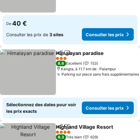
40 €
De
Consulter les prix de
3 sites
Consulter les prix
Himalayan paradise
Partager
Ajouter à mes favoris
Consult
3 Étoiles
8,6
Excellent
153
Kangra, à 11.7 km de : Palampur
Parking sur place sans frais supplémentaires
Sélectionnez des dates pour voir
Consulter les prix
les prix exacts
Highland Village Resort
Partager
Ajouter à mes favoris
Con
4 Étoiles
8,3
Très bien
629