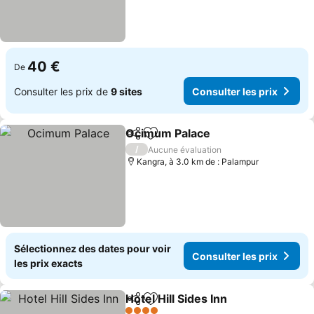
40 €
De
Consulter les prix de
9 sites
Consulter les prix
Ocimum Palace
Partager
Ajouter à mes favoris
Consulter l
/
Aucune évaluation
Kangra, à 3.0 km de : Palampur
Sélectionnez des dates pour voir
Consulter les prix
les prix exacts
Hotel Hill Sides Inn
Partager
Ajouter à mes favoris
Consulte