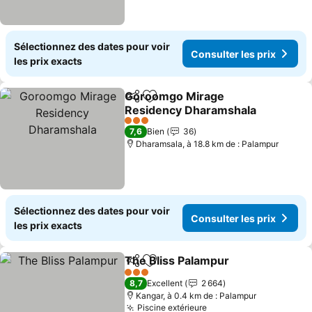
Sélectionnez des dates pour voir
Consulter les prix
les prix exacts
Goroomgo Mirage
Partager
Ajouter à mes favoris
Residency Dharamshala
Consulter les prix
3 Étoiles
7,6
Bien
36
Dharamsala, à 18.8 km de : Palampur
Sélectionnez des dates pour voir
Consulter les prix
les prix exacts
The Bliss Palampur
Partager
Ajouter à mes favoris
Consult
3 Étoiles
8,7
Excellent
2 664
Kangar, à 0.4 km de : Palampur
Piscine extérieure
Consulter les prix