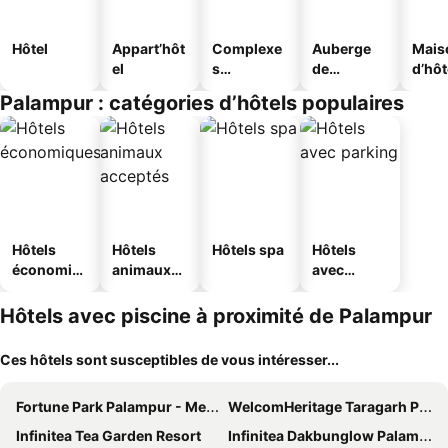
Hôtel
Appart’hôt
Complexe
Auberge
Mais
el
s
de
d’hô
touristique
jeunesse
Palampur : catégories d’hôtels populaires
s
Hôtels
Hôtels
Hôtels spa
Hôtels
économiq
animaux
avec
ues
acceptés
parking
Hôtels avec piscine à proximité de Palampur
Ces hôtels sont susceptibles de vous intéresser...
Fortune Park Palampur - Member ITC Hotel Group
WelcomHeritage Taragarh Palace
Infinitea Tea Garden Resort
Infinitea Dakbunglow Palampur