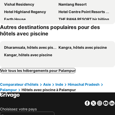
Vishal Residency
Namlang Resort
Hotel Highland Regency
Hotel Centre Point Resorts Palampur
Earth House
THE RANA RESORT bir billing
Autres destinations populaires pour des
Esh Cottages By Elivaas, Palampur
The Bliss Palampur
hôtels avec piscine
Hotel The Woodz
Himalayan paradise
OYO 12846 Hotel Sunita
Hotel Hill Sides Inn
Dharamsala, hôtels avec piscine
Kangra, hôtels avec piscine
Gostops Bir (stops Hostel Bir)
Sterling Dharamshala
Kangar, hôtels avec piscine
Highland Village Resort
Hotel 360 by D'Polo Dharamshala
Quartz Himalayan Brothers
Buddha House Himalayan Brothers
Voir tous les hébergements pour Palampur
White Ridge Hotel
Comparateur d'hôtels
Asie
Inde
Himachal Pradesh
Palampur
Hôtels avec piscine à Palampur
Facebook
Twitter
Insta
Yo
Choisissez votre pays