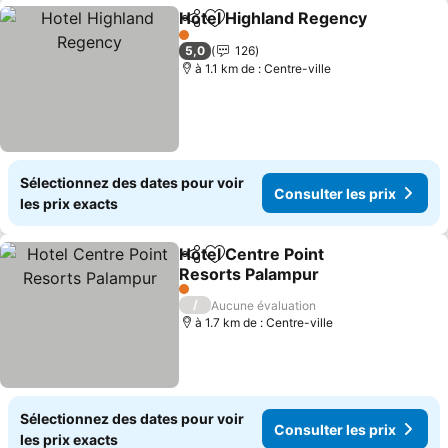
Hotel Highland Regency
Partager
Ajouter à mes favoris
Co
1 Étoiles
5,0
126
à 1.1 km de : Centre-ville
Sélectionnez des dates pour voir
Consulter les prix
les prix exacts
Hotel Centre Point
Partager
Ajouter à mes favoris
Resorts Palampur
Consulter les prix
1 Étoiles
/
Aucune évaluation
à 1.7 km de : Centre-ville
Sélectionnez des dates pour voir
Consulter les prix
les prix exacts