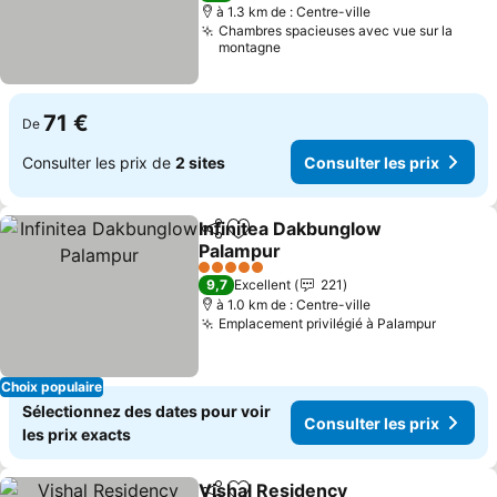
à 1.3 km de : Centre-ville
Chambres spacieuses avec vue sur la
montagne
71 €
De
Consulter les prix de
2 sites
Consulter les prix
Infinitea Dakbunglow
Partager
Ajouter à mes favoris
Palampur
Consulter les prix
5 Étoiles
9,7
Excellent
221
à 1.0 km de : Centre-ville
Emplacement privilégié à Palampur
Consult
Choix populaire
Sélectionnez des dates pour voir
Consulter les prix
les prix exacts
Vishal Residency