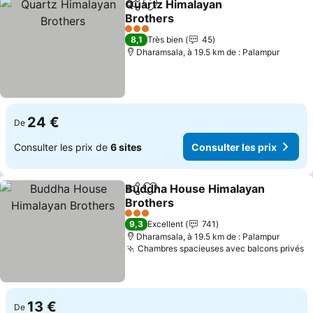
Quartz Himalayan
Partager
Ajouter à mes favoris
Brothers
Consulter les prix
3 Étoiles
8,1
Très bien
45
Dharamsala, à 19.5 km de : Palampur
24 €
De
Consulter les prix de
6 sites
Consulter les prix
Buddha House Himalayan
Partager
Ajouter à mes favoris
Brothers
Consulter les prix
3 Étoiles
9,3
Excellent
741
Dharamsala, à 19.5 km de : Palampur
Chambres spacieuses avec balcons privés
C
13 €
De