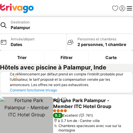
Favoris
Se con
Me
Destination
Palampur
Arrivée/départ
Personnes et chambres
Dates
2 personnes, 1 chambre
Trier
Filtrer
Carte
Hôtels avec piscine à Palampur, Inde
Ce référencement par défaut prend en compte l’intérêt probable pour
l’utilisateur, le tarif proposé et la compensation versée par les
annonceurs. Les offres ne sont pas exhaustives.
Comment fonctionne trivago
Fortune Park Palampur -
Partager
Ajouter à mes favoris
Member ITC Hotel Group
Consulter les prix
4 Étoiles
9,2
Excellent
741
à 0.7 km de : Centre-ville
Chambres spacieuses avec vue sur la
montagne