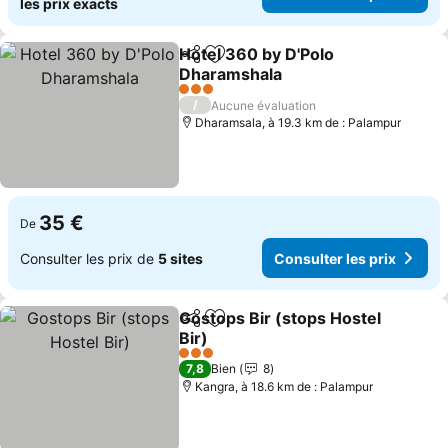
les prix exacts
Hotel 360 by D'Polo
Partager
Ajouter à mes favoris
Dharamshala
Consulter les prix
3 Étoiles
/
Aucune évaluation
Dharamsala, à 19.3 km de : Palampur
35 €
De
Consulter les prix de
5 sites
Consulter les prix
Gostops Bir (stops Hostel
Partager
Ajouter à mes favoris
Bir)
Consulter les prix
3 Étoiles
7,8
Bien
8
Kangra, à 18.6 km de : Palampur