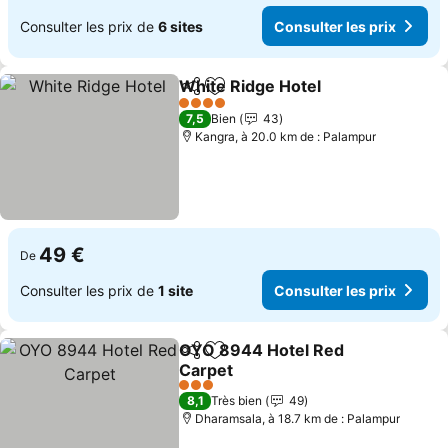
Consulter les prix de
6 sites
Consulter les prix
White Ridge Hotel
Partager
Ajouter à mes favoris
Consulte
4 Étoiles
7,5
Bien
43
Kangra, à 20.0 km de : Palampur
49 €
De
Consulter les prix de
1 site
Consulter les prix
OYO 8944 Hotel Red
Partager
Ajouter à mes favoris
Carpet
Consulter les prix
3 Étoiles
8,1
Très bien
49
Dharamsala, à 18.7 km de : Palampur