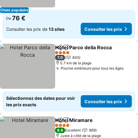
Choix populaire
76 €
De
Consulter les prix de
13 sites
Consulter les prix
Hotel Parco della Rocca
Partager
Ajouter à mes favoris
Co
4 Étoiles
7,0
845
0.7 km de la plage
Piscine extérieure pour tous les âges
Consul
Sélectionnez des dates pour voir
Consulter les prix
les prix exacts
Hotel Miramare
Partager
Ajouter à mes favoris
Consulter l
4 Étoiles
8,6
Excellent
869
Juste à côté de la plage