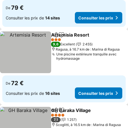
79 €
De
Consulter les prix de
14 sites
Consulter les prix
Artemisia Resort
Partager
Ajouter à mes favoris
Consulter
3 Étoiles
9,6
Excellent
2 455
Ragusa, à 16.7 km de : Marina di Ragusa
Une piscine extérieure tranquille avec
hydromassage
72 €
De
Consulter les prix de
16 sites
Consulter les prix
GH Baraka Village
Partager
Ajouter à mes favoris
Consulter
4 Étoiles
7,1
1 257
Scoglitti, à 16.5 km de : Marina di Ragusa