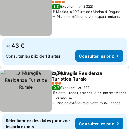
Ajouter à mes favoris
Consul
4 Étoiles
8,8
Excellent
2 322
Modica, à 19.7 km de : Marina di Ragusa
Piscine extérieure avec espace enfants
Cons
43 €
De
Consulter les prix de
18 sites
Consulter les prix
La Muraglia Residenza
Partager
Ajouter à mes favoris
Turistica Rurale
Consulter les prix
3 Étoiles
9,7
Excellent
377
Santa Croce Camerina, à 5.9 km de : Marina
di Ragusa
Piscine extérieure ouverte toute l'année
Cons
Sélectionnez des dates pour voir
Consulter les prix
les prix exacts