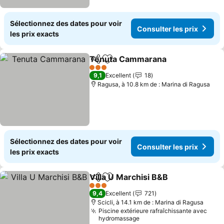
Sélectionnez des dates pour voir
Consulter les prix
les prix exacts
Tenuta Cammarana
Partager
Ajouter à mes favoris
Consult
3 Étoiles
9,1
Excellent
18
Ragusa, à 10.8 km de : Marina di Ragusa
Sélectionnez des dates pour voir
Consulter les prix
les prix exacts
Villa U Marchisi B&B
Partager
Ajouter à mes favoris
Consul
3 Étoiles
9,4
Excellent
721
Scicli, à 14.1 km de : Marina di Ragusa
Piscine extérieure rafraîchissante avec
hydromassage