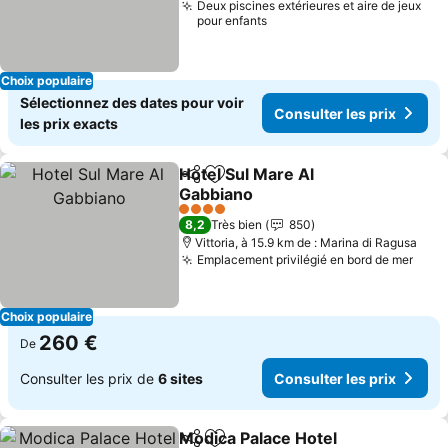
Deux piscines extérieures et aire de jeux
pour enfants
Choix populaire
Sélectionnez des dates pour voir
Consulter les prix
les prix exacts
Hotel Sul Mare Al
Partager
Ajouter à mes favoris
Gabbiano
Consulter les prix
4 Étoiles
8,2
Très bien
850
Vittoria, à 15.9 km de : Marina di Ragusa
Emplacement privilégié en bord de mer
Cons
Choix populaire
260 €
De
Consulter les prix de
6 sites
Consulter les prix
Modica Palace Hotel
Partager