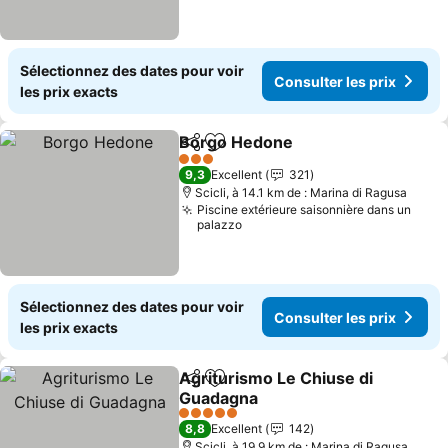
Sélectionnez des dates pour voir
Consulter les prix
les prix exacts
Borgo Hedone
Partager
Ajouter à mes favoris
Consulter le
3 Étoiles
9,3
Excellent
321
Scicli, à 14.1 km de : Marina di Ragusa
Piscine extérieure saisonnière dans un
palazzo
Sélectionnez des dates pour voir
Consulter les prix
les prix exacts
Agriturismo Le Chiuse di
Partager
Ajouter à mes favoris
Guadagna
Consulter les prix
5 Étoiles
8,8
Excellent
142
Scicli, à 19.9 km de : Marina di Ragusa