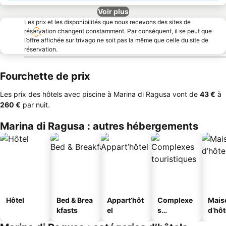
Voir plus
Les prix et les disponibilités que nous recevons des sites de
réservation changent constamment. Par conséquent, il se peut que
l’offre affichée sur trivago ne soit pas la même que celle du site de
réservation.
Fourchette de prix
Les prix des hôtels avec piscine à Marina di Ragusa vont de
‎43 €
à
‎260 €
par nuit.
Marina di Ragusa : autres hébergements
Hôtel
Bed & Brea
Appart’hôt
Complexe
Mais
kfasts
el
s
d’hô
touristique