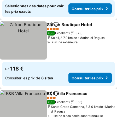
Sélectionnez des dates pour voir
Consulter les prix
les prix exacts
Zafran Boutique Hotel
Partager
Ajouter à mes favoris
Cons
4 Étoiles
8,8
Excellent
373
Scicli, à 7.9 km de : Marina di Ragusa
Piscine extérieure
Consulter les prix
118 €
De
Consulter les prix de
8 sites
Consulter les prix
B&B Villa Francesco
Partager
Ajouter à mes favoris
Consul
3 Étoiles
8,9
Excellent
356
Santa Croce Camerina, à 3.0 km de : Marina
di Ragusa
Piscine d'eau salée super tranquille
Consult