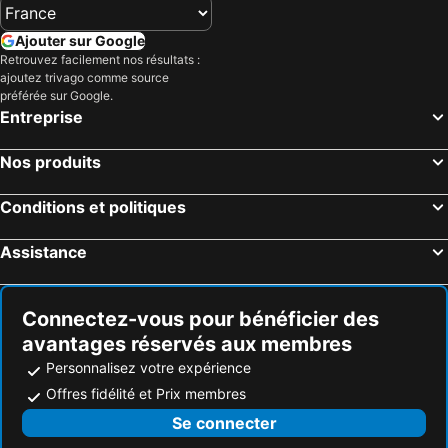
Acate, hôtels avec piscine
Monterosso Almo, hôtels avec piscine
iGV Club Baia Samuele
Casale del Coccio
Ajouter sur Google
Modica Palace Hotel
Agriturismo Le Chiuse di Guadagna
Retrouvez facilement nos résultats :
ajoutez trivago comme source
préférée sur Google.
Entreprise
Nos produits
Conditions et politiques
Assistance
Connectez-vous pour bénéficier des
avantages réservés aux membres
Personnalisez votre expérience
Offres fidélité et Prix membres
Se connecter