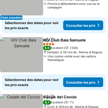
Piscine à débordement avec vue sur la
campagne
Choix populaire
Sélectionnez des dates pour voir
Consulter les prix
les prix exacts
iGV Club Baia Samuele
Partager
Ajouter à mes favoris
Con
4 Étoiles
8,6
Excellent
2 526
Sampieri, à 18.1 km de : Marina di Ragusa
Une cuisine variée avec des options
thématiques
Sélectionnez des dates pour voir
Consulter les prix
les prix exacts
Casale del Coccio
Partager
Ajouter à mes favoris
Consulter
8,7
Excellent
71
Scicli, à 19.6 km de : Marina di Ragusa