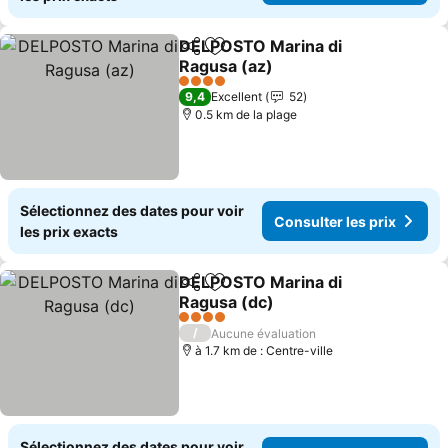
DELPOSTO Marina di
Partager
Ajouter à mes favoris
Ragusa (az)
Consulter les prix
4 Étoiles
9,4
Excellent
52
0.5 km de la plage
Sélectionnez des dates pour voir
Consulter les prix
les prix exacts
DELPOSTO Marina di
Partager
Ajouter à mes favoris
Ragusa (dc)
Consulter les prix
4 Étoiles
/
Aucune évaluation
à 1.7 km de : Centre-ville
Sélectionnez des dates pour voir