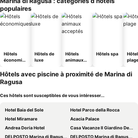
Marina di Ragusa : catégories d’hôtels
s
populaires
Hôtels
Hôtels de
Hôtels
Hôtels spa
Hôtel
économiq
luxe
animaux
plag
ues
acceptés
Hôtels avec piscine à proximité de Marina di
Ragusa
Ces hôtels sont susceptibles de vous intéresser...
Hotel Baia del Sole
Hotel Parco della Rocca
Hotel Miramare
Acacia Palace
Andrea Doria Hotel
Casa Vacanze Il Giardino Dei Girasoli
DELPOSTO Marina di Ragusa (az)
DELPOSTO Marina di Ragusa (dc)