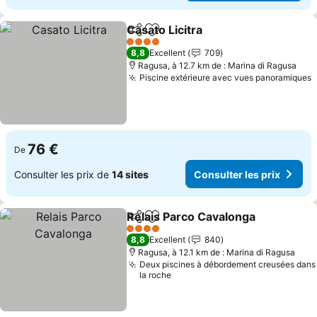
Casato Licitra
Partager
Ajouter à mes favoris
Consulter les
4 Étoiles
8,8
Excellent
709
Ragusa, à 12.7 km de : Marina di Ragusa
Piscine extérieure avec vues panoramiques
C
76 €
De
Consulter les prix de
14 sites
Consulter les prix
Relais Parco Cavalonga
Partager
Ajouter à mes favoris
Con
4 Étoiles
8,8
Excellent
840
Ragusa, à 12.1 km de : Marina di Ragusa
Deux piscines à débordement creusées dans
la roche