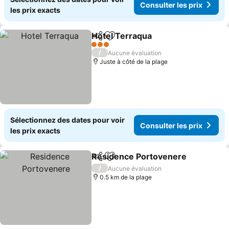
Consulter les prix
les prix exacts
Hotel Terraqua
Partager
Ajouter à mes favoris
Consulter l
3 Étoiles
/
Aucune évaluation
Juste à côté de la plage
Sélectionnez des dates pour voir
Consulter les prix
les prix exacts
Residence Portovenere
Partager
Ajouter à mes favoris
Co
/
Aucune évaluation
0.5 km de la plage