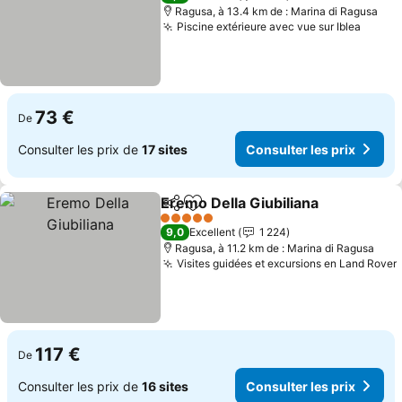
Ragusa, à 13.4 km de : Marina di Ragusa
Piscine extérieure avec vue sur Iblea
Consul
73 €
De
Consulter les prix de
17 sites
Consulter les prix
Eremo Della Giubiliana
Partager
Ajouter à mes favoris
Cons
5 Étoiles
9,0
Excellent
1 224
Ragusa, à 11.2 km de : Marina di Ragusa
Visites guidées et excursions en Land Rover
117 €
De
Consulter les prix de
16 sites
Consulter les prix