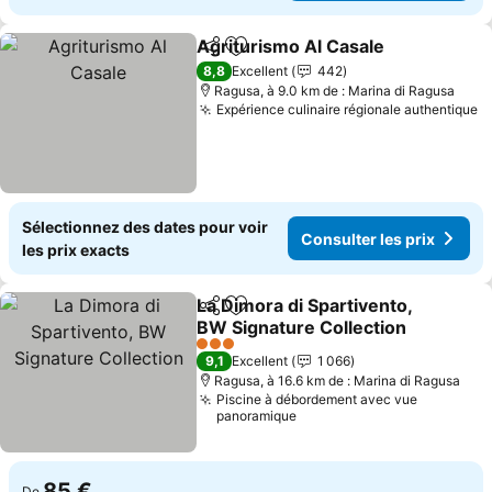
Agriturismo Al Casale
Partager
Ajouter à mes favoris
Cons
8,8
Excellent
442
Ragusa, à 9.0 km de : Marina di Ragusa
Expérience culinaire régionale authentique
C
Sélectionnez des dates pour voir
Consulter les prix
les prix exacts
La Dimora di Spartivento,
Partager
Ajouter à mes favoris
BW Signature Collection
Consulter les prix
3 Étoiles
9,1
Excellent
1 066
Ragusa, à 16.6 km de : Marina di Ragusa
Piscine à débordement avec vue
panoramique
85 €
De