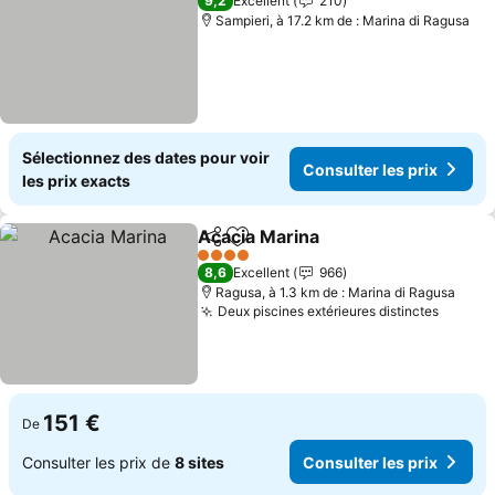
9,2
Excellent
210
Sampieri, à 17.2 km de : Marina di Ragusa
Sélectionnez des dates pour voir
Consulter les prix
les prix exacts
Acacia Marina
Partager
Ajouter à mes favoris
Consulter le
4 Étoiles
8,6
Excellent
966
Ragusa, à 1.3 km de : Marina di Ragusa
Deux piscines extérieures distinctes
Consult
151 €
De
Consulter les prix de
8 sites
Consulter les prix