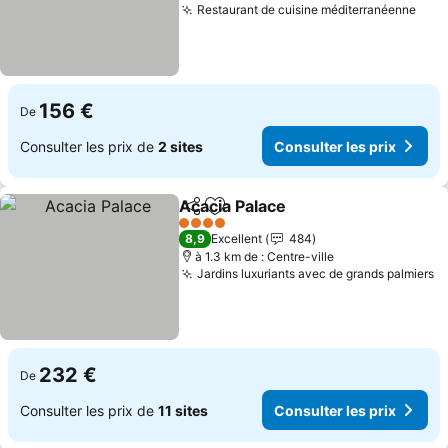
Restaurant de cuisine méditerranéenne
Cons
156 €
De
Consulter les prix de
2 sites
Consulter les prix
Acacia Palace
Partager
Ajouter à mes favoris
Consulter les
4 Étoiles
8,9
Excellent
484
à 1.3 km de : Centre-ville
Jardins luxuriants avec de grands palmiers
Co
232 €
De
Consulter les prix de
11 sites
Consulter les prix