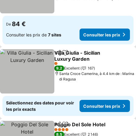
84 €
De
Consulter les prix de
7 sites
Consulter les prix
Villa Giulia - Sicilian
Partager
Ajouter à mes favoris
Luxury Garden
Consulter les prix
1 Étoiles
9,2
Excellent
167
Santa Croce Camerina, à 4.4 km de : Marina
di Ragusa
Sélectionnez des dates pour voir
Consulter les prix
les prix exacts
Poggio Del Sole Hotel
Partager
Ajouter à mes favoris
Consu
4 Étoiles
8,5
Excellent
2 146