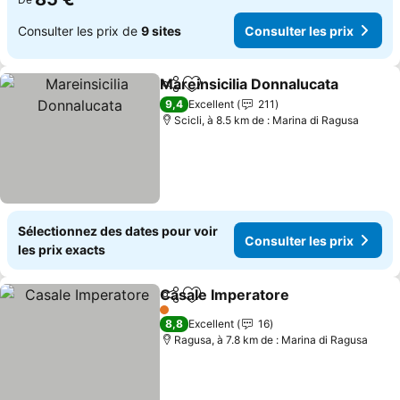
Consulter les prix de
9 sites
Consulter les prix
Mareinsicilia Donnalucata
Partager
Ajouter à mes favoris
9,4
Excellent
211
Scicli, à 8.5 km de : Marina di Ragusa
Sélectionnez des dates pour voir
Consulter les prix
les prix exacts
Casale Imperatore
Partager
Ajouter à mes favoris
Consulte
1 Étoiles
8,8
Excellent
16
Ragusa, à 7.8 km de : Marina di Ragusa