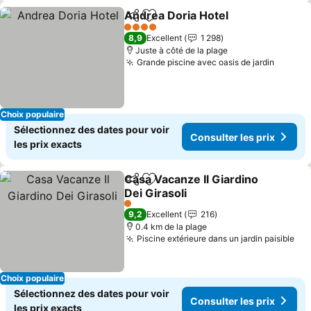
Andrea Doria Hotel
Partager
Ajouter à mes favoris
Consult
4 Étoiles
8,9
Excellent
1 298
Juste à côté de la plage
Grande piscine avec oasis de jardin
Consult
Choix populaire
Sélectionnez des dates pour voir
Consulter les prix
les prix exacts
Casa Vacanze Il Giardino
Partager
Ajouter à mes favoris
Dei Girasoli
Consulter les prix
1 Étoiles
9,2
Excellent
216
0.4 km de la plage
Piscine extérieure dans un jardin paisible
Con
Choix populaire
Sélectionnez des dates pour voir
Consulter les prix
les prix exacts