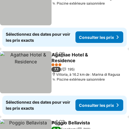
Piscine extérieure saisonnière
Consulter l
Sélectionnez des dates pour voir
Consulter les prix
les prix exacts
Agathae Hotel &
Partager
Ajouter à mes favoris
Residence
Consulter les prix
3 Étoiles
7,1
195
Vittoria, à 16.2 km de : Marina di Ragusa
Piscine extérieure saisonnière
Consulter l
Sélectionnez des dates pour voir
Consulter les prix
les prix exacts
Poggio Bellavista
Partager
Ajouter à mes favoris
Consulter