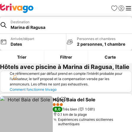
Favoris
Se con
Me
Destination
Marina di Ragusa
Arrivée/départ
Personnes et chambres
Dates
2 personnes, 1 chambre
Trier
Filtrer
Carte
Hôtels avec piscine à Marina di Ragusa, Italie
Ce référencement par défaut prend en compte l’intérêt probable pour
l’utilisateur, le tarif proposé et la compensation versée par les
annonceurs. Les offres ne sont pas exhaustives.
Comment fonctionne trivago
Hotel Baia del Sole
Partager
Ajouter à mes favoris
Consulte
3 Étoiles
8,0
Très bien
1 081
0.1 km de la plage
Expériences culinaires siciliennes
authentiques