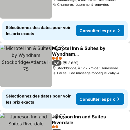
Chambres récemment rénovées
Sélectionnez des dates pour voir
Consulter les prix
les prix exacts
Microtel Inn & Suites by
Partager
Ajouter à mes favoris
Wyndham
Stockbridge/Atlanta I-75
3 Étoiles
6,6
3 629
Stockbridge, à 12.7 km de : Jonesboro
Fauteuil de massage robotique 24h/24
Sélectionnez des dates pour voir
Consulter les prix
les prix exacts
Jameson Inn and Suites
Partager
Ajouter à mes favoris
Riverdale
2 Étoiles