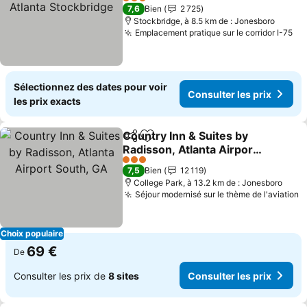
Stockbridge
3 Étoiles
7,6
Bien
2 725
Stockbridge, à 8.5 km de : Jonesboro
Emplacement pratique sur le corridor I-75
Sélectionnez des dates pour voir
Consulter les prix
les prix exacts
Country Inn & Suites by
Partager
Ajouter à mes favoris
Radisson, Atlanta Airport
South, GA
3 Étoiles
7,5
Bien
12 119
College Park, à 13.2 km de : Jonesboro
Séjour modernisé sur le thème de l'aviation
Choix populaire
69 €
De
Consulter les prix de
8 sites
Consulter les prix