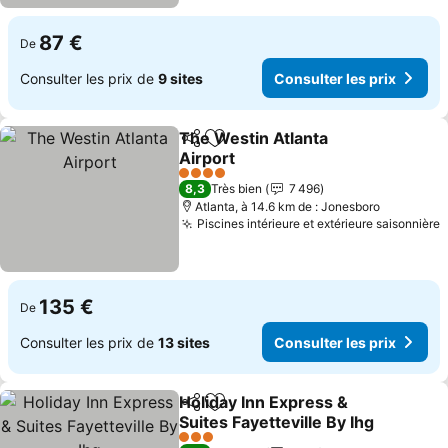
87 €
De
Consulter les prix de
9 sites
Consulter les prix
The Westin Atlanta
Partager
Ajouter à mes favoris
Airport
4 Étoiles
8,3
Très bien
7 496
Atlanta, à 14.6 km de : Jonesboro
Piscines intérieure et extérieure saisonnière
135 €
De
Consulter les prix de
13 sites
Consulter les prix
Holiday Inn Express &
Partager
Ajouter à mes favoris
Suites Fayetteville By Ihg
3 Étoiles