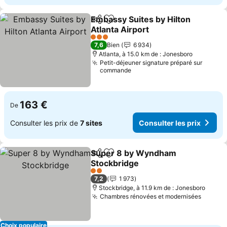
Embassy Suites by Hilton
Partager
Ajouter à mes favoris
Atlanta Airport
3 Étoiles
7,6
Bien
6 934
Atlanta, à 15.0 km de : Jonesboro
Petit-déjeuner signature préparé sur
commande
163 €
De
Consulter les prix de
7 sites
Consulter les prix
Super 8 by Wyndham
Partager
Ajouter à mes favoris
Stockbridge
2 Étoiles
7,2
1 973
Stockbridge, à 11.9 km de : Jonesboro
Chambres rénovées et modernisées
Choix populaire