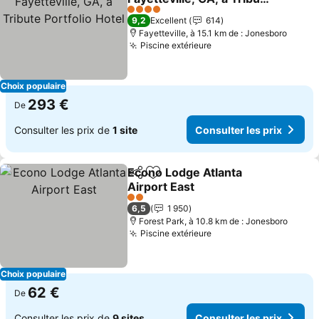
Portfolio Hotel
4 Étoiles
9,2
Excellent
614
Fayetteville, à 15.1 km de : Jonesboro
Piscine extérieure
Choix populaire
293 €
De
Consulter les prix de
1 site
Consulter les prix
Econo Lodge Atlanta
Partager
Ajouter à mes favoris
Airport East
2 Étoiles
6,5
1 950
Forest Park, à 10.8 km de : Jonesboro
Piscine extérieure
Choix populaire
62 €
De
Consulter les prix de
9 sites
Consulter les prix