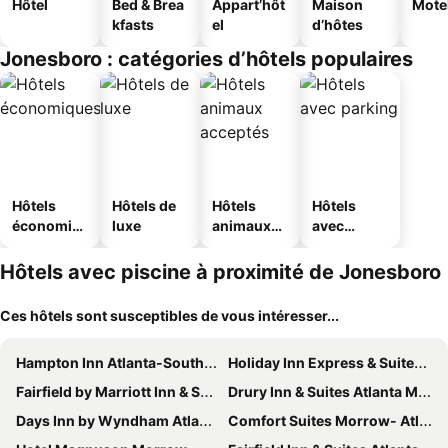
Hôtel
Bed & Brea
Appart’hôt
Maison
Mote
kfasts
el
d’hôtes
Jonesboro : catégories d’hôtels populaires
Hôtels
Hôtels de
Hôtels
Hôtels
économiq
luxe
animaux
avec
ues
acceptés
parking
Hôtels avec piscine à proximité de Jonesboro
Ces hôtels sont susceptibles de vous intéresser...
Hampton Inn Atlanta-Southlake
Holiday Inn Express & Suites Morrow Atlanta South by IHG
Fairfield by Marriott Inn & Suites Morrow
Drury Inn & Suites Atlanta Morrow
Days Inn by Wyndham Atlanta/Southlake/Morrow
Comfort Suites Morrow- Atlanta South