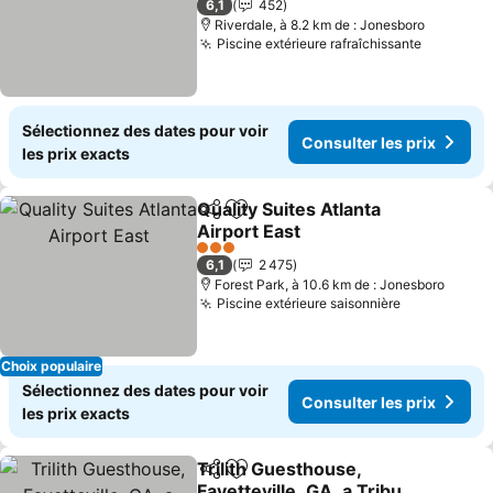
6,1
452
Riverdale, à 8.2 km de : Jonesboro
Piscine extérieure rafraîchissante
Sélectionnez des dates pour voir
Consulter les prix
les prix exacts
Quality Suites Atlanta
Partager
Ajouter à mes favoris
Airport East
3 Étoiles
6,1
2 475
Forest Park, à 10.6 km de : Jonesboro
Piscine extérieure saisonnière
Choix populaire
Sélectionnez des dates pour voir
Consulter les prix
les prix exacts
Trilith Guesthouse,
Partager
Ajouter à mes favoris
Fayetteville, GA, a Tribute