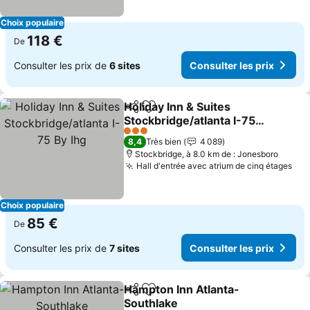
Choix populaire
118 €
De
Consulter les prix de
6 sites
Consulter les prix
Holiday Inn & Suites
Partager
Ajouter à mes favoris
Stockbridge/atlanta I-75
By Ihg
3 Étoiles
8,4
Très bien
4 089
Stockbridge, à 8.0 km de : Jonesboro
Hall d'entrée avec atrium de cinq étages
Choix populaire
85 €
De
Consulter les prix de
7 sites
Consulter les prix
Hampton Inn Atlanta-
Partager
Ajouter à mes favoris
Southlake