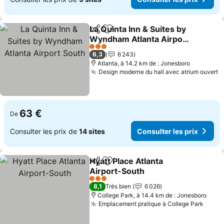
La Quinta Inn & Suites by
Partager
Ajouter à mes favoris
Wyndham Atlanta Airport
South
3 Étoiles
6,3
6 243
Atlanta, à 14.2 km de : Jonesboro
Design moderne du hall avec atrium ouvert
63 €
De
Consulter les prix de
14 sites
Consulter les prix
Hyatt Place Atlanta
Partager
Ajouter à mes favoris
Airport-South
3 Étoiles
8,1
Très bien
6 026
College Park, à 14.4 km de : Jonesboro
Emplacement pratique à College Park