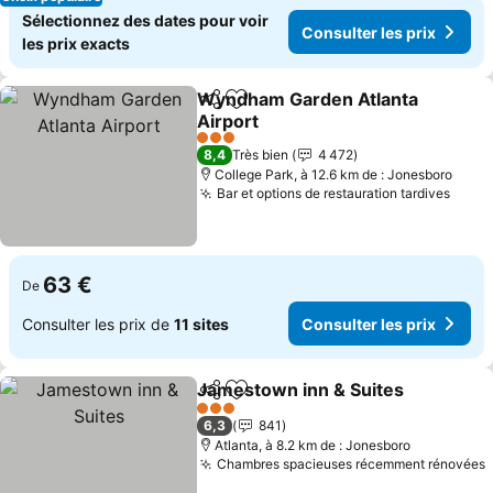
Sélectionnez des dates pour voir
Consulter les prix
les prix exacts
Wyndham Garden Atlanta
Partager
Ajouter à mes favoris
Airport
3 Étoiles
8,4
Très bien
4 472
College Park, à 12.6 km de : Jonesboro
Bar et options de restauration tardives
63 €
De
Consulter les prix de
11 sites
Consulter les prix
Jamestown inn & Suites
Partager
Ajouter à mes favoris
3 Étoiles
6,3
841
Atlanta, à 8.2 km de : Jonesboro
Chambres spacieuses récemment rénovées