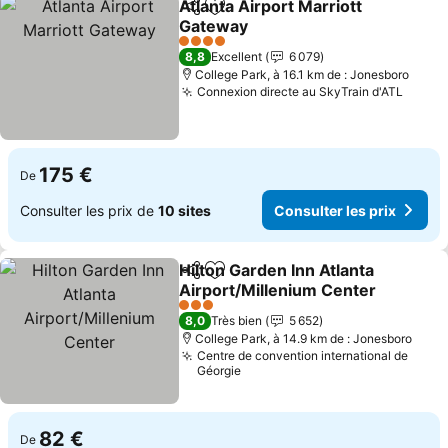
Atlanta Airport Marriott
Partager
Ajouter à mes favoris
Gateway
4 Étoiles
8,8
Excellent
6 079
College Park, à 16.1 km de : Jonesboro
Connexion directe au SkyTrain d'ATL
175 €
De
Consulter les prix de
10 sites
Consulter les prix
Hilton Garden Inn Atlanta
Partager
Ajouter à mes favoris
Airport/Millenium Center
3 Étoiles
8,0
Très bien
5 652
College Park, à 14.9 km de : Jonesboro
Centre de convention international de
Géorgie
82 €
De