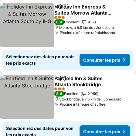
Holiday Inn Express &
Partager
Ajouter à mes favoris
Suites Morrow Atlanta
South by IHG
3 Étoiles
8,9
Excellent
437
Morrow, à 5.8 km de : Jonesboro
Piscine extérieure rafraîchissante
Sélectionnez des dates pour voir
Consulter les prix
les prix exacts
Fairfield Inn & Suites
Partager
Ajouter à mes favoris
Atlanta Stockbridge
3 Étoiles
8,6
Excellent
2 059
Stockbridge, à 7.6 km de : Jonesboro
Piscine intérieure chauffée
Sélectionnez des dates pour voir
Consulter les prix
les prix exacts