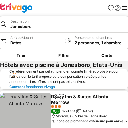
Favoris
Se con
Me
Destination
Jonesboro
Arrivée/départ
Personnes et chambres
Dates
2 personnes, 1 chambre
Trier
Filtrer
Carte
Hôtels avec piscine à Jonesboro, Etats-Unis
Ce référencement par défaut prend en compte l’intérêt probable pour
l’utilisateur, le tarif proposé et la compensation versée par les
annonceurs. Les offres ne sont pas exhaustives.
Comment fonctionne trivago
Drury Inn & Suites Atlanta
Partager
Ajouter à mes favoris
Morrow
3 Étoiles
8,8
Excellent
4 452
Morrow, à 6.2 km de : Jonesboro
Zone de promenade extérieure pour animaux