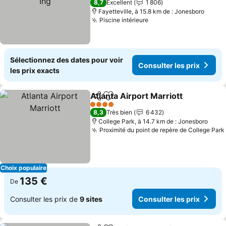
8,7
Excellent
1 806
Fayetteville, à 15.8 km de : Jonesboro
Piscine intérieure
Sélectionnez des dates pour voir
Consulter les prix
les prix exacts
Atlanta Airport Marriott
Partager
Ajouter à mes favoris
4 Étoiles
8,3
Très bien
6 432
College Park, à 14.7 km de : Jonesboro
Proximité du point de repère de College Park
Choix populaire
135 €
De
Consulter les prix de
9 sites
Consulter les prix