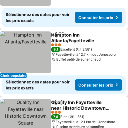
Sélectionnez des dates pour voir
Consulter les prix
les prix exacts
Hampton Inn
Partager
Ajouter à mes favoris
Atlanta/Fayetteville
3 Étoiles
9,1
Excellent
2 581
Fayetteville, à 12.7 km de : Jonesboro
Buffet petit-déjeuner chaud
Choix populaire
Sélectionnez des dates pour voir
Consulter les prix
les prix exacts
Quality Inn Fayetteville
Partager
Ajouter à mes favoris
near Historic Downtown
Square
3 Étoiles
7,8
Bien
1 861
Fayetteville, à 12.1 km de : Jonesboro
Piscine extérieure saisonnière