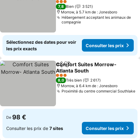
3 Étoiles
7,8
Bien
3 521
Morrow, à 5.7 km de : Jonesboro
Hébergement acceptant les animaux de
compagnie
Sélectionnez des dates pour voir
Consulter les prix
les prix exacts
Comfort Suites Morrow-
Partager
Ajouter à mes favoris
Atlanta South
3 Étoiles
8,0
Très bien
2 617
Morrow, à 6.4 km de : Jonesboro
Proximité du centre commercial Southlake
98 €
De
Consulter les prix de
7 sites
Consulter les prix