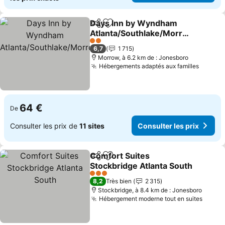
Days Inn by Wyndham
Partager
Ajouter à mes favoris
Atlanta/Southlake/Morro
w
2 Étoiles
6,7
1 715
Morrow, à 6.2 km de : Jonesboro
Hébergements adaptés aux familles
64 €
De
Consulter les prix de
11 sites
Consulter les prix
Comfort Suites
Partager
Ajouter à mes favoris
Stockbridge Atlanta South
3 Étoiles
8,2
Très bien
2 315
Stockbridge, à 8.4 km de : Jonesboro
Hébergement moderne tout en suites