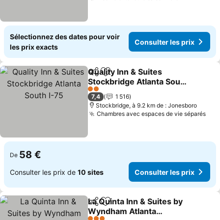
Sélectionnez des dates pour voir
Consulter les prix
les prix exacts
Quality Inn & Suites
Partager
Ajouter à mes favoris
Stockbridge Atlanta South
I-75
2 Étoiles
7,4
1 516
Stockbridge, à 9.2 km de : Jonesboro
Chambres avec espaces de vie séparés
58 €
De
Consulter les prix de
10 sites
Consulter les prix
La Quinta Inn & Suites by
Partager
Ajouter à mes favoris
Wyndham Atlanta