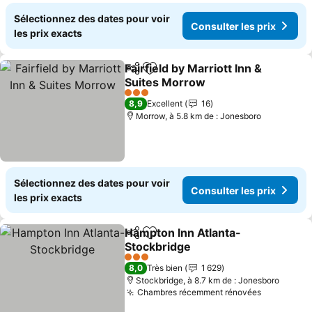
Sélectionnez des dates pour voir
Consulter les prix
les prix exacts
Fairfield by Marriott Inn &
Partager
Ajouter à mes favoris
Suites Morrow
3 Étoiles
8,9
Excellent
16
Morrow, à 5.8 km de : Jonesboro
Sélectionnez des dates pour voir
Consulter les prix
les prix exacts
Hampton Inn Atlanta-
Partager
Ajouter à mes favoris
Stockbridge
3 Étoiles
8,0
Très bien
1 629
Stockbridge, à 8.7 km de : Jonesboro
Chambres récemment rénovées