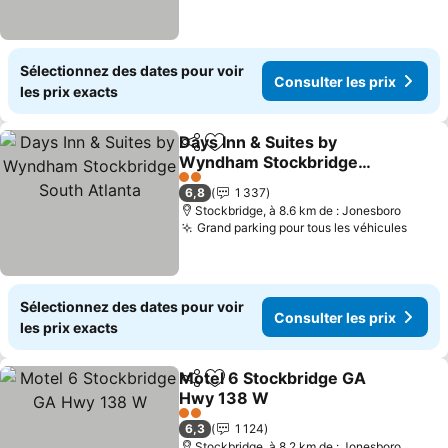
Sélectionnez des dates pour voir
Consulter les prix
les prix exacts
Days Inn & Suites by
Partager
Ajouter à mes favoris
Wyndham Stockbridge
South Atlanta
2 Étoiles
6,8
1 337
Stockbridge, à 8.6 km de : Jonesboro
Grand parking pour tous les véhicules
Sélectionnez des dates pour voir
Consulter les prix
les prix exacts
Motel 6 Stockbridge GA
Partager
Ajouter à mes favoris
Hwy 138 W
2 Étoiles
6,3
1 124
Stockbridge, à 8.2 km de : Jonesboro