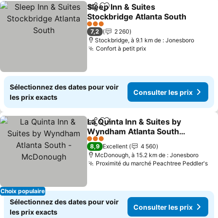
Sleep Inn & Suites
Partager
Ajouter à mes favoris
Stockbridge Atlanta South
3 Étoiles
7,2
2 260
Stockbridge, à 9.1 km de : Jonesboro
Confort à petit prix
Sélectionnez des dates pour voir
Consulter les prix
les prix exacts
La Quinta Inn & Suites by
Partager
Ajouter à mes favoris
Wyndham Atlanta South -
McDonough
3 Étoiles
8,9
Excellent
4 560
McDonough, à 15.2 km de : Jonesboro
Proximité du marché Peachtree Peddler's
Choix populaire
Sélectionnez des dates pour voir
Consulter les prix
les prix exacts