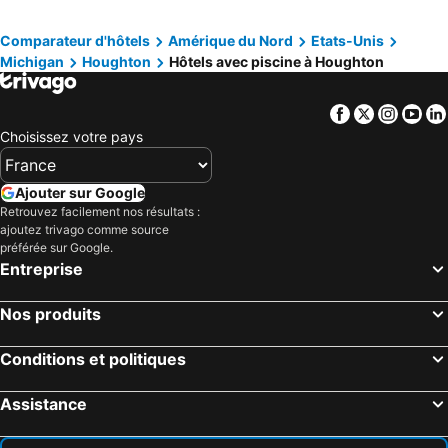
Comparateur d'hôtels
Amérique du Nord
Etats-Unis
Michigan
Houghton
Hôtels avec piscine à Houghton
Facebook
Twitter
Insta
Yo
Choisissez votre pays
Ajouter sur Google
Retrouvez facilement nos résultats :
ajoutez trivago comme source
préférée sur Google.
Entreprise
Nos produits
Conditions et politiques
Assistance