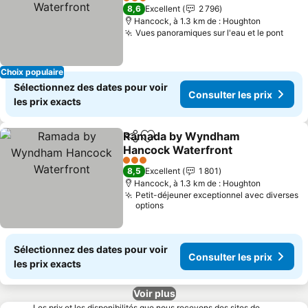
3 Étoiles
8,6
Excellent
2 796
Hancock, à 1.3 km de : Houghton
Vues panoramiques sur l'eau et le pont
Choix populaire
Sélectionnez des dates pour voir
Consulter les prix
les prix exacts
Ramada by Wyndham
Partager
Ajouter à mes favoris
Hancock Waterfront
3 Étoiles
8,5
Excellent
1 801
Hancock, à 1.3 km de : Houghton
Petit-déjeuner exceptionnel avec diverses
options
Sélectionnez des dates pour voir
Consulter les prix
les prix exacts
Voir plus
Les prix et les disponibilités que nous recevons des sites de