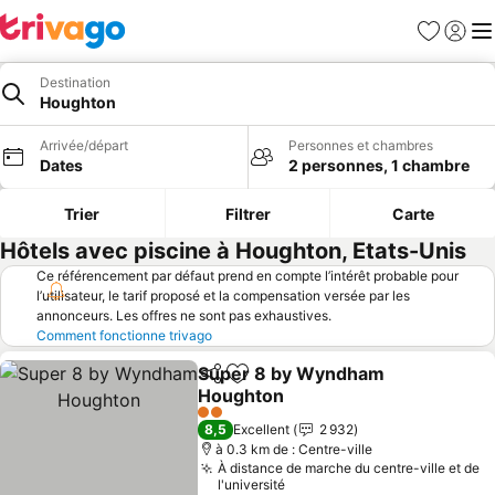
Favoris
Se con
Me
Destination
Houghton
Arrivée/départ
Personnes et chambres
Dates
2 personnes, 1 chambre
Trier
Filtrer
Carte
Hôtels avec piscine à Houghton, Etats-Unis
Ce référencement par défaut prend en compte l’intérêt probable pour
l’utilisateur, le tarif proposé et la compensation versée par les
annonceurs. Les offres ne sont pas exhaustives.
Comment fonctionne trivago
Super 8 by Wyndham
Partager
Ajouter à mes favoris
Houghton
2 Étoiles
8,5
Excellent
2 932
à 0.3 km de : Centre-ville
À distance de marche du centre-ville et de
l'université