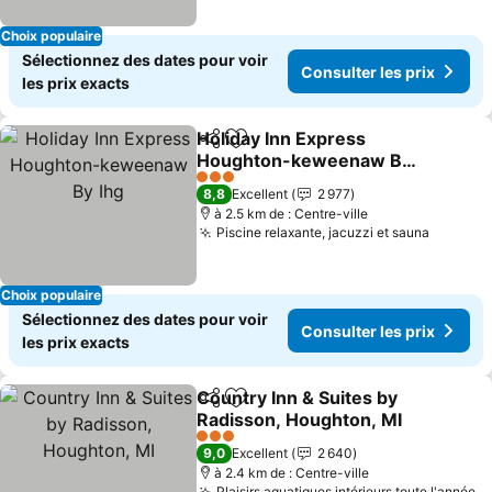
Choix populaire
Sélectionnez des dates pour voir
Consulter les prix
les prix exacts
Holiday Inn Express
Partager
Ajouter à mes favoris
Houghton-keweenaw By
Ihg
3 Étoiles
8,8
Excellent
2 977
à 2.5 km de : Centre-ville
Piscine relaxante, jacuzzi et sauna
Choix populaire
Sélectionnez des dates pour voir
Consulter les prix
les prix exacts
Country Inn & Suites by
Partager
Ajouter à mes favoris
Radisson, Houghton, MI
3 Étoiles
9,0
Excellent
2 640
à 2.4 km de : Centre-ville
Plaisirs aquatiques intérieurs toute l'année