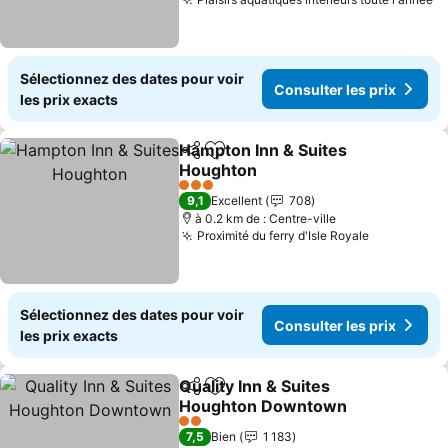
Sélectionnez des dates pour voir
Consulter les prix
les prix exacts
Hampton Inn & Suites
Partager
Ajouter à mes favoris
Houghton
3 Étoiles
9,1
Excellent
708
à 0.2 km de : Centre-ville
Proximité du ferry d'Isle Royale
Sélectionnez des dates pour voir
Consulter les prix
les prix exacts
Quality Inn & Suites
Partager
Ajouter à mes favoris
Houghton Downtown
2 Étoiles
7,5
Bien
1 183