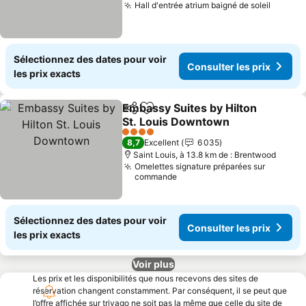
Hall d'entrée atrium baigné de soleil
Consult
Sélectionnez des dates pour voir
Consulter les prix
les prix exacts
Embassy Suites by Hilton
Partager
Ajouter à mes favoris
St. Louis Downtown
Consulter les prix
4 Étoiles
8,7
Excellent
6 035
Saint Louis, à 13.8 km de : Brentwood
Omelettes signature préparées sur
commande
Sélectionnez des dates pour voir
Consulter les prix
les prix exacts
Voir plus
Les prix et les disponibilités que nous recevons des sites de
réservation changent constamment. Par conséquent, il se peut que
l’offre affichée sur trivago ne soit pas la même que celle du site de