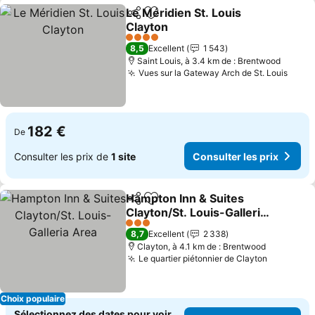
Le Méridien St. Louis
Partager
Ajouter à mes favoris
Clayton
Consulter les prix
4 Étoiles
8,5
Excellent
1 543
Saint Louis, à 3.4 km de : Brentwood
Vues sur la Gateway Arch de St. Louis
Consu
182 €
De
Consulter les prix de
1 site
Consulter les prix
Hampton Inn & Suites
Partager
Ajouter à mes favoris
Clayton/St. Louis-Galleria
Area
Consulter les prix
3 Étoiles
8,7
Excellent
2 338
Clayton, à 4.1 km de : Brentwood
Le quartier piétonnier de Clayton
Consulter
Choix populaire
Sélectionnez des dates pour voir