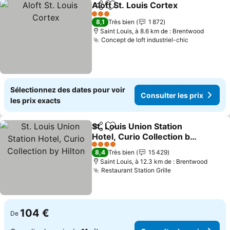
Aloft St. Louis Cortex
Partager
Ajouter à mes favoris
Consu
3 Étoiles
8,1
Très bien
1 872
Saint Louis, à 8.6 km de : Brentwood
Concept de loft industriel-chic
Consulter l
Sélectionnez des dates pour voir
Consulter les prix
les prix exacts
St. Louis Union Station
Partager
Ajouter à mes favoris
Hotel, Curio Collection by
Hilton
Consulter les prix
4 Étoiles
8,4
Très bien
15 429
Saint Louis, à 12.3 km de : Brentwood
Restaurant Station Grille
Consulter les p
104 €
De