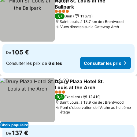
Hilton St. Louis at the
Partager
Ajouter à mes favoris
Ballpark
Consulter les prix
4 Étoiles
7,7
Bien
11 673
Saint Louis, à 13.7 km de : Brentwood
Vues directes sur la Gateway Arch
Consulte
105 €
De
Consulter les prix de
6 sites
Consulter les prix
Drury Plaza Hotel St.
Partager
Ajouter à mes favoris
Louis at the Arch
Consulter les prix
3 Étoiles
9,3
Excellent
12 419
Saint Louis, à 13.9 km de : Brentwood
Pont d'observation de l'Arche au huitième
étage
Choix populaire
137 €
De