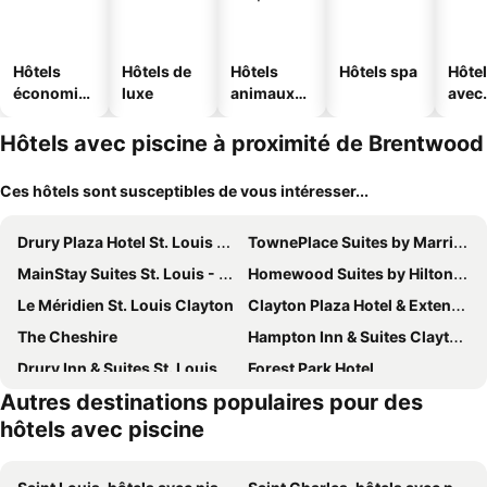
Hôtels
Hôtels de
Hôtels
Hôtels spa
Hôte
économiq
luxe
animaux
avec
ues
acceptés
park
Hôtels avec piscine à proximité de Brentwood
Ces hôtels sont susceptibles de vous intéresser...
Drury Plaza Hotel St. Louis Brentwood
TownePlace Suites by Marriott Brentwood
MainStay Suites St. Louis - Galleria
Homewood Suites by Hilton St. Louis - Galleria
Le Méridien St. Louis Clayton
Clayton Plaza Hotel & Extended Stay
The Cheshire
Hampton Inn & Suites Clayton/St. Louis-Galleria Area
Drury Inn & Suites St. Louis Forest Park
Forest Park Hotel
Autres destinations populaires pour des
Hilton St. Louis Frontenac
Hampton Inn & Suites St. Louis at Forest Park
hôtels avec piscine
Shalimar Resort
Home2 Suites by Hilton St. Louis/Forest Park
Best Western St. Louis-Kirkwood Route 66
The Royal Sonesta Chase Park Plaza St. Louis