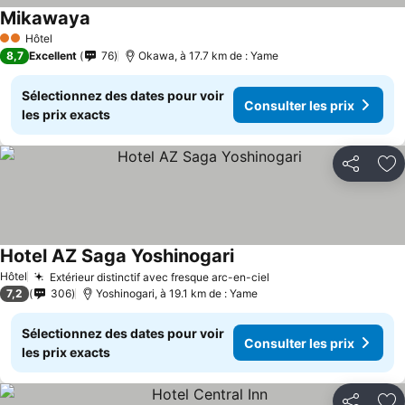
Mikawaya
Consulter les prix
Hôtel
2 Étoiles
8,7
Excellent
76
Okawa, à 17.7 km de : Yame
Sélectionnez des dates pour voir
Consulter les prix
les prix exacts
Partager
Aj
Hotel AZ Saga Yoshinogari
Consulter les prix
Hôtel
Extérieur distinctif avec fresque arc-en-ciel
Consulter les prix
7,2
306
Yoshinogari, à 19.1 km de : Yame
Sélectionnez des dates pour voir
Consulter les prix
les prix exacts