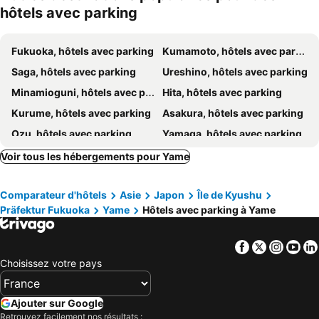
hôtels avec parking
Hotel Central Inn
Hotel Mine (Love Hotel)
ホテル ブルジュア 久留米 Hotel Bvljua -レジャーホテル-
Kurume R (adult Only)
Fukuoka, hôtels avec parking
Kumamoto, hôtels avec parking
Green Rich Hotel Kurume Natural Hot Spring Arimamutsumonnoyu
Suikouen Hotel
Saga, hôtels avec parking
Ureshino, hôtels avec parking
Kurume Station Hotel
Hotel Route-Inn Yanagawa Ekimae
Minamioguni, hôtels avec parking
Hita, hôtels avec parking
Hotel New Gaea Yanagawa
Yanagawa Business
Kurume, hôtels avec parking
Asakura, hôtels avec parking
Hotel Bali Beach
Hotel Bali Beach
Ozu, hôtels avec parking
Yamaga, hôtels avec parking
Coco-palm (adult Only)
Smile Hotel Fukuoka Okawa
Yanagawa, hôtels avec parking
Tosu, hôtels avec parking
Voir tous les hébergements pour Yame
Smile Hotel Fukuoka Okawa - Vacation STAY 74649v
Smile Hotel Fukuoka Okawa - Vacation STAY 74641v
Tamana, hôtels avec parking
Dazaifu, hôtels avec parking
Smile Hotel Fukuoka Okawa - Vacation STAY 74634v
Okawa Riverside Hotel
Comparateur d'hôtels
Asie
Japon
Île de Kyushu
Chikushino, hôtels avec parking
Ukiha, hôtels avec parking
Hotel Sekia
Mikawaya
Präfektur Fukuoka
Yame
Hôtels avec parking à Yame
Kikuchi, hôtels avec parking
Nankan, hôtels avec parking
ANA Holiday Inn Tosu by IHG
Sun Hotel Tosu
Iizuka, hôtels avec parking
Tara, hôtels avec parking
Green Rich Hotel Tosu Ekimae
Hotel Cross Base Tosu Station
Facebook
Twitter
Insta
Yo
Oguni, hôtels avec parking
Arao, hôtels avec parking
Hotel Route Inn Tosu Ekimae
Hotel AZ Saga Yoshinogari
Choisissez votre pays
Chikuzen, hôtels avec parking
Okawa, hôtels avec parking
Hotel AZ Saga Tosu
Chikugo, hôtels avec parking
Omuta, hôtels avec parking
Ajouter sur Google
Retrouvez facilement nos résultats :