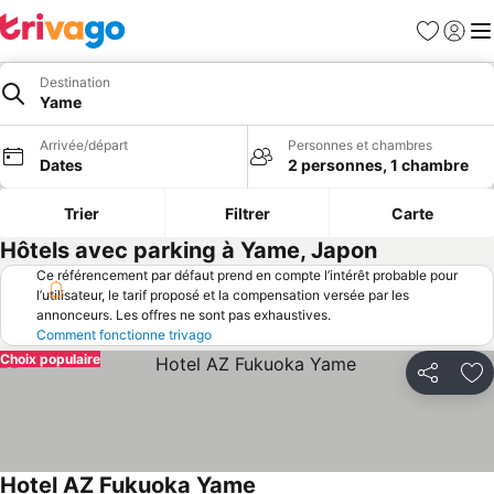
Favoris
Se con
Me
Destination
Yame
Arrivée/départ
Personnes et chambres
Dates
2 personnes, 1 chambre
Trier
Filtrer
Carte
Hôtels avec parking à Yame, Japon
Ce référencement par défaut prend en compte l’intérêt probable pour
l’utilisateur, le tarif proposé et la compensation versée par les
annonceurs. Les offres ne sont pas exhaustives.
Comment fonctionne trivago
Choix populaire
Partager
Aj
Hotel AZ Fukuoka Yame