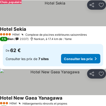
Choix populaire
Partager
Aj
Hotel Sekia
Consulter les prix
Hôtel
Complexe de piscines extérieures saisonnières
Consulter l
4 Étoiles
7,5
Bien
2 037
Nankan, à 17.4 km de : Yame
62 €
De
Consulter les prix de
7 sites
Consulter les prix
Partager
Aj
Hotel New Gaea Yanagawa
Consulter les prix
Hôtel
Hébergements rénovés et propres
Consulter les prix
3 Étoiles