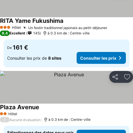
RITA Yame Fukushima
Consulter les prix
Hôtel
Un festin traditionnel japonais au petit-déjeuner
Consulter l
3 Étoiles
9,4
Excellent
145
à 0.3 km de : Centre-ville
161 €
De
Consulter les prix de
8 sites
Consulter les prix
Partager
Aj
Plaza Avenue
Consulter les prix
Hôtel
2 Étoiles
/
à 0.3 km de : Centre-ville
Aucune évaluation
Sélectionnez des dates pour voir