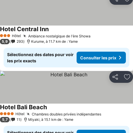
Partager
Aj
Hotel Central Inn
Consulter les prix
Hôtel
Ambiance nostalgique de l'ère Showa
Consulter les prix
3 Étoiles
5,9
293
Kurume, à 11.7 km de : Yame
Sélectionnez des dates pour voir
Consulter les prix
les prix exacts
Partager
Aj
Hotel Bali Beach
Consulter les prix
Hôtel
Chambres doubles privées indépendantes
Consulter les 
4 Étoiles
5,7
11
Miyaki, à 15.1 km de : Yame
Sélectionnez des dates pour voir