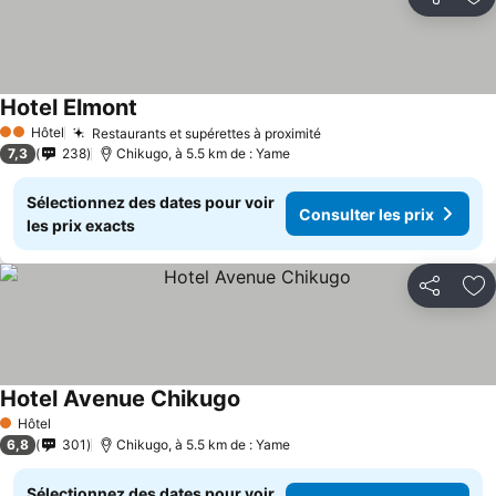
Partager
Aj
Hotel Elmont
Consulter les prix
Hôtel
Restaurants et supérettes à proximité
Consulter les prix
2 Étoiles
7,3
238
Chikugo, à 5.5 km de : Yame
Sélectionnez des dates pour voir
Consulter les prix
les prix exacts
Partager
Aj
Hotel Avenue Chikugo
Consulter les prix
Hôtel
1 Étoiles
6,8
301
Chikugo, à 5.5 km de : Yame
Sélectionnez des dates pour voir