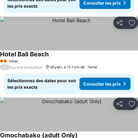
Consulter les prix
les prix exacts
Partager
Aj
Hotel Bali Beach
Consulter les prix
Hôtel
2 Étoiles
/
Miyaki, à 15.1 km de : Yame
Aucune évaluation
Sélectionnez des dates pour voir
Consulter les prix
les prix exacts
Partager
Aj
Omochabako (adult Only)