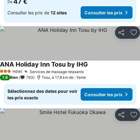
47 €
De
Consulter les prix de
12 sites
Consulter les prix
Partager
Aj
ANA Holiday Inn Tosu by IHG
Consulter les prix
Hôtel
Services de massage relaxants
Consulter les prix
3 Étoiles
7,8
Bien
763
Tosu, à 17.8 km de : Yame
Sélectionnez des dates pour voir
Consulter les prix
les prix exacts
Partager
Aj