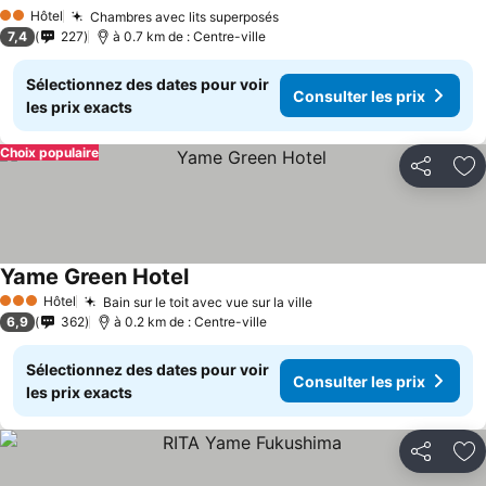
Consulter les prix
Hôtel
Chambres avec lits superposés
Consulter les prix
2 Étoiles
7,4
227
à 0.7 km de : Centre-ville
Sélectionnez des dates pour voir
Consulter les prix
les prix exacts
Choix populaire
Partager
Aj
Yame Green Hotel
Consulter les prix
Hôtel
Bain sur le toit avec vue sur la ville
Consulter les prix
3 Étoiles
6,9
362
à 0.2 km de : Centre-ville
Sélectionnez des dates pour voir
Consulter les prix
les prix exacts
Partager
Aj