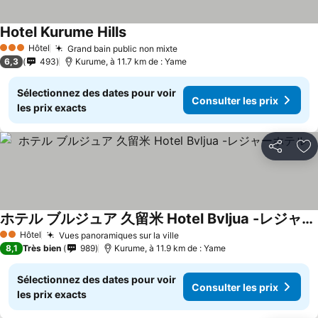
Hotel Kurume Hills
Consulter les prix
Hôtel
Grand bain public non mixte
Consulter les prix
3 Étoiles
6,3
493
Kurume, à 11.7 km de : Yame
Sélectionnez des dates pour voir
Consulter les prix
les prix exacts
Partager
Aj
ホテル ブルジュア 久留米 Hotel Bvljua -レジャーホテル-
Consulter les prix
Hôtel
Vues panoramiques sur la ville
Consulter les prix
2 Étoiles
8,1
Très bien
989
Kurume, à 11.9 km de : Yame
Sélectionnez des dates pour voir
Consulter les prix
les prix exacts