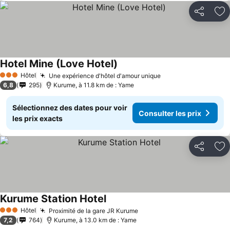
Partager
Aj
Hotel Mine (Love Hotel)
Consulter les prix
Hôtel
Une expérience d'hôtel d'amour unique
Consulter les prix
3 Étoiles
6,8
295
Kurume, à 11.8 km de : Yame
Sélectionnez des dates pour voir
Consulter les prix
les prix exacts
Partager
Aj
Kurume Station Hotel
Consulter les prix
Hôtel
Proximité de la gare JR Kurume
Consulter les prix
3 Étoiles
7,2
764
Kurume, à 13.0 km de : Yame