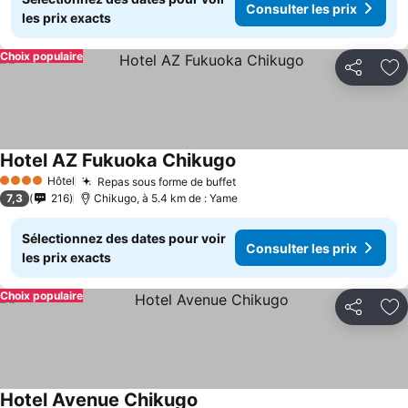
Consulter les prix
les prix exacts
Choix populaire
Partager
Aj
Hotel AZ Fukuoka Chikugo
Consulter les prix
Hôtel
Repas sous forme de buffet
Consulter les prix
4 Étoiles
7,3
216
Chikugo, à 5.4 km de : Yame
Sélectionnez des dates pour voir
Consulter les prix
les prix exacts
Choix populaire
Partager
Aj
Hotel Avenue Chikugo