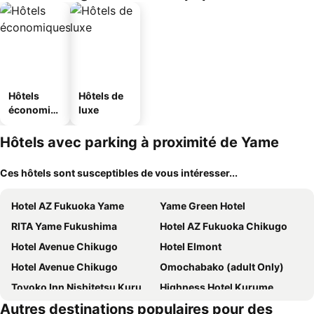
Hôtels
Hôtels de
économiq
luxe
ues
Hôtels avec parking à proximité de Yame
Ces hôtels sont susceptibles de vous intéresser...
Hotel AZ Fukuoka Yame
Yame Green Hotel
RITA Yame Fukushima
Hotel AZ Fukuoka Chikugo
Hotel Avenue Chikugo
Hotel Elmont
Hotel Avenue Chikugo
Omochabako (adult Only)
Toyoko Inn Nishitetsu Kurume eki Higashi guchi
Highness Hotel Kurume
Autres destinations populaires pour des
Hotel New Plaza Kurume
Hotel Kurume Hills