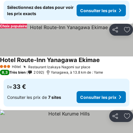
Sélectionnez des dates pour voir
Consulter les prix
les prix exacts
Choix populaire
Partager
Aj
Hotel Route-Inn Yanagawa Ekimae
Consulter les p
Hôtel
Restaurant Izakaya Nagomi sur place
Consulter les prix
3 Étoiles
8,3
Très bien
2 092
Yanagawa, à 13.8 km de : Yame
33 €
De
Consulter les prix de
7 sites
Consulter les prix
Partager
Aj