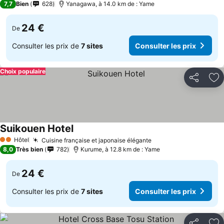
7,7
Bien
628
Yanagawa, à 14.0 km de : Yame
24 €
De
Consulter les prix de
7 sites
Consulter les prix
Choix populaire
Partager
Aj
Suikouen Hotel
Consulter les prix
Hôtel
Cuisine française et japonaise élégante
Consulter les prix
2 Étoiles
8,0
Très bien
782
Kurume, à 12.8 km de : Yame
24 €
De
Consulter les prix de
7 sites
Consulter les prix