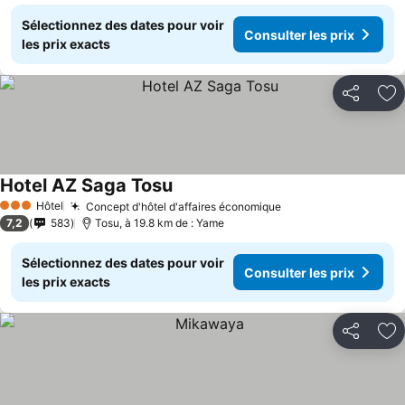
Sélectionnez des dates pour voir
Consulter les prix
les prix exacts
Partager
Aj
Hotel AZ Saga Tosu
Consulter les prix
Hôtel
Concept d'hôtel d'affaires économique
Consulter les prix
3 Étoiles
7,2
583
Tosu, à 19.8 km de : Yame
Sélectionnez des dates pour voir
Consulter les prix
les prix exacts
Partager
Aj