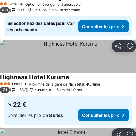
Consulter les prix
Hôtel
Option d'hébergement abordable
Consulter les prix
2 Étoiles
6,8
303
Chikugo, à 5.5 km de : Yame
Sélectionnez des dates pour voir
Consulter les prix
les prix exacts
Partager
Aj
Highness Hotel Kurume
Consulter les prix
Hôtel
Proximité de la gare de Nishitetsu-Kurume
Consulter les pr
3 Étoiles
7,1
1 632
Kurume, à 11.6 km de : Yame
22 €
De
Consulter les prix de
8 sites
Consulter les prix