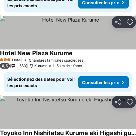
Consulter les prix
les prix exacts
Partager
Aj
Hotel New Plaza Kurume
Consulter les prix
Hôtel
Chambres familiales spacieuses
Consulter les prix
3 Étoiles
6,5
1 580
Kurume, à 11.6 km de : Yame
Sélectionnez des dates pour voir
Consulter les prix
les prix exacts
Partager
Aj
Toyoko Inn Nishitetsu Kurume eki Higashi guchi