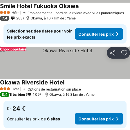
Smile Hotel Fukuoka Okawa
Consulter les prix
Hôtel
Emplacement au bord de la rivière avec vues panoramiques
Co
3 Étoiles
7,4
283
Okawa, à 16.7 km de : Yame
Sélectionnez des dates pour voir
Consulter les prix
les prix exacts
Choix populaire
Partager
Aj
Okawa Riverside Hotel
Consulter les prix
Hôtel
Options de restauration sur place
Consulter les prix
3 Étoiles
8,4
Très bien
1 097
Okawa, à 16.8 km de : Yame
24 €
De
Consulter les prix de
6 sites
Consulter les prix