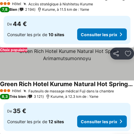
Consulter les prix
Hôtel
Accès stratégique à Nishitetsu Kurume
Consulter les prix
3 Étoiles
7,8
Bien
2 194
Kurume, à 11.5 km de : Yame
44 €
De
Consulter les prix de
10 sites
Consulter les prix
Choix populaire
Partager
Aj
Green Rich Hotel Kurume Natural Hot Spring Arimamutsumonnoyu
Consulter les prix
Hôtel
Fauteuils de massage médical Fuji dans la chambre
Consulter
3 Étoiles
8,3
Très bien
3 121
Kurume, à 12.3 km de : Yame
35 €
De
Consulter les prix de
12 sites
Consulter les prix