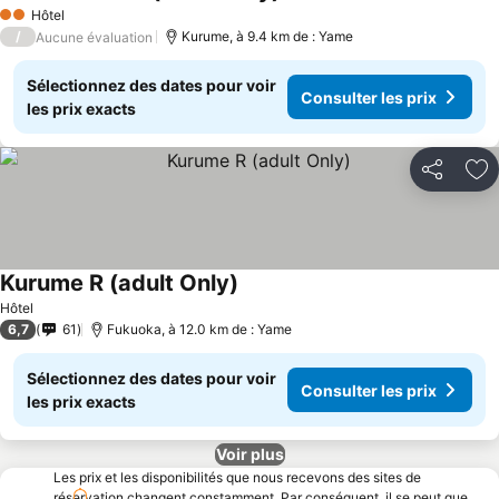
Consulter les prix
Hôtel
2 Étoiles
/
Kurume, à 9.4 km de : Yame
Aucune évaluation
Sélectionnez des dates pour voir
Consulter les prix
les prix exacts
Partager
Aj
Kurume R (adult Only)
Consulter les prix
Hôtel
6,7
61
Fukuoka, à 12.0 km de : Yame
Sélectionnez des dates pour voir
Consulter les prix
les prix exacts
Voir plus
Les prix et les disponibilités que nous recevons des sites de
réservation changent constamment. Par conséquent, il se peut que