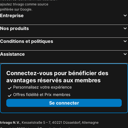
Shime, hôtels avec parking
Kikuyo, hôtels avec parking
ajoutez trivago comme source
Sasaguri, hôtels avec parking
Taku, hôtels avec parking
préférée sur Google.
Entreprise
Kasuga, hôtels avec parking
Ogori, hôtels avec parking
Koshi, hôtels avec parking
Kohoku, hôtels avec parking
Nos produits
Kanzaki, hôtels avec parking
Yoshinogari, hôtels avec parking
Conditions et politiques
Kashima, hôtels avec parking
Oki, hôtels avec parking
Ogi, hôtels avec parking
Kashima, hôtels avec parking
Assistance
Soeda, hôtels avec parking
Miyaki, hôtels avec parking
Nagasu, hôtels avec parking
Yamae, hôtels avec parking
Connectez-vous pour bénéficier des
avantages réservés aux membres
Personnalisez votre expérience
Offres fidélité et Prix membres
Se connecter
trivago N.V.
, Kesselstraße 5 – 7, 40221 Düsseldorf, Allemagne