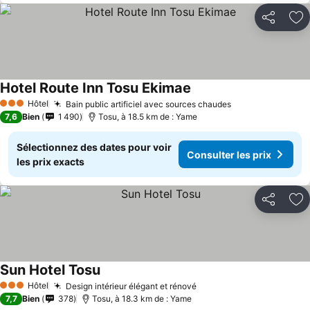
Partager
Aj
Hotel Route Inn Tosu Ekimae
Consulter les prix
Hôtel
Bain public artificiel avec sources chaudes
Consulter les p
3 Étoiles
7,6
Bien
1 490
Tosu, à 18.5 km de : Yame
Sélectionnez des dates pour voir
Consulter les prix
les prix exacts
Partager
Aj
Sun Hotel Tosu
Consulter les prix
Hôtel
Design intérieur élégant et rénové
Consulter les prix
3 Étoiles
7,7
Bien
378
Tosu, à 18.3 km de : Yame