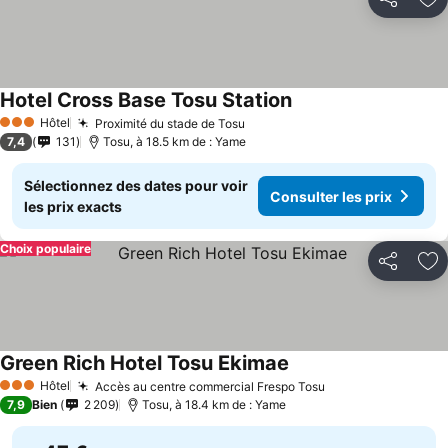
Partager
Aj
Hotel Cross Base Tosu Station
Consulter les prix
Hôtel
Proximité du stade de Tosu
Consulter les prix
3 Étoiles
7,4
131
Tosu, à 18.5 km de : Yame
Sélectionnez des dates pour voir
Consulter les prix
les prix exacts
Choix populaire
Partager
Aj
Green Rich Hotel Tosu Ekimae
Consulter les prix
Hôtel
Accès au centre commercial Frespo Tosu
Consulter les pr
3 Étoiles
7,9
Bien
2 209
Tosu, à 18.4 km de : Yame