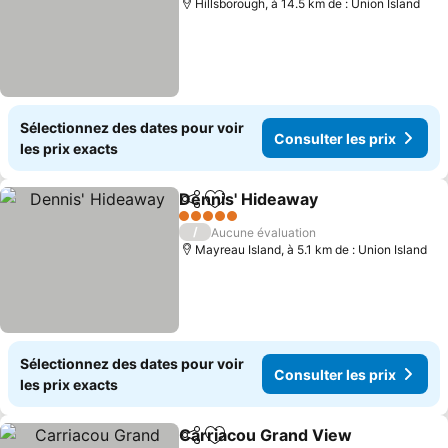
Hillsborough, à 14.5 km de : Union Island
Sélectionnez des dates pour voir
Consulter les prix
les prix exacts
Dennis' Hideaway
Partager
Ajouter à mes favoris
Consulter
5 Étoiles
/
Aucune évaluation
Mayreau Island, à 5.1 km de : Union Island
Sélectionnez des dates pour voir
Consulter les prix
les prix exacts
Carriacou Grand View
Partager
Ajouter à mes favoris