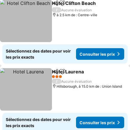
Hotel Clifton Beach
Partager
Ajouter à mes favoris
Consult
/
Aucune évaluation
à 2.5 km de : Centre-ville
Sélectionnez des dates pour voir
Consulter les prix
les prix exacts
Hotel Laurena
Partager
Ajouter à mes favoris
Consulter le
3 Étoiles
/
Aucune évaluation
Hillsborough, à 15.0 km de : Union Island
Sélectionnez des dates pour voir
Consulter les prix
les prix exacts