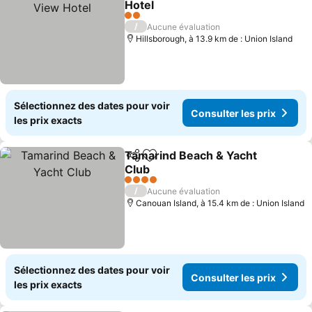
Hotel
Consulter les prix
2 Étoiles
/
Aucune évaluation
Hillsborough, à 13.9 km de : Union Island
Sélectionnez des dates pour voir
Consulter les prix
les prix exacts
Tamarind Beach & Yacht
Partager
Ajouter à mes favoris
Club
Consulter les prix
4 Étoiles
/
Aucune évaluation
Canouan Island, à 15.4 km de : Union Island
Sélectionnez des dates pour voir
Consulter les prix
les prix exacts