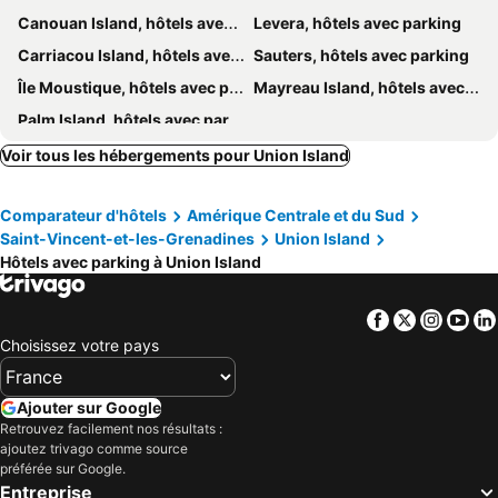
Canouan Island, hôtels avec parking
Levera, hôtels avec parking
Carriacou Island, hôtels avec parking
Sauters, hôtels avec parking
Île Moustique, hôtels avec parking
Mayreau Island, hôtels avec parking
Palm Island, hôtels avec parking
Voir tous les hébergements pour Union Island
Comparateur d'hôtels
Amérique Centrale et du Sud
Saint-Vincent-et-les-Grenadines
Union Island
Hôtels avec parking à Union Island
Facebook
Twitter
Insta
Yo
Choisissez votre pays
Ajouter sur Google
Retrouvez facilement nos résultats :
ajoutez trivago comme source
préférée sur Google.
Entreprise