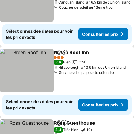
Canouan Island, à 16.5 km de : Union Island
Coucher de soleil au 13ème trou
Consulter
Sélectionnez des dates pour voir
Consulter les prix
les prix exacts
Green Roof Inn
Partager
Ajouter à mes favoris
Consulter l
3 Étoiles
7,6
Bien
224
Hillsborough, à 13.9 km de : Union Island
Services de spa pour te détendre
Consulter
Sélectionnez des dates pour voir
Consulter les prix
les prix exacts
Rosa Guesthouse
Partager
Ajouter à mes favoris
Consulter
8,4
Très bien
10