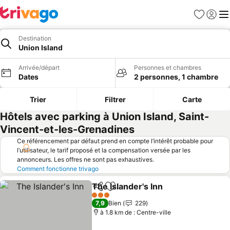
Favoris
Se con
Me
Destination
Union Island
Arrivée/départ
Personnes et chambres
Dates
2 personnes, 1 chambre
Trier
Filtrer
Carte
Hôtels avec parking à Union Island, Saint-
Vincent-et-les-Grenadines
Ce référencement par défaut prend en compte l’intérêt probable pour
l’utilisateur, le tarif proposé et la compensation versée par les
annonceurs. Les offres ne sont pas exhaustives.
Comment fonctionne trivago
The Islander's Inn
Partager
Ajouter à mes favoris
Consulter
3 Étoiles
7,9
Bien
229
à 1.8 km de : Centre-ville