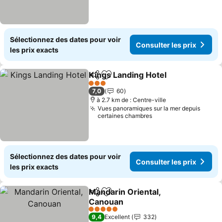
Sélectionnez des dates pour voir
Consulter les prix
les prix exacts
Kings Landing Hotel
Partager
Ajouter à mes favoris
Consul
3 Étoiles
7,0
60
à 2.7 km de : Centre-ville
Vues panoramiques sur la mer depuis
certaines chambres
Sélectionnez des dates pour voir
Consulter les prix
les prix exacts
Mandarin Oriental,
Partager
Ajouter à mes favoris
Canouan
Consulter les prix
5 Étoiles
9,4
Excellent
332