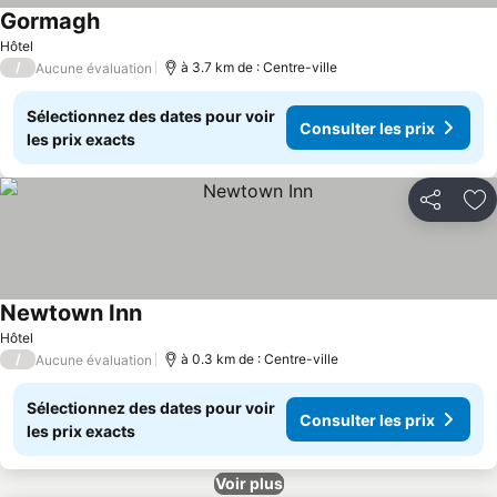
Gormagh
Hôtel
/
à 3.7 km de : Centre-ville
Aucune évaluation
Sélectionnez des dates pour voir
Consulter les prix
les prix exacts
Partager
Aj
Newtown Inn
Hôtel
/
à 0.3 km de : Centre-ville
Aucune évaluation
Sélectionnez des dates pour voir
Consulter les prix
les prix exacts
Voir plus