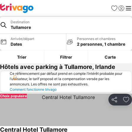
Favoris
Se con
Me
Destination
Tullamore
Arrivée/départ
Personnes et chambres
Dates
2 personnes, 1 chambre
Trier
Filtrer
Carte
Hôtels avec parking à Tullamore, Irlande
Ce référencement par défaut prend en compte l’intérêt probable pour
l’utilisateur, le tarif proposé et la compensation versée par les
annonceurs. Les offres ne sont pas exhaustives.
Comment fonctionne trivago
Choix populaire
Partager
Aj
Central Hotel Tullamore