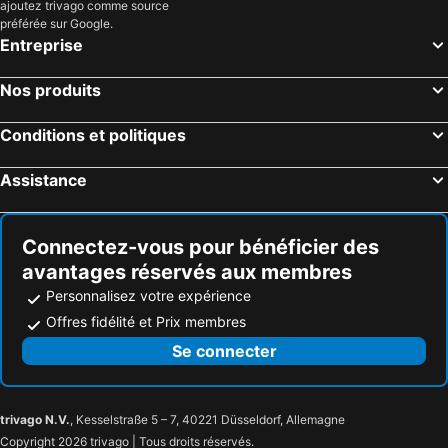
ajoutez trivago comme source
préférée sur Google.
Roscrea, hôtels avec parking
Edenderry, hôtels avec parking
Entreprise
Ballylynan, hôtels avec parking
Clonaslee, hôtels avec parking
Stradbally, hôtels avec parking
Abbeyshrule, hôtels avec parking
Nos produits
Rathdowney, hôtels avec parking
Ferbane, hôtels avec parking
Conditions et politiques
Vicarstown, hôtels avec parking
Assistance
Connectez-vous pour bénéficier des
avantages réservés aux membres
Personnalisez votre expérience
Offres fidélité et Prix membres
Se connecter
trivago N.V.
, Kesselstraße 5 – 7, 40221 Düsseldorf, Allemagne
Copyright 2026 trivago | Tous droits réservés.