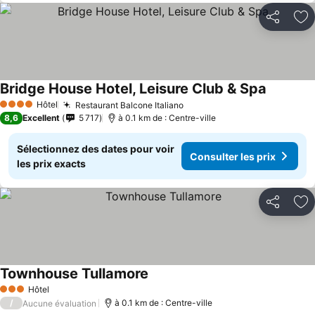
Partager
Aj
Bridge House Hotel, Leisure Club & Spa
Hôtel
Restaurant Balcone Italiano
4 Étoiles
8,6
Excellent
5 717
à 0.1 km de : Centre-ville
Sélectionnez des dates pour voir
Consulter les prix
les prix exacts
Partager
Aj
Townhouse Tullamore
Hôtel
3 Étoiles
/
à 0.1 km de : Centre-ville
Aucune évaluation