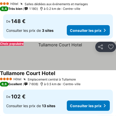
Hôtel
Salles dédiées aux événements et mariages
3 Étoiles
8,4
Très bien
1 180
à 0.2 km de : Centre-ville
148 €
De
Consulter les prix de
3 sites
Consulter les prix
Choix populaire
Partager
Aj
Tullamore Court Hotel
Hôtel
Emplacement central à Tullamore
4 Étoiles
8,6
Excellent
7 608
à 0.5 km de : Centre-ville
102 €
De
Consulter les prix de
13 sites
Consulter les prix