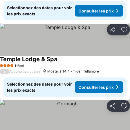
Sélectionnez des dates pour voir
Consulter les prix
les prix exacts
Partager
Aj
Temple Lodge & Spa
Hôtel
4 Étoiles
/
Moate, à 14.4 km de : Tullamore
Aucune évaluation
Sélectionnez des dates pour voir
Consulter les prix
les prix exacts
Partager
Aj