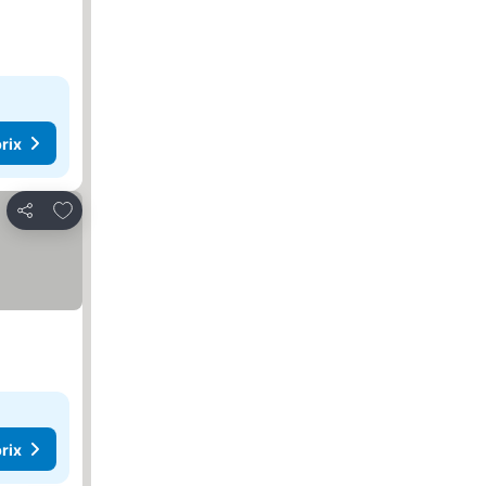
rix
Ajouter à mes favoris
Partager
rix