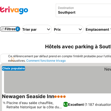
Destination
Filtres
2
Trier par
Prix
Emplacement
Hôtels avec parking à Sout
Ce référencement par défaut prend en compte l’intérêt probable pour l’utili
exhaustives.
Comment fonctionne trivago
Choix populaire
Newagen Seaside Inn
4 Étoiles
Consulter les prix
Piscine d'eau salée chauffée,
Excellent
(1 187 évaluatio
9,3
Retraite historique sur la côte du
Consulter les prix