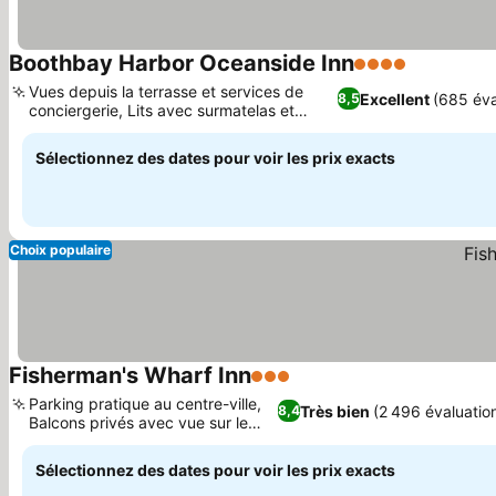
Boothbay Harbor Oceanside Inn
4 Étoiles
Consulter 
Vues depuis la terrasse et services de
Excellent
(685 éva
8,5
conciergerie, Lits avec surmatelas et
Consulter les prix
coton égyptien
Sélectionnez des dates pour voir les prix exacts
Choix populaire
Fisherman's Wharf Inn
3 Étoiles
Consulter les prix
Parking pratique au centre-ville,
Très bien
(2 496 évaluatio
8,4
Balcons privés avec vue sur le
Consulter les prix
port
Sélectionnez des dates pour voir les prix exacts