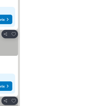
rix
Ajouter à mes favoris
Partager
rix
Ajouter à mes favoris
Partager