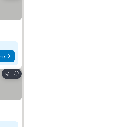
rix
Ajouter à mes favoris
Partager