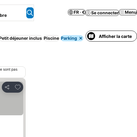
FR · €
Menu
Se connecter
bre
Afficher la carte
Petit déjeuner inclus
Piscine
Parking
Plage
ne sont pas
Ajouter à mes favoris
Partager