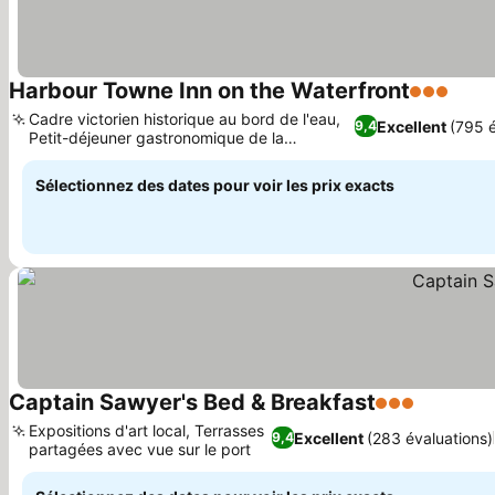
Harbour Towne Inn on the Waterfront
3 Étoiles
Consu
Cadre victorien historique au bord de l'eau,
Excellent
(795 é
9,4
Petit-déjeuner gastronomique de la
Consulter les prix
Nouvelle-Angleterre
Sélectionnez des dates pour voir les prix exacts
Captain Sawyer's Bed & Breakfast
3 Étoiles
Consulter
Expositions d'art local, Terrasses
Excellent
(283 évaluations)
9,4
partagées avec vue sur le port
Consulter les prix