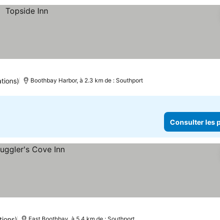
tions)
Boothbay Harbor, à 2.3 km de : Southport
Consulter les p
tions)
East Boothbay, à 5.4 km de : Southport