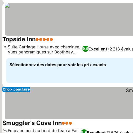
Topside Inn
5 Étoiles
Consulter les prix
Suite Carriage House avec cheminée,
Excellent
(2 213 évalua
9,9
Vues panoramiques sur Boothbay
Consulter les prix
Harbor
Sélectionnez des dates pour voir les prix exacts
Choix populaire
Smuggler's Cove Inn
3 Étoiles
Consulter les prix
Emplacement au bord de l'eau à East
Excellent
(1 576 évalua
8,9