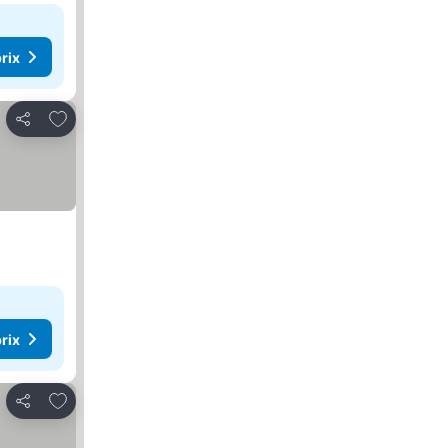
rix
Ajouter à mes favoris
Partager
rix
Ajouter à mes favoris
Partager