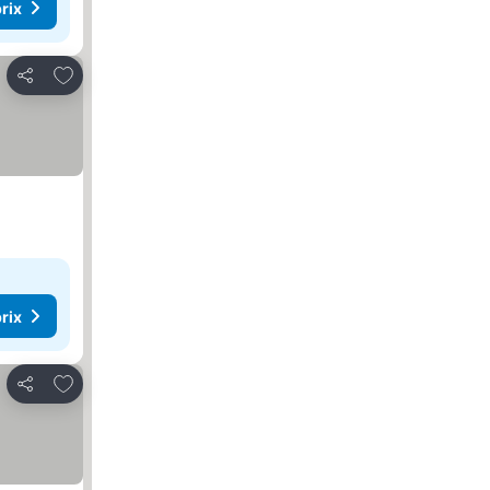
rix
Ajouter à mes favoris
Partager
rix
Ajouter à mes favoris
Partager