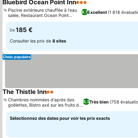
Bluebird Ocean Point Inn
3 Étoiles
Consulter les prix
Piscine extérieure chauffée à l'eau
Excellent
(1 818 évaluati
8,7
salée, Restaurant Ocean Point
Consulter les prix
Kitchen
185 €
De
Consulter les prix de
8 sites
Choix populaire
The Thistle Inn
2 Étoiles
Consulter les prix
Chambres nommées d'après des
Très bien
(758 évaluati
8,3
goélettes, Bistro axé sur les fruits de
Consulter les prix
mer
Sélectionnez des dates pour voir les prix exacts