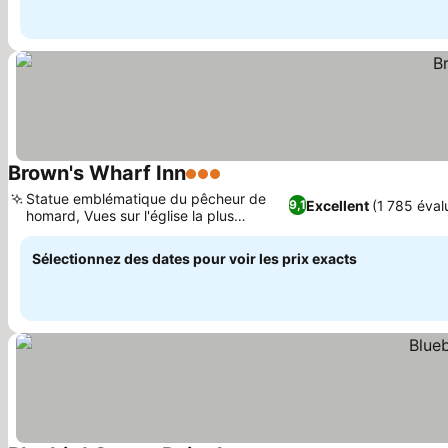
Brown's Wharf Inn
3 Étoiles
Consulter les prix
Statue emblématique du pêcheur de
Excellent
(1 785 éval
9,1
homard, Vues sur l'église la plus
Consulter les prix
photographiée
Sélectionnez des dates pour voir les prix exacts