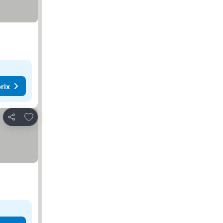
rix
Ajouter à mes favoris
Partager