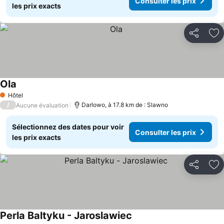
Consulter les prix
les prix exacts
Partager
Aj
Ola
Hôtel
1 Étoiles
/
Darlowo, à 17.8 km de : Slawno
Aucune évaluation
Sélectionnez des dates pour voir
Consulter les prix
les prix exacts
Partager
Aj
Perla Baltyku - Jaroslawiec