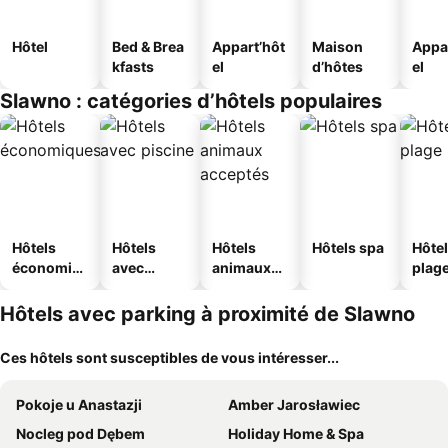
Hôtel
Bed & Brea
Appart’hôt
Maison
Appa
kfasts
el
d’hôtes
el
Slawno : catégories d’hôtels populaires
Hôtels
Hôtels
Hôtels
Hôtels spa
Hôtel
économiq
avec
animaux
plag
ues
piscine
acceptés
Hôtels avec parking à proximité de Slawno
Ces hôtels sont susceptibles de vous intéresser...
Pokoje u Anastazji
Amber Jarosławiec
Nocleg pod Dębem
Holiday Home & Spa