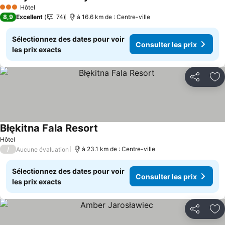
Hôtel
3 Étoiles
8,9
Excellent
74
à 16.6 km de : Centre-ville
Sélectionnez des dates pour voir
Consulter les prix
les prix exacts
Partager
Aj
Błękitna Fala Resort
Hôtel
/
à 23.1 km de : Centre-ville
Aucune évaluation
Sélectionnez des dates pour voir
Consulter les prix
les prix exacts
Partager
Aj