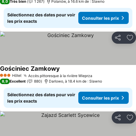
8,0
Très bien
1 267
Polanów, à 16.6 km de : Slawno
Sélectionnez des dates pour voir
Consulter les prix
les prix exacts
Partager
Aj
Gościniec Zamkowy
Hôtel
Accès pittoresque à la rivière Wieprza
3 Étoiles
8,9
Excellent
880
Darlowo, à 18.4 km de : Slawno
Sélectionnez des dates pour voir
Consulter les prix
les prix exacts
Partager
Aj