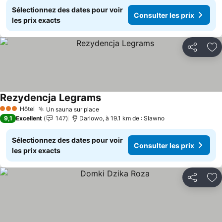
Sélectionnez des dates pour voir
Consulter les prix
les prix exacts
Partager
Aj
Rezydencja Legrams
Hôtel
Un sauna sur place
3 Étoiles
9,1
Excellent
147
Darlowo, à 19.1 km de : Slawno
Sélectionnez des dates pour voir
Consulter les prix
les prix exacts
Partager
Aj