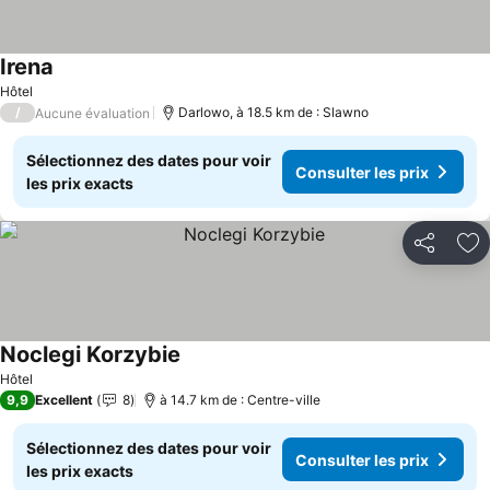
Irena
Hôtel
/
Darlowo, à 18.5 km de : Slawno
Aucune évaluation
Sélectionnez des dates pour voir
Consulter les prix
les prix exacts
Partager
Aj
Noclegi Korzybie
Hôtel
9,9
Excellent
8
à 14.7 km de : Centre-ville
Sélectionnez des dates pour voir
Consulter les prix
les prix exacts