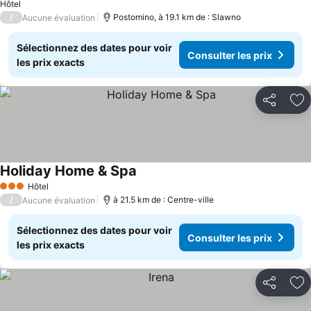
Hôtel
/
Postomino, à 19.1 km de : Slawno
Aucune évaluation
Sélectionnez des dates pour voir
Consulter les prix
les prix exacts
Partager
Aj
Holiday Home & Spa
Hôtel
3 Étoiles
/
à 21.5 km de : Centre-ville
Aucune évaluation
Sélectionnez des dates pour voir
Consulter les prix
les prix exacts
Partager
Aj