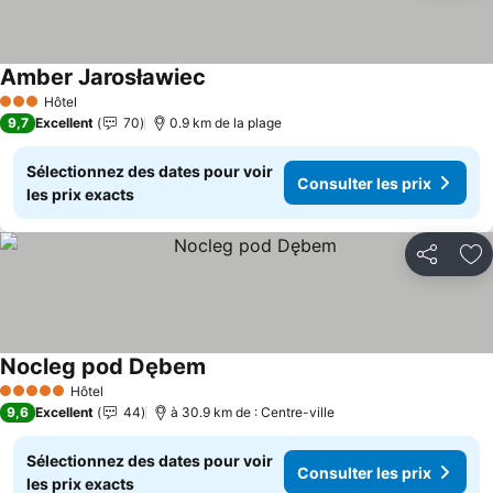
Amber Jarosławiec
Hôtel
3 Étoiles
9,7
Excellent
70
0.9 km de la plage
Sélectionnez des dates pour voir
Consulter les prix
les prix exacts
Partager
Aj
Nocleg pod Dębem
Hôtel
5 Étoiles
9,6
Excellent
44
à 30.9 km de : Centre-ville
Sélectionnez des dates pour voir
Consulter les prix
les prix exacts