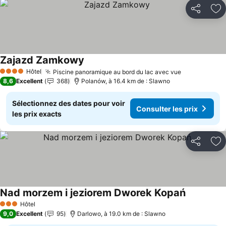
Partager
Aj
Zajazd Zamkowy
Hôtel
Piscine panoramique au bord du lac avec vue
4 Étoiles
8,6
Excellent
368
Polanów, à 16.4 km de : Slawno
Sélectionnez des dates pour voir
Consulter les prix
les prix exacts
Partager
Aj
Nad morzem i jeziorem Dworek Kopań
Hôtel
3 Étoiles
9,0
Excellent
95
Darlowo, à 19.0 km de : Slawno