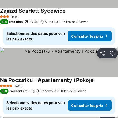
Zajazd Scarlett Sycewice
Hôtel
3 Étoiles
8,4
Très bien
1 235
Slupsk, à 13.6 km de : Slawno
Sélectionnez des dates pour voir
Consulter les prix
les prix exacts
Partager
Aj
Na Poczatku - Apartamenty i Pokoje
Hôtel
4 Étoiles
9,0
Excellent
95
Darlowo, à 19.0 km de : Slawno
Sélectionnez des dates pour voir
Consulter les prix
les prix exacts