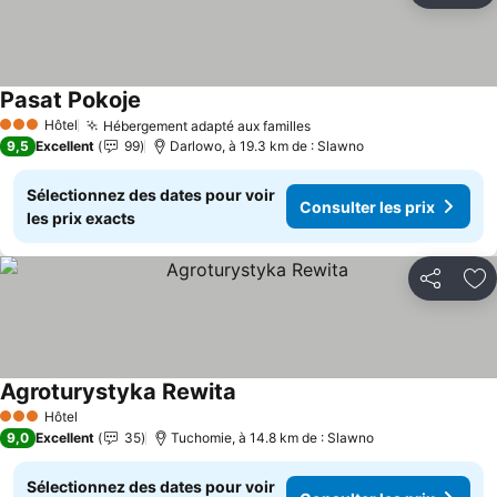
Pasat Pokoje
Hôtel
Hébergement adapté aux familles
3 Étoiles
9,5
Excellent
99
Darlowo, à 19.3 km de : Slawno
Sélectionnez des dates pour voir
Consulter les prix
les prix exacts
Partager
Aj
Agroturystyka Rewita
Hôtel
3 Étoiles
9,0
Excellent
35
Tuchomie, à 14.8 km de : Slawno
Sélectionnez des dates pour voir