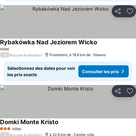
Partager
Aj
Rybakówka Nad Jeziorem Wicko
Hôtel
/
Postomino, à 18.6 km de : Slawno
Aucune évaluation
Sélectionnez des dates pour voir
Consulter les prix
les prix exacts
Partager
Aj
Domki Monte Kristo
Hôtel
3 Étoiles
/
à 22.9 km de : Centre-ville
Aucune évaluation