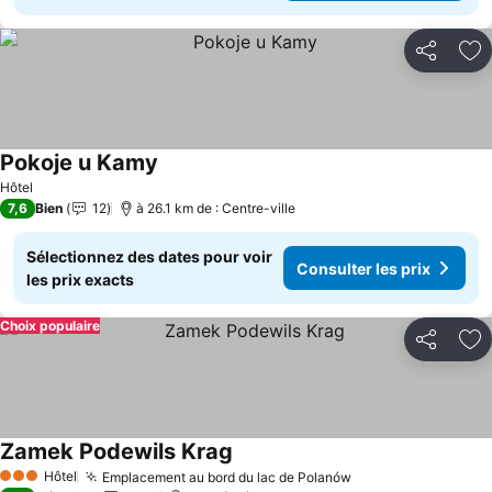
Partager
Aj
Pokoje u Kamy
Hôtel
7,6
Bien
12
à 26.1 km de : Centre-ville
Sélectionnez des dates pour voir
Consulter les prix
les prix exacts
Choix populaire
Partager
Aj
Zamek Podewils Krag
Hôtel
Emplacement au bord du lac de Polanów
3 Étoiles