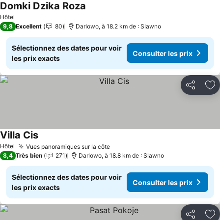
Domki Dzika Roza
Hôtel
9,8
Excellent
80
Darlowo, à 18.2 km de : Slawno
Sélectionnez des dates pour voir
Consulter les prix
les prix exacts
Partager
Aj
Villa Cis
Hôtel
Vues panoramiques sur la côte
8,4
Très bien
271
Darlowo, à 18.8 km de : Slawno
Sélectionnez des dates pour voir
Consulter les prix
les prix exacts
Partager
Aj