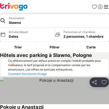
Favoris
Se con
Me
Destination
Slawno
Arrivée/départ
Personnes et chambres
Dates
2 personnes, 1 chambre
Trier
Filtrer
Carte
Hôtels avec parking à Slawno, Pologne
Ce référencement par défaut prend en compte l’intérêt probable pour
l’utilisateur, le tarif proposé et la compensation versée par les
annonceurs. Les offres ne sont pas exhaustives.
Comment fonctionne trivago
Partager
Aj
Pokoje u Anastazji