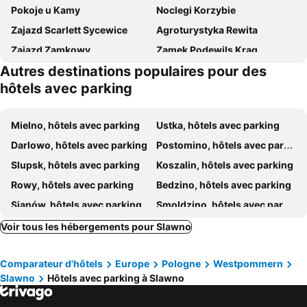
Pokoje u Kamy
Noclegi Korzybie
Zajazd Scarlett Sycewice
Agroturystyka Rewita
Zajazd Zamkowy
Zamek Podewils Krag
Autres destinations populaires pour des
Ola
Domki Dzika Roza
hôtels avec parking
Gościniec Zamkowy
Rybakówka Nad Jeziorem Wicko
Villa Cis
Na Poczatku - Apartamenty i Pokoje
Mielno, hôtels avec parking
Ustka, hôtels avec parking
Nad morzem i jeziorem Dworek Kopań
Rezydencja Legrams
Darlowo, hôtels avec parking
Postomino, hôtels avec parking
Perla Baltyku - Jaroslawiec
Pasat Pokoje
Slupsk, hôtels avec parking
Koszalin, hôtels avec parking
Rowy, hôtels avec parking
Bedzino, hôtels avec parking
Sianów, hôtels avec parking
Smoldzino, hôtels avec parking
Polanów, hôtels avec parking
Miastko, hôtels avec parking
Voir tous les hébergements pour Slawno
Swieszyno, hôtels avec parking
Biesiekierz, hôtels avec parking
Comparateur d'hôtels
Europe
Pologne
Westpommern
Bobolice, hôtels avec parking
Kolczyglowy, hôtels avec parking
Slawno
Hôtels avec parking à Slawno
Manowo, hôtels avec parking
Malechowo, hôtels avec parking
Dębnica Kaszubska, hôtels avec parking
Borzytuchom, hôtels avec parking