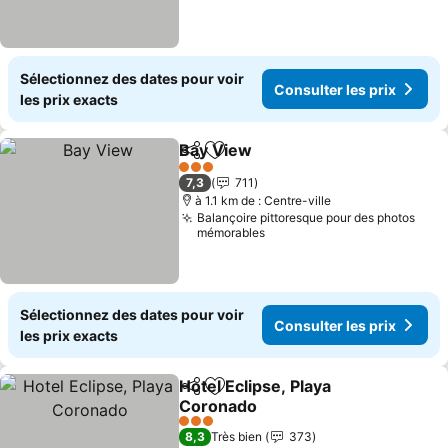
Sélectionnez des dates pour voir
Consulter les prix
les prix exacts
Bay View
Partager
Ajouter à mes favoris
3 Étoiles
7,3
711
à 1.1 km de : Centre-ville
Balançoire pittoresque pour des photos
mémorables
Sélectionnez des dates pour voir
Consulter les prix
les prix exacts
Hotel Eclipse, Playa
Partager
Ajouter à mes favoris
Coronado
3 Étoiles
8,3
Très bien
373