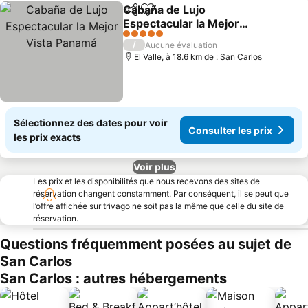
Cabaña de Lujo
Partager
Ajouter à mes favoris
Espectacular la Mejor
Vista Panamá
5 Étoiles
/
Aucune évaluation
El Valle, à 18.6 km de : San Carlos
Sélectionnez des dates pour voir
Consulter les prix
les prix exacts
Voir plus
Les prix et les disponibilités que nous recevons des sites de
réservation changent constamment. Par conséquent, il se peut que
l’offre affichée sur trivago ne soit pas la même que celle du site de
réservation.
Questions fréquemment posées au sujet de
San Carlos
San Carlos : autres hébergements