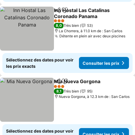
Inn Hostal Las Catalinas
Partager
Ajouter à mes favoris
Coronado Panama
3 Étoiles
8,0
Très bien
53
La Chorrera, à 11.0 km de : San Carlos
Détente en plein air avec deux piscines
Sélectionnez des dates pour voir
Consulter les prix
les prix exacts
Mia Nueva Gorgona
Partager
Ajouter à mes favoris
3 Étoiles
8,1
Très bien
95
Nueva Gorgona, à 12.3 km de : San Carlos
Sélectionnez des dates pour voir
Consulter les prix