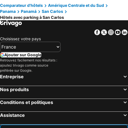
Comparateur d'hôtels
Amérique Centrale et du Sud
El Coco, hôtels avec parking
Las Uvas, hôtels avec parking
Panama
Panamá
San Carlos
Bejuco, hôtels avec parking
Cabuya, hôtels avec parking
Hôtels avec parking à San Carlos
Veracruz, hôtels avec parking
San José, hôtels avec parking
Santa Clara, hôtels avec parking
Facebook
Twitter
Insta
Yo
Choisissez votre pays
Ajouter sur Google
Retrouvez facilement nos résultats :
ajoutez trivago comme source
préférée sur Google.
Entreprise
Nos produits
Conditions et politiques
Assistance