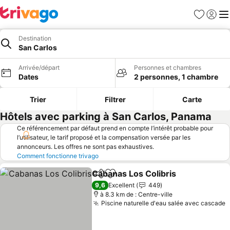
Favoris
Se con
Me
Destination
San Carlos
Arrivée/départ
Personnes et chambres
Dates
2 personnes, 1 chambre
Trier
Filtrer
Carte
Hôtels avec parking à San Carlos, Panama
Ce référencement par défaut prend en compte l’intérêt probable pour
l’utilisateur, le tarif proposé et la compensation versée par les
annonceurs. Les offres ne sont pas exhaustives.
Comment fonctionne trivago
Cabanas Los Colibris
Partager
Ajouter à mes favoris
9,6
Excellent
449
à 8.3 km de : Centre-ville
Piscine naturelle d'eau salée avec cascade