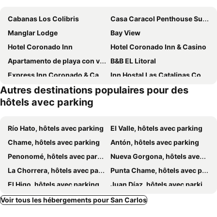
Cabanas Los Colibris
Casa Caracol Penthouse Suite
Manglar Lodge
Bay View
Hotel Coronado Inn
Hotel Coronado Inn & Casino
Apartamento de playa con vista al mar en coronado
B&B EL Litoral
Express Inn Coronado & Camping
Inn Hostal Las Catalinas Coronado Panama
Autres destinations populaires pour des
Mia Nueva Gorgona
Hotel Casa Mezcal
hôtels avec parking
Hawk's Nest Bed & Breakfast
Limited Time Deal
Studio Unit in Beautiful Resort
Punta Chame Club and Resort
Río Hato, hôtels avec parking
El Valle, hôtels avec parking
Panama Exclusive Couples Club
Chame, hôtels avec parking
Antón, hôtels avec parking
Penonomé, hôtels avec parking
Nueva Gorgona, hôtels avec parking
La Chorrera, hôtels avec parking
Punta Chame, hôtels avec parking
El Higo, hôtels avec parking
Juan Díaz, hôtels avec parking
Chicá, hôtels avec parking
Río Grande, hôtels avec parking
Voir tous les hébergements pour San Carlos
El Chirú, hôtels avec parking
Capira, hôtels avec parking