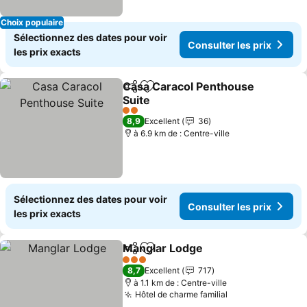
Choix populaire
Sélectionnez des dates pour voir
Consulter les prix
les prix exacts
Casa Caracol Penthouse
Partager
Ajouter à mes favoris
Suite
2 Étoiles
8,9
Excellent
36
à 6.9 km de : Centre-ville
Sélectionnez des dates pour voir
Consulter les prix
les prix exacts
Manglar Lodge
Partager
Ajouter à mes favoris
3 Étoiles
8,7
Excellent
717
à 1.1 km de : Centre-ville
Hôtel de charme familial