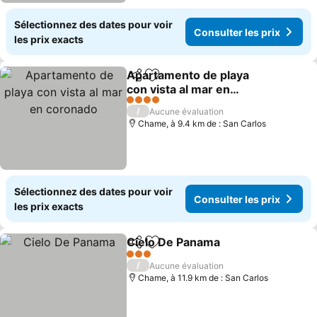
Sélectionnez des dates pour voir
Consulter les prix
les prix exacts
Apartamento de playa
Partager
Ajouter à mes favoris
con vista al mar en
coronado
4 Étoiles
/
Aucune évaluation
Chame, à 9.4 km de : San Carlos
Sélectionnez des dates pour voir
Consulter les prix
les prix exacts
Cielo De Panama
Partager
Ajouter à mes favoris
3 Étoiles
/
Aucune évaluation
Chame, à 11.9 km de : San Carlos