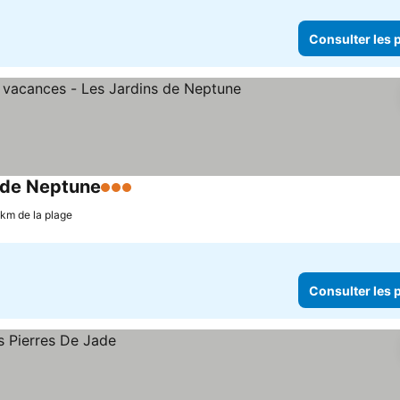
Consulter les p
 de Neptune
3 Étoiles
Consulter les prix
 km de la plage
Consulter les p