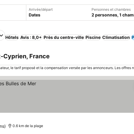
Arrivée/départ
Personnes et chambres
Dates
2 personnes, 1 cham
Hôtels
Avis : 8,0+
Près du centre-ville
Piscine
Climatisation
P
t-Cyprien, France
sateur, le tarif proposé et la compensation versée par les annonceurs. Les offres 
ns)
0.6 km de la plage