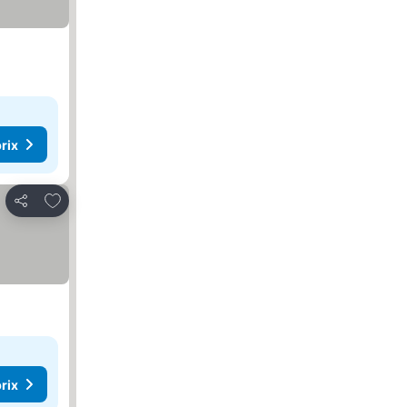
rix
Ajouter à mes favoris
Partager
rix