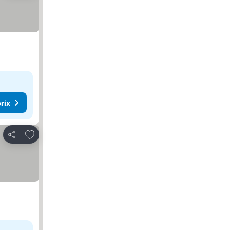
rix
Ajouter à mes favoris
Partager