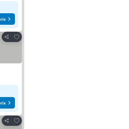
rix
Ajouter à mes favoris
Partager
rix
Ajouter à mes favoris
Partager