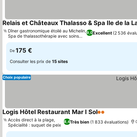
Relais et Châteaux Thalasso & Spa Ile de la 
Dîner gastronomique étoilé au Michelin,
Excellent
(2 536 éval
9,0
Spa de thalassothérapie avec soins
Consulter les prix
marins
175 €
De
Consulter les prix de
15 sites
Choix populaire
Logis Hôtel Restaurant Mar I Sol
2 Étoiles
Consulter les
Accès direct à la plage,
Très bien
(1 833 évaluations)
8,4
Spécialité : suquet de peix
Consulter les prix