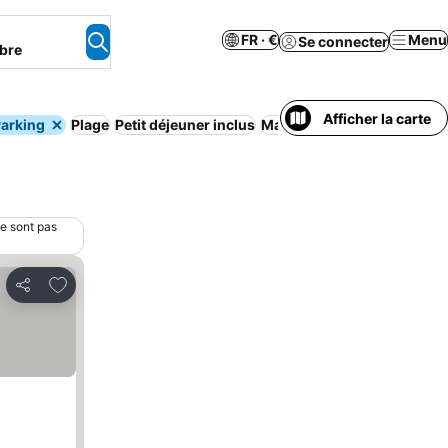
FR · €
Menu
Se connecter
bre
Afficher la carte
arking
Plage
Petit déjeuner inclus
Maison/appartement entier
ne sont pas
Ajouter à mes favoris
Partager