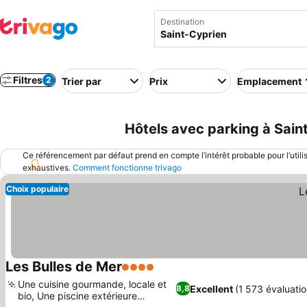
Destination
Filtres
2
Trier par
Prix
Emplacement
Hôtels avec parking à Sain
Ce référencement par défaut prend en compte l’intérêt probable pour l’utili
exhaustives.
Comment fonctionne trivago
Choix populaire
Les Bulles de Mer
4 Étoiles
Consulter les prix
Une cuisine gourmande, locale et
Excellent
(1 573 évaluatio
8,8
bio, Une piscine extérieure
Consulter les prix