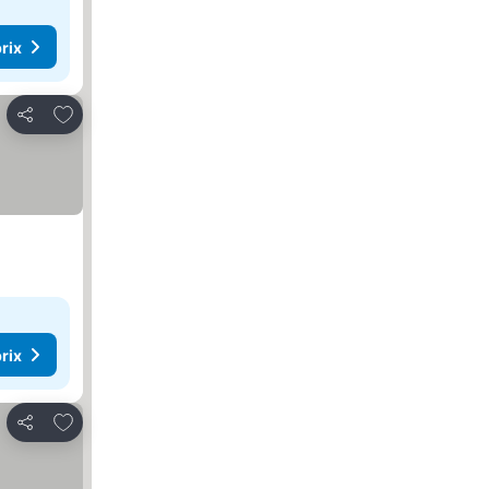
rix
Ajouter à mes favoris
Partager
rix
Ajouter à mes favoris
Partager