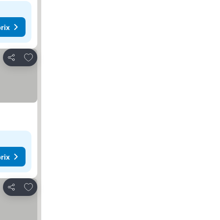
rix
Ajouter à mes favoris
Partager
rix
Ajouter à mes favoris
Partager