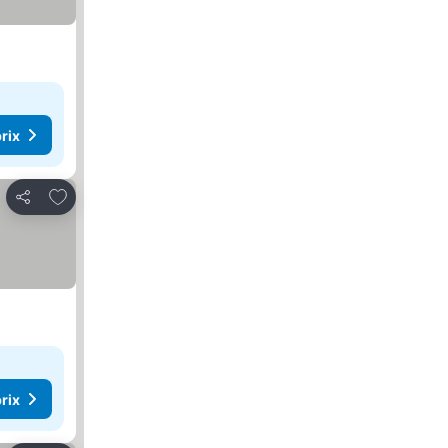
rix
Ajouter à mes favoris
Partager
rix