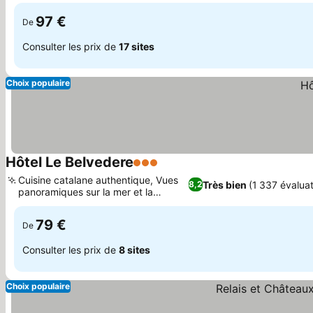
chauffée
97 €
De
Consulter les prix de
17 sites
Choix populaire
Hôtel Le Belvedere
3 Étoiles
Consulter les prix
Cuisine catalane authentique, Vues
Très bien
(1 337 évaluat
8,2
panoramiques sur la mer et la
Consulter les prix
montagne
79 €
De
Consulter les prix de
8 sites
Choix populaire