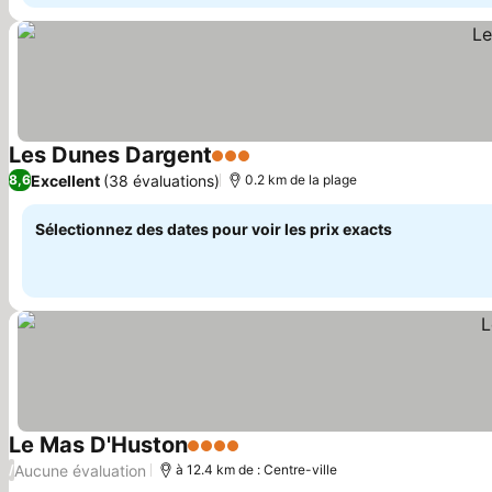
Les Dunes Dargent
3 Étoiles
Consulter les prix
Excellent
(38 évaluations)
8,6
0.2 km de la plage
Sélectionnez des dates pour voir les prix exacts
Le Mas D'Huston
4 Étoiles
Consulter les prix
Aucune évaluation
/
à 12.4 km de : Centre-ville