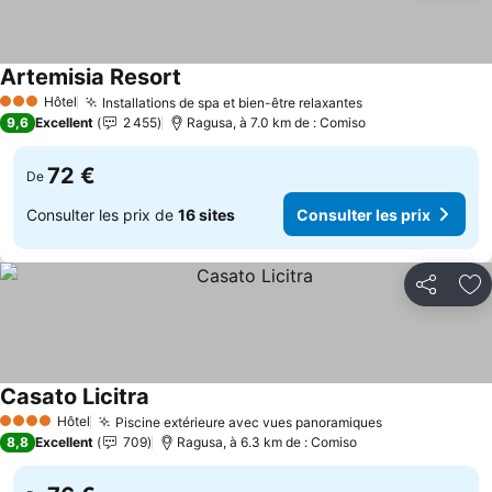
Artemisia Resort
Consulter les prix
Hôtel
Installations de spa et bien-être relaxantes
Consulter les pr
3 Étoiles
9,6
Excellent
2 455
Ragusa, à 7.0 km de : Comiso
72 €
De
Consulter les prix de
16 sites
Consulter les prix
Partager
Aj
Casato Licitra
Consulter les prix
Hôtel
Piscine extérieure avec vues panoramiques
Consulter les
4 Étoiles
8,8
Excellent
709
Ragusa, à 6.3 km de : Comiso