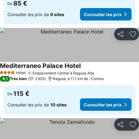
85 €
De
Consulter les prix de
9 sites
Consulter les prix
Partager
Aj
Mediterraneo Palace Hotel
Consulter les prix
Hôtel
Emplacement central à Ragusa Alta
Consulter les prix
4 Étoiles
8,1
Très bien
2 925
Ragusa, à 11.1 km de : Comiso
115 €
De
Consulter les prix de
10 sites
Consulter les prix
Partager
Aj