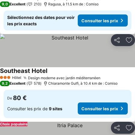
3 Étoiles
9,0
Excellent
210
Ragusa, à 11.5 km de : Comiso
Sélectionnez des dates pour voir
Consulter les prix
les prix exacts
Partager
Aj
Southeast Hotel
Consulter les prix
Hôtel
Design moderne avec jardin méditerranéen
Consulter les p
3 Étoiles
9,2
Excellent
578
Chiaramonte Gulfi, à 10.4 km de : Comiso
80 €
De
Consulter les prix de
9 sites
Consulter les prix
Choix populaire
Partager
Aj