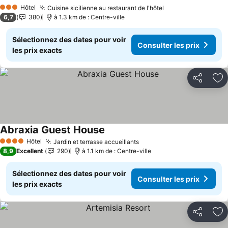
Consulter les prix
Hôtel
Cuisine sicilienne au restaurant de l'hôtel
Consulter les pri
3 Étoiles
6,7
380
à 1.3 km de : Centre-ville
Sélectionnez des dates pour voir
Consulter les prix
les prix exacts
Partager
Aj
Abraxia Guest House
Consulter les prix
Hôtel
Jardin et terrasse accueillants
Consulter les prix
4 Étoiles
8,9
Excellent
290
à 1.1 km de : Centre-ville
Sélectionnez des dates pour voir
Consulter les prix
les prix exacts
Partager
Aj