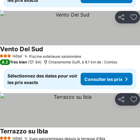
les prix exacts
Partager
Aj
Vento Del Sud
Consulter les prix
Hôtel
Piscine extérieure saisonnière
Consulter les prix
3 Étoiles
8,2
Très bien
84
Chiaramonte Gulfi, à 8.1 km de : Comiso
Sélectionnez des dates pour voir
Consulter les prix
les prix exacts
Partager
Aj
Terrazzo su Ibla
Consulter les prix
Hôtel
Vues panoramiques depuis la terrasse d'Ibla
Consulter les p