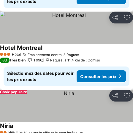
les prix exacts
Partager
Aj
Hotel Montreal
Consulter les prix
Hôtel
Emplacement central à Raguse
Consulter les prix
3 Étoiles
8,1
Très bien
1 996
Ragusa, à 11.4 km de : Comiso
Sélectionnez des dates pour voir
Consulter les prix
les prix exacts
Choix populaire
Partager
Aj
Niria
Consulter les prix
Hôtel
Vues sur la ville et la cour intérieure