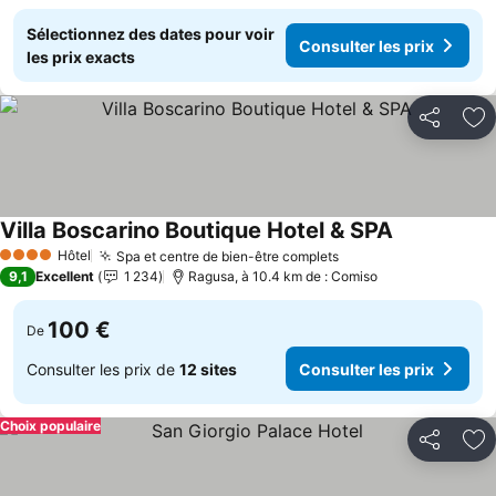
Sélectionnez des dates pour voir
Consulter les prix
les prix exacts
Partager
Aj
Villa Boscarino Boutique Hotel & SPA
Consulter le
Hôtel
Spa et centre de bien-être complets
Consulter les prix
4 Étoiles
9,1
Excellent
1 234
Ragusa, à 10.4 km de : Comiso
100 €
De
Consulter les prix de
12 sites
Consulter les prix
Choix populaire
Partager
Aj