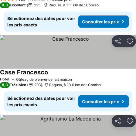
Consulter les prix
4 Étoiles
9,3
Excellent
225
Ragusa, à 11.1 km de : Comiso
Sélectionnez des dates pour voir
Consulter les prix
les prix exacts
Partager
Aj
Case Francesco
Consulter les prix
Hôtel
Gâteau de bienvenue fait maison
Consulter les prix
8,3
Très bien
293
Ragusa, à 10.6 km de : Comiso
Sélectionnez des dates pour voir
Consulter les prix
les prix exacts
Partager
Aj