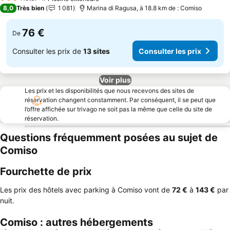
Consulter les prix
3 Étoiles
8,0
Très bien
1 081
Marina di Ragusa, à 18.8 km de : Comiso
76 €
De
Consulter les prix de
13 sites
Consulter les prix
Voir plus
Les prix et les disponibilités que nous recevons des sites de
réservation changent constamment. Par conséquent, il se peut que
l’offre affichée sur trivago ne soit pas la même que celle du site de
réservation.
Questions fréquemment posées au sujet de
Comiso
Fourchette de prix
Les prix des hôtels avec parking à Comiso vont de
‎72 €
à
‎143 €
par
nuit.
Comiso : autres hébergements