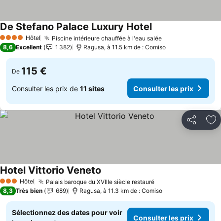
De Stefano Palace Luxury Hotel
Consulter les prix
Hôtel
Piscine intérieure chauffée à l'eau salée
Consulter les pr
4 Étoiles
8,6
Excellent
1 382
Ragusa, à 11.5 km de : Comiso
115 €
De
Consulter les prix de
11 sites
Consulter les prix
Partager
Aj
Hotel Vittorio Veneto
Consulter les prix
Hôtel
Palais baroque du XVIIIe siècle restauré
Consulter les prix
3 Étoiles
8,3
Très bien
689
Ragusa, à 11.3 km de : Comiso
Sélectionnez des dates pour voir
Consulter les prix