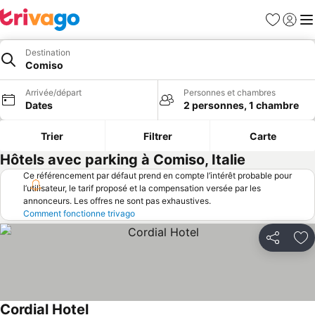
Favoris
Se con
Me
Destination
Comiso
Arrivée/départ
Personnes et chambres
Dates
2 personnes, 1 chambre
Trier
Filtrer
Carte
Hôtels avec parking à Comiso, Italie
Ce référencement par défaut prend en compte l’intérêt probable pour
l’utilisateur, le tarif proposé et la compensation versée par les
annonceurs. Les offres ne sont pas exhaustives.
Comment fonctionne trivago
Partager
Aj
Cordial Hotel