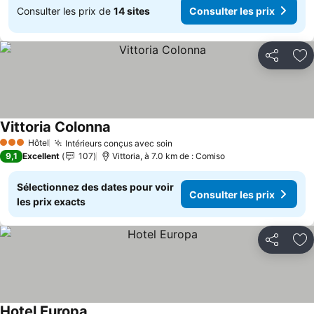
Consulter les prix de
14 sites
Consulter les prix
Partager
Aj
Vittoria Colonna
Consulter les prix
Hôtel
Intérieurs conçus avec soin
Consulter les prix
3 Étoiles
9,1
Excellent
107
Vittoria, à 7.0 km de : Comiso
Sélectionnez des dates pour voir
Consulter les prix
les prix exacts
Partager
Aj
Hotel Europa