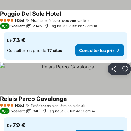
Poggio Del Sole Hotel
Consulter les prix
Hôtel
Piscine extérieure avec vue sur Iblea
Consulter les prix
4 Étoiles
8,5
Excellent
2 146
Ragusa, à 9.8 km de : Comiso
73 €
De
Consulter les prix de
17 sites
Consulter les prix
Partager
Aj
Relais Parco Cavalonga
Consulter les prix
Hôtel
Expériences bien-être en plein air
Consulter les prix
4 Étoiles
8,8
Excellent
840
Ragusa, à 6.6 km de : Comiso
79 €
De