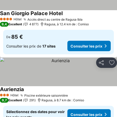
San Giorgio Palace Hotel
Consulter les prix
Hôtel
Accès direct au centre de Ragusa Ibla
Consulter les prix
4 Étoiles
9,4
Excellent
4 877
Ragusa, à 12.4 km de : Comiso
85 €
De
Consulter les prix de
17 sites
Consulter les prix
Partager
Aj
Aurienzia
Consulter les prix
Hôtel
Piscine extérieure saisonnière
Consulter les prix
3 Étoiles
9,7
Excellent
291
Ragusa, à 8.7 km de : Comiso
Sélectionnez des dates pour voir
Consulter les prix