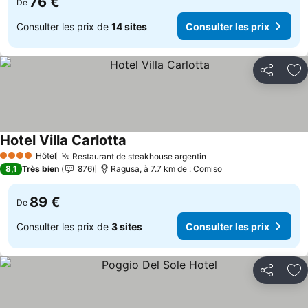
76 €
De
Consulter les prix de
14 sites
Consulter les prix
Partager
Aj
Hotel Villa Carlotta
Consulter les prix
Hôtel
Restaurant de steakhouse argentin
Consulter les prix
4 Étoiles
8,1
Très bien
876
Ragusa, à 7.7 km de : Comiso
89 €
De
Consulter les prix de
3 sites
Consulter les prix
Partager
Aj