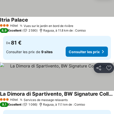
Itria Palace
Consulter les prix
Hôtel
Vues sur le jardin en bord de rivière
Consulter les prix
3 Étoiles
8,9
Excellent
2 590
Ragusa, à 11.8 km de : Comiso
81 €
De
Consulter les prix de
9 sites
Consulter les prix
Partager
Aj
La Dimora di Spartivento, BW Signature Collection
Consulter les prix
Hôtel
Services de massage relaxants
Consulter les prix
3 Étoiles
9,1
Excellent
1 066
Ragusa, à 11.1 km de : Comiso