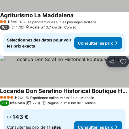
Agriturismo La Maddalena
Consulter les prix
Hôtel
Vues panoramiques sur les paysages siciliens
Consulter les p
2 Étoiles
6,5
170
Acate, à 10.7 km de : Comiso
Sélectionnez des dates pour voir
Consulter les prix
les prix exacts
Partager
Aj
Locanda Don Serafino Historical Boutique Hotel
Consulter les prix
Hôtel
Expérience culinaire étoilée au Michelin
Consulter les pr
4 Étoiles
8,1
Très bien
720
Ragusa, à 12.0 km de : Comiso
143 €
De
Consulter les prix de
11 sites
Consulter les prix