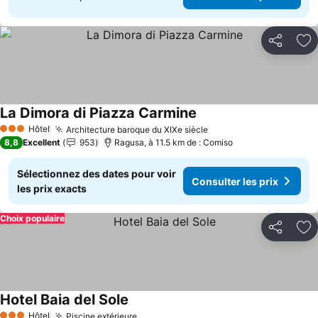
Partager
Aj
La Dimora di Piazza Carmine
Consulter les prix
Hôtel
Architecture baroque du XIXe siècle
Consulter les prix
3 Étoiles
8,8
Excellent
953
Ragusa, à 11.5 km de : Comiso
Sélectionnez des dates pour voir
Consulter les prix
les prix exacts
Choix populaire
Partager
Aj
Hotel Baia del Sole
Consulter les prix
Hôtel
Piscine extérieure