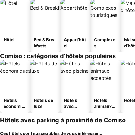
Hôtel
Bed & Brea
Appart’hôt
Complexe
Mais
kfasts
el
s
d’hô
touristique
Comiso : catégories d’hôtels populaires
s
Hôtels
Hôtels de
Hôtels
Hôtels
Hôtel
économiq
luxe
avec
animaux
ues
piscine
acceptés
Hôtels avec parking à proximité de Comiso
Ces hôtels sont susceptibles de vous intéresser...