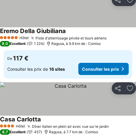
Partager
Aj
Eremo Della Giubiliana
Consulter les prix
Hôtel
Piste d'atterrissage privée et tours aériens
Consulter les
5 Étoiles
9,0
Excellent
1 224
Ragusa, à 9.9 km de : Comiso
117 €
De
Consulter les prix de
16 sites
Consulter les prix
Partager
Aj
Casa Carlotta
Consulter les prix
Hôtel
Dîner italien en plein air avec vue sur le jardin
Consulter le
4 Étoiles
8,7
Excellent
457
Ragusa, à 7.7 km de : Comiso