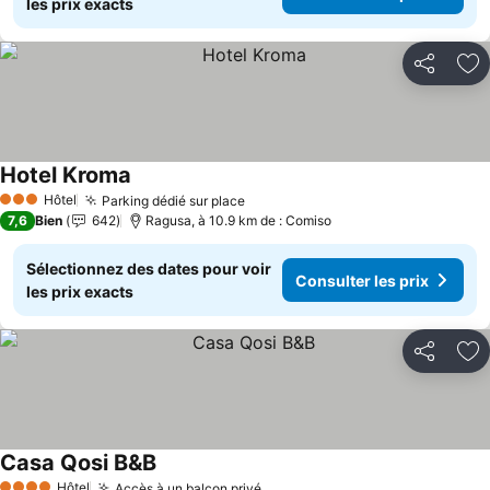
les prix exacts
Partager
Aj
Hotel Kroma
Consulter les prix
Hôtel
Parking dédié sur place
Consulter les prix
3 Étoiles
7,6
Bien
642
Ragusa, à 10.9 km de : Comiso
Sélectionnez des dates pour voir
Consulter les prix
les prix exacts
Partager
Aj
Casa Qosi B&B
Consulter les prix
Hôtel
Accès à un balcon privé