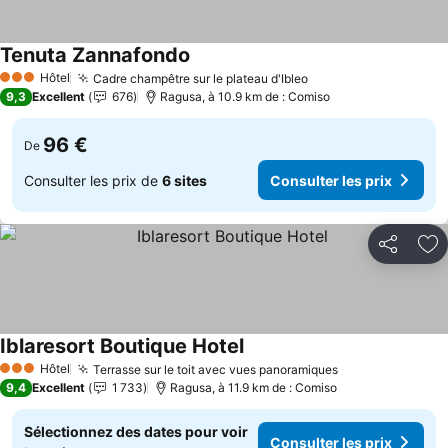
Tenuta Zannafondo
Consulter les prix
Hôtel
Cadre champêtre sur le plateau d'Ibleo
Consulter les prix
3 Étoiles
9,3
Excellent
676
Ragusa, à 10.9 km de : Comiso
96 €
De
Consulter les prix de
6 sites
Consulter les prix
Partager
Aj
Iblaresort Boutique Hotel
Consulter les prix
Hôtel
Terrasse sur le toit avec vues panoramiques
Consulter les p
3 Étoiles
9,4
Excellent
1 733
Ragusa, à 11.9 km de : Comiso
Sélectionnez des dates pour voir
Consulter les prix