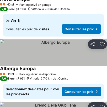
Consulter les prix
Hôtel
Parking privé en garage
Consulter les prix
2 Étoiles
7,8
Bien
113
Vittoria, à 7.0 km de : Comiso
75 €
De
Consulter les prix de
7 sites
Consulter les prix
Partager
Aj
Albergo Europa
Consulter les prix
Hôtel
Parking sécurisé disponible
Consulter les prix
2 Étoiles
7,6
Bien
96
Vittoria, à 7.0 km de : Comiso
Sélectionnez des dates pour voir
Consulter les prix
les prix exacts