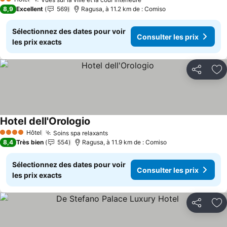
Consulter les prix
2 Étoiles
8,9
Excellent
569
Ragusa, à 11.2 km de : Comiso
Sélectionnez des dates pour voir
Consulter les prix
les prix exacts
Partager
Aj
Hotel dell'Orologio
Consulter les prix
Hôtel
Soins spa relaxants
Consulter les prix
4 Étoiles
8,4
Très bien
554
Ragusa, à 11.9 km de : Comiso
Sélectionnez des dates pour voir
Consulter les prix
les prix exacts
Partager
Aj