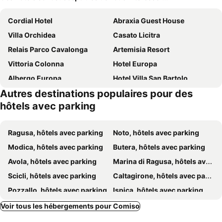
Cordial Hotel
Abraxia Guest House
Villa Orchidea
Casato Licitra
Relais Parco Cavalonga
Artemisia Resort
Vittoria Colonna
Hotel Europa
Albergo Europa
Hotel Villa San Bartolo
Autres destinations populaires pour des
Le Cinque Vie
Hotel Villa Carlotta
hôtels avec parking
Casa Carlotta
Tenuta Cammarana
Vento Del Sud
Aurienzia
Ragusa, hôtels avec parking
Noto, hôtels avec parking
Poggio Del Sole Hotel
Eremo Della Giubiliana
Modica, hôtels avec parking
Butera, hôtels avec parking
Agriturismo Al Casale
Villa Boscarino Boutique Hotel & SPA
Avola, hôtels avec parking
Marina di Ragusa, hôtels avec parking
Southeast Hotel
Case Francesco
Scicli, hôtels avec parking
Caltagirone, hôtels avec parking
Oasi Iblea B&b
Agriturismo La Maddalena
Pozzallo, hôtels avec parking
Ispica, hôtels avec parking
Tenuta Zannafondo
Hotel Kroma
Gela, hôtels avec parking
Vittoria, hôtels avec parking
Voir tous les hébergements pour Comiso
La Dimora di Spartivento, BW Signature Collection
Mediterraneo Palace Hotel
Scoglitti, hôtels avec parking
Santa Croce Camerina, hôtels avec parking
Casa Qosi B&B
Niria