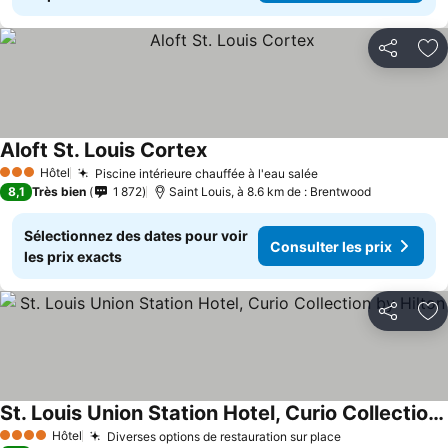
Partager
Aj
Aloft St. Louis Cortex
Consulter les prix
Hôtel
Piscine intérieure chauffée à l'eau salée
Consulter les pri
3 Étoiles
8,1
Très bien
1 872
Saint Louis, à 8.6 km de : Brentwood
Sélectionnez des dates pour voir
Consulter les prix
les prix exacts
Partager
Aj
St. Louis Union Station Hotel, Curio Collection by Hilton
Consulter les prix
Hôtel
Diverses options de restauration sur place
Consulter les 
4 Étoiles