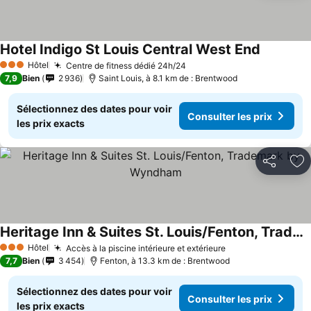
Hotel Indigo St Louis Central West End
Consulter 
Hôtel
Centre de fitness dédié 24h/24
Consulter les prix
3 Étoiles
7,9
Bien
2 936
Saint Louis, à 8.1 km de : Brentwood
Sélectionnez des dates pour voir
Consulter les prix
les prix exacts
Partager
Aj
Heritage Inn & Suites St. Louis/Fenton, Trademark by Wyndham
Consulter les prix
Hôtel
Accès à la piscine intérieure et extérieure
Consulter les pr
3 Étoiles
7,7
Bien
3 454
Fenton, à 13.3 km de : Brentwood
Sélectionnez des dates pour voir
Consulter les prix
les prix exacts