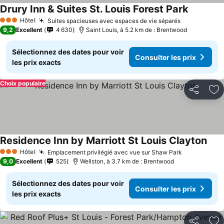
Drury Inn & Suites St. Louis Forest Park
Consulter
Hôtel
Suites spacieuses avec espaces de vie séparés
Consulter l
3 Étoiles
9,2
Excellent
4 630
Saint Louis, à 5.2 km de : Brentwood
Sélectionnez des dates pour voir
Consulter les prix
les prix exacts
Choix populaire
Partager
Aj
Residence Inn by Marriott St Louis Clayton
Cons
Hôtel
Emplacement privilégié avec vue sur Shaw Park
Consulter l
3 Étoiles
9,0
Excellent
525
Wellston, à 3.7 km de : Brentwood
Sélectionnez des dates pour voir
Consulter les prix
les prix exacts