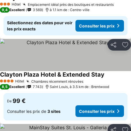
Consulter 
Hôtel
Emplacement idéal près des boutiques et restaurants
Consulte
3 Étoiles
9,4
Excellent
3 569
à 1.1 km de : Centre-ville
Sélectionnez des dates pour voir
Consulter les prix
les prix exacts
Partager
Aj
Clayton Plaza Hotel & Extended Stay
Consulter le
Hôtel
Chambres récemment rénovées
Consulter les prix
4 Étoiles
8,5
Excellent
7 743
Saint Louis, à 3.5 km de : Brentwood
99 €
De
Consulter les prix de
3 sites
Consulter les prix