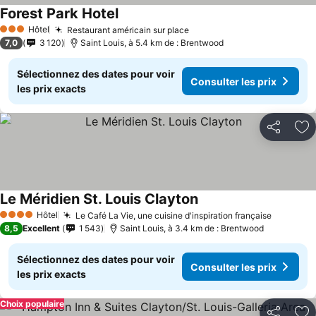
Forest Park Hotel
Consulter les prix
Hôtel
Restaurant américain sur place
Consulter les prix
3 Étoiles
7,0
3 120
Saint Louis, à 5.4 km de : Brentwood
Sélectionnez des dates pour voir
Consulter les prix
les prix exacts
Partager
Aj
Le Méridien St. Louis Clayton
Consulter les prix
Hôtel
Le Café La Vie, une cuisine d'inspiration française
Consulte
4 Étoiles
8,5
Excellent
1 543
Saint Louis, à 3.4 km de : Brentwood
Sélectionnez des dates pour voir
Consulter les prix
les prix exacts
Choix populaire