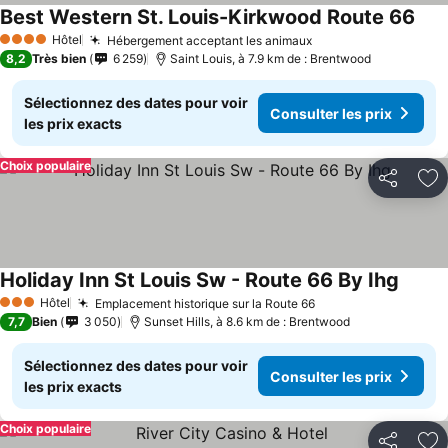
Best Western St. Louis-Kirkwood Route 66
Cons
Hôtel
Hébergement acceptant les animaux
Consulter les prix
4 Étoiles
8,2
Très bien
6 259
Saint Louis, à 7.9 km de : Brentwood
Sélectionnez des dates pour voir
Consulter les prix
les prix exacts
Choix populaire
Partager
Aj
Holiday Inn St Louis Sw - Route 66 By Ihg
Consul
Hôtel
Emplacement historique sur la Route 66
Consulter les prix
3 Étoiles
7,7
Bien
3 050
Sunset Hills, à 8.6 km de : Brentwood
Sélectionnez des dates pour voir
Consulter les prix
les prix exacts
Choix populaire