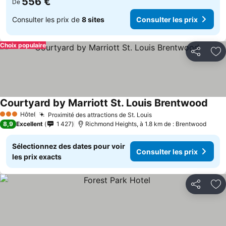
556 €
De
Consulter les prix de
8 sites
Consulter les prix
Choix populaire
Partager
Aj
Courtyard by Marriott St. Louis Brentwood
Consu
Hôtel
Proximité des attractions de St. Louis
Consulter les prix
3 Étoiles
8,9
Excellent
1 427
Richmond Heights, à 1.8 km de : Brentwood
Sélectionnez des dates pour voir
Consulter les prix
les prix exacts
Partager
Aj