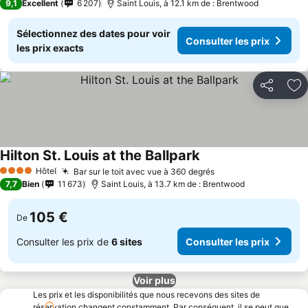
9,1
Excellent
6 207
Saint Louis, à 12.1 km de : Brentwood
Sélectionnez des dates pour voir
Consulter les prix
les prix exacts
Partager
Aj
Hilton St. Louis at the Ballpark
Consulter les prix
Hôtel
Bar sur le toit avec vue à 360 degrés
Consulter les prix
4 Étoiles
7,7
Bien
11 673
Saint Louis, à 13.7 km de : Brentwood
105 €
De
Consulter les prix de
6 sites
Consulter les prix
Voir plus
Les prix et les disponibilités que nous recevons des sites de
réservation changent constamment. Par conséquent, il se peut que