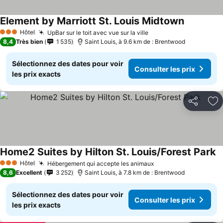
Element by Marriott St. Louis Midtown
Consulter 
Hôtel
UpBar sur le toit avec vue sur la ville
Consulter les prix
3 Étoiles
8,4
Très bien
1 535
Saint Louis, à 9.6 km de : Brentwood
Sélectionnez des dates pour voir
Consulter les prix
les prix exacts
Partager
Aj
Home2 Suites by Hilton St. Louis/Forest Park
Co
Hôtel
Hébergement qui accepte les animaux
Consulter les prix
3 Étoiles
8,6
Excellent
3 252
Saint Louis, à 7.8 km de : Brentwood
Sélectionnez des dates pour voir
Consulter les prix
les prix exacts