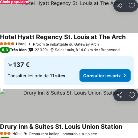
Choix populaire
Partager
Aj
Hotel Hyatt Regency St. Louis at The Arch
Consu
Hôtel
Proximité imbattable du Gateway Arch
Consulter les pri
4 Étoiles
8,3
Très bien
22 329
Saint Louis, à 14.0 km de : Brentwood
137 €
De
Consulter les prix de
11 sites
Consulter les prix
Partager
Aj
Drury Inn & Suites St. Louis Union Station
Consult
Hôtel
Restaurant italien Lombardo's sur place
Consulter les prix
3 Étoiles