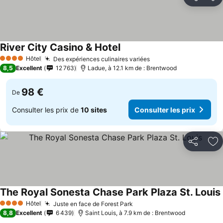
Partager
Aj
River City Casino & Hotel
Consulter les prix
Hôtel
Des expériences culinaires variées
Consulter les prix
4 Étoiles
8,5
Excellent
12 763
Ladue, à 12.1 km de : Brentwood
98 €
De
Consulter les prix de
10 sites
Consulter les prix
Partager
Aj
The Royal Sonesta Chase Park Plaza St. Louis
Hôtel
Juste en face de Forest Park
Consulter les prix
4 Étoiles
8,8
Excellent
6 439
Saint Louis, à 7.9 km de : Brentwood