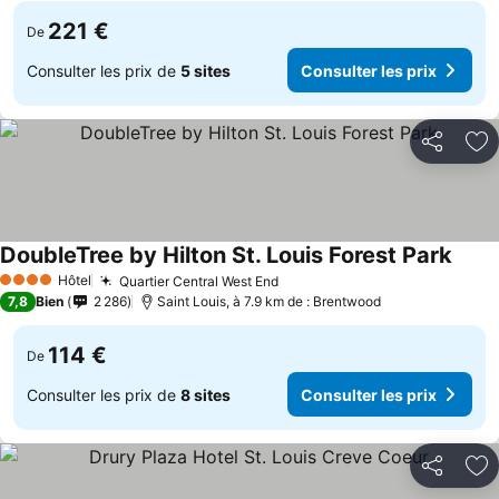
221 €
De
Consulter les prix de
5 sites
Consulter les prix
Partager
Aj
DoubleTree by Hilton St. Louis Forest Park
Consu
Hôtel
Quartier Central West End
Consulter les prix
4 Étoiles
7,8
Bien
2 286
Saint Louis, à 7.9 km de : Brentwood
114 €
De
Consulter les prix de
8 sites
Consulter les prix
Partager
Aj