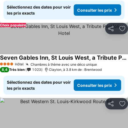
Sélectionnez des dates pour voir
Consulter les prix
les prix exacts
Choix populaire
Partager
Aj
Seven Gables Inn, St Louis West, a Tribute Portfolio Hotel
Consulter les prix
Hôtel
Chambres à thème avec une déco unique
Consulter les 
4 Étoiles
8,4
Très bien
1 023
Clayton, à 3.8 km de : Brentwood
Sélectionnez des dates pour voir
Consulter les prix
les prix exacts
Partager
Aj