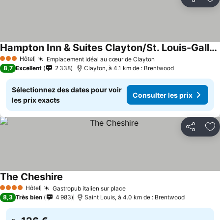
Partager
Aj
Hampton Inn & Suites Clayton/St. Louis-Galleria Area
Consulter les prix
Hôtel
Emplacement idéal au cœur de Clayton
Consulter les prix
3 Étoiles
8,7
Excellent
2 338
Clayton, à 4.1 km de : Brentwood
Sélectionnez des dates pour voir
Consulter les prix
les prix exacts
Partager
Aj
The Cheshire
Consulter les prix
Hôtel
Gastropub italien sur place
Consulter les prix
4 Étoiles
8,3
Très bien
4 983
Saint Louis, à 4.0 km de : Brentwood