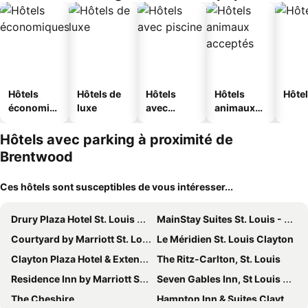
Hôtels
Hôtels de
Hôtels
Hôtels
Hôtel
économiq
luxe
avec
animaux
ues
piscine
acceptés
Hôtels avec parking à proximité de
Brentwood
Ces hôtels sont susceptibles de vous intéresser...
Drury Plaza Hotel St. Louis Brentwood
MainStay Suites St. Louis - Galleria
Courtyard by Marriott St. Louis Brentwood
Le Méridien St. Louis Clayton
Clayton Plaza Hotel & Extended Stay
The Ritz-Carlton, St. Louis
Residence Inn by Marriott St Louis Clayton
Seven Gables Inn, St Louis West, a Tribute Portfolio Hotel
The Cheshire
Hampton Inn & Suites Clayton/St. Louis-Galleria Area