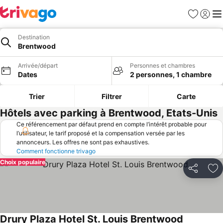
Favoris
Se con
Me
Destination
Brentwood
Arrivée/départ
Personnes et chambres
Dates
2 personnes, 1 chambre
Trier
Filtrer
Carte
Hôtels avec parking à Brentwood, Etats-Unis
Ce référencement par défaut prend en compte l’intérêt probable pour
l’utilisateur, le tarif proposé et la compensation versée par les
annonceurs. Les offres ne sont pas exhaustives.
Comment fonctionne trivago
Choix populaire
Partager
Aj
Drury Plaza Hotel St. Louis Brentwood