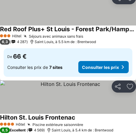
Partager
Aj
Red Roof Plus+ St Louis - Forest Park/Hampton Avenue
Consulter les prix
Hôtel
Séjours avec animaux sans frais
Consulter les prix
3 Étoiles
6,3
4 287
Saint Louis, à 5.5 km de : Brentwood
66 €
De
Consulter les prix de
7 sites
Consulter les prix
Partager
Aj
Hilton St. Louis Frontenac
Consulter les prix
Hôtel
Piscine extérieure saisonnière
Consulter les prix
4 Étoiles
8,5
Excellent
4 569
Saint Louis, à 5.4 km de : Brentwood