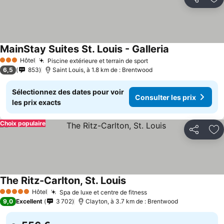
Partager
Aj
MainStay Suites St. Louis - Galleria
Consulter les p
Hôtel
Piscine extérieure et terrain de sport
Consulter les prix
3 Étoiles
6,5
853
Saint Louis, à 1.8 km de : Brentwood
Sélectionnez des dates pour voir
Consulter les prix
les prix exacts
Choix populaire
Partager
Aj
The Ritz-Carlton, St. Louis
Consulter les prix
Hôtel
Spa de luxe et centre de fitness
Consulter les prix
5 Étoiles
9,0
Excellent
3 702
Clayton, à 3.7 km de : Brentwood