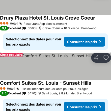
Drury Plaza Hotel St. Louis Creve Coeur
Consulte
Hôtel
Restaurant Applebee's attenant
Consulter les prix
3 Étoiles
9,1
Excellent
3 563
Creve Coeur, à 10.3 km de : Brentwood
Sélectionnez des dates pour voir
Consulter les prix
les prix exacts
Choix populaire
Partager
Aj
Comfort Suites St. Louis - Sunset Hills
Consulter 
Hôtel
Piscine intérieure accueillante pour tous les âges
Consulter le
2 Étoiles
9,5
Excellent
5 170
Saint Louis, à 8.9 km de : Brentwood
Sélectionnez des dates pour voir
Consulter les prix
les prix exacts