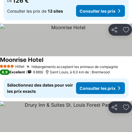
126 €
De
Consulter les prix de
13 sites
Consulter les prix
Partager
Aj
Moonrise Hotel
Consulter les prix
Hôtel
Hébergements acceptant les animaux de compagnie
Consul
4 Étoiles
8,9
Excellent
6 889
Saint Louis, à 6.0 km de : Brentwood
Sélectionnez des dates pour voir
Consulter les prix
les prix exacts
Partager
Aj