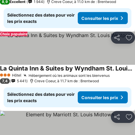
8,9
Excellent
1 944
Creve Coeur, à 11.0 km de : Brentwood
Sélectionnez des dates pour voir
Consulter les prix
les prix exacts
Choix populaire
Partager
Aj
La Quinta Inn & Suites by Wyndham St. Louis Westport
Consulter les prix
Hôtel
Hébergement où les animaux sont les bienvenus
Consulter l
3 Étoiles
7,4
5 441
Creve Coeur, à 11.7 km de : Brentwood
Sélectionnez des dates pour voir
Consulter les prix
les prix exacts
Partager
Aj