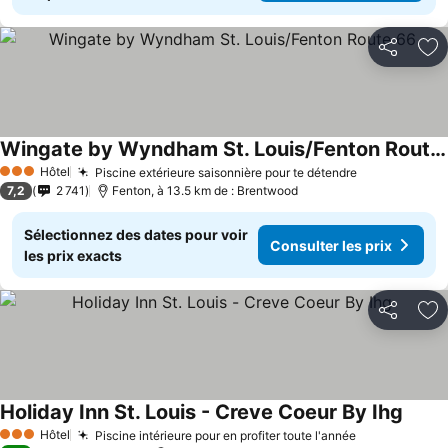
Partager
Aj
Wingate by Wyndham St. Louis/Fenton Route 66
Consulter les prix
Hôtel
Piscine extérieure saisonnière pour te détendre
Consulter le
3 Étoiles
7,2
2 741
Fenton, à 13.5 km de : Brentwood
Sélectionnez des dates pour voir
Consulter les prix
les prix exacts
Partager
Aj
Holiday Inn St. Louis - Creve Coeur By Ihg
Consul
Hôtel
Piscine intérieure pour en profiter toute l'année
Consulter le
3 Étoiles