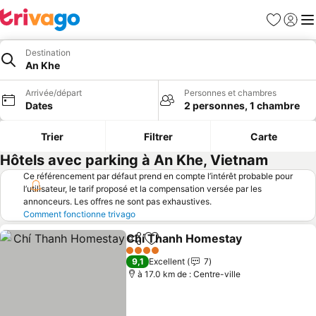
Favoris
Se con
Me
Destination
An Khe
Arrivée/départ
Personnes et chambres
Dates
2 personnes, 1 chambre
Trier
Filtrer
Carte
Hôtels avec parking à An Khe, Vietnam
Ce référencement par défaut prend en compte l’intérêt probable pour
l’utilisateur, le tarif proposé et la compensation versée par les
annonceurs. Les offres ne sont pas exhaustives.
Comment fonctionne trivago
Chí Thanh Homestay
Partager
Ajouter à mes favoris
4 Étoiles
9,1
Excellent
7
à 17.0 km de : Centre-ville