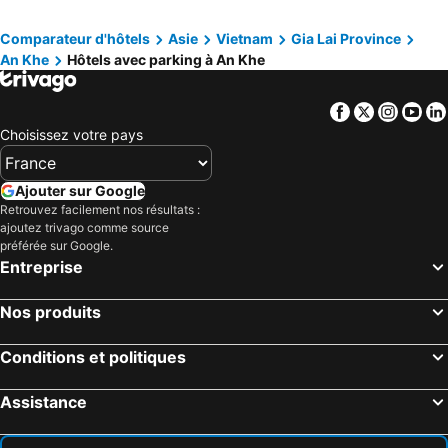
Comparateur d'hôtels
Asie
Vietnam
Gia Lai Province
An Khe
Hôtels avec parking à An Khe
Facebook
Twitter
Insta
Yo
Choisissez votre pays
Ajouter sur Google
Retrouvez facilement nos résultats :
ajoutez trivago comme source
préférée sur Google.
Entreprise
Nos produits
Conditions et politiques
Assistance