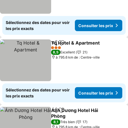
Sélectionnez des dates pour voir
Consulter les prix
les prix exacts
Tq Hotel & Apartment
Partager
Ajouter à mes favoris
3 Étoiles
8,5
Excellent
21
à 795.6 km de : Centre-ville
Sélectionnez des dates pour voir
Consulter les prix
les prix exacts
Ánh Dương Hotel Hải
Partager
Ajouter à mes favoris
Phòng
8,1
Très bien
17
à 795.8 km de : Centre-ville