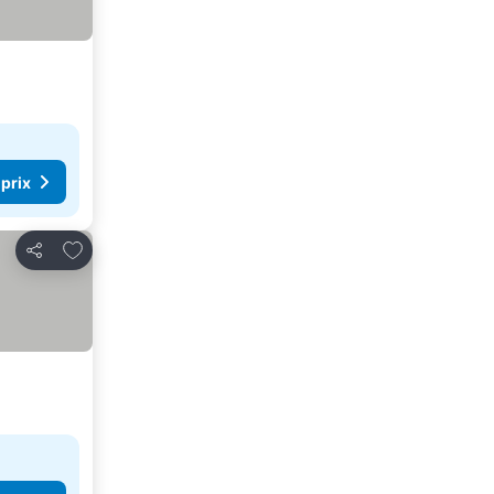
 prix
Ajouter à mes favoris
Partager