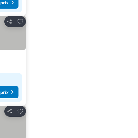
 prix
Ajouter à mes favoris
Partager
 prix
Ajouter à mes favoris
Partager