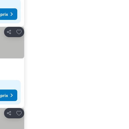
 prix
Ajouter à mes favoris
Partager
 prix
Ajouter à mes favoris
Partager