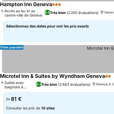
Hampton Inn Geneva
3 Étoiles
Accès au lac et au
Très bien
(2 200 évaluations)
8,0
Geneva
centre-ville de Genève
Sélectionnez des dates pour voir les prix exacts
Choix populaire
Microtel Inn & Suites by Wyndham Geneva
2 Ét
Suites avec
Très bien
(3 683 évaluations)
8,3
Geneva, à 12
baignoire à
remous
81 €
De
Consulter les prix de
10 sites