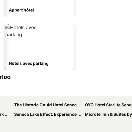
Appart’hôtel
Hôtels avec parking
rloo
The Historic Gould Hotel Seneca Falls, an Ascend Collection Hotel
OYO Hotel Starlite Sene
dham
Seneca Lake Effect: Experience Luxurious Lake Life
Microtel Inn & Suites by Wynd