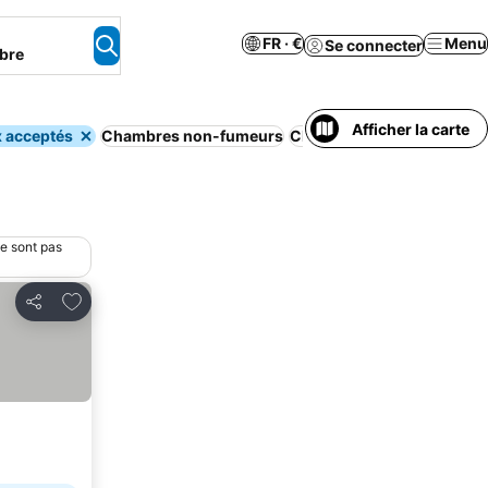
FR · €
Menu
Se connecter
bre
Afficher la carte
 acceptés
Chambres non-fumeurs
Climatisation
Piscine
Peti
ne sont pas
Ajouter à mes favoris
Partager