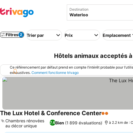
Destination
Filtres
2
Trier par
Prix
Emplacement
Hôtels animaux acceptés à
Ce référencement par défaut prend en compte l’intérêt probable pour l’utili
exhaustives.
Comment fonctionne trivago
The Lux Hotel & Conference Center
2 Étoiles
Chambres rénovées
Bien
(1 899 évaluations)
7,6
à 2.2 km de : C
au décor unique