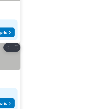
 prix
Ajouter à mes favoris
Partager
 prix