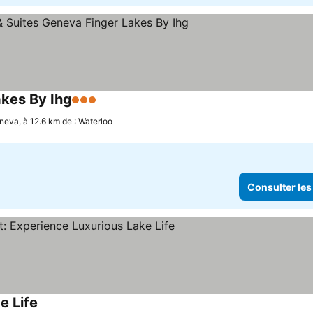
akes By Ihg
3 Étoiles
neva, à 12.6 km de : Waterloo
Consulter les
e Life