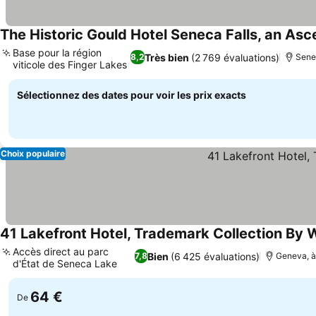
The Historic Gould Hotel Seneca Falls, an Asc
Base pour la région
Très bien
(2 769 évaluations)
8,2
Senec
viticole des Finger Lakes
Sélectionnez des dates pour voir les prix exacts
Choix populaire
41 Lakefront Hotel, Trademark Collection B
Accès direct au parc
Bien
(6 425 évaluations)
7,8
Geneva, à
d'État de Seneca Lake
64 €
De