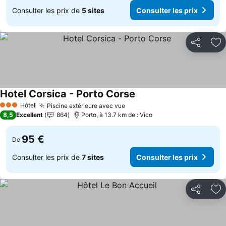
Consulter les prix de
5 sites
Consulter les prix
Partager
Aj
Hotel Corsica - Porto Corse
Consulter les prix
Hôtel
Piscine extérieure avec vue
Consulter les prix
3 Étoiles
8,5
Excellent
864
Porto, à 13.7 km de : Vico
95 €
De
Consulter les prix de
7 sites
Consulter les prix
Partager
Aj