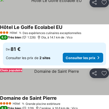
Partager
Aj
Hôtel Le Golfe Ecolabel EU
Consulter les prix
Hôtel
Des expériences culinaires exceptionnelles
Consulter les p
3 Étoiles
8,0
Très bien
1 226
Ota, à 14.1 km de : Vico
81 €
De
Consulter les prix de
2 sites
Consulter les prix
Choix populaire
Partager
Aj
Domaine de Saint Pierre
Consulter les prix
Hôtel
Grande piscine extérieure
Consulter les prix
4 Étoiles
8,2
Très bien
328
Cargèse, à 16.6 km de : Vico