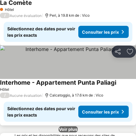
La Comète
Consulter les prix
Hôtel
1 Étoiles
/
Peri, à 19.8 km de : Vico
Aucune évaluation
Sélectionnez des dates pour voir
Consulter les prix
les prix exacts
Partager
Aj
Interhome - Appartement Punta Paliagi
Consulte
Hôtel
/
Calcatoggio, à 17.6 km de : Vico
Aucune évaluation
Sélectionnez des dates pour voir
Consulter les prix
les prix exacts
Voir plus
Les prix et les disponibilités que nous recevons des sites de