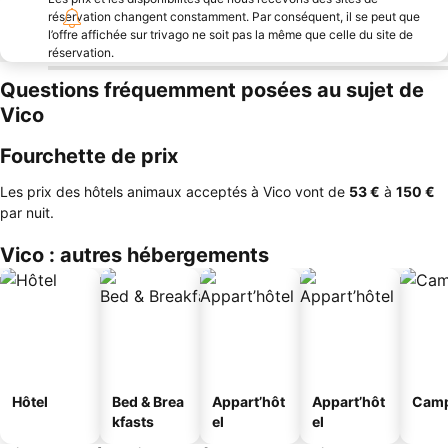
réservation changent constamment. Par conséquent, il se peut que
l’offre affichée sur trivago ne soit pas la même que celle du site de
réservation.
Questions fréquemment posées au sujet de
Vico
Fourchette de prix
Les prix des hôtels animaux acceptés à Vico vont de
‎53 €
à
‎150 €
par nuit.
Vico : autres hébergements
Hôtel
Bed & Brea
Appart’hôt
Appart’hôt
Camp
kfasts
el
el