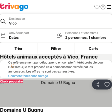
Favoris
Se con
Me
Destination
Vico
Arrivée/départ
Personnes et chambres
Dates
2 personnes, 1 chambre
Trier
Filtrer
Carte
Hôtels animaux acceptés à Vico, France
Ce référencement par défaut prend en compte l’intérêt probable pour
l’utilisateur, le tarif proposé et la compensation versée par les
annonceurs. Les offres ne sont pas exhaustives.
Comment fonctionne trivago
Choix populaire
Partager
Aj
Domaine U Bugnu