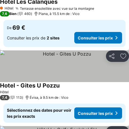
Hotel Les Calanques
Consulter les prix
Hôtel
Terrasse ensoleillée avec vue sur la montagne
Consulter les pr
1 Étoiles
7,6
Bien
460
Piana, à 15.5 km de : Vico
69 €
De
Consulter les prix de
2 sites
Consulter les prix
Partager
Aj
Hotel - Gites U Pozzu
Consulter les prix
Hôtel
7,4
113
Évisa, à 9.5 km de : Vico
Sélectionnez des dates pour voir
Consulter les prix
les prix exacts