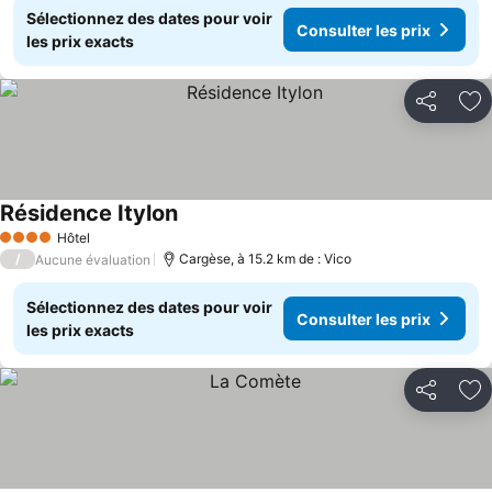
Sélectionnez des dates pour voir
Consulter les prix
les prix exacts
Partager
Aj
Résidence Itylon
Consulter les prix
Hôtel
4 Étoiles
/
Cargèse, à 15.2 km de : Vico
Aucune évaluation
Sélectionnez des dates pour voir
Consulter les prix
les prix exacts
Partager
Aj