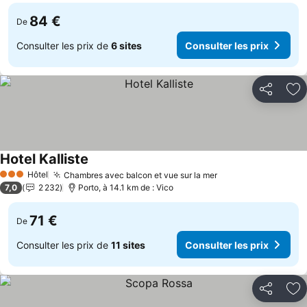
84 €
De
Consulter les prix de
6 sites
Consulter les prix
Partager
Aj
Hotel Kalliste
Consulter les prix
Hôtel
Chambres avec balcon et vue sur la mer
Consulter les pri
3 Étoiles
7,0
2 232
Porto, à 14.1 km de : Vico
71 €
De
Consulter les prix de
11 sites
Consulter les prix
Partager
Aj