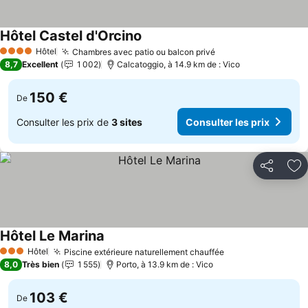
Hôtel Castel d'Orcino
Consulter les prix
Hôtel
Chambres avec patio ou balcon privé
Consulter les prix
4 Étoiles
8,7
Excellent
1 002
Calcatoggio, à 14.9 km de : Vico
150 €
De
Consulter les prix de
3 sites
Consulter les prix
Partager
Aj
Hôtel Le Marina
Consulter les prix
Hôtel
Piscine extérieure naturellement chauffée
Consulter les pr
3 Étoiles
8,0
Très bien
1 555
Porto, à 13.9 km de : Vico
103 €
De