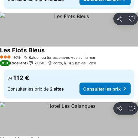
Partager
Aj
Les Flots Bleus
Consulter les prix
Hôtel
Balcon ou terrasse avec vue sur la mer
Consulter les prix
3 Étoiles
9,0
Excellent
2 050
Porto, à 14.2 km de : Vico
112 €
De
Consulter les prix de
2 sites
Consulter les prix
Partager
Aj