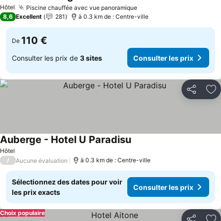
Consulter les prix
Hôtel
Piscine chauffée avec vue panoramique
Consulter les prix
8,6
Excellent
281
à 0.3 km de : Centre-ville
110 €
De
Consulter les prix de
3 sites
Consulter les prix
Partager
Aj
Auberge - Hotel U Paradisu
Consulter les prix
Hôtel
/
à 0.3 km de : Centre-ville
Aucune évaluation
Sélectionnez des dates pour voir
Consulter les prix
les prix exacts
Choix populaire