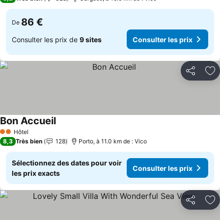
86 €
De
Consulter les prix de
9 sites
Consulter les prix
Partager
Aj
Bon Accueil
Consulter les prix
Hôtel
2 Étoiles
8,3
Très bien
128
Porto, à 11.0 km de : Vico
Sélectionnez des dates pour voir
Consulter les prix
les prix exacts
Partager
Aj