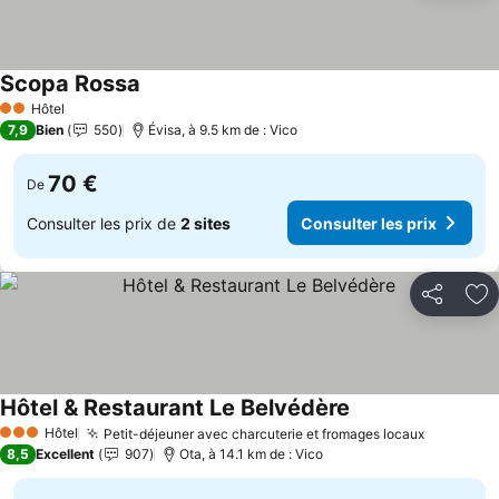
Scopa Rossa
Consulter les prix
Hôtel
2 Étoiles
7,9
Bien
550
Évisa, à 9.5 km de : Vico
70 €
De
Consulter les prix de
2 sites
Consulter les prix
Partager
Aj
Hôtel & Restaurant Le Belvédère
Consulter les prix
Hôtel
Petit-déjeuner avec charcuterie et fromages locaux
Consulter
3 Étoiles
8,5
Excellent
907
Ota, à 14.1 km de : Vico