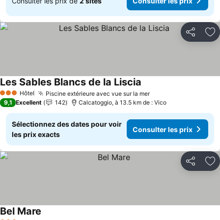
Consulter les prix de
2 sites
Consulter les prix
Partager
Aj
Les Sables Blancs de la Liscia
Consulter les prix
Hôtel
Piscine extérieure avec vue sur la mer
Consulter les prix
3 Étoiles
9,1
Excellent
142
Calcatoggio, à 13.5 km de : Vico
Sélectionnez des dates pour voir
Consulter les prix
les prix exacts
Partager
Aj
Bel Mare
Consulter les prix