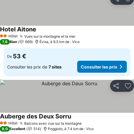
Partager
Aj
Hotel Aitone
Consulter les prix
Hôtel
Vues sur la montagne et la mer
Consulter les prix
2 Étoiles
7,8
Bien
669
Évisa, à 9.5 km de : Vico
53 €
De
Consulter les prix de
7 sites
Consulter les prix
Partager
Aj
Auberge des Deux Sorru
Consulter les prix
Hôtel
Balcons avec vue sur la montagne
Consulter les prix
2 Étoiles
9,0
Excellent
514
Poggiolo, à 7.4 km de : Vico