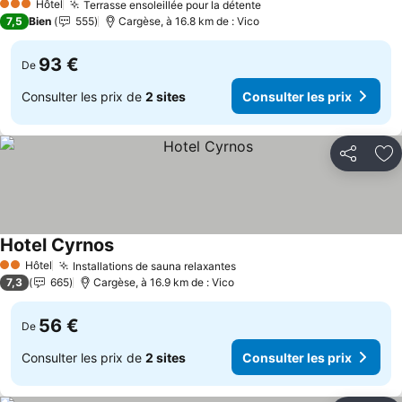
Hôtel
Terrasse ensoleillée pour la détente
Consulter les prix
3 Étoiles
7,5
Bien
555
Cargèse, à 16.8 km de : Vico
93 €
De
Consulter les prix de
2 sites
Consulter les prix
Partager
Aj
Hotel Cyrnos
Consulter les prix
Hôtel
Installations de sauna relaxantes
Consulter les prix
2 Étoiles
7,3
665
Cargèse, à 16.9 km de : Vico
56 €
De
Consulter les prix de
2 sites
Consulter les prix