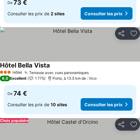
73 €
De
Consulter les prix de
2 sites
Consulter les prix
Partager
Aj
Hôtel Bella Vista
Consulter les prix
Hôtel
Terrasse avec vues panoramiques
Consulter les prix
3 Étoiles
9,0
Excellent
1 775
Porto, à 13.5 km de : Vico
74 €
De
Consulter les prix de
10 sites
Consulter les prix
Choix populaire
Partager
Aj