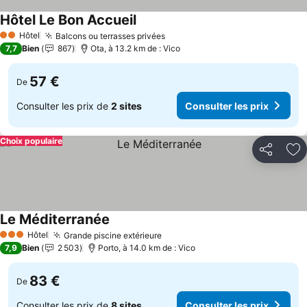
Hôtel Le Bon Accueil
Consulter les prix
Hôtel
Balcons ou terrasses privées
Consulter les prix
2 Étoiles
7,7
Bien
867
Ota, à 13.2 km de : Vico
57 €
De
Consulter les prix de
2 sites
Consulter les prix
Choix populaire
Partager
Aj
Le Méditerranée
Consulter les prix
Hôtel
Grande piscine extérieure
Consulter les prix
3 Étoiles
7,9
Bien
2 503
Porto, à 14.0 km de : Vico
83 €
De
Consulter les prix de
8 sites
Consulter les prix