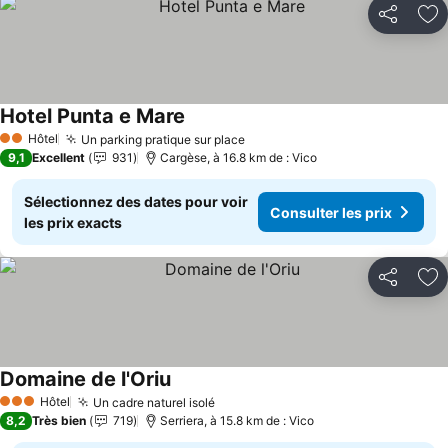
Partager
Aj
Hotel Punta e Mare
Consulter les prix
Hôtel
Un parking pratique sur place
Consulter les prix
2 Étoiles
9,1
Excellent
931
Cargèse, à 16.8 km de : Vico
Sélectionnez des dates pour voir
Consulter les prix
les prix exacts
Partager
Aj
Domaine de l'Oriu
Consulter les prix
Hôtel
Un cadre naturel isolé
Consulter les prix
3 Étoiles
8,2
Très bien
719
Serriera, à 15.8 km de : Vico