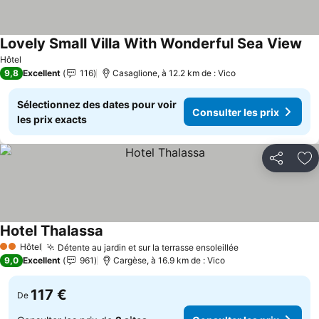
Lovely Small Villa With Wonderful Sea View
Con
Hôtel
9,8
Excellent
116
Casaglione, à 12.2 km de : Vico
Sélectionnez des dates pour voir
Consulter les prix
les prix exacts
Partager
Aj
Hotel Thalassa
Consulter les prix
Hôtel
Détente au jardin et sur la terrasse ensoleillée
Consulter les p
2 Étoiles
9,0
Excellent
961
Cargèse, à 16.9 km de : Vico
117 €
De