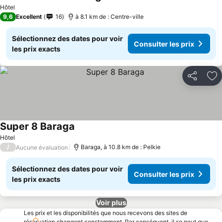
Consulter les prix
Hôtel
9,6
Excellent
16
à 8.1 km de : Centre-ville
Sélectionnez des dates pour voir
Consulter les prix
les prix exacts
Partager
Aj
Super 8 Baraga
Consulter les prix
Hôtel
/
Baraga, à 10.8 km de : Pelkie
Aucune évaluation
Sélectionnez des dates pour voir
Consulter les prix
les prix exacts
Voir plus
Les prix et les disponibilités que nous recevons des sites de
réservation changent constamment. Par conséquent, il se peut que