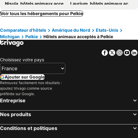
Nisula, hôtels animaux acceptés
Laurium, hôtels animaux acceptés
South Range, hôtels animaux acceptés
Toivola, hôtels animaux acceptés
Voir tous les hébergements pour Pelkie
Mass City, hôtels animaux acceptés
Hubbell, hôtels animaux acceptés
Comparateur d'hôtels
Amérique du Nord
Etats-Unis
Kenton, hôtels animaux acceptés
Michigan
Pelkie
Hôtels animaux acceptés à Pelkie
Facebook
Twitter
Insta
Yo
Choisissez votre pays
Ajouter sur Google
Retrouvez facilement nos résultats :
ajoutez trivago comme source
préférée sur Google.
Entreprise
Nos produits
Conditions et politiques