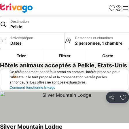
Favoris
Se con
Me
Destination
Pelkie
Arrivée/départ
Personnes et chambres
Dates
2 personnes, 1 chambre
Trier
Filtrer
Carte
Hôtels animaux acceptés à Pelkie, Etats-Unis
Ce référencement par défaut prend en compte l’intérêt probable pour
l’utilisateur, le tarif proposé et la compensation versée par les
annonceurs. Les offres ne sont pas exhaustives.
Comment fonctionne trivago
Partager
Aj
Silver Mountain Lodge