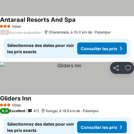
Antaraal Resorts And Spa
Hôtel
3 Étoiles
/
Dharamsala, à 10.0 km de : Palampur
Aucune évaluation
Sélectionnez des dates pour voir
Consulter les prix
les prix exacts
Partager
Aj
Gliders Inn
Hôtel
3 Étoiles
9,0
Excellent
41
Kangar, à 18.8 km de : Palampur
Sélectionnez des dates pour voir
Consulter les prix
les prix exacts