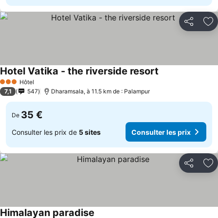
Partager
Aj
Hotel Vatika - the riverside resort
Hôtel
3 Étoiles
7,1
547
Dharamsala, à 11.5 km de : Palampur
35 €
De
Consulter les prix de
5 sites
Consulter les prix
Partager
Aj
Himalayan paradise