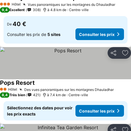
Hôtel
Vues panoramiques sur les montagnes du Dhauladhar
3 Étoiles
9,4
Excellent
308
à 4.8 km de : Centre-ville
40 €
De
Consulter les prix de
5 sites
Consulter les prix
Partager
Aj
Pops Resort
Hôtel
Des vues panoramiques sur les montagnes Dhauladhar
2 Étoiles
8,4
Très bien
421
à 7.4 km de : Centre-ville
Sélectionnez des dates pour voir
Consulter les prix
les prix exacts