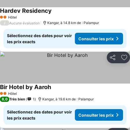
Hardev Residency
Hôtel
2 Étoiles
/
Kangar, à 14.8 km de : Palampur
Aucune évaluation
Sélectionnez des dates pour voir
Consulter les prix
les prix exacts
Partager
Aj
Bir Hotel by Aaroh
Hôtel
2 Étoiles
8,0
Très bien
1
Kangar, à 19.6 km de : Palampur
Sélectionnez des dates pour voir
Consulter les prix
les prix exacts