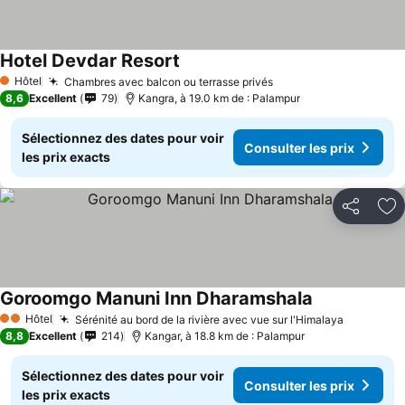
Hotel Devdar Resort
Hôtel
Chambres avec balcon ou terrasse privés
1 Étoiles
8,6
Excellent
79
Kangra, à 19.0 km de : Palampur
Sélectionnez des dates pour voir
Consulter les prix
les prix exacts
Partager
Aj
Goroomgo Manuni Inn Dharamshala
Hôtel
Sérénité au bord de la rivière avec vue sur l'Himalaya
2 Étoiles
8,8
Excellent
214
Kangar, à 18.8 km de : Palampur
Sélectionnez des dates pour voir
Consulter les prix
les prix exacts