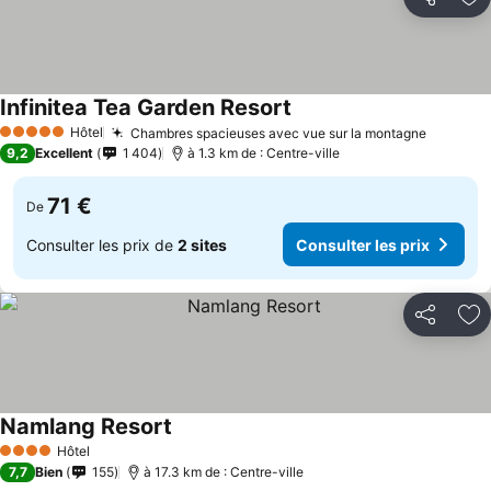
Partager
Aj
Infinitea Tea Garden Resort
Hôtel
Chambres spacieuses avec vue sur la montagne
5 Étoiles
9,2
Excellent
1 404
à 1.3 km de : Centre-ville
71 €
De
Consulter les prix de
2 sites
Consulter les prix
Partager
Aj
Namlang Resort
Hôtel
4 Étoiles
7,7
Bien
155
à 17.3 km de : Centre-ville