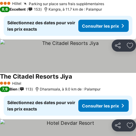
Hôtel
Parking sur place sans frais supplémentaires
3 Étoiles
8,6
Excellent
153
Kangra, à 11.7 km de : Palampur
Sélectionnez des dates pour voir
Consulter les prix
les prix exacts
Partager
Aj
The Citadel Resorts Jiya
Hôtel
3 Étoiles
7,9
Bien
113
Dharamsala, à 9.0 km de : Palampur
Sélectionnez des dates pour voir
Consulter les prix
les prix exacts
Partager
Aj