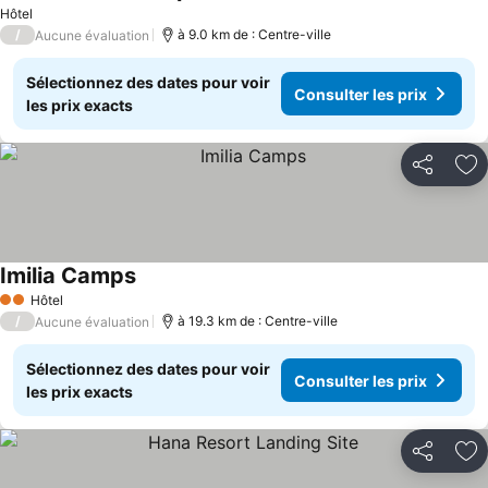
Hôtel
/
à 9.0 km de : Centre-ville
Aucune évaluation
Sélectionnez des dates pour voir
Consulter les prix
les prix exacts
Partager
Aj
Imilia Camps
Hôtel
2 Étoiles
/
à 19.3 km de : Centre-ville
Aucune évaluation
Sélectionnez des dates pour voir
Consulter les prix
les prix exacts
Partager
Aj