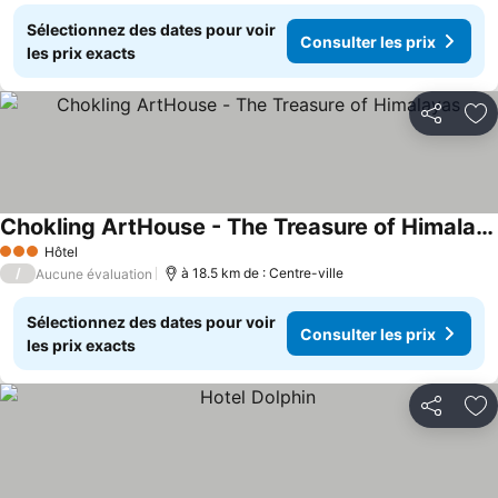
Sélectionnez des dates pour voir
Consulter les prix
les prix exacts
Partager
Aj
Chokling ArtHouse - The Treasure of Himalayas
Hôtel
3 Étoiles
/
à 18.5 km de : Centre-ville
Aucune évaluation
Sélectionnez des dates pour voir
Consulter les prix
les prix exacts
Partager
Aj