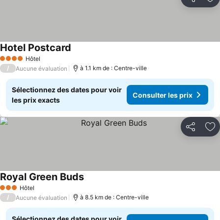
Partager
Aj
Hotel Postcard
Hôtel
4 Étoiles
/
à 1.1 km de : Centre-ville
Aucune évaluation
Sélectionnez des dates pour voir
Consulter les prix
les prix exacts
Partager
Aj
Royal Green Buds
Hôtel
3 Étoiles
/
à 8.5 km de : Centre-ville
Aucune évaluation
Sélectionnez des dates pour voir