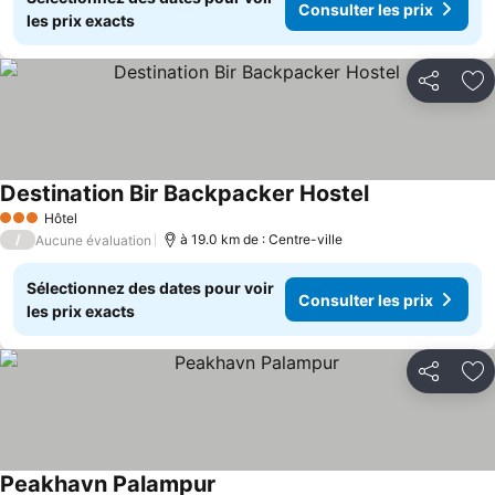
Consulter les prix
les prix exacts
Partager
Aj
Destination Bir Backpacker Hostel
Hôtel
3 Étoiles
/
à 19.0 km de : Centre-ville
Aucune évaluation
Sélectionnez des dates pour voir
Consulter les prix
les prix exacts
Partager
Aj
Peakhavn Palampur