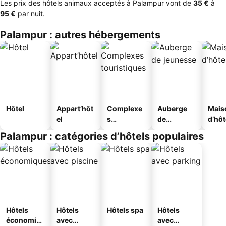
Les prix des hôtels animaux acceptés à Palampur vont de
‎35 €
à
‎95 €
par nuit.
Palampur : autres hébergements
Hôtel
Appart’hôt
Complexe
Auberge
Mais
el
s
de
d’hô
touristique
jeunesse
Palampur : catégories d’hôtels populaires
s
Hôtels
Hôtels
Hôtels spa
Hôtels
économiq
avec
avec