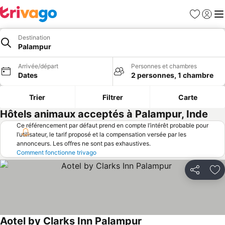
Favoris
Se con
Me
Destination
Palampur
Arrivée/départ
Personnes et chambres
Dates
2 personnes, 1 chambre
Trier
Filtrer
Carte
Hôtels animaux acceptés à Palampur, Inde
Ce référencement par défaut prend en compte l’intérêt probable pour
l’utilisateur, le tarif proposé et la compensation versée par les
annonceurs. Les offres ne sont pas exhaustives.
Comment fonctionne trivago
Partager
Aj
Aotel by Clarks Inn Palampur