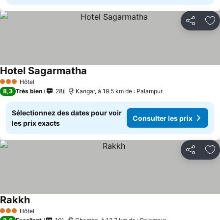
Partager
Aj
Hotel Sagarmatha
Hôtel
3 Étoiles
8,3
Très bien
28
Kangar, à 19.5 km de : Palampur
Sélectionnez des dates pour voir
Consulter les prix
les prix exacts
Partager
Aj
Rakkh
Hôtel
3 Étoiles