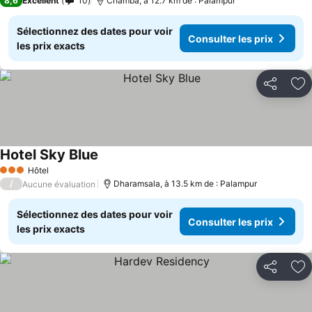
8,6
Excellent
10
Chamba, à 12.7 km de : Palampur
Sélectionnez des dates pour voir
Consulter les prix
les prix exacts
Partager
Aj
Hotel Sky Blue
Hôtel
3 Étoiles
/
Dharamsala, à 13.5 km de : Palampur
Aucune évaluation
Sélectionnez des dates pour voir
Consulter les prix
les prix exacts
Partager
Aj