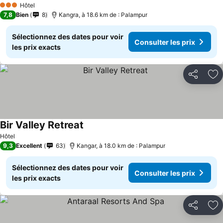
Hôtel
3 Étoiles
7,8
Bien
8
Kangra, à 18.6 km de : Palampur
Sélectionnez des dates pour voir
Consulter les prix
les prix exacts
Partager
Aj
Bir Valley Retreat
Hôtel
9,3
Excellent
63
Kangar, à 18.0 km de : Palampur
Sélectionnez des dates pour voir
Consulter les prix
les prix exacts
Partager
Aj