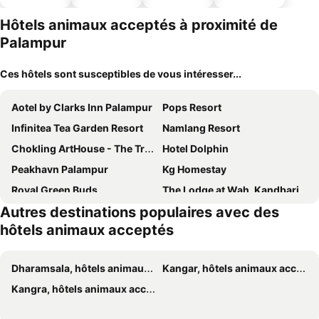
ues
piscine
parking
Hôtels animaux acceptés à proximité de
Palampur
Ces hôtels sont susceptibles de vous intéresser...
Aotel by Clarks Inn Palampur
Pops Resort
Infinitea Tea Garden Resort
Namlang Resort
Chokling ArtHouse - The Treasure of Himalayas
Hotel Dolphin
Peakhavn Palampur
Kg Homestay
Royal Green Buds
The Lodge at Wah, Kandbari
Autres destinations populaires avec des
Destination Bir Backpacker Hostel
The Hood
hôtels animaux acceptés
Hana Resort Landing Site
Lamrin Norwood Green Palampur, Himachal Pradesh
The Citadel Resorts Jiya
Hotel Vatika - the riverside resort
Dharamsala, hôtels animaux acceptés
Kangar, hôtels animaux acceptés
Himalayan paradise
Hardev Residency
Kangra, hôtels animaux acceptés
Bir Valley Retreat
Gostops Bir (stops Hostel Bir)
Goroomgo Manuni Inn Dharamshala
Gliders Inn