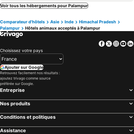
Voir tous les hébergements pour Palampur
Hotel Devdar Resort
Hotel Jk Dharmashala
Hotel Sagarmatha
Sabhyata Stays Bir
Comparateur d'hôtels
Asie
Inde
Himachal Pradesh
Bir Hotel by Aaroh
Palampur
Hôtels animaux acceptés à Palampur
Facebook
Twitter
Insta
Yo
Choisissez votre pays
Ajouter sur Google
Retrouvez facilement nos résultats :
ajoutez trivago comme source
préférée sur Google.
Entreprise
Nos produits
Conditions et politiques
Assistance