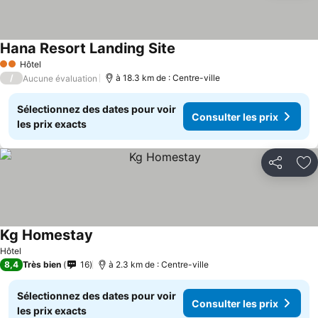
Hana Resort Landing Site
Hôtel
2 Étoiles
/
à 18.3 km de : Centre-ville
Aucune évaluation
Sélectionnez des dates pour voir
Consulter les prix
les prix exacts
Partager
Aj
Kg Homestay
Hôtel
8,4
Très bien
16
à 2.3 km de : Centre-ville
Sélectionnez des dates pour voir
Consulter les prix
les prix exacts