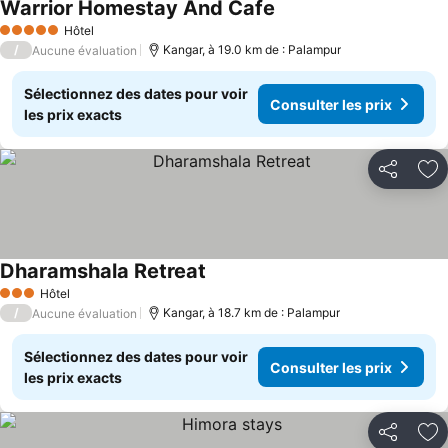
Warrior Homestay And Cafe
Hôtel
5 Étoiles
/
Kangar, à 19.0 km de : Palampur
Aucune évaluation
Sélectionnez des dates pour voir
Consulter les prix
les prix exacts
Partager
Aj
Dharamshala Retreat
Hôtel
3 Étoiles
/
Kangar, à 18.7 km de : Palampur
Aucune évaluation
Sélectionnez des dates pour voir
Consulter les prix
les prix exacts
Partager
Aj