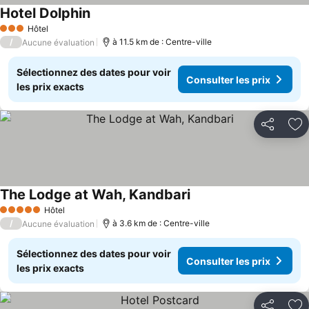
Hotel Dolphin
Hôtel
3 Étoiles
/
à 11.5 km de : Centre-ville
Aucune évaluation
Sélectionnez des dates pour voir
Consulter les prix
les prix exacts
Partager
Aj
The Lodge at Wah, Kandbari
Hôtel
5 Étoiles
/
à 3.6 km de : Centre-ville
Aucune évaluation
Sélectionnez des dates pour voir
Consulter les prix
les prix exacts