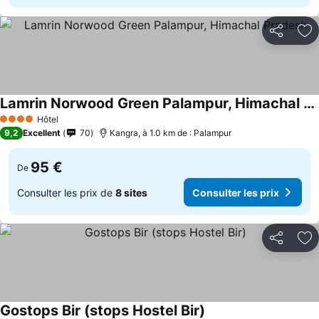
Partager
Aj
Lamrin Norwood Green Palampur, Himachal Pradesh
Hôtel
4 Étoiles
9,2
Excellent
70
Kangra, à 1.0 km de : Palampur
95 €
De
Consulter les prix de
8 sites
Consulter les prix
Partager
Aj
Gostops Bir (stops Hostel Bir)