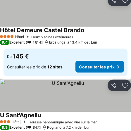
Partager
Aj
Hôtel Demeure Castel Brando
Consulter les prix
Hôtel
Deux piscines extérieures
Consulter les prix
4 Étoiles
9,4
Excellent
1 814
Erbalunga, à 13.4 km de : Luri
145 €
De
Consulter les prix de
12 sites
Consulter les prix
Partager
Aj
U Sant'Agnellu
Consulter les prix
Hôtel
Terrasse panoramique avec vue sur la mer
Consulter les p
3 Étoiles
8,9
Excellent
847
Rogliano, à 7.2 km de : Luri