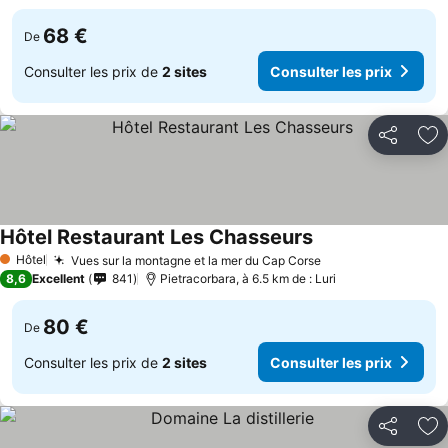
68 €
De
Consulter les prix de
2 sites
Consulter les prix
Partager
Aj
Hôtel Restaurant Les Chasseurs
Consulter les prix
Hôtel
Vues sur la montagne et la mer du Cap Corse
Consulter les pri
1 Étoiles
8,6
Excellent
841
Pietracorbara, à 6.5 km de : Luri
80 €
De
Consulter les prix de
2 sites
Consulter les prix
Partager
Aj