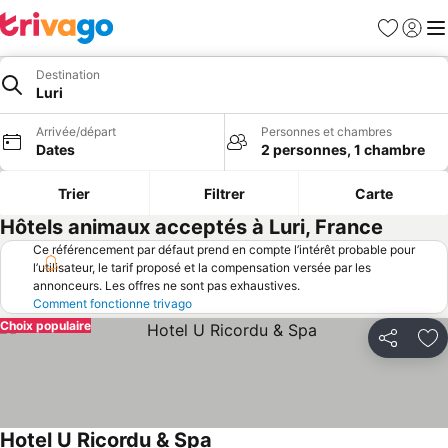
Favoris
Se con
Me
Destination
Luri
Arrivée/départ
Personnes et chambres
Dates
2 personnes, 1 chambre
Trier
Filtrer
Carte
Hôtels animaux acceptés à Luri, France
Ce référencement par défaut prend en compte l’intérêt probable pour
l’utilisateur, le tarif proposé et la compensation versée par les
annonceurs. Les offres ne sont pas exhaustives.
Comment fonctionne trivago
Choix populaire
Partager
Aj
Hotel U Ricordu & Spa