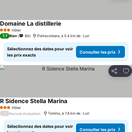
Domaine La distillerie
Consulter les prix
Hôtel
3 Étoiles
7,7
Bien
84
Pietracorbara, à 5.4 km de : Luri
Sélectionnez des dates pour voir
Consulter les prix
les prix exacts
Partager
Aj
R Sidence Stella Marina
Consulter les prix
Hôtel
3 Étoiles
/
Tomino, à 7.6 km de : Luri
Aucune évaluation
Sélectionnez des dates pour voir
Consulter les prix