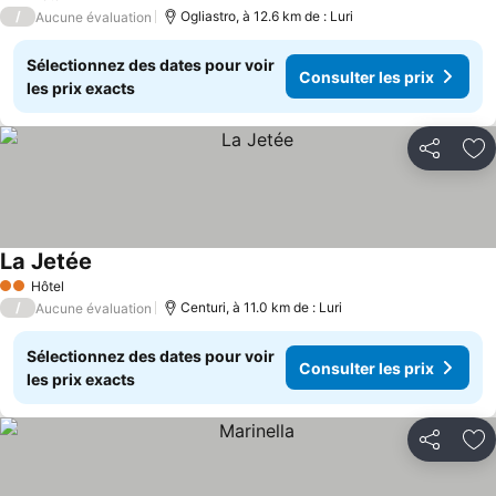
2 Étoiles
/
Ogliastro, à 12.6 km de : Luri
Aucune évaluation
Sélectionnez des dates pour voir
Consulter les prix
les prix exacts
Partager
Aj
La Jetée
Consulter les prix
Hôtel
2 Étoiles
/
Centuri, à 11.0 km de : Luri
Aucune évaluation
Sélectionnez des dates pour voir
Consulter les prix
les prix exacts
Partager
Aj