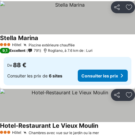
Partager
Aj
Stella Marina
Consulter les prix
Hôtel
Piscine extérieure chauffée
Consulter les prix
3 Étoiles
9,1
Excellent
791
Rogliano, à 7.6 km de : Luri
88 €
De
Consulter les prix de
6 sites
Consulter les prix
Partager
Aj
Hotel-Restaurant Le Vieux Moulin
Consulter les pr
Hôtel
Chambres avec vue sur le jardin ou la mer
Consulter les pr
3 Étoiles