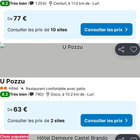
8,2
Très bien
1 204
Centuri, à 11.0 km de : Luri
77 €
De
Consulter les prix de
10 sites
Consulter les prix
Partager
Aj
U Pozzu
Consulter les prix
Hôtel
Restaurant confortable avec patio
Consulter les prix
2 Étoiles
8,2
Très bien
790
Sisco, à 10.2 km de : Luri
63 €
De
Consulter les prix de
2 sites
Consulter les prix
Choix populaire