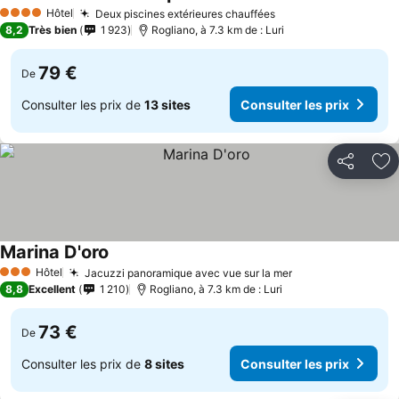
Consulter les prix
Hôtel
Deux piscines extérieures chauffées
Consulter les prix
4 Étoiles
8,2
Très bien
1 923
Rogliano, à 7.3 km de : Luri
79 €
De
Consulter les prix de
13 sites
Consulter les prix
Partager
Aj
Marina D'oro
Consulter les prix
Hôtel
Jacuzzi panoramique avec vue sur la mer
Consulter les pr
3 Étoiles
8,8
Excellent
1 210
Rogliano, à 7.3 km de : Luri
73 €
De
Consulter les prix de
8 sites
Consulter les prix