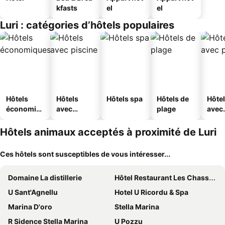
kfasts
el
el
Luri : catégories d’hôtels populaires
Hôtels
Hôtels
Hôtels spa
Hôtels de
Hôte
économiq
avec
plage
avec
ues
piscine
park
Hôtels animaux acceptés à proximité de Luri
Ces hôtels sont susceptibles de vous intéresser...
Domaine La distillerie
Hôtel Restaurant Les Chasseurs
U Sant'Agnellu
Hotel U Ricordu & Spa
Marina D'oro
Stella Marina
R Sidence Stella Marina
U Pozzu