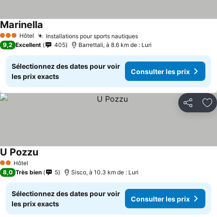
Marinella
Consulter les prix
Hôtel
Installations pour sports nautiques
Consulter les prix
3 Étoiles
9,2
Excellent
405
Barrettali, à 8.6 km de : Luri
Sélectionnez des dates pour voir
Consulter les prix
les prix exacts
Partager
Aj
U Pozzu
Consulter les prix
Hôtel
2 Étoiles
8,0
Très bien
5
Sisco, à 10.3 km de : Luri
Sélectionnez des dates pour voir
Consulter les prix
les prix exacts