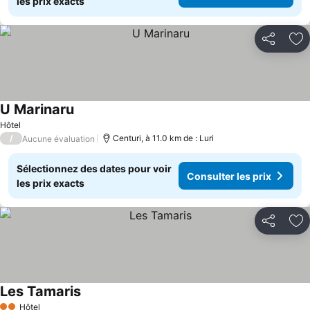
les prix exacts
Partager
Aj
U Marinaru
Consulter les prix
Hôtel
/
Centuri, à 11.0 km de : Luri
Aucune évaluation
Sélectionnez des dates pour voir
Consulter les prix
les prix exacts
Partager
Aj
Les Tamaris
Consulter les prix
Hôtel