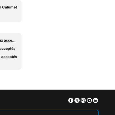
m Calumet
acceptés
 acceptés
x acceptés
Facebook
Twitter
Instagram
Youtube
Linkedin