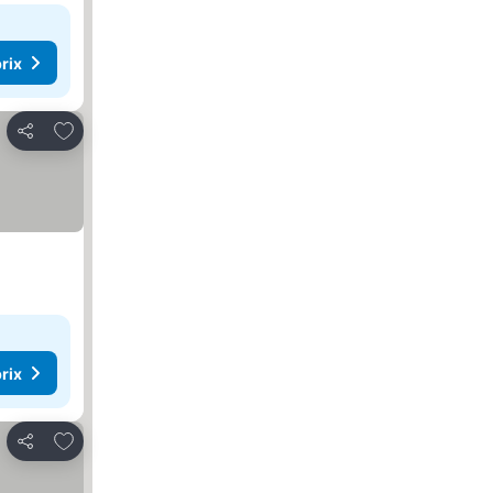
rix
Ajouter à mes favoris
Partager
rix
Ajouter à mes favoris
Partager