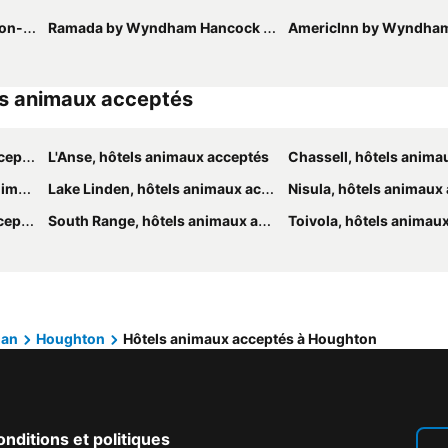
y Ihg
Ramada by Wyndham Hancock Waterfront
AmericInn by Wyndha
ls animaux acceptés
ptés
L'Anse, hôtels animaux acceptés
Chassell, hôtels animaux 
ptés
Lake Linden, hôtels animaux acceptés
Nisula, hôtels animaux
ptés
South Range, hôtels animaux acceptés
Toivola, hôtels animau
gan
Houghton
Hôtels animaux acceptés à Houghton
nditions et politiques