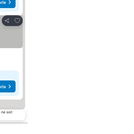
rix
Ajouter à mes favoris
Partager
rix
 ne soit