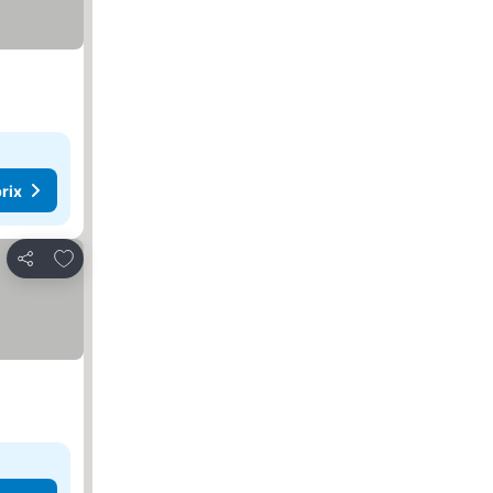
rix
Ajouter à mes favoris
Partager