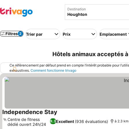
Destination
Filtres
2
Trier par
Prix
Emplacement
Hôtels animaux acceptés à
Ce référencement par défaut prend en compte l’intérêt probable pour l’utili
exhaustives.
Comment fonctionne trivago
Independence Stay
Centre de fitness
Excellent
(936 évaluations)
9,3
à 2.3 km 
dédié ouvert 24h/24