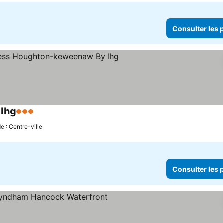
Consulter les p
 Ihg
3 Étoiles
e : Centre-ville
Consulter les p