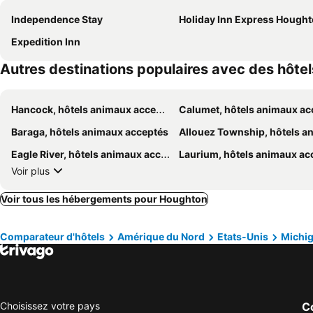
Independence Stay
Holiday Inn Express Houghton-keweenaw B
Expedition Inn
Autres destinations populaires avec des hôte
Hancock, hôtels animaux acceptés
Calumet, hôtels animaux acce
Baraga, hôtels animaux acceptés
Allouez Township, hôtels animaux acce
Eagle River, hôtels animaux acceptés
Laurium, hôtels animaux acce
Voir plus
Voir tous les hébergements pour Houghton
Comparateur d'hôtels
Amérique du Nord
Etats-Unis
Michi
Choisissez votre pays
Co