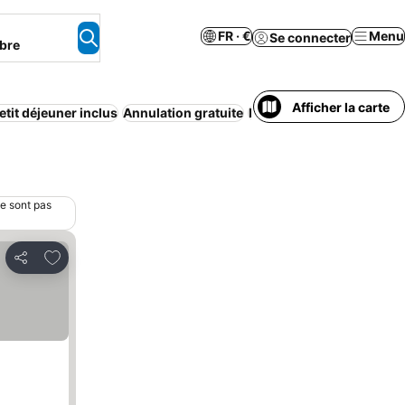
FR · €
Menu
Se connecter
bre
Afficher la carte
etit déjeuner inclus
Annulation gratuite
Piscine
Économique
Par
ne sont pas
Ajouter à mes favoris
Partager