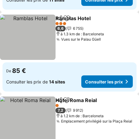
Ramblas Hotel
Partager
Ajouter à mes favoris
3 Étoiles
6,6
6 755
à 1.3 km de : Barceloneta
Vues sur le Palau Güell
85 €
De
Consulter les prix de
14 sites
Consulter les prix
Hotel Roma Reial
Partager
Ajouter à mes favoris
1 Étoiles
7,2
9 912
à 1.2 km de : Barceloneta
Emplacement privilégié sur la Plaça Reial