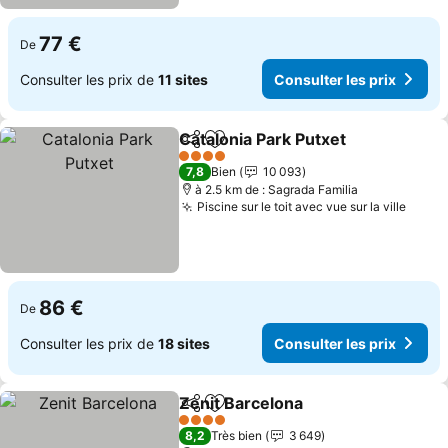
77 €
De
Consulter les prix de
11 sites
Consulter les prix
Catalonia Park Putxet
Partager
Ajouter à mes favoris
4 Étoiles
7,8
Bien
10 093
à 2.5 km de : Sagrada Familia
Piscine sur le toit avec vue sur la ville
86 €
De
Consulter les prix de
18 sites
Consulter les prix
Zenit Barcelona
Partager
Ajouter à mes favoris
4 Étoiles
8,2
Très bien
3 649