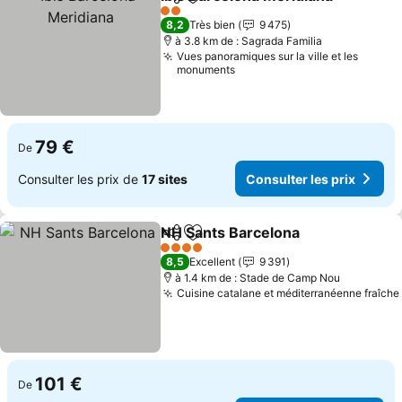
Partager
Ajouter à mes favoris
2 Étoiles
8,2
Très bien
9 475
à 3.8 km de : Sagrada Familia
Vues panoramiques sur la ville et les
monuments
79 €
De
Consulter les prix de
17 sites
Consulter les prix
NH Sants Barcelona
Partager
Ajouter à mes favoris
4 Étoiles
8,5
Excellent
9 391
à 1.4 km de : Stade de Camp Nou
Cuisine catalane et méditerranéenne fraîche
101 €
De