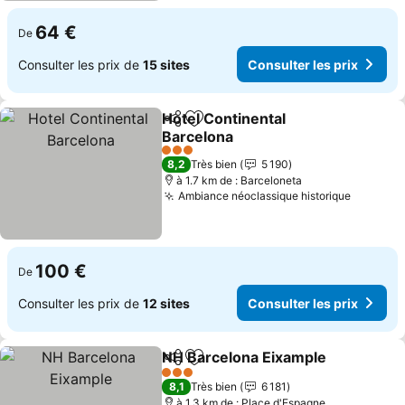
64 €
De
Consulter les prix de
15 sites
Consulter les prix
Hotel Continental
Partager
Ajouter à mes favoris
Barcelona
3 Étoiles
8,2
Très bien
5 190
à 1.7 km de : Barceloneta
Ambiance néoclassique historique
100 €
De
Consulter les prix de
12 sites
Consulter les prix
NH Barcelona Eixample
Partager
Ajouter à mes favoris
3 Étoiles
8,1
Très bien
6 181
à 1.3 km de : Place d'Espagne