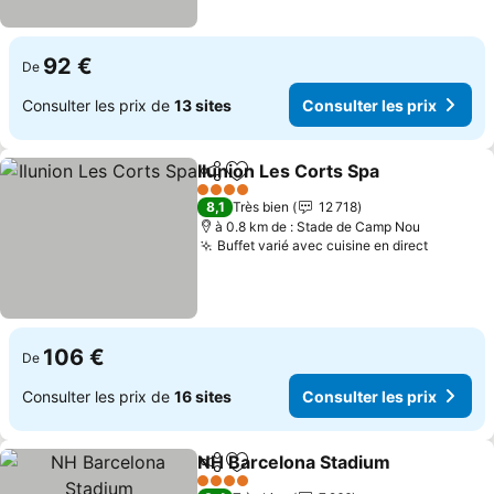
92 €
De
Consulter les prix de
13 sites
Consulter les prix
Ilunion Les Corts Spa
Partager
Ajouter à mes favoris
4 Étoiles
8,1
Très bien
12 718
à 0.8 km de : Stade de Camp Nou
Buffet varié avec cuisine en direct
106 €
De
Consulter les prix de
16 sites
Consulter les prix
NH Barcelona Stadium
Partager
Ajouter à mes favoris
4 Étoiles