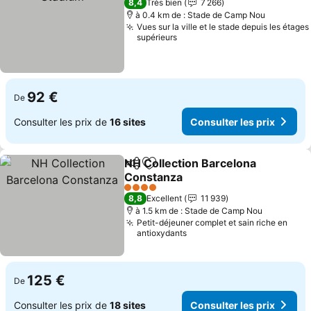
8,4
Très bien
7 266
à 0.4 km de : Stade de Camp Nou
Vues sur la ville et le stade depuis les étages
supérieurs
92 €
De
Consulter les prix de
16 sites
Consulter les prix
NH Collection Barcelona
Partager
Ajouter à mes favoris
Constanza
4 Étoiles
8,8
Excellent
11 939
à 1.5 km de : Stade de Camp Nou
Petit-déjeuner complet et sain riche en
antioxydants
125 €
De
Consulter les prix de
18 sites
Consulter les prix