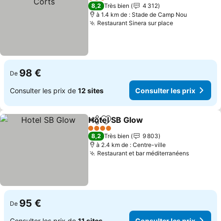
3 Étoiles
8,2
Très bien
4 312
à 1.4 km de : Stade de Camp Nou
Restaurant Sinera sur place
98 €
De
Consulter les prix de
12 sites
Consulter les prix
Hotel SB Glow
Partager
Ajouter à mes favoris
4 Étoiles
8,2
Très bien
9 803
à 2.4 km de : Centre-ville
Restaurant et bar méditerranéens
95 €
De
Consulter les prix de
11 sites
Consulter les prix