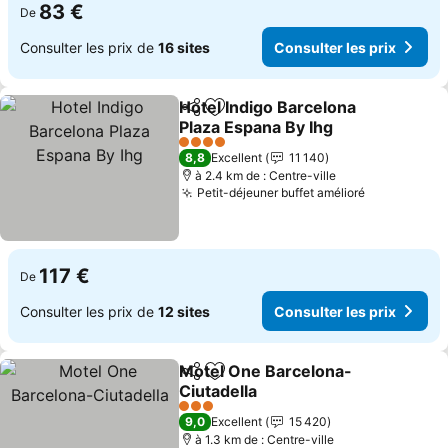
83 €
De
Consulter les prix de
16 sites
Consulter les prix
Hotel Indigo Barcelona
Partager
Ajouter à mes favoris
Plaza Espana By Ihg
4 Étoiles
8,8
Excellent
11 140
à 2.4 km de : Centre-ville
Petit-déjeuner buffet amélioré
117 €
De
Consulter les prix de
12 sites
Consulter les prix
Motel One Barcelona-
Partager
Ajouter à mes favoris
Ciutadella
3 Étoiles
9,0
Excellent
15 420
à 1.3 km de : Centre-ville