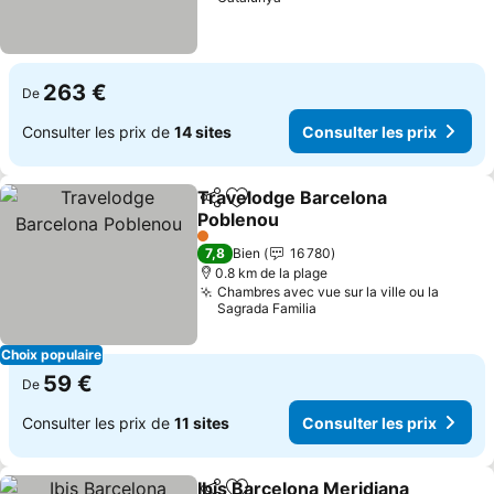
263 €
De
Consulter les prix de
14 sites
Consulter les prix
Travelodge Barcelona
Partager
Ajouter à mes favoris
Poblenou
1 Étoiles
7,8
Bien
16 780
0.8 km de la plage
Chambres avec vue sur la ville ou la
Sagrada Familia
Choix populaire
59 €
De
Consulter les prix de
11 sites
Consulter les prix
Ibis Barcelona Meridiana