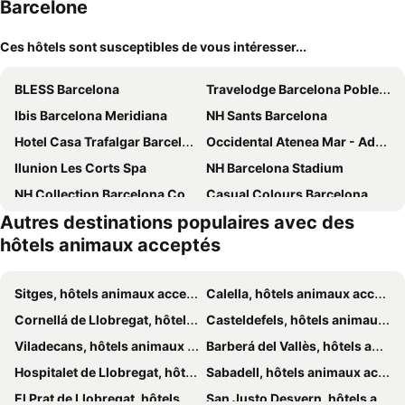
Barcelone
Ces hôtels sont susceptibles de vous intéresser...
BLESS Barcelona
Travelodge Barcelona Poblenou
Ibis Barcelona Meridiana
NH Sants Barcelona
Hotel Casa Trafalgar Barcelona
Occidental Atenea Mar - Adults Only
Ilunion Les Corts Spa
NH Barcelona Stadium
NH Collection Barcelona Constanza
Casual Colours Barcelona
Autres destinations populaires avec des
Silken Sant Gervasi
Hotel Continental Barcelona
hôtels animaux acceptés
NH Barcelona Eixample
Grand Hyatt Barcelona
Barceló Sants
Hotel Barcelona Condal Mar Affiliated by Meliá
Sitges, hôtels animaux acceptés
Calella, hôtels animaux acceptés
Hotel Indigo Barcelona Plaza Espana By Ihg
Motel One Barcelona-Ciutadella
Cornellá de Llobregat, hôtels animaux acceptés
Casteldefels, hôtels animaux acceptés
Catalonia Sagrada Familia
Hilton Diagonal Mar Barcelona
Viladecans, hôtels animaux acceptés
Barberá del Vallès, hôtels animaux acceptés
ibis Barcelona Plaza Glories 22
INNSiDE Barcelona Apolo
Hospitalet de Llobregat, hôtels animaux acceptés
Sabadell, hôtels animaux acceptés
Barcelo Raval
Hotel Best Auto Hogar
El Prat de Llobregat, hôtels animaux acceptés
San Justo Desvern, hôtels animaux acceptés
NH Barcelona Les Corts
Hotel SB Glow