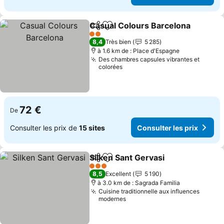
Casual Colours Barcelona
Partager
Ajouter à mes favoris
2 Étoiles
8,4
Très bien
5 285
à 1.6 km de : Place d'Espagne
Des chambres capsules vibrantes et
colorées
72 €
De
Consulter les prix de
15 sites
Consulter les prix
Silken Sant Gervasi
Partager
Ajouter à mes favoris
3 Étoiles
8,5
Excellent
5 190
à 3.0 km de : Sagrada Familia
Cuisine traditionnelle aux influences
modernes