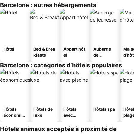
Barcelone : autres hébergements
Hôtel
Bed & Brea
Appart’hôt
Auberge
Mais
kfasts
el
de
d’hô
jeunesse
Barcelone : catégories d’hôtels populaires
Hôtels
Hôtels de
Hôtels
Hôtels spa
Hôtel
économiq
luxe
avec
plag
ues
piscine
Hôtels animaux acceptés à proximité de