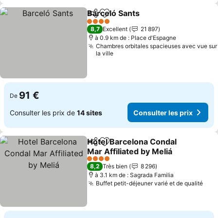
Barceló Sants
Partager
Ajouter à mes favoris
4 Étoiles
8,7
Excellent
21 897
à 0.9 km de : Place d'Espagne
Chambres orbitales spacieuses avec vue sur
la ville
91 €
De
Consulter les prix de
14 sites
Consulter les prix
Hotel Barcelona Condal
Partager
Ajouter à mes favoris
Mar Affiliated by Meliá
4 Étoiles
8,2
Très bien
8 296
à 3.1 km de : Sagrada Familia
Buffet petit-déjeuner varié et de qualité