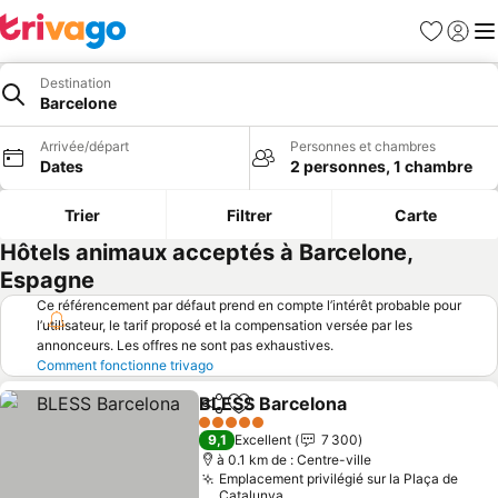
Favoris
Se con
Me
Destination
Barcelone
Arrivée/départ
Personnes et chambres
Dates
2 personnes, 1 chambre
Trier
Filtrer
Carte
Hôtels animaux acceptés à Barcelone,
Espagne
Ce référencement par défaut prend en compte l’intérêt probable pour
l’utilisateur, le tarif proposé et la compensation versée par les
annonceurs. Les offres ne sont pas exhaustives.
Comment fonctionne trivago
BLESS Barcelona
Partager
Ajouter à mes favoris
5 Étoiles
9,1
Excellent
7 300
à 0.1 km de : Centre-ville
Emplacement privilégié sur la Plaça de
Catalunya