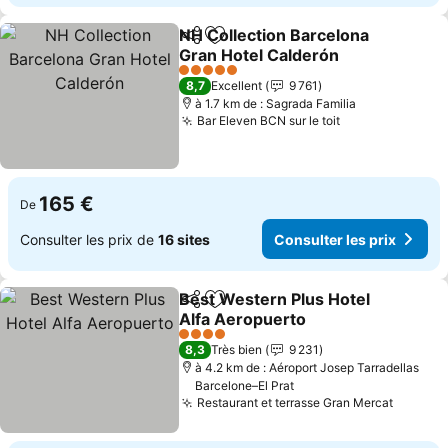
NH Collection Barcelona
Partager
Ajouter à mes favoris
Gran Hotel Calderón
5 Étoiles
8,7
Excellent
9 761
à 1.7 km de : Sagrada Familia
Bar Eleven BCN sur le toit
165 €
De
Consulter les prix de
16 sites
Consulter les prix
Best Western Plus Hotel
Partager
Ajouter à mes favoris
Alfa Aeropuerto
4 Étoiles
8,3
Très bien
9 231
à 4.2 km de : Aéroport Josep Tarradellas
Barcelone–El Prat
Restaurant et terrasse Gran Mercat