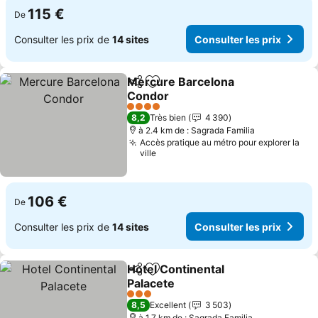
115 €
De
Consulter les prix de
14 sites
Consulter les prix
Mercure Barcelona
Partager
Ajouter à mes favoris
Condor
4 Étoiles
8,2
Très bien
4 390
à 2.4 km de : Sagrada Familia
Accès pratique au métro pour explorer la
ville
106 €
De
Consulter les prix de
14 sites
Consulter les prix
Hotel Continental
Partager
Ajouter à mes favoris
Palacete
3 Étoiles
8,5
Excellent
3 503
à 1.7 km de : Sagrada Familia