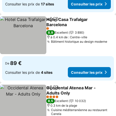
Consulter les prix de
17 sites
Consulter les prix
Hotel Casa Trafalgar
Partager
Ajouter à mes favoris
Barcelona
1 Étoiles
8,9
Excellent
3 890
à 0.4 km de : Centre-ville
Bâtiment historique au design moderne
89 €
De
Consulter les prix de
4 sites
Consulter les prix
Occidental Atenea Mar -
Partager
Ajouter à mes favoris
Adults Only
4 Étoiles
8,5
Excellent
10 032
0.3 km de la plage
Cuisine méditerranéenne au restaurant
Canela