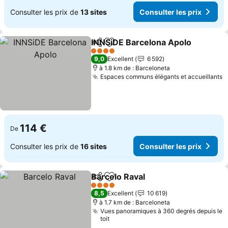
Consulter les prix de
13 sites
Consulter les prix
INNSiDE Barcelona Apolo
Partager
Ajouter à mes favoris
4 Étoiles
9,0
Excellent
6 592
à 1.8 km de : Barceloneta
Espaces communs élégants et accueillants
114 €
De
Consulter les prix de
16 sites
Consulter les prix
Barcelo Raval
Partager
Ajouter à mes favoris
4 Étoiles
8,5
Excellent
10 619
à 1.7 km de : Barceloneta
Vues panoramiques à 360 degrés depuis le
toit