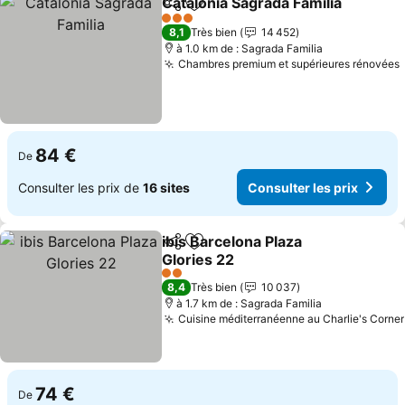
Catalonia Sagrada Familia
Partager
Ajouter à mes favoris
3 Étoiles
8,1
Très bien
14 452
à 1.0 km de : Sagrada Familia
Chambres premium et supérieures rénovées
84 €
De
Consulter les prix de
16 sites
Consulter les prix
ibis Barcelona Plaza
Partager
Ajouter à mes favoris
Glories 22
2 Étoiles
8,4
Très bien
10 037
à 1.7 km de : Sagrada Familia
Cuisine méditerranéenne au Charlie's Corner
74 €
De