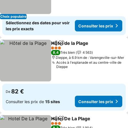
Choix populaire
Sélectionnez des dates pour voir
Consulter les prix
les prix exacts
Hôtel de la Plage
Partager
Ajouter à mes favoris
3 Étoiles
8,4
Très bien
4 563
Dieppe, à 6.9 km de : Varengeville-sur-Mer
Accès à l'esplanade et au centre-ville de
Dieppe
82 €
De
Consulter les prix de
15 sites
Consulter les prix
Hotel De La Plage
Partager
Ajouter à mes favoris
3 Étoiles
8,2
Très bien
1 904