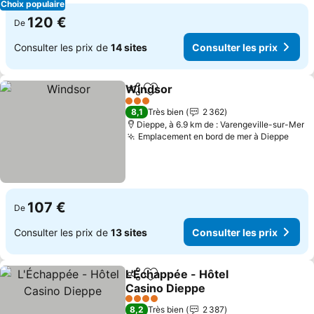
Choix populaire
120 €
De
Consulter les prix de
14 sites
Consulter les prix
Windsor
Partager
Ajouter à mes favoris
3 Étoiles
8,1
Très bien
2 362
Dieppe, à 6.9 km de : Varengeville-sur-Mer
Emplacement en bord de mer à Dieppe
107 €
De
Consulter les prix de
13 sites
Consulter les prix
L'Échappée - Hôtel
Partager
Ajouter à mes favoris
Casino Dieppe
4 Étoiles
8,2
Très bien
2 387