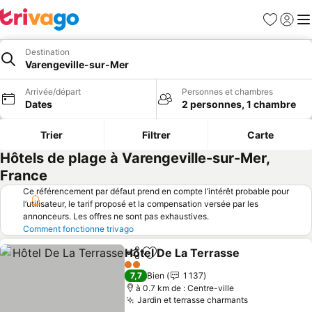
Favoris
Se con
Me
Destination
Varengeville-sur-Mer
Arrivée/départ
Personnes et chambres
Dates
2 personnes, 1 chambre
Trier
Filtrer
Carte
Hôtels de plage à Varengeville-sur-Mer,
France
Ce référencement par défaut prend en compte l’intérêt probable pour
l’utilisateur, le tarif proposé et la compensation versée par les
annonceurs. Les offres ne sont pas exhaustives.
Comment fonctionne trivago
Hôtel De La Terrasse
Partager
Ajouter à mes favoris
2 Étoiles
7,7
Bien
1 137
à 0.7 km de : Centre-ville
Jardin et terrasse charmants