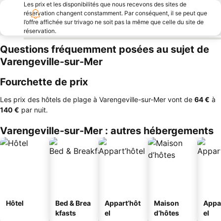
Les prix et les disponibilités que nous recevons des sites de
réservation changent constamment. Par conséquent, il se peut que
l’offre affichée sur trivago ne soit pas la même que celle du site de
réservation.
Questions fréquemment posées au sujet de
Varengeville-sur-Mer
Fourchette de prix
Les prix des hôtels de plage à Varengeville-sur-Mer vont de
‎64 €
à
‎140 €
par nuit.
Varengeville-sur-Mer : autres hébergements
Hôtel
Bed & Brea
Appart’hôt
Maison
Appa
kfasts
el
d’hôtes
el