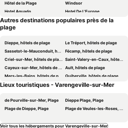
Hôtel de la Plage
Windsor
Hotel Aguado
Hotel De L'Europe
Autres destinations populaires près de la
Auberge du Vieux Puits
Villa Carlotta - Sea resort
plage
Le Pré Marin
Le Château de Grèges
Boutique Hôtel La Maison des Galets sur le front de mer
Dieppe, hôtels de plage
Le Tréport, hôtels de plage
Sassetot-le-Mauconduit, hôtels de plage
Fécamp, hôtels de plage
Criel-sur-Mer, hôtels de plage
Saint-Valery-en-Caux, hôtels de plage
Cayeux-sur-Mer, hôtels de plage
Ault, hôtels de plage
Mers-les-Bains, hôtels de plage
Quiberville, hôtels de plage
Lieux touristiques - Varengeville-sur-Mer
Veulettes-sur-Mer, hôtels de plage
Veules-les-Roses, hôtels de plage
Hautot-sur-Mer, hôtels de plage
Grèges, hôtels de plage
de Pourville-sur-Mer, Plage
Dieppe Plage, Plage
Beauchamps, hôtels de plage
Arques-la-Bataille, hôtels de plage
Plage de Dieppe, Plage
Plage de Veules-les-Roses, Plage
Tourville-sur-Arques, hôtels de plage
Senneville-sur-Fécamp, hôtels de plage
Ganzeville, hôtels de plage
Voir tous les hébergements pour Varengeville-sur-Mer