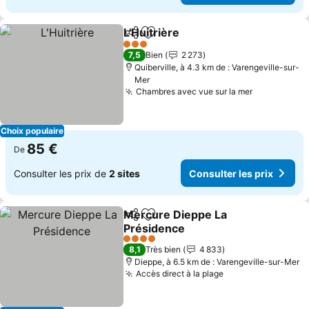
L'Huitrière
Partager
Ajouter à mes favoris
3 Étoiles
7,5
Bien
2 273
Quiberville, à 4.3 km de : Varengeville-sur-
Mer
Chambres avec vue sur la mer
Choix populaire
85 €
De
Consulter les prix de
2 sites
Consulter les prix
Mercure Dieppe La
Partager
Ajouter à mes favoris
Présidence
4 Étoiles
8,1
Très bien
4 833
Dieppe, à 6.5 km de : Varengeville-sur-Mer
Accès direct à la plage