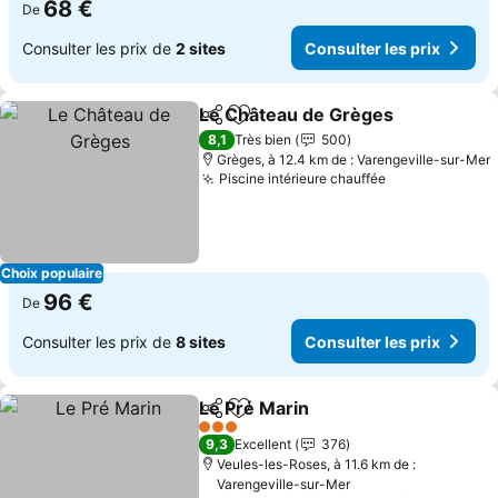
68 €
De
Consulter les prix de
2 sites
Consulter les prix
Le Château de Grèges
Partager
Ajouter à mes favoris
8,1
Très bien
500
Grèges, à 12.4 km de : Varengeville-sur-Mer
Piscine intérieure chauffée
Choix populaire
96 €
De
Consulter les prix de
8 sites
Consulter les prix
Le Pré Marin
Partager
Ajouter à mes favoris
3 Étoiles
9,3
Excellent
376
Veules-les-Roses, à 11.6 km de :
Varengeville-sur-Mer