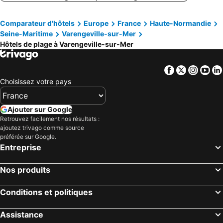
Comparateur d'hôtels
Europe
France
Haute-Normandie
Seine-Maritime
Varengeville-sur-Mer
Hôtels de plage à Varengeville-sur-Mer
Facebook
Twitter
Insta
Yo
Choisissez votre pays
Ajouter sur Google
Retrouvez facilement nos résultats :
ajoutez trivago comme source
préférée sur Google.
Entreprise
Nos produits
Conditions et politiques
Assistance