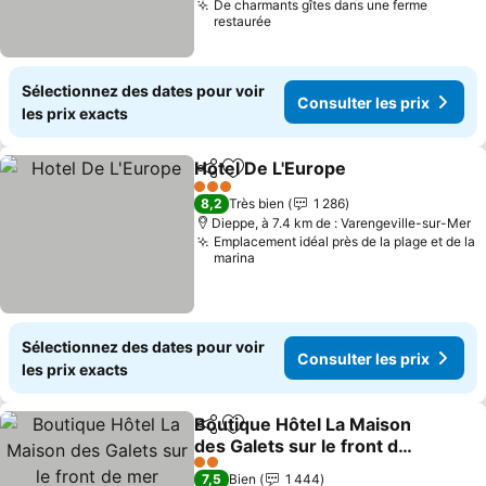
De charmants gîtes dans une ferme
restaurée
Sélectionnez des dates pour voir
Consulter les prix
les prix exacts
Hotel De L'Europe
Partager
Ajouter à mes favoris
3 Étoiles
8,2
Très bien
1 286
Dieppe, à 7.4 km de : Varengeville-sur-Mer
Emplacement idéal près de la plage et de la
marina
Sélectionnez des dates pour voir
Consulter les prix
les prix exacts
Boutique Hôtel La Maison
Partager
Ajouter à mes favoris
des Galets sur le front de
mer
2 Étoiles
7,5
Bien
1 444