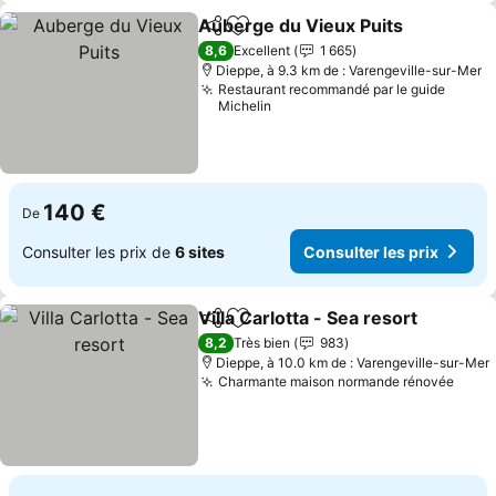
Auberge du Vieux Puits
Partager
Ajouter à mes favoris
8,6
Excellent
1 665
Dieppe, à 9.3 km de : Varengeville-sur-Mer
Restaurant recommandé par le guide
Michelin
140 €
De
Consulter les prix de
6 sites
Consulter les prix
Villa Carlotta - Sea resort
Partager
Ajouter à mes favoris
8,2
Très bien
983
Dieppe, à 10.0 km de : Varengeville-sur-Mer
Charmante maison normande rénovée