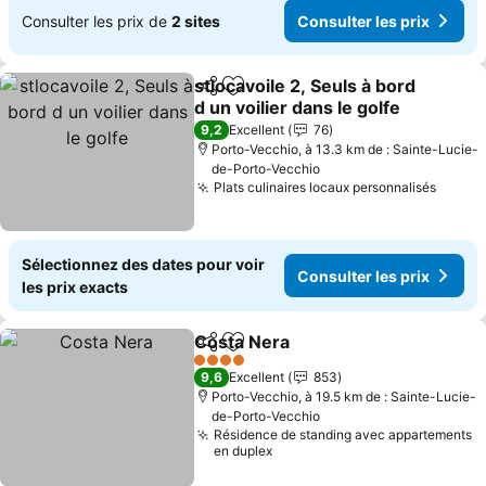
Consulter les prix de
2 sites
Consulter les prix
stlocavoile 2, Seuls à bord
Partager
Ajouter à mes favoris
d un voilier dans le golfe
9,2
Excellent
76
Porto-Vecchio, à 13.3 km de : Sainte-Lucie-
de-Porto-Vecchio
Plats culinaires locaux personnalisés
Sélectionnez des dates pour voir
Consulter les prix
les prix exacts
Costa Nera
Partager
Ajouter à mes favoris
4 Étoiles
9,6
Excellent
853
Porto-Vecchio, à 19.5 km de : Sainte-Lucie-
de-Porto-Vecchio
Résidence de standing avec appartements
en duplex