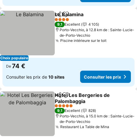
Le Balamina
Partager
Ajouter à mes favoris
4 Étoiles
9,1
Excellent
4 105
Porto-Vecchio, à 12.8 km de : Sainte-Lucie-
de-Porto-Vecchio
Piscine intérieure sur le toit
Choix populaire
74 €
De
Consulter les prix de
10 sites
Consulter les prix
Hotel Les Bergeries de
Partager
Ajouter à mes favoris
Palombaggia
5 Étoiles
9,1
Excellent
828
Porto-Vecchio, à 15.0 km de : Sainte-Lucie-
de-Porto-Vecchio
Restaurant La Table de Mina