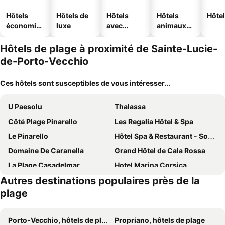
Hôtels
Hôtels de
Hôtels
Hôtels
Hôtel
économiq
luxe
avec
animaux
ues
piscine
acceptés
Hôtels de plage à proximité de Sainte-Lucie-
de-Porto-Vecchio
Ces hôtels sont susceptibles de vous intéresser...
U Paesolu
Thalassa
Côté Plage Pinarello
Les Regalia Hôtel & Spa
Le Pinarello
Hôtel Spa & Restaurant - Son de Mar
Domaine De Caranella
Grand Hôtel de Cala Rossa
La Plage Casadelmar
Hotel Marina Corsica
Autres destinations populaires près de la
Casadelmar
Auberge de cannedda
plage
Hotel Don Cesar
Le Balamina
Hotel Restaurant Mariosa
Casa Santini x Roc Seven
Porto-Vecchio, hôtels de plage
Propriano, hôtels de plage
Hôtel Le Belvédère
stlocavoile 2, Seuls à bord d un voilier dans le golfe