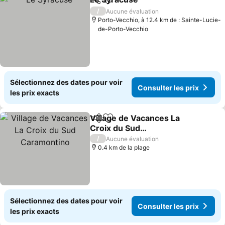
Partager
Ajouter à mes favoris
/
Aucune évaluation
Porto-Vecchio, à 12.4 km de : Sainte-Lucie-
de-Porto-Vecchio
Sélectionnez des dates pour voir
Consulter les prix
les prix exacts
Village de Vacances La
Partager
Ajouter à mes favoris
Croix du Sud
Caramontino
/
Aucune évaluation
0.4 km de la plage
Sélectionnez des dates pour voir
Consulter les prix
les prix exacts