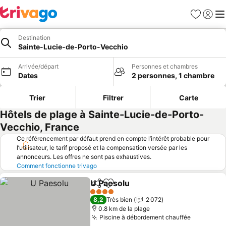
Favoris
Se con
Me
Destination
Sainte-Lucie-de-Porto-Vecchio
Arrivée/départ
Personnes et chambres
Dates
2 personnes, 1 chambre
Trier
Filtrer
Carte
Hôtels de plage à Sainte-Lucie-de-Porto-
Vecchio, France
Ce référencement par défaut prend en compte l’intérêt probable pour
l’utilisateur, le tarif proposé et la compensation versée par les
annonceurs. Les offres ne sont pas exhaustives.
Comment fonctionne trivago
U Paesolu
Partager
Ajouter à mes favoris
4 Étoiles
8,2
Très bien
2 072
0.8 km de la plage
Piscine à débordement chauffée