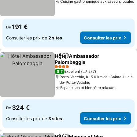
Cuisine gastronomique aux saveurs locales
191 €
De
Consulter les prix de
2 sites
Consulter les prix
Hôtel Ambassador
Partager
Ajouter à mes favoris
Palombaggia
4 Étoiles
8,7
Excellent
277
Porto-Vecchio, à 15.0 km de : Sainte-Lucie-
de-Porto-Vecchio
Espace spa et bien-être relaxant
324 €
De
Consulter les prix de
3 sites
Consulter les prix
Hôtel Maquis et Mer