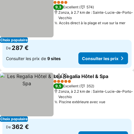
Partager
Ajouter à mes favoris
4 Étoiles
9,3
Excellent
574
Zonza, à 2.7 km de : Sainte-Lucie-de-Porto-
Vecchio
Accès direct à la plage et vue sur la mer
Choix populaire
287 €
De
Consulter les prix de
9 sites
Consulter les prix
Les Regalia Hôtel & Spa
Partager
Ajouter à mes favoris
5 Étoiles
9,5
Excellent
352
Zonza, à 2.2 km de : Sainte-Lucie-de-Porto-
Vecchio
Piscine extérieure avec vue
Choix populaire
362 €
De