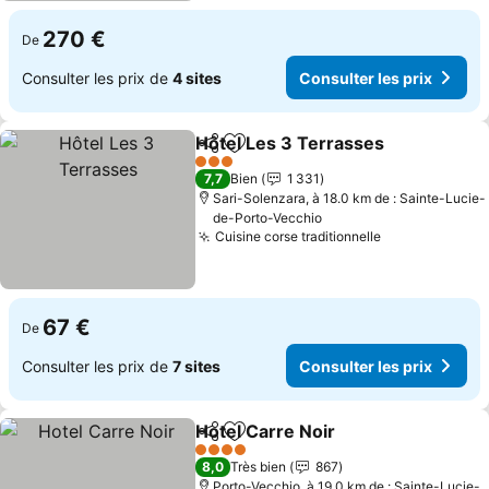
270 €
De
Consulter les prix de
4 sites
Consulter les prix
Hôtel Les 3 Terrasses
Partager
Ajouter à mes favoris
3 Étoiles
7,7
Bien
1 331
Sari-Solenzara, à 18.0 km de : Sainte-Lucie-
de-Porto-Vecchio
Cuisine corse traditionnelle
67 €
De
Consulter les prix de
7 sites
Consulter les prix
Hotel Carre Noir
Partager
Ajouter à mes favoris
4 Étoiles
8,0
Très bien
867
Porto-Vecchio, à 19.0 km de : Sainte-Lucie-