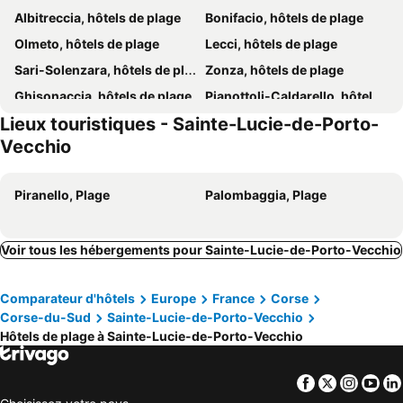
Albitreccia, hôtels de plage
Bonifacio, hôtels de plage
Hotel Costa Salina
Hotel Les Bergeries de Palombaggia
Olmeto, hôtels de plage
Lecci, hôtels de plage
Hôtel Ambassador Palombaggia
Hôtel Maquis et Mer
Sari-Solenzara, hôtels de plage
Zonza, hôtels de plage
Hôtel Les 3 Terrasses
Hotel La Solenzara
Ghisonaccia, hôtels de plage
Pianottoli-Caldarello, hôtels de plage
Hotel Carre Noir
Costa Nera
Lieux touristiques - Sainte-Lucie-de-Porto-
Serra-di-Ferro, hôtels de plage
Sartène, hôtels de plage
Vecchio
Porto-Pollo, hôtels de plage
Coti-Chiavari, hôtels de plage
Grosseto-Prugna, hôtels de plage
Serra-di-Fiumorbo, hôtels de plage
Piranello, Plage
Palombaggia, Plage
Aléria, hôtels de plage
Figari, hôtels de plage
Voir tous les hébergements pour Sainte-Lucie-de-Porto-Vecchio
Comparateur d'hôtels
Europe
France
Corse
Corse-du-Sud
Sainte-Lucie-de-Porto-Vecchio
Hôtels de plage à Sainte-Lucie-de-Porto-Vecchio
Facebook
Twitter
Insta
Yo