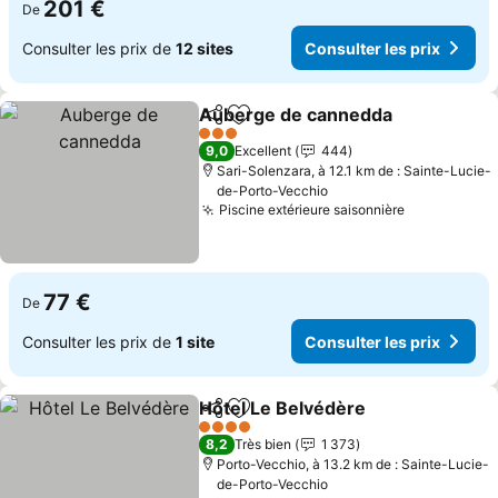
201 €
De
Consulter les prix de
12 sites
Consulter les prix
Auberge de cannedda
Partager
Ajouter à mes favoris
3 Étoiles
9,0
Excellent
444
Sari-Solenzara, à 12.1 km de : Sainte-Lucie-
de-Porto-Vecchio
Piscine extérieure saisonnière
77 €
De
Consulter les prix de
1 site
Consulter les prix
Hôtel Le Belvédère
Partager
Ajouter à mes favoris
4 Étoiles
8,2
Très bien
1 373
Porto-Vecchio, à 13.2 km de : Sainte-Lucie-
de-Porto-Vecchio