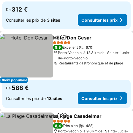
312 €
De
Consulter les prix de
3 sites
Consulter les prix
Hotel Don Cesar
Partager
Ajouter à mes favoris
5 Étoiles
8,9
Excellent
670
Porto-Vecchio, à 12.3 km de : Sainte-Lucie-
de-Porto-Vecchio
Restaurants gastronomique et de plage
Choix populaire
588 €
De
Consulter les prix de
13 sites
Consulter les prix
La Plage Casadelmar
Partager
Ajouter à mes favoris
5 Étoiles
8,4
Très bien
488
Porto-Vecchio, à 9.6 km de : Sainte-Lucie-