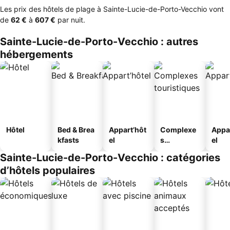
Les prix des hôtels de plage à Sainte-Lucie-de-Porto-Vecchio vont
de
‎62 €
à
‎607 €
par nuit.
Sainte-Lucie-de-Porto-Vecchio : autres
hébergements
Hôtel
Bed & Brea
Appart’hôt
Complexe
Appa
kfasts
el
s
el
touristique
Sainte-Lucie-de-Porto-Vecchio : catégories
s
d’hôtels populaires