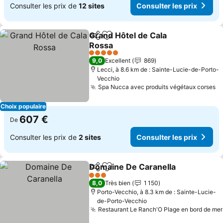
Consulter les prix de
12 sites
Consulter les prix
Grand Hôtel de Cala
Partager
Ajouter à mes favoris
Rossa
5 Étoiles
9,0
Excellent
869
Lecci, à 8.6 km de : Sainte-Lucie-de-Porto-
Vecchio
Spa Nucca avec produits végétaux corses
Choix populaire
607 €
De
Consulter les prix de
2 sites
Consulter les prix
Domaine De Caranella
Partager
Ajouter à mes favoris
3 Étoiles
8,0
Très bien
1 150
Porto-Vecchio, à 8.3 km de : Sainte-Lucie-
de-Porto-Vecchio
Restaurant Le Ranch'O Plage en bord de mer