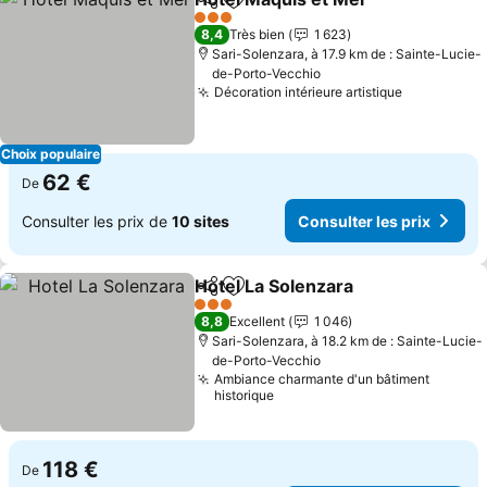
Partager
Ajouter à mes favoris
3 Étoiles
8,4
Très bien
1 623
Sari-Solenzara, à 17.9 km de : Sainte-Lucie-
de-Porto-Vecchio
Décoration intérieure artistique
Choix populaire
62 €
De
Consulter les prix de
10 sites
Consulter les prix
Hotel La Solenzara
Partager
Ajouter à mes favoris
3 Étoiles
8,8
Excellent
1 046
Sari-Solenzara, à 18.2 km de : Sainte-Lucie-
de-Porto-Vecchio
Ambiance charmante d'un bâtiment
historique
118 €
De