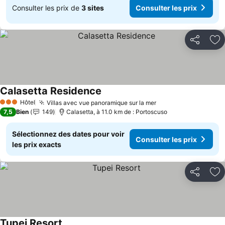
Consulter les prix de
3 sites
Consulter les prix
Partager
Aj
Calasetta Residence
Consulter les prix
Hôtel
Villas avec vue panoramique sur la mer
Consulter les prix
3 Étoiles
7,5
Bien
149
Calasetta, à 11.0 km de : Portoscuso
Sélectionnez des dates pour voir
Consulter les prix
les prix exacts
Partager
Aj
Tupei Resort