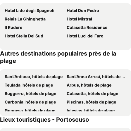
Hotel Lido degli Spagnoli
Hotel Don Pedro
Relais La Ghinghetta
Hotel Mistral
Il Rudere
Calasetta Residence
Hotel Stella Del Sud
Hotel Luci del Faro
Autres destinations populaires près de la
plage
Sant'Antioco, hôtels de plage
Sant'Anna Arresi, hôtels de plage
Teulada, hôtels de plage
Arbus, hôtels de plage
Buggerru, hôtels de plage
Calasetta, hôtels de plage
Carbonia, hôtels de plage
Piscinas, hôtels de plage
Gonnesa, hôtels de plage
Iglesias, hôtels de plage
Lieux touristiques - Portoscuso
Carloforte, hôtels de plage