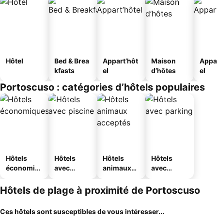
Hôtel
Bed & Brea
Appart’hôt
Maison
Appa
kfasts
el
d’hôtes
el
Portoscuso : catégories d’hôtels populaires
Hôtels
Hôtels
Hôtels
Hôtels
économiq
avec
animaux
avec
ues
piscine
acceptés
parking
Hôtels de plage à proximité de Portoscuso
Ces hôtels sont susceptibles de vous intéresser...