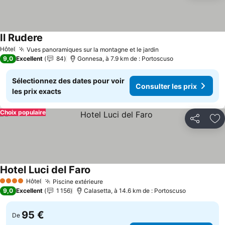
Il Rudere
Consulter les prix
Hôtel
Vues panoramiques sur la montagne et le jardin
Consulter les prix
9,0
Excellent
84
Gonnesa, à 7.9 km de : Portoscuso
Sélectionnez des dates pour voir
Consulter les prix
les prix exacts
Choix populaire
Partager
Aj
Hotel Luci del Faro
Consulter les prix
Hôtel
Piscine extérieure
Consulter les prix
4 Étoiles
9,0
Excellent
1 156
Calasetta, à 14.6 km de : Portoscuso
95 €
De