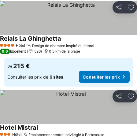
Partager
Aj
Relais La Ghinghetta
Consulter les prix
Hôtel
Design de chambre inspiré du littoral
Consulter les prix
4 Étoiles
9,6
Excellent
526
0.5 km de la plage
215 €
De
Consulter les prix de
6 sites
Consulter les prix
Partager
Aj
Hotel Mistral
Consulter les prix
Hôtel
Emplacement central privilégié à Portoscuso
Consulter les 
3 Étoiles