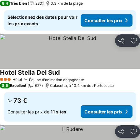
8,4
Très bien
280
0.3 km de la plage
Sélectionnez des dates pour voir
Consulter les prix
les prix exacts
Partager
Aj
Hotel Stella Del Sud
Consulter les prix
Hôtel
Équipe d'animation engageante
Consulter les prix
3 Étoiles
8,5
Excellent
627
Calasetta, à 13.4 km de : Portoscuso
73 €
De
Consulter les prix de
11 sites
Consulter les prix
Partager
Aj