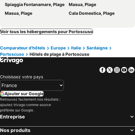
Spiaggia Fontanamare, Plage
Masua, Plage
Masua, Plage
Cala Domestica, Plage
Voir tous les hébergements pour Portoscuso
Comparateur d'hôtels
Europe
Italie
Sardaigne
Portoscuso
Hôtels de plage à Portoscuso
Facebook
Twitter
Insta
Yo
Choisissez votre pays
Ajouter sur Google
Retrouvez facilement nos résultats :
ajoutez trivago comme source
préférée sur Google.
Entreprise
Nos produits