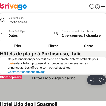
Favoris
Se con
Me
Destination
Portoscuso
Arrivée/départ
Personnes et chambres
Dates
2 personnes, 1 chambre
Trier
Filtrer
Carte
Hôtels de plage à Portoscuso, Italie
Ce référencement par défaut prend en compte l’intérêt probable pour
l’utilisateur, le tarif proposé et la compensation versée par les
annonceurs. Les offres ne sont pas exhaustives.
Comment fonctionne trivago
Choix populaire
Partager
Aj
Hotel Lido degli Spagnoli