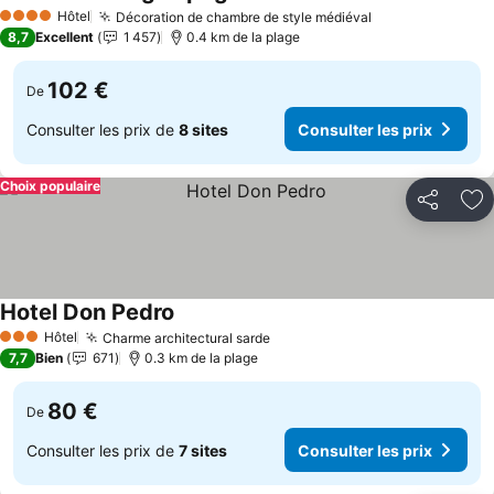
Consulter les prix
Hôtel
Décoration de chambre de style médiéval
Consulter les p
4 Étoiles
8,7
Excellent
1 457
0.4 km de la plage
102 €
De
Consulter les prix de
8 sites
Consulter les prix
Choix populaire
Partager
Aj
Hotel Don Pedro
Consulter les prix
Hôtel
Charme architectural sarde
Consulter les prix
3 Étoiles
7,7
Bien
671
0.3 km de la plage
80 €
De
Consulter les prix de
7 sites
Consulter les prix