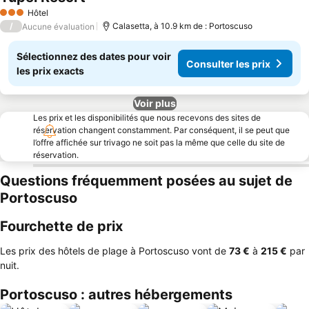
Consulter les prix
Hôtel
3 Étoiles
/
Calasetta, à 10.9 km de : Portoscuso
Aucune évaluation
Sélectionnez des dates pour voir
Consulter les prix
les prix exacts
Voir plus
Les prix et les disponibilités que nous recevons des sites de
réservation changent constamment. Par conséquent, il se peut que
l’offre affichée sur trivago ne soit pas la même que celle du site de
réservation.
Questions fréquemment posées au sujet de
Portoscuso
Fourchette de prix
Les prix des hôtels de plage à Portoscuso vont de
‎73 €
à
‎215 €
par
nuit.
Portoscuso : autres hébergements