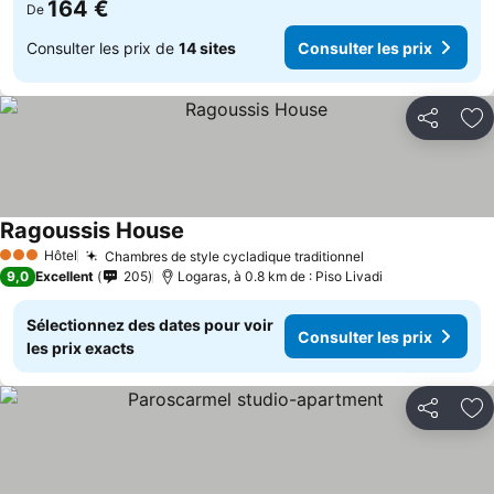
164 €
De
Consulter les prix de
14 sites
Consulter les prix
Partager
Aj
Ragoussis House
Hôtel
Chambres de style cycladique traditionnel
3 Étoiles
9,0
Excellent
205
Logaras, à 0.8 km de : Piso Livadi
Sélectionnez des dates pour voir
Consulter les prix
les prix exacts
Partager
Aj