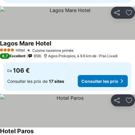
Partager
Aj
Lagos Mare Hotel
Hôtel
Cuisine naxienne primée
4 Étoiles
8,7
Excellent
858
Agios Prokopios, à 9.6 km de : Piso Livadi
106 €
De
Consulter les prix de
17 sites
Consulter les prix
Partager
Aj
Hotel Paros