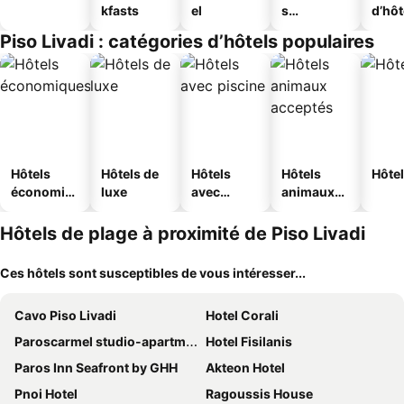
kfasts
el
s
d’hô
touristique
Piso Livadi : catégories d’hôtels populaires
s
Hôtels
Hôtels de
Hôtels
Hôtels
Hôtel
économiq
luxe
avec
animaux
ues
piscine
acceptés
Hôtels de plage à proximité de Piso Livadi
Ces hôtels sont susceptibles de vous intéresser...
Cavo Piso Livadi
Hotel Corali
Paroscarmel studio-apartment
Hotel Fisilanis
Paros Inn Seafront by GHH
Akteon Hotel
Pnoi Hotel
Ragoussis House