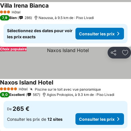
Villa Irena Bianca
Hôtel
3 Étoiles
7,9
Bien
286
Naoussa, à 9.5 km de : Piso Livadi
Sélectionnez des dates pour voir
Consulter les prix
les prix exacts
Choix populaire
Partager
Aj
Naxos Island Hotel
Hôtel
Piscine sur le toit avec vue panoramique
5 Étoiles
9,0
Excellent
567
Agios Prokopios, à 9.3 km de : Piso Livadi
265 €
De
Consulter les prix de
12 sites
Consulter les prix