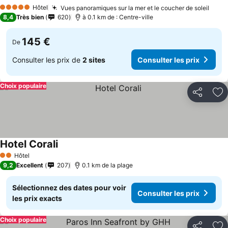
Hôtel
Vues panoramiques sur la mer et le coucher de soleil
5 Étoiles
8,4
Très bien
620
à 0.1 km de : Centre-ville
145 €
De
Consulter les prix de
2 sites
Consulter les prix
Choix populaire
Partager
Aj
Hotel Corali
Hôtel
2 Étoiles
9,2
Excellent
207
0.1 km de la plage
Sélectionnez des dates pour voir
Consulter les prix
les prix exacts
Choix populaire