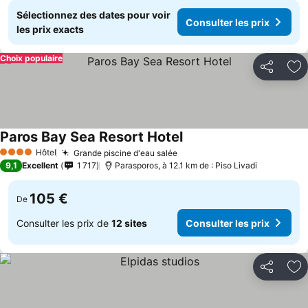
Sélectionnez des dates pour voir
Consulter les prix
les prix exacts
Choix populaire
Partager
Aj
Paros Bay Sea Resort Hotel
Hôtel
Grande piscine d'eau salée
4 Étoiles
9,1
Excellent
1 717
Parasporos, à 12.1 km de : Piso Livadi
105 €
De
Consulter les prix de
12 sites
Consulter les prix
Partager
Aj