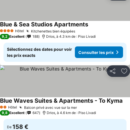
Blue & Sea Studios Apartments
Hôtel
Kitchenettes bien équipées
4 Étoiles
9,2
Excellent
188
Drios, à 4.3 km de : Piso Livadi
Sélectionnez des dates pour voir
Consulter les prix
les prix exacts
Partager
Aj
Blue Waves Suites & Apartments - To Kyma
Hôtel
Balcon privé avec vue sur la mer
2 Étoiles
9,8
Excellent
647
Drios, à 4.6 km de : Piso Livadi
158 €
De