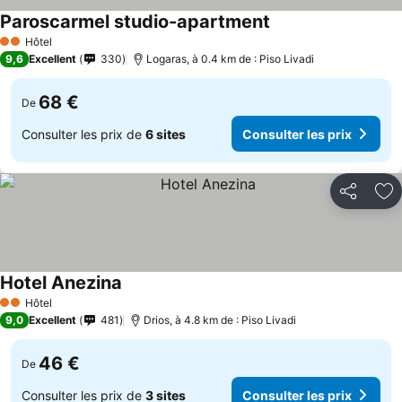
Paroscarmel studio-apartment
Hôtel
2 Étoiles
9,6
Excellent
330
Logaras, à 0.4 km de : Piso Livadi
68 €
De
Consulter les prix de
6 sites
Consulter les prix
Partager
Aj
Hotel Anezina
Hôtel
2 Étoiles
9,0
Excellent
481
Drios, à 4.8 km de : Piso Livadi
46 €
De
Consulter les prix de
3 sites
Consulter les prix