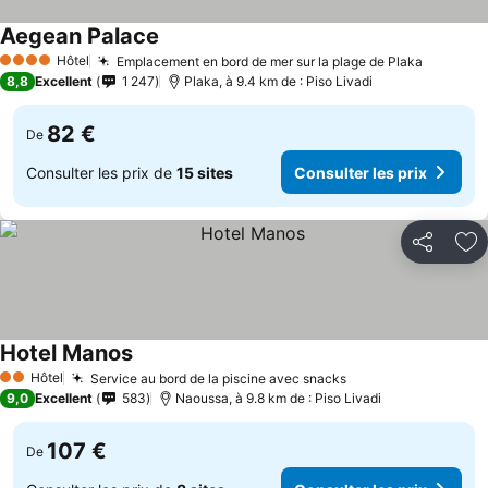
Aegean Palace
Hôtel
Emplacement en bord de mer sur la plage de Plaka
4 Étoiles
8,8
Excellent
1 247
Plaka, à 9.4 km de : Piso Livadi
82 €
De
Consulter les prix de
15 sites
Consulter les prix
Partager
Aj
Hotel Manos
Hôtel
Service au bord de la piscine avec snacks
2 Étoiles
9,0
Excellent
583
Naoussa, à 9.8 km de : Piso Livadi
107 €
De