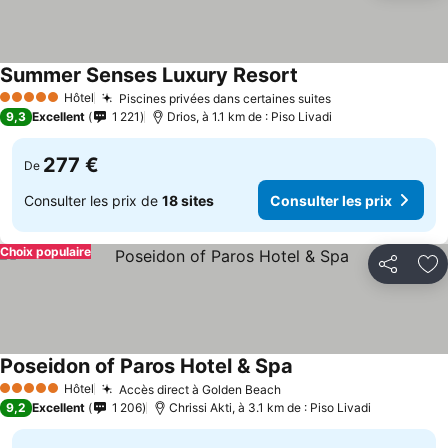
Summer Senses Luxury Resort
Hôtel
Piscines privées dans certaines suites
5 Étoiles
9,3
Excellent
1 221
Drios, à 1.1 km de : Piso Livadi
277 €
De
Consulter les prix de
18 sites
Consulter les prix
Choix populaire
Partager
Aj
Poseidon of Paros Hotel & Spa
Hôtel
Accès direct à Golden Beach
5 Étoiles
9,2
Excellent
1 206
Chrissi Akti, à 3.1 km de : Piso Livadi