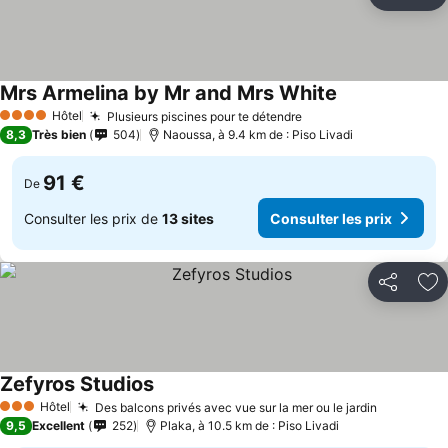
Partager
Aj
Mrs Armelina by Mr and Mrs White
Hôtel
Plusieurs piscines pour te détendre
4 Étoiles
8,3
Très bien
504
Naoussa, à 9.4 km de : Piso Livadi
91 €
De
Consulter les prix de
13 sites
Consulter les prix
Partager
Aj
Zefyros Studios
Hôtel
Des balcons privés avec vue sur la mer ou le jardin
3 Étoiles
9,5
Excellent
252
Plaka, à 10.5 km de : Piso Livadi