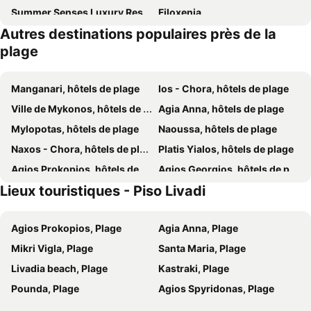
Summer Senses Luxury Resort
Filoxenia
Autres destinations populaires près de la
Paros Blue Dolphin FULLY RENOVATED by RIVEA GROUP
Hotel Silver Rocks
plage
Poseidon of Paros Hotel & Spa
Golden Sand Paros
Porto Paradiso
Amaryllis Beach Hotel
Manganari, hôtels de plage
Ios - Chora, hôtels de plage
Blue & Sea Studios Apartments
Apartments Tarsa
Ville de Mykonos, hôtels de plage
Agia Anna, hôtels de plage
Blue Waves Suites & Apartments - To Kyma
Nissiotiko
Mylopotas, hôtels de plage
Naoussa, hôtels de plage
Hotel Anezina
Amalgam Homes Paros
Naxos - Chora, hôtels de plage
Platis Yialos, hôtels de plage
Fyrogenis Palace
Kapares Studios
Agios Prokopios, hôtels de plage
Agios Georgios, hôtels de plage
Lianos Village
Athina Studios and Suites Plaka
Lieux touristiques - Piso Livadi
Elia Beach, hôtels de plage
Parikia, hôtels de plage
Virtu Suites
Kalia Studios
Plaka, hôtels de plage
Agios Ioannis, hôtels de plage
Keti Kapri Studios
Hotel Fanis
Agios Prokopios, Plage
Agia Anna, Plage
Ornos, hôtels de plage
Agios Stefanos, hôtels de plage
Agia Anna hotel
Deep Blue
Mikri Vigla, Plage
Santa Maria, Plage
Psarou, hôtels de plage
Kalo Livadi, hôtels de plage
Summer Shades Hotel
Iria Beach Art Hotel
Livadia beach, Plage
Kastraki, Plage
Logaras, hôtels de plage
Livadia - Paros, hôtels de plage
Villa veranda
Naxos Island Hotel
Pounda, Plage
Agios Spyridonas, Plage
Alyki, hôtels de plage
Azolimnos, hôtels de plage
Alex Mike
Iades Studios & Apartments
Vari, hôtels de plage
Drios, hôtels de plage