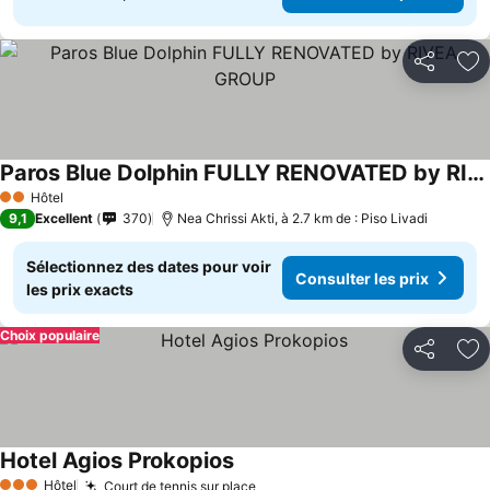
Partager
Aj
Paros Blue Dolphin FULLY RENOVATED by RIVEA GROUP
Hôtel
2 Étoiles
9,1
Excellent
370
Nea Chrissi Akti, à 2.7 km de : Piso Livadi
Sélectionnez des dates pour voir
Consulter les prix
les prix exacts
Choix populaire
Partager
Aj
Hotel Agios Prokopios
Hôtel
Court de tennis sur place