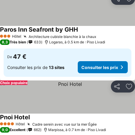
Partager
Aj
Paros Inn Seafront by GHH
Hôtel
Architecture cubiste blanchie à la chaux
3 Étoiles
8,3
Très bien
633
Logaras, à 0.5 km de : Piso Livadi
47 €
De
Consulter les prix de
13 sites
Consulter les prix
Choix populaire
Partager
Aj
Pnoi Hotel
Hôtel
Cadre serein avec vue sur la mer Égée
4 Étoiles
9,0
Excellent
662
Marpissa, à 0.7 km de : Piso Livadi