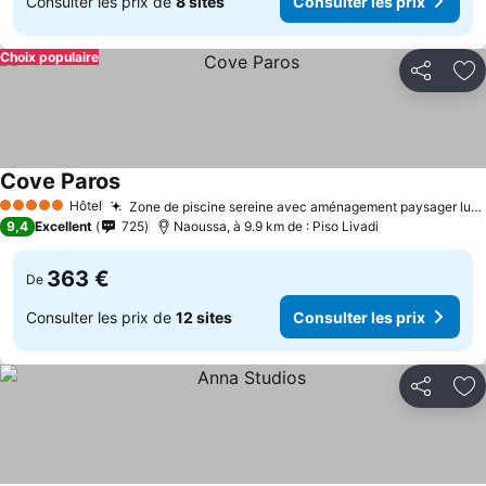
Consulter les prix de
8 sites
Consulter les prix
Choix populaire
Partager
Aj
Cove Paros
Hôtel
Zone de piscine sereine avec aménagement paysager luxuriant
5 Étoiles
9,4
Excellent
725
Naoussa, à 9.9 km de : Piso Livadi
363 €
De
Consulter les prix de
12 sites
Consulter les prix
Partager
Aj