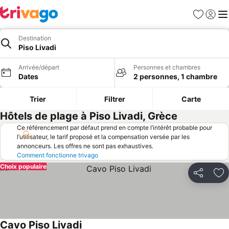
Favoris
Se con
Me
Destination
Piso Livadi
Arrivée/départ
Personnes et chambres
Dates
2 personnes, 1 chambre
Trier
Filtrer
Carte
Hôtels de plage à Piso Livadi, Grèce
Ce référencement par défaut prend en compte l’intérêt probable pour
l’utilisateur, le tarif proposé et la compensation versée par les
annonceurs. Les offres ne sont pas exhaustives.
Comment fonctionne trivago
Choix populaire
Partager
Aj
Cavo Piso Livadi