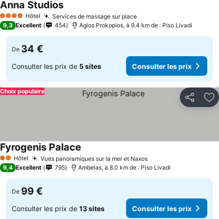
Anna Studios
Hôtel
Services de massage sur place
4 Étoiles
9,3
Excellent
454
Agios Prokopios, à 9.4 km de : Piso Livadi
34 €
De
Consulter les prix de
5 sites
Consulter les prix
Choix populaire
Partager
Aj
Fyrogenis Palace
Hôtel
Vues panoramiques sur la mer et Naxos
2 Étoiles
9,4
Excellent
795
Ambelas, à 8.0 km de : Piso Livadi
99 €
De
Consulter les prix de
13 sites
Consulter les prix