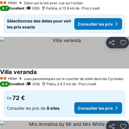
Hôtel
Salon sur le toit avec vue sur l'océan
2 Étoiles
8,7
Excellent
626
Parikia, à 10.9 km de : Piso Livadi
Sélectionnez des dates pour voir
Consulter les prix
les prix exacts
Partager
Aj
Villa veranda
Hôtel
vues panoramiques sur le coucher de soleil dans les Cyclades
2 Étoiles
8,9
Excellent
208
Plaka, à 9.3 km de : Piso Livadi
72 €
De
Consulter les prix de
8 sites
Consulter les prix