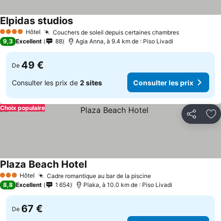
Elpidas studios
Hôtel
Couchers de soleil depuis certaines chambres
4 Étoiles
9,3
Excellent
88
Agia Anna, à 9.4 km de : Piso Livadi
49 €
De
Consulter les prix de
2 sites
Consulter les prix
Choix populaire
Partager
Aj
Plaza Beach Hotel
Hôtel
Cadre romantique au bar de la piscine
3 Étoiles
8,8
Excellent
1 654
Plaka, à 10.0 km de : Piso Livadi
67 €
De