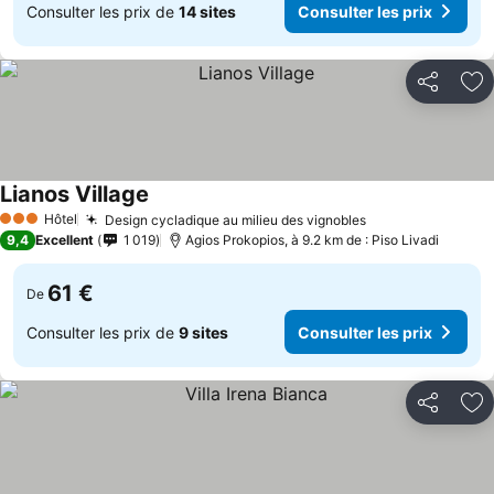
Consulter les prix de
14 sites
Consulter les prix
Partager
Aj
Lianos Village
Hôtel
Design cycladique au milieu des vignobles
3 Étoiles
9,4
Excellent
1 019
Agios Prokopios, à 9.2 km de : Piso Livadi
61 €
De
Consulter les prix de
9 sites
Consulter les prix
Partager
Aj