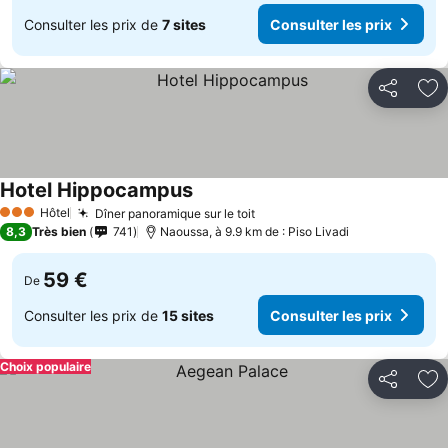
Consulter les prix de
7 sites
Consulter les prix
Partager
Aj
Hotel Hippocampus
Hôtel
Dîner panoramique sur le toit
3 Étoiles
8,3
Très bien
741
Naoussa, à 9.9 km de : Piso Livadi
59 €
De
Consulter les prix de
15 sites
Consulter les prix
Choix populaire
Partager
Aj