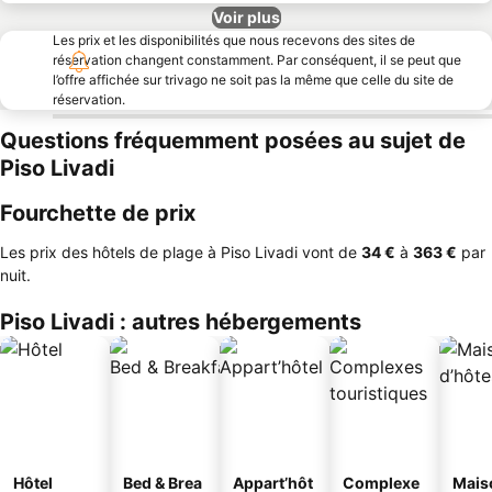
Voir plus
Les prix et les disponibilités que nous recevons des sites de
réservation changent constamment. Par conséquent, il se peut que
l’offre affichée sur trivago ne soit pas la même que celle du site de
réservation.
Questions fréquemment posées au sujet de
Piso Livadi
Fourchette de prix
Les prix des hôtels de plage à Piso Livadi vont de
‎34 €
à
‎363 €
par
nuit.
Piso Livadi : autres hébergements
Hôtel
Bed & Brea
Appart’hôt
Complexe
Mais