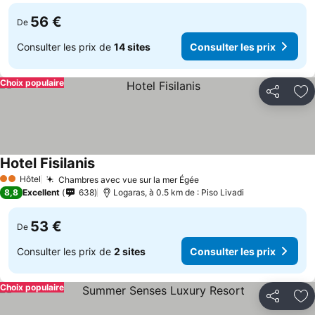
56 €
De
Consulter les prix de
14 sites
Consulter les prix
Choix populaire
Partager
Aj
Hotel Fisilanis
Hôtel
Chambres avec vue sur la mer Égée
2 Étoiles
8,8
Excellent
638
Logaras, à 0.5 km de : Piso Livadi
53 €
De
Consulter les prix de
2 sites
Consulter les prix
Choix populaire
Partager
Aj