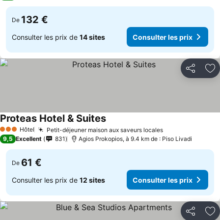
132 €
De
Consulter les prix de
14 sites
Consulter les prix
Partager
Aj
Proteas Hotel & Suites
Hôtel
Petit-déjeuner maison aux saveurs locales
3 Étoiles
9,5
Excellent
831
Agios Prokopios, à 9.4 km de : Piso Livadi
61 €
De
Consulter les prix de
12 sites
Consulter les prix
Partager
Aj