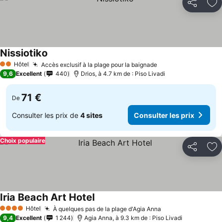
Partager
Aj
Nissiotiko
Hôtel
Accès exclusif à la plage pour la baignade
2 Étoiles
9,6
Excellent
440
Drios, à 4.7 km de : Piso Livadi
71 €
De
Consulter les prix de
4 sites
Consulter les prix
Choix populaire
Partager
Aj
Iria Beach Art Hotel
Hôtel
À quelques pas de la plage d'Agia Anna
4 Étoiles
9,4
Excellent
1 244
Agia Anna, à 9.3 km de : Piso Livadi