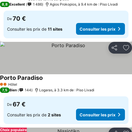
3 Étoiles
8,8
Excellent
1 486
Agios Prokopios, à 9.4 km de : Piso Livadi
70 €
De
Consulter les prix de
11 sites
Consulter les prix
Partager
Aj
Porto Paradiso
Hôtel
2 Étoiles
7,5
Bien
144
Logaras, à 3.3 km de : Piso Livadi
67 €
De
Consulter les prix de
2 sites
Consulter les prix
Choix populaire