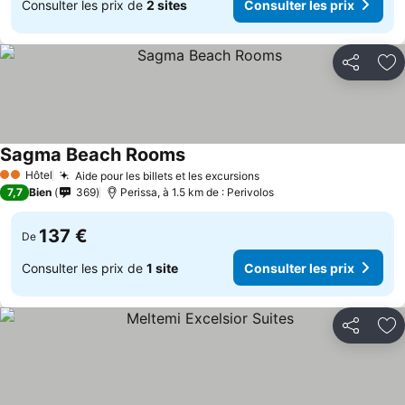
Consulter les prix de
2 sites
Consulter les prix
Partager
Aj
Sagma Beach Rooms
Hôtel
Aide pour les billets et les excursions
2 Étoiles
7,7
Bien
369
Perissa, à 1.5 km de : Perivolos
137 €
De
Consulter les prix de
1 site
Consulter les prix
Partager
Aj