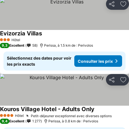
Partager
Aj
Evizorzia Villas
Hôtel
3 Étoiles
9,3
Excellent
58
Perissa, à 1.5 km de : Perivolos
Sélectionnez des dates pour voir
Consulter les prix
les prix exacts
Partager
Aj
Kouros Village Hotel - Adults Only
Hôtel
Petit-déjeuner exceptionnel avec diverses options
4 Étoiles
9,4
Excellent
1 277
Perissa, à 0.8 km de : Perivolos