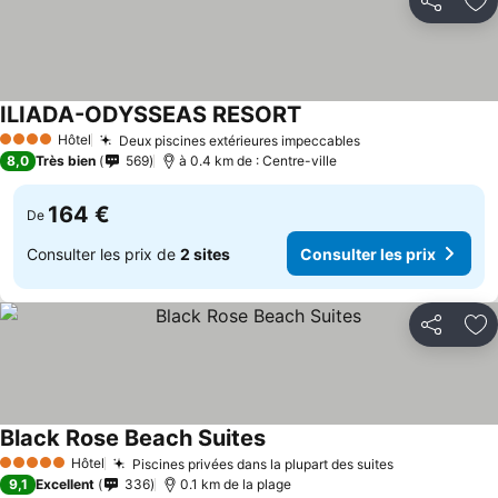
Partager
Aj
ILIADA-ODYSSEAS RESORT
Hôtel
Deux piscines extérieures impeccables
4 Étoiles
8,0
Très bien
569
à 0.4 km de : Centre-ville
164 €
De
Consulter les prix de
2 sites
Consulter les prix
Partager
Aj
Black Rose Beach Suites
Hôtel
Piscines privées dans la plupart des suites
5 Étoiles
9,1
Excellent
336
0.1 km de la plage