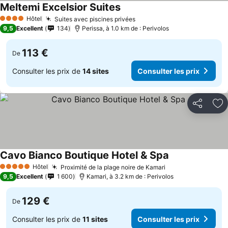
Meltemi Excelsior Suites
Hôtel
Suites avec piscines privées
4 Étoiles
9,5
Excellent
134
Perissa, à 1.0 km de : Perivolos
113 €
De
Consulter les prix de
14 sites
Consulter les prix
Partager
Aj
Cavo Bianco Boutique Hotel & Spa
Hôtel
Proximité de la plage noire de Kamari
5 Étoiles
9,5
Excellent
1 600
Kamari, à 3.2 km de : Perivolos
129 €
De
Consulter les prix de
11 sites
Consulter les prix