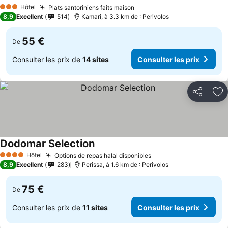
Hôtel
Plats santoriniens faits maison
3 Étoiles
8,9
Excellent
514
Kamari, à 3.3 km de : Perivolos
55 €
De
Consulter les prix de
14 sites
Consulter les prix
Partager
Aj
Dodomar Selection
Hôtel
Options de repas halal disponibles
4 Étoiles
8,9
Excellent
283
Perissa, à 1.6 km de : Perivolos
75 €
De
Consulter les prix de
11 sites
Consulter les prix