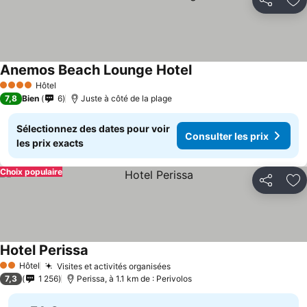
Partager
Aj
Anemos Beach Lounge Hotel
Hôtel
4 Étoiles
7,8
Bien
6
Juste à côté de la plage
Sélectionnez des dates pour voir
Consulter les prix
les prix exacts
Choix populaire
Partager
Aj
Hotel Perissa
Hôtel
Visites et activités organisées
2 Étoiles
7,3
1 256
Perissa, à 1.1 km de : Perivolos