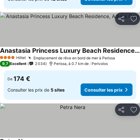
Partager
Aj
Anastasia Princess Luxury Beach Residence, Adults Only
Hôtel
Emplacement de rêve en bord de mer à Perissa
4 Étoiles
9,7
Excellent
2 034
Perissa, à 0.7 km de : Perivolos
174 €
De
Consulter les prix de
5 sites
Consulter les prix
Partager
Aj