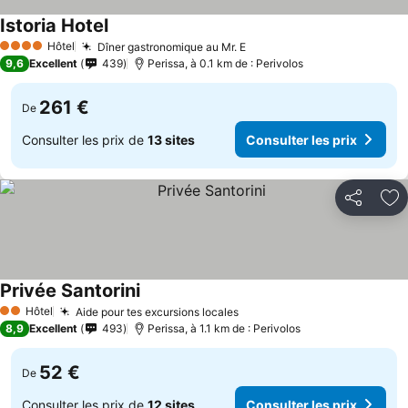
Istoria Hotel
Hôtel
Dîner gastronomique au Mr. E
4 Étoiles
9,6
Excellent
439
Perissa, à 0.1 km de : Perivolos
261 €
De
Consulter les prix de
13 sites
Consulter les prix
Partager
Aj
Privée Santorini
Hôtel
Aide pour tes excursions locales
2 Étoiles
8,9
Excellent
493
Perissa, à 1.1 km de : Perivolos
52 €
De
Consulter les prix de
12 sites
Consulter les prix