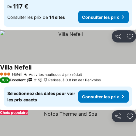
117 €
De
Consulter les prix de
14 sites
Consulter les prix
Partager
Aj
Villa Nefeli
Hôtel
Activités nautiques à prix réduit
3 Étoiles
9,6
Excellent
215
Perissa, à 0.8 km de : Perivolos
Sélectionnez des dates pour voir
Consulter les prix
les prix exacts
Choix populaire
Partager
Aj