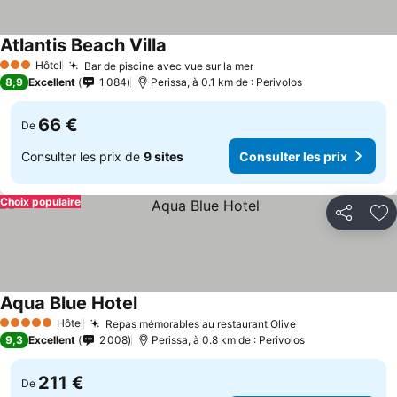
Atlantis Beach Villa
Hôtel
Bar de piscine avec vue sur la mer
3 Étoiles
8,9
Excellent
1 084
Perissa, à 0.1 km de : Perivolos
66 €
De
Consulter les prix de
9 sites
Consulter les prix
Choix populaire
Partager
Aj
Aqua Blue Hotel
Hôtel
Repas mémorables au restaurant Olive
5 Étoiles
9,3
Excellent
2 008
Perissa, à 0.8 km de : Perivolos
211 €
De