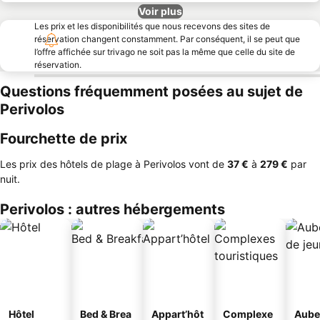
Voir plus
Les prix et les disponibilités que nous recevons des sites de
réservation changent constamment. Par conséquent, il se peut que
l’offre affichée sur trivago ne soit pas la même que celle du site de
réservation.
Questions fréquemment posées au sujet de
Perivolos
Fourchette de prix
Les prix des hôtels de plage à Perivolos vont de
‎37 €
à
‎279 €
par
nuit.
Perivolos : autres hébergements
Hôtel
Bed & Brea
Appart’hôt
Complexe
Aube