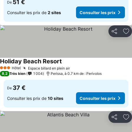
51 €
De
Consulter les prix de
2 sites
Consulter les prix
Partager
Aj
Holiday Beach Resort
Hôtel
Espace billard en plein air
3 Étoiles
8,2
Très bien
1 004
Perissa, à 0.7 km de : Perivolos
37 €
De
Consulter les prix de
10 sites
Consulter les prix
Partager
Aj