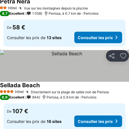
Petra Nera
Hôtel
Vue sur les montagnes depuis la piscine
2 Étoiles
8,7
Excellent
1 058
Perissa, à 0.7 km de : Perivolos
58 €
De
Consulter les prix de
13 sites
Consulter les prix
Partager
Aj
Sellada Beach
Hôtel
Directement sur la plage de sable noir de Perissa
4 Étoiles
8,9
Excellent
844
Perissa, à 0.9 km de : Perivolos
107 €
De
Consulter les prix de
16 sites
Consulter les prix