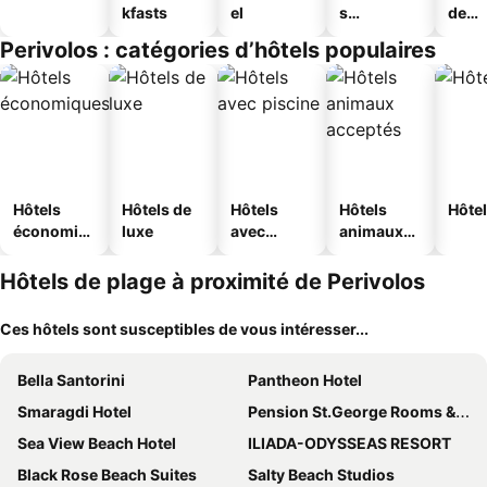
kfasts
el
s
de
touristique
jeun
Perivolos : catégories d’hôtels populaires
s
Hôtels
Hôtels de
Hôtels
Hôtels
Hôtel
économiq
luxe
avec
animaux
ues
piscine
acceptés
Hôtels de plage à proximité de Perivolos
Ces hôtels sont susceptibles de vous intéresser...
Bella Santorini
Pantheon Hotel
Smaragdi Hotel
Pension St.George Rooms & Studios
Sea View Beach Hotel
ILIADA-ODYSSEAS RESORT
Black Rose Beach Suites
Salty Beach Studios