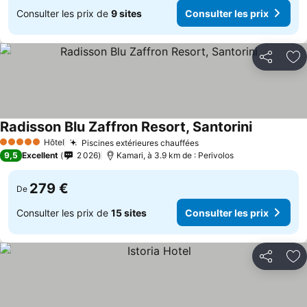
Consulter les prix de
9 sites
Consulter les prix
Partager
Aj
Radisson Blu Zaffron Resort, Santorini
Hôtel
Piscines extérieures chauffées
5 Étoiles
9,5
Excellent
2 026
Kamari, à 3.9 km de : Perivolos
279 €
De
Consulter les prix de
15 sites
Consulter les prix
Partager
Aj