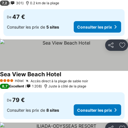
7,2
301
0.2 km de la plage
47 €
De
Consulter les prix de
5 sites
Consulter les prix
Partager
Aj
Sea View Beach Hotel
Hôtel
Accès direct à la plage de sable noir
4 Étoiles
8,7
Excellent
1 208
Juste à côté de la plage
79 €
De
Consulter les prix de
8 sites
Consulter les prix