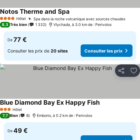
Notos Therme and Spa
Hôtel
Spa dans la roche volcanique avec sources chaudes
4 Étoiles
8,3
Très bien
1 332
Vlychada, à 3.0 km de : Perivolos
77 €
De
Consulter les prix de
20 sites
Consulter les prix
Partager
Aj
Blue Diamond Bay Ex Happy Fish
Hôtel
3 Étoiles
7,7
Bien
8
Emborio, à 0.2 km de : Perivolos
49 €
De