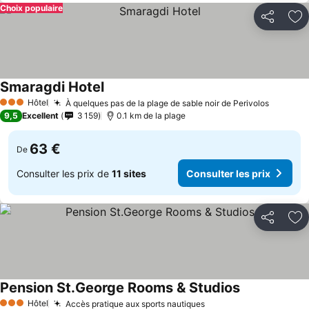
Choix populaire
Partager
Aj
Smaragdi Hotel
Hôtel
À quelques pas de la plage de sable noir de Perivolos
3 Étoiles
9,5
Excellent
3 159
0.1 km de la plage
63 €
De
Consulter les prix de
11 sites
Consulter les prix
Partager
Aj
Pension St.George Rooms & Studios
Hôtel
Accès pratique aux sports nautiques
3 Étoiles