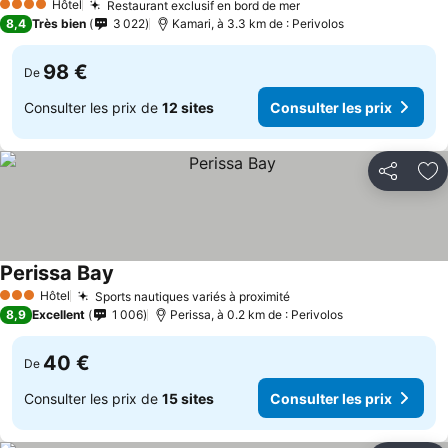
Hôtel
Restaurant exclusif en bord de mer
4 Étoiles
8,4
Très bien
3 022
Kamari, à 3.3 km de : Perivolos
98 €
De
Consulter les prix de
12 sites
Consulter les prix
Partager
Aj
Perissa Bay
Hôtel
Sports nautiques variés à proximité
3 Étoiles
8,9
Excellent
1 006
Perissa, à 0.2 km de : Perivolos
40 €
De
Consulter les prix de
15 sites
Consulter les prix