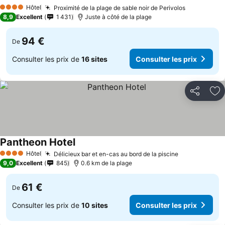
Hôtel
Proximité de la plage de sable noir de Perivolos
4 Étoiles
8,9
Excellent
1 431
Juste à côté de la plage
94 €
De
Consulter les prix de
16 sites
Consulter les prix
Partager
Aj
Pantheon Hotel
Hôtel
Délicieux bar et en-cas au bord de la piscine
4 Étoiles
9,0
Excellent
845
0.6 km de la plage
61 €
De
Consulter les prix de
10 sites
Consulter les prix