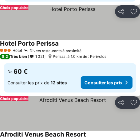
Choix populaire
Partager
Aj
Hotel Porto Perissa
Hôtel
Divers restaurants à proximité
3 Étoiles
8,2
Très bien
1 321
Perissa, à 1.0 km de : Perivolos
60 €
De
Consulter les prix de
12 sites
Consulter les prix
Choix populaire
Partager
Aj
Afroditi Venus Beach Resort