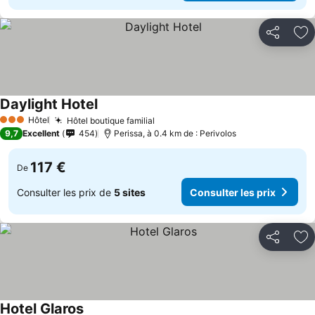
Partager
Aj
Daylight Hotel
Hôtel
Hôtel boutique familial
3 Étoiles
9,7
Excellent
454
Perissa, à 0.4 km de : Perivolos
117 €
De
Consulter les prix de
5 sites
Consulter les prix
Partager
Aj
Hotel Glaros