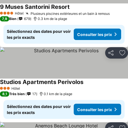
9 Muses Santorini Resort
Hôtel
Plusieurs piscines extérieures et un bain à remous
4 Étoiles
7,9
Bien
679
0.3 km de la plage
Sélectionnez des dates pour voir
Consulter les prix
les prix exacts
Partager
Aj
Studios Apartments Perivolos
Hôtel
3 Étoiles
8,1
Très bien
17
0.1 km de la plage
Sélectionnez des dates pour voir
Consulter les prix
les prix exacts