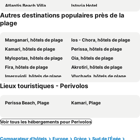
Atlantis Beach Villa
Istoria Hotel
Autres destinations populaires près de la
Perissa Bay
Blue Diamond Bay Ex Happy Fish
plage
Ostria Studios
Villa Georgia
Daylight Hotel
Holiday Beach Resort
Manganari, hôtels de plage
Ios - Chora, hôtels de plage
Anastasia Princess Luxury Beach Residence, Adults Only
Petra Nera
Kamari, hôtels de plage
Perissa, hôtels de plage
Aqua Blue Hotel
Kouros Village Hotel - Adults Only
Mylopotas, hôtels de plage
Oia, hôtels de plage
Villa Nefeli
Margarita
Fira, hôtels de plage
Akrotiri, hôtels de plage
Sellada Beach
Black Sandy Beach
Imerovigli, hôtels de plage
Vlychada, hôtels de plage
Blue Life Hotel
Hotel Rena
Lieux touristiques - Perivolos
Karterados, hôtels de plage
Monolithos, hôtels de plage
Hotel Porto Perissa
Meltemi Excelsior Suites
Alopronia, hôtels de plage
Emborio, hôtels de plage
Sunhaus
Hotel Perissa
Perissa Beach, Plage
Kamari, Plage
Vourvoulos, hôtels de plage
Chora, hôtels de plage
Privée Santorini
Evelina Pension
Vothonas, hôtels de plage
Messaria, hôtels de plage
Studios Irineos
La Va Land
Voir tous les hébergements pour Perivolos
Philoxenia Hotel & Studios
Helios Beach Hotel
SUN -RISE
Katefiani Villas
Comparateur d'hôtels
Europe
Grèce
Sud de l'Égée