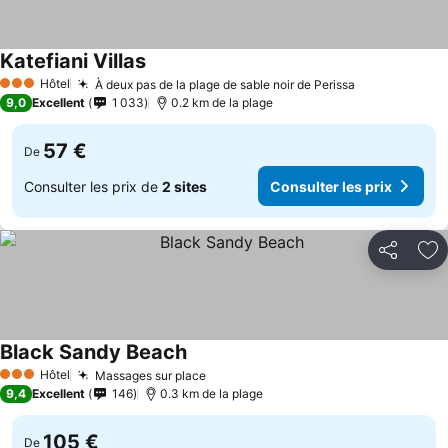
Katefiani Villas
Hôtel
À deux pas de la plage de sable noir de Perissa
3 Étoiles
9,0
Excellent
1 033
0.2 km de la plage
57 €
De
Consulter les prix de
2 sites
Consulter les prix
Partager
Aj
Black Sandy Beach
Hôtel
Massages sur place
3 Étoiles
9,4
Excellent
146
0.3 km de la plage
105 €
De