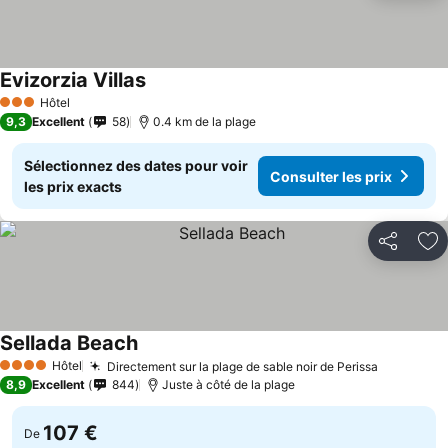
Evizorzia Villas
Hôtel
3 Étoiles
9,3
Excellent
58
0.4 km de la plage
Sélectionnez des dates pour voir
Consulter les prix
les prix exacts
Partager
Aj
Sellada Beach
Hôtel
Directement sur la plage de sable noir de Perissa
4 Étoiles
8,9
Excellent
844
Juste à côté de la plage
107 €
De