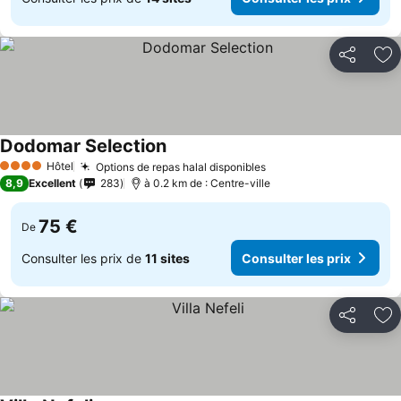
Partager
Aj
Dodomar Selection
Hôtel
Options de repas halal disponibles
4 Étoiles
8,9
Excellent
283
à 0.2 km de : Centre-ville
75 €
De
Consulter les prix de
11 sites
Consulter les prix
Partager
Aj