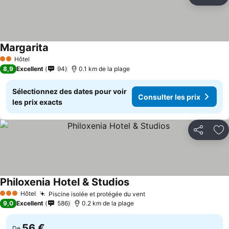
Partager
Aj
Margarita
Hôtel
2 Étoiles
8,9
Excellent
94
0.1 km de la plage
Sélectionnez des dates pour voir
Consulter les prix
les prix exacts
Partager
Aj
Philoxenia Hotel & Studios
Hôtel
Piscine isolée et protégée du vent
3 Étoiles
9,0
Excellent
586
0.2 km de la plage
56 €
De