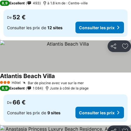
8,9
Excellent
493
à 1.8 km de : Centre-ville
52 €
De
Consulter les prix de
12 sites
Consulter les prix
Partager
Aj
Atlantis Beach Villa
Hôtel
Bar de piscine avec vue sur la mer
3 Étoiles
8,9
Excellent
1 084
Juste à côté de la plage
66 €
De
Consulter les prix de
9 sites
Consulter les prix