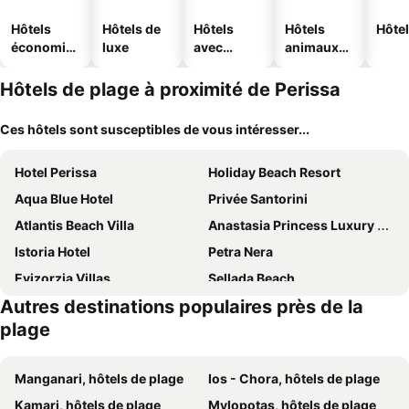
Hôtels
Hôtels de
Hôtels
Hôtels
Hôtel
économiq
luxe
avec
animaux
ues
piscine
acceptés
Hôtels de plage à proximité de Perissa
Ces hôtels sont susceptibles de vous intéresser...
Hotel Perissa
Holiday Beach Resort
Aqua Blue Hotel
Privée Santorini
Atlantis Beach Villa
Anastasia Princess Luxury Beach Residence, Adults Only
Istoria Hotel
Petra Nera
Evizorzia Villas
Sellada Beach
Autres destinations populaires près de la
Hotel Porto Perissa
Sagma Beach Rooms
plage
Kouros Village Hotel - Adults Only
Dodomar Selection
Villa Nefeli
Meltemi Excelsior Suites
Manganari, hôtels de plage
Ios - Chora, hôtels de plage
Perissa Bay
Villa Georgia
Kamari, hôtels de plage
Mylopotas, hôtels de plage