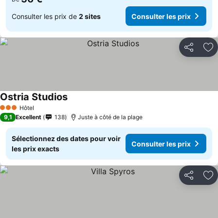
Consulter les prix de
2 sites
Consulter les prix
Partager
Aj
Ostria Studios
Hôtel
3 Étoiles
9,1
Excellent
138
Juste à côté de la plage
Sélectionnez des dates pour voir
Consulter les prix
les prix exacts
Partager
Aj