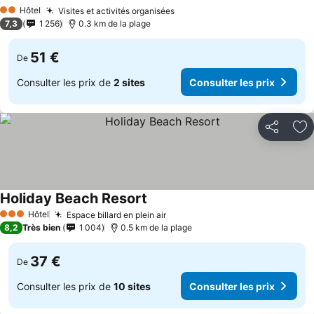
Hôtel
Visites et activités organisées
2 Étoiles
7,3
1 256
0.3 km de la plage
51 €
De
Consulter les prix de
2 sites
Consulter les prix
Partager
Aj
Holiday Beach Resort
Hôtel
Espace billard en plein air
3 Étoiles
8,2
Très bien
1 004
0.5 km de la plage
37 €
De
Consulter les prix de
10 sites
Consulter les prix