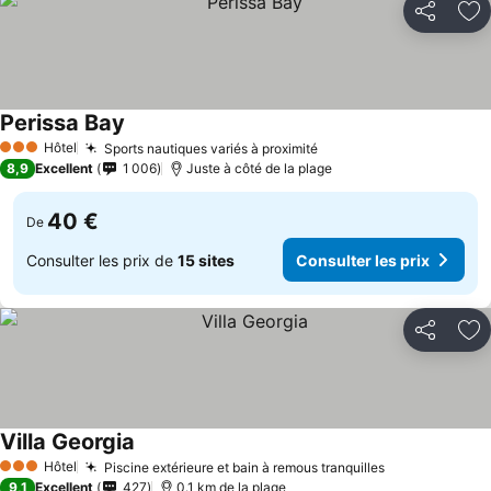
Partager
Aj
Perissa Bay
Hôtel
Sports nautiques variés à proximité
3 Étoiles
8,9
Excellent
1 006
Juste à côté de la plage
40 €
De
Consulter les prix de
15 sites
Consulter les prix
Partager
Aj
Villa Georgia
Hôtel
Piscine extérieure et bain à remous tranquilles
3 Étoiles
9,1
Excellent
427
0.1 km de la plage