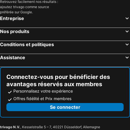
Retrouvez facilement nos résultats :
Aspaki Santorini Luxury And Suites
The Boathouse Hotel
ajoutez trivago comme source
préférée sur Google.
Pension St.George Rooms & Studios
Sigalas Beach Hotel
Entreprise
Kokkinos Villas
Dimitris Villa
HOTEL MOHITERO
Anema Boutique Hotel & Villas Santorini
Nos produits
Argiris Studios
Rodakas Hotel
Conditions et politiques
Assistance
Connectez-vous pour bénéficier des
avantages réservés aux membres
Personnalisez votre expérience
Offres fidélité et Prix membres
Se connecter
trivago N.V.
, Kesselstraße 5 – 7, 40221 Düsseldorf, Allemagne