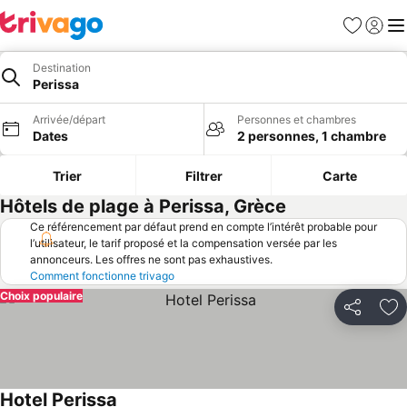
Favoris
Se con
Me
Destination
Perissa
Arrivée/départ
Personnes et chambres
Dates
2 personnes, 1 chambre
Trier
Filtrer
Carte
Hôtels de plage à Perissa, Grèce
Ce référencement par défaut prend en compte l’intérêt probable pour
l’utilisateur, le tarif proposé et la compensation versée par les
annonceurs. Les offres ne sont pas exhaustives.
Comment fonctionne trivago
Choix populaire
Partager
Aj
Hotel Perissa