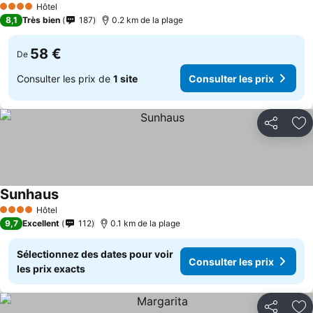
Hôtel
4 Étoiles
8,1
Très bien
187
0.2 km de la plage
58 €
De
Consulter les prix de
1 site
Consulter les prix
Partager
Aj
Sunhaus
Hôtel
4 Étoiles
9,7
Excellent
112
0.1 km de la plage
Sélectionnez des dates pour voir
Consulter les prix
les prix exacts