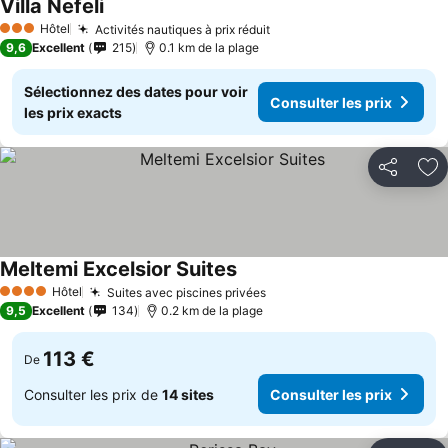
Villa Nefeli
Hôtel
Activités nautiques à prix réduit
3 Étoiles
9,6
Excellent
215
0.1 km de la plage
Sélectionnez des dates pour voir
Consulter les prix
les prix exacts
Partager
Aj
Meltemi Excelsior Suites
Hôtel
Suites avec piscines privées
4 Étoiles
9,5
Excellent
134
0.2 km de la plage
113 €
De
Consulter les prix de
14 sites
Consulter les prix