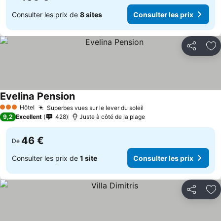
Consulter les prix de
8 sites
Consulter les prix
Partager
Aj
Evelina Pension
Hôtel
Superbes vues sur le lever du soleil
3 Étoiles
9,2
Excellent
428
Juste à côté de la plage
46 €
De
Consulter les prix de
1 site
Consulter les prix
Partager
Aj