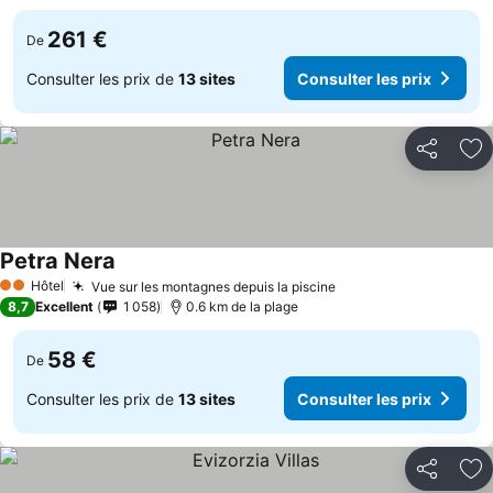
261 €
De
Consulter les prix de
13 sites
Consulter les prix
Partager
Aj
Petra Nera
Hôtel
Vue sur les montagnes depuis la piscine
2 Étoiles
8,7
Excellent
1 058
0.6 km de la plage
58 €
De
Consulter les prix de
13 sites
Consulter les prix
Partager
Aj