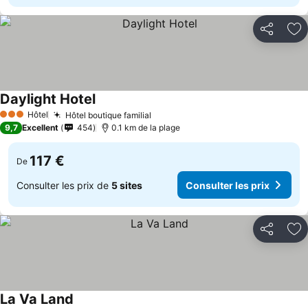
Partager
Aj
Daylight Hotel
Hôtel
Hôtel boutique familial
3 Étoiles
9,7
Excellent
454
0.1 km de la plage
117 €
De
Consulter les prix de
5 sites
Consulter les prix
Partager
Aj
La Va Land