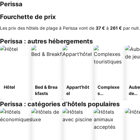
Perissa
Fourchette de prix
Les prix des hôtels de plage à Perissa vont de
‎37 €
à
‎261 €
par nuit.
Perissa : autres hébergements
Hôtel
Bed & Brea
Appart’hôt
Complexe
Aube
kfasts
el
s
de
touristique
jeun
Perissa : catégories d’hôtels populaires
s