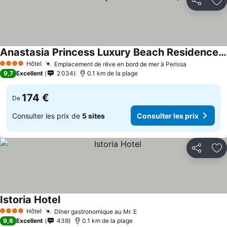
Partager
Aj
Anastasia Princess Luxury Beach Residence, Adults Only
Hôtel
Emplacement de rêve en bord de mer à Perissa
4 Étoiles
9,7
Excellent
2 034
0.1 km de la plage
174 €
De
Consulter les prix de
5 sites
Consulter les prix
Partager
Aj
Istoria Hotel
Hôtel
Dîner gastronomique au Mr. E
4 Étoiles
9,6
Excellent
439
0.1 km de la plage