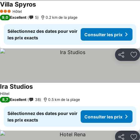
Villa Spyros
Hôtel
3 Étoiles
9,0
Excellent
5
0.2 km de la plage
Sélectionnez des dates pour voir
Consulter les prix
les prix exacts
Partager
Aj
Ira Studios
Hôtel
8,7
Excellent
38
0.5 km de la plage
Sélectionnez des dates pour voir
Consulter les prix
les prix exacts
Partager