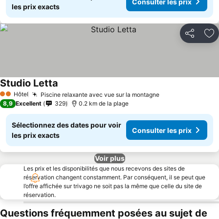
Consulter les prix
les prix exacts
Partager
Aj
Studio Letta
Hôtel
Piscine relaxante avec vue sur la montagne
2 Étoiles
8,9
Excellent
329
0.2 km de la plage
Sélectionnez des dates pour voir
Consulter les prix
les prix exacts
Voir plus
Les prix et les disponibilités que nous recevons des sites de
réservation changent constamment. Par conséquent, il se peut que
l’offre affichée sur trivago ne soit pas la même que celle du site de
réservation.
Questions fréquemment posées au sujet de