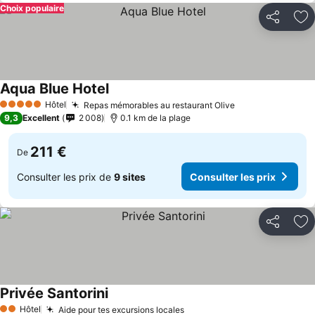
Choix populaire
Partager
Aj
Aqua Blue Hotel
Hôtel
Repas mémorables au restaurant Olive
5 Étoiles
9,3
Excellent
2 008
0.1 km de la plage
211 €
De
Consulter les prix de
9 sites
Consulter les prix
Partager
Aj
Privée Santorini
Hôtel
Aide pour tes excursions locales
2 Étoiles