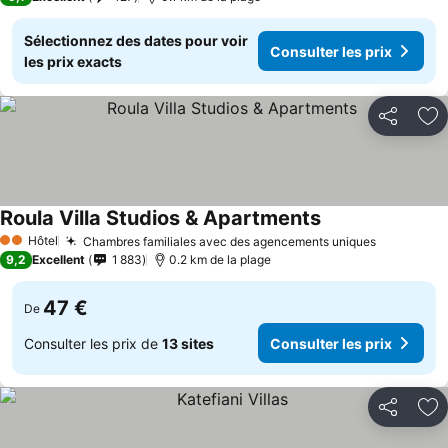
Sélectionnez des dates pour voir
Consulter les prix
les prix exacts
Partager
Aj
Roula Villa Studios & Apartments
Hôtel
Chambres familiales avec des agencements uniques
2 Étoiles
9,2
Excellent
1 883
0.2 km de la plage
47 €
De
Consulter les prix de
13 sites
Consulter les prix
Partager
Aj