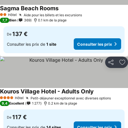
Sagma Beach Rooms
Hôtel
Aide pour les billets et les excursions
2 Étoiles
7,7
Bien
369
0.1 km de la plage
137 €
De
Consulter les prix de
1 site
Consulter les prix
Partager
Aj
Kouros Village Hotel - Adults Only
Hôtel
Petit-déjeuner exceptionnel avec diverses options
4 Étoiles
9,4
Excellent
1 277
0.2 km de la plage
117 €
De
Consulter les prix de
14 sites
Consulter les prix