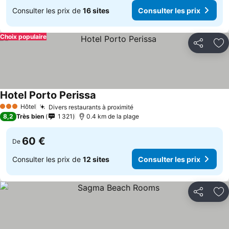
Consulter les prix de
16 sites
Consulter les prix
Choix populaire
Partager
Aj
Hotel Porto Perissa
Hôtel
Divers restaurants à proximité
3 Étoiles
8,2
Très bien
1 321
0.4 km de la plage
60 €
De
Consulter les prix de
12 sites
Consulter les prix
Partager
Aj