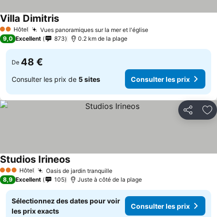
Villa Dimitris
Hôtel
Vues panoramiques sur la mer et l'église
2 Étoiles
9,0
Excellent
873
0.2 km de la plage
48 €
De
Consulter les prix de
5 sites
Consulter les prix
Partager
Aj
Studios Irineos
Hôtel
Oasis de jardin tranquille
3 Étoiles
8,9
Excellent
105
Juste à côté de la plage
Sélectionnez des dates pour voir
Consulter les prix
les prix exacts