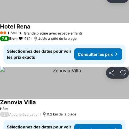
Aj
Hotel Rena
Hôtel
Grande piscine avec espace enfants
2 Étoiles
7,6
Bien
431
Juste à côté de la plage
Sélectionnez des dates pour voir
Consulter les prix
les prix exacts
Partager
Aj
Zenovia Villa
Hôtel
/
0.2 km de la plage
Aucune évaluation
Sélectionnez des dates pour voir