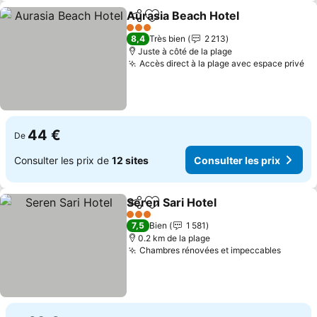
Aurasia Beach Hotel
Partager
Ajouter à mes favoris
3 Étoiles
8,4
Très bien
2 213
Juste à côté de la plage
Accès direct à la plage avec espace privé
44 €
De
Consulter les prix de
12 sites
Consulter les prix
Seren Sari Hotel
Partager
Ajouter à mes favoris
3 Étoiles
7,5
Bien
1 581
0.2 km de la plage
Chambres rénovées et impeccables