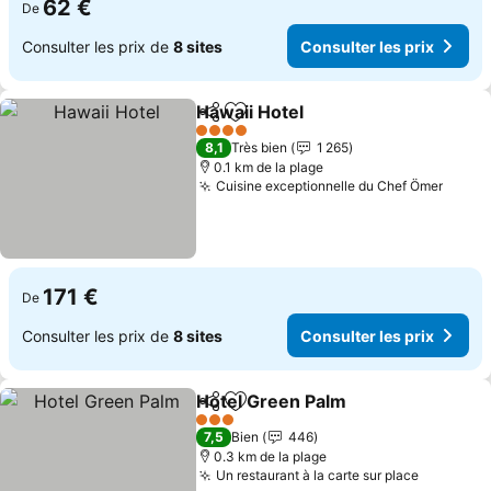
62 €
De
Consulter les prix de
8 sites
Consulter les prix
Hawaii Hotel
Partager
Ajouter à mes favoris
4 Étoiles
8,1
Très bien
1 265
0.1 km de la plage
Cuisine exceptionnelle du Chef Ömer
171 €
De
Consulter les prix de
8 sites
Consulter les prix
Hotel Green Palm
Partager
Ajouter à mes favoris
3 Étoiles
7,5
Bien
446
0.3 km de la plage
Un restaurant à la carte sur place