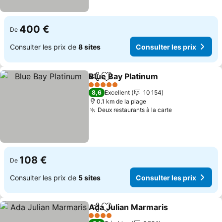
400 €
De
Consulter les prix de
8 sites
Consulter les prix
Blue Bay Platinum
Partager
Ajouter à mes favoris
5 Étoiles
8,6
Excellent
10 154
0.1 km de la plage
Deux restaurants à la carte
108 €
De
Consulter les prix de
5 sites
Consulter les prix
Ada Julian Marmaris
Partager
Ajouter à mes favoris
4 Étoiles