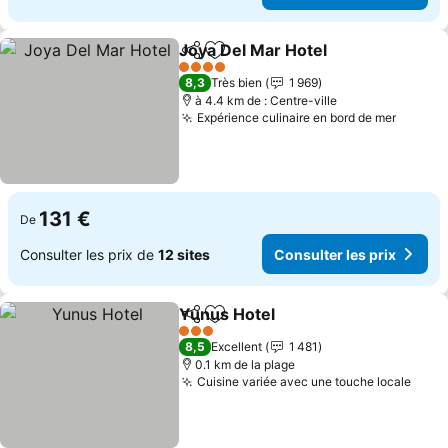
Joya Del Mar Hotel
Partager
Ajouter à mes favoris
4 Étoiles
8,3
Très bien
1 969
à 4.4 km de : Centre-ville
Expérience culinaire en bord de mer
131 €
De
Consulter les prix de
12 sites
Consulter les prix
Yunus Hotel
Partager
Ajouter à mes favoris
3 Étoiles
8,5
Excellent
1 481
0.1 km de la plage
Cuisine variée avec une touche locale