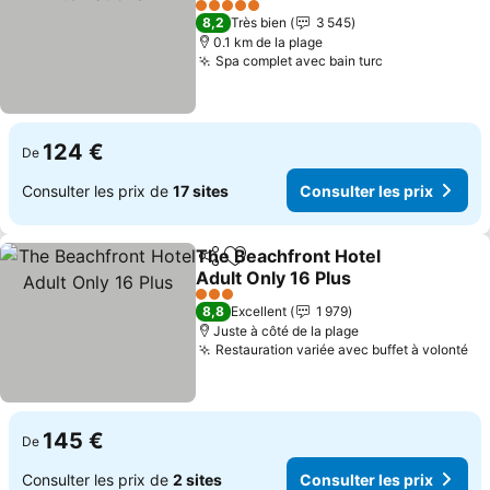
5 Étoiles
8,2
Très bien
3 545
0.1 km de la plage
Spa complet avec bain turc
124 €
De
Consulter les prix de
17 sites
Consulter les prix
The Beachfront Hotel
Partager
Ajouter à mes favoris
Adult Only 16 Plus
3 Étoiles
8,8
Excellent
1 979
Juste à côté de la plage
Restauration variée avec buffet à volonté
145 €
De
Consulter les prix de
2 sites
Consulter les prix