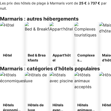
Les prix des hôtels de plage à Marmaris vont de
‎25 €
à
‎737 €
par
nuit.
Marmaris : autres hébergements
Hôtel
Bed & Brea
Appart’hôt
Complexe
Mais
kfasts
el
s
d’hô
touristique
Marmaris : catégories d’hôtels populaires
s
Hôtels
Hôtels de
Hôtels
Hôtels
Hôtel
économiq
luxe
avec
animaux