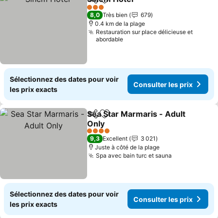
Partager
Ajouter à mes favoris
3 Étoiles
8,0
Très bien
679
0.4 km de la plage
Restauration sur place délicieuse et
abordable
Sélectionnez des dates pour voir
Consulter les prix
les prix exacts
Sea Star Marmaris - Adult
Partager
Ajouter à mes favoris
Only
4 Étoiles
9,3
Excellent
3 021
Juste à côté de la plage
Spa avec bain turc et sauna
Sélectionnez des dates pour voir
Consulter les prix
les prix exacts