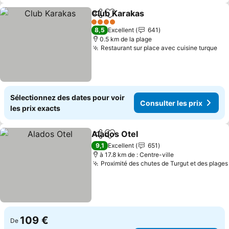
Club Karakas
Partager
Ajouter à mes favoris
4 Étoiles
8,5
Excellent
641
0.5 km de la plage
Restaurant sur place avec cuisine turque
Sélectionnez des dates pour voir
Consulter les prix
les prix exacts
Alados Otel
Partager
Ajouter à mes favoris
9,1
Excellent
651
à 17.8 km de : Centre-ville
Proximité des chutes de Turgut et des plages
109 €
De