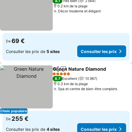
8,1
Très bien
2 564
0.2 km de la plage
Décor moderne et élégant
69 €
De
Consulter les prix de
5 sites
Consulter les prix
Green Nature Diamond
Partager
Ajouter à mes favoris
5 Étoiles
8,7
Excellent
10 967
0.3 km de la plage
Spa et centre de bien-être complets
Choix populaire
255 €
De
Consulter les prix de
4 sites
Consulter les prix