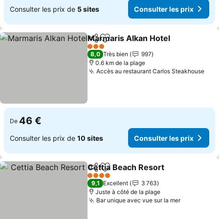
Consulter les prix de
5 sites
Consulter les prix
Marmaris Alkan Hotel
Partager
Ajouter à mes favoris
3 Étoiles
8,0
Très bien
997
0.6 km de la plage
Accès au restaurant Carlos Steakhouse
46 €
De
Consulter les prix de
10 sites
Consulter les prix
Cettia Beach Resort
Partager
Ajouter à mes favoris
4 Étoiles
9,1
Excellent
3 763
Juste à côté de la plage
Bar unique avec vue sur la mer