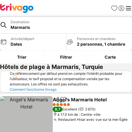
Favoris
Se con
Me
Destination
Marmaris
Arrivée/départ
Personnes et chambres
Dates
2 personnes, 1 chambre
Trier
Filtrer
Carte
Hôtels de plage à Marmaris, Turquie
Ce référencement par défaut prend en compte l’intérêt probable pour
l’utilisateur, le tarif proposé et la compensation versée par les
annonceurs. Les offres ne sont pas exhaustives.
Comment fonctionne trivago
Angel's Marmaris Hotel
Partager
Ajouter à mes favoris
5 Étoiles
8,7
Excellent
2 670
à 17.0 km de : Centre-ville
Restaurant Hisar avec vue sur la mer Égée