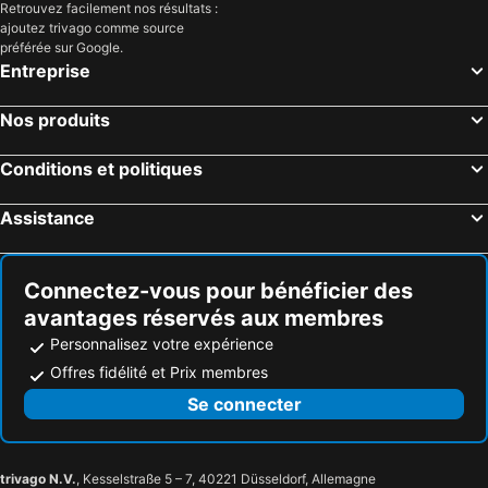
Retrouvez facilement nos résultats :
Two Stone Homes
The Marmaris Boutique Hotel
ajoutez trivago comme source
préférée sur Google.
Sun Maris Central
Hotel Dost
Entreprise
Hotel Marsyas
Anadolu Hotel
Hotel Candan Beach
Parkmar Apart
Nos produits
Reis Beach Hotel
Mar Soleil Apartments
Conditions et politiques
Kaan Apart
Hotel Caprea
Prestige Hotel & Apart
Marmaris Beach
Assistance
Casa Blanca Hotel
Amossia Elite Hotel
Costa Mare Suites
Doruk & Suites
Connectez-vous pour bénéficier des
Arbella
Hotel Aqua
avantages réservés aux membres
Turunc Bay Conti Boutique Hotel
Personnalisez votre expérience
Offres fidélité et Prix membres
Se connecter
trivago N.V.
, Kesselstraße 5 – 7, 40221 Düsseldorf, Allemagne