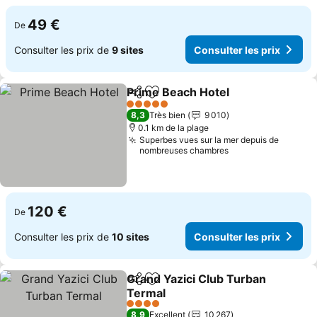
49 €
De
Consulter les prix de
9 sites
Consulter les prix
Prime Beach Hotel
Partager
Ajouter à mes favoris
5 Étoiles
8,3
Très bien
9 010
0.1 km de la plage
Superbes vues sur la mer depuis de
nombreuses chambres
120 €
De
Consulter les prix de
10 sites
Consulter les prix
Grand Yazici Club Turban
Partager
Ajouter à mes favoris
Termal
4 Étoiles
8,9
Excellent
10 267