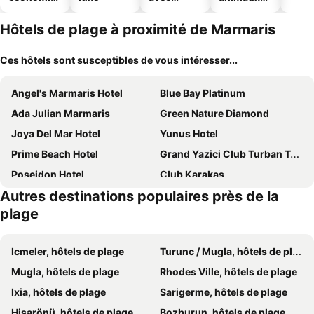
ues
piscine
acceptés
Hôtels de plage à proximité de Marmaris
Ces hôtels sont susceptibles de vous intéresser...
Angel's Marmaris Hotel
Blue Bay Platinum
Ada Julian Marmaris
Green Nature Diamond
Joya Del Mar Hotel
Yunus Hotel
Prime Beach Hotel
Grand Yazici Club Turban Termal
Poseidon Hotel
Club Karakas
Autres destinations populaires près de la
Alados Otel
Marmaris Alkan Hotel
plage
Cettia Beach Resort
Club Munamar Beach Resort
Golden Rock Beach
TUI BLUE Grand Azur
Icmeler, hôtels de plage
Turunc / Mugla, hôtels de plage
Elegance Hotels International
The Beachfront Hotel Adult Only 16 Plus
Mugla, hôtels de plage
Rhodes Ville, hôtels de plage
Grand Pasa Hotel
Hotel Unver
Ixia, hôtels de plage
Sarigerme, hôtels de plage
Hotel London Blue
Faros Premium Beach
Hisarönü, hôtels de plage
Bozburun, hôtels de plage