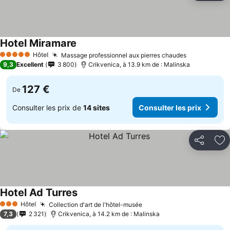
Hotel Miramare
Hôtel
Massage professionnel aux pierres chaudes
5 Étoiles
9,3
Excellent
3 800
Crikvenica, à 13.9 km de : Malinska
127 €
De
Consulter les prix de
14 sites
Consulter les prix
Partager
Aj
Hotel Ad Turres
Hôtel
Collection d'art de l'hôtel-musée
3 Étoiles
7,3
2 321
Crikvenica, à 14.2 km de : Malinska