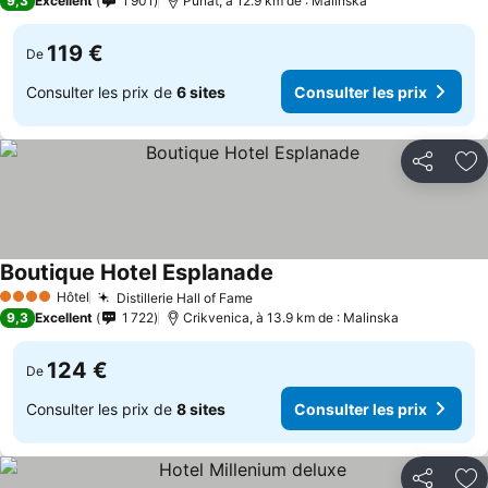
9,3
Excellent
1 901
Punat, à 12.9 km de : Malinska
119 €
De
Consulter les prix de
6 sites
Consulter les prix
Partager
Aj
Boutique Hotel Esplanade
Hôtel
Distillerie Hall of Fame
4 Étoiles
9,3
Excellent
1 722
Crikvenica, à 13.9 km de : Malinska
124 €
De
Consulter les prix de
8 sites
Consulter les prix