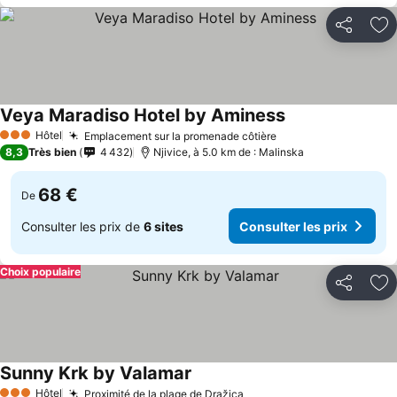
Partager
Aj
Veya Maradiso Hotel by Aminess
Hôtel
Emplacement sur la promenade côtière
3 Étoiles
8,3
Très bien
4 432
Njivice, à 5.0 km de : Malinska
68 €
De
Consulter les prix de
6 sites
Consulter les prix
Choix populaire
Partager
Aj
Sunny Krk by Valamar
Hôtel
Proximité de la plage de Dražica