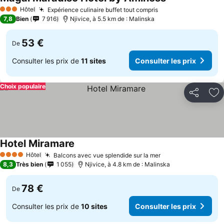
Hôtel
Expérience culinaire buffet tout compris
3 Étoiles
7,8
Bien
7 916
Njivice, à 5.5 km de : Malinska
53 €
De
Consulter les prix de
11 sites
Consulter les prix
Choix populaire
Partager
Aj
Hotel Miramare
Hôtel
Balcons avec vue splendide sur la mer
4 Étoiles
8,3
Très bien
1 055
Njivice, à 4.8 km de : Malinska
78 €
De
Consulter les prix de
10 sites
Consulter les prix