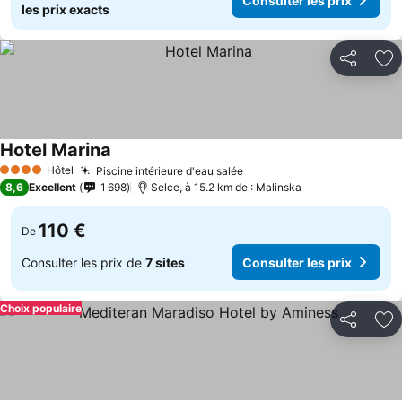
Consulter les prix
les prix exacts
Partager
Aj
Hotel Marina
Hôtel
Piscine intérieure d'eau salée
4 Étoiles
8,6
Excellent
1 698
Selce, à 15.2 km de : Malinska
110 €
De
Consulter les prix de
7 sites
Consulter les prix
Choix populaire
Partager
Aj