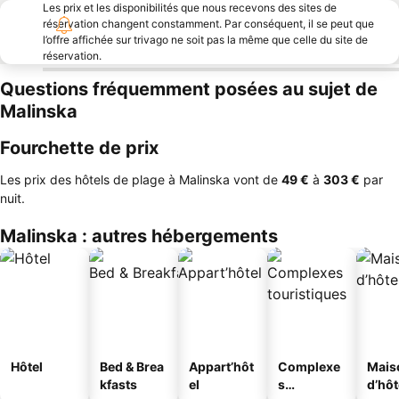
Les prix et les disponibilités que nous recevons des sites de
réservation changent constamment. Par conséquent, il se peut que
l’offre affichée sur trivago ne soit pas la même que celle du site de
réservation.
Questions fréquemment posées au sujet de
Malinska
Fourchette de prix
Les prix des hôtels de plage à Malinska vont de
‎49 €
à
‎303 €
par
nuit.
Malinska : autres hébergements
Hôtel
Bed & Brea
Appart’hôt
Complexe
Mais
kfasts
el
s
d’hô