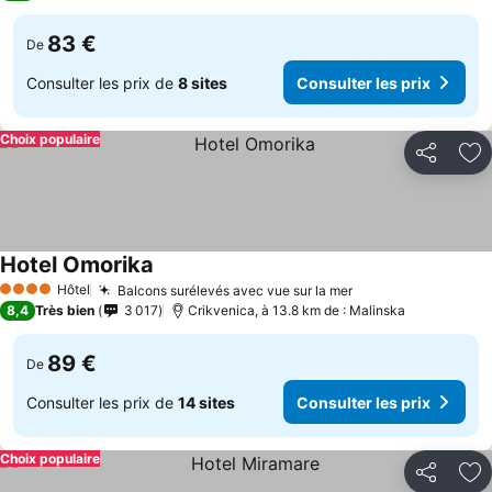
83 €
De
Consulter les prix de
8 sites
Consulter les prix
Choix populaire
Partager
Aj
Hotel Omorika
Hôtel
Balcons surélevés avec vue sur la mer
4 Étoiles
8,4
Très bien
3 017
Crikvenica, à 13.8 km de : Malinska
89 €
De
Consulter les prix de
14 sites
Consulter les prix
Choix populaire
Partager
Aj