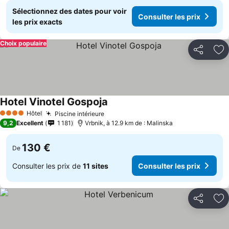
Sélectionnez des dates pour voir
Consulter les prix
les prix exacts
Choix populaire
Partager
Aj
Hotel Vinotel Gospoja
Hôtel
Piscine intérieure
4 Étoiles
9,2
Excellent
1 181
Vrbnik, à 12.9 km de : Malinska
130 €
De
Consulter les prix de
11 sites
Consulter les prix
Partager
Aj