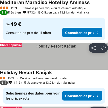
Mediteran Maradiso Hotel by Aminess
Hôtel
Terrasse panoramique du restaurant Adriatique
3 Étoiles
8,3
Très bien
5 732
Crikvenica, à 13.8 km de : Malinska
49 €
De
Consulter les prix de
11 sites
Consulter les prix
Choix populaire
Partager
Aj
Holiday Resort Kačjak
Hôtel
Cuisine méditerranéenne et croate
2 Étoiles
6,4
1 413
Jadranovo, à 13.2 km de : Malinska
Sélectionnez des dates pour voir
Consulter les prix
les prix exacts