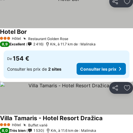
Partager
Aj
Hotel Bor
Hôtel
Restaurant Golden Rose
3 Étoiles
8,9
Excellent
2 416
Krk, à 11.7 km de : Malinska
154 €
De
Consulter les prix de
2 sites
Consulter les prix
Partager
Aj
Villa Tamaris - Hotel Resort Dražica
Hôtel
Buffet varié
3 Étoiles
8,0
Très bien
1 530
Krk, à 11.6 km de : Malinska