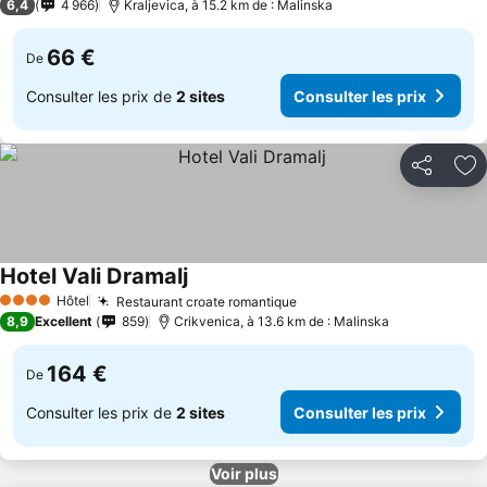
6,4
4 966
Kraljevica, à 15.2 km de : Malinska
66 €
De
Consulter les prix de
2 sites
Consulter les prix
Partager
Aj
Hotel Vali Dramalj
Hôtel
Restaurant croate romantique
4 Étoiles
8,9
Excellent
859
Crikvenica, à 13.6 km de : Malinska
164 €
De
Consulter les prix de
2 sites
Consulter les prix
Voir plus