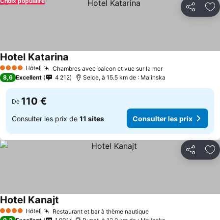
Choix populaire
Partager
Aj
Hotel Katarina
Hôtel
Chambres avec balcon et vue sur la mer
4 Étoiles
8,6
Excellent
4 212
Selce, à 15.5 km de : Malinska
110 €
De
Consulter les prix de
11 sites
Consulter les prix
Partager
Aj
Hotel Kanajt
Hôtel
Restaurant et bar à thème nautique
4 Étoiles