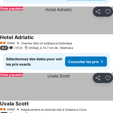
Choix populaire
Partager
Aj
Hotel Adriatic
Hôtel
Charme rétro et ambiance historique
2 Étoiles
6,1
1 513
Omišalj, à 10.7 km de : Malinska
Sélectionnez des dates pour voir
Consulter les prix
les prix exacts
Choix populaire
Partager
Aj
Uvala Scott
Hôtel
Emplacement en bord de mer à Grabrova Cove
2 Étoiles