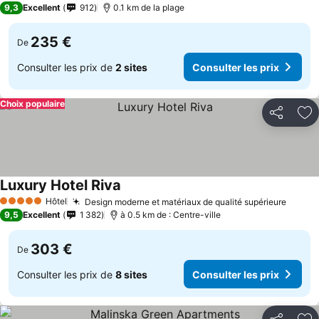
9,3
Excellent
912
0.1 km de la plage
235 €
De
Consulter les prix de
2 sites
Consulter les prix
Choix populaire
Partager
Aj
Luxury Hotel Riva
Hôtel
Design moderne et matériaux de qualité supérieure
5 Étoiles
9,5
Excellent
1 382
à 0.5 km de : Centre-ville
303 €
De
Consulter les prix de
8 sites
Consulter les prix