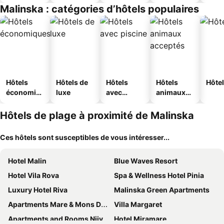
touristique
Malinska : catégories d’hôtels populaires
s
Hôtels
Hôtels de
Hôtels
Hôtels
Hôtel
économiq
luxe
avec
animaux
ues
piscine
acceptés
Hôtels de plage à proximité de Malinska
Ces hôtels sont susceptibles de vous intéresser...
Hotel Malin
Blue Waves Resort
Hotel Vila Rova
Spa & Wellness Hotel Pinia
Luxury Hotel Riva
Malinska Green Apartments
Apartments Mare & Mons Deluxe
Villa Margaret
Apartments and Rooms Njivice
Hotel Miramare