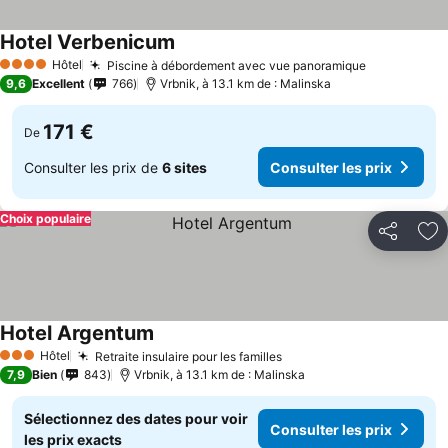
Hotel Verbenicum
Hôtel
Piscine à débordement avec vue panoramique
4 Étoiles
9,6
Excellent
766
Vrbnik, à 13.1 km de : Malinska
171 €
De
Consulter les prix de
6 sites
Consulter les prix
Choix populaire
Partager
Aj
Hotel Argentum
Hôtel
Retraite insulaire pour les familles
3 Étoiles
7,9
Bien
843
Vrbnik, à 13.1 km de : Malinska
Sélectionnez des dates pour voir
Consulter les prix
les prix exacts