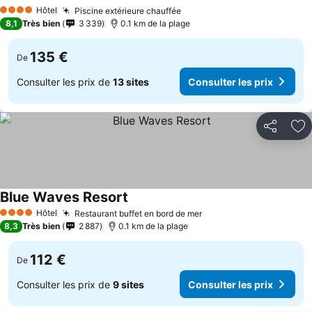
Hôtel
Piscine extérieure chauffée
4 Étoiles
8,1
Très bien
3 339
0.1 km de la plage
135 €
De
Consulter les prix de
13 sites
Consulter les prix
Partager
Aj
Blue Waves Resort
Hôtel
Restaurant buffet en bord de mer
4 Étoiles
8,3
Très bien
2 887
0.1 km de la plage
112 €
De
Consulter les prix de
9 sites
Consulter les prix