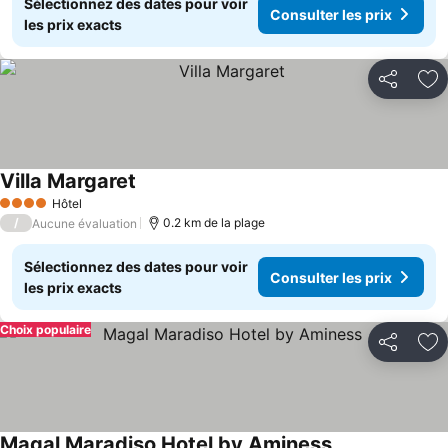
Sélectionnez des dates pour voir
Consulter les prix
les prix exacts
Partager
Aj
Villa Margaret
Hôtel
4 Étoiles
/
0.2 km de la plage
Aucune évaluation
Sélectionnez des dates pour voir
Consulter les prix
les prix exacts
Choix populaire
Partager
Aj
Magal Maradiso Hotel by Aminess