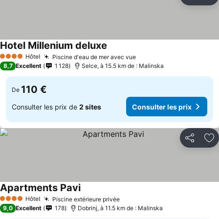
Partager
Aj
Hotel Millenium deluxe
Hôtel
Piscine d'eau de mer avec vue
4 Étoiles
8,7
Excellent
1 128
Selce, à 15.5 km de : Malinska
110 €
De
Consulter les prix de
2 sites
Consulter les prix
Partager
Aj
Apartments Pavi
Hôtel
Piscine extérieure privée
4 Étoiles
9,0
Excellent
178
Dobrinj, à 11.5 km de : Malinska