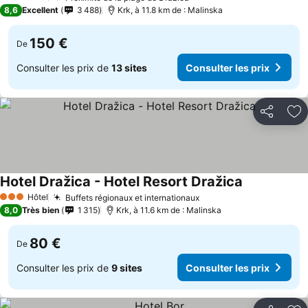
3 Étoiles
8,6
Excellent
3 488
Krk, à 11.8 km de : Malinska
150 €
De
Consulter les prix de
13 sites
Consulter les prix
Partager
Aj
Hotel Dražica - Hotel Resort Dražica
Hôtel
Buffets régionaux et internationaux
3 Étoiles
8,0
Très bien
1 315
Krk, à 11.6 km de : Malinska
80 €
De
Consulter les prix de
9 sites
Consulter les prix