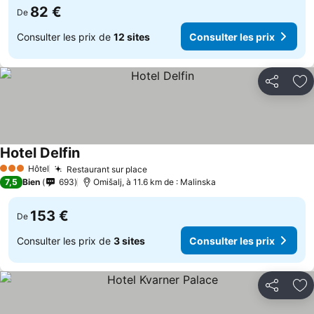
82 €
De
Consulter les prix de
12 sites
Consulter les prix
Partager
Aj
Hotel Delfin
Hôtel
Restaurant sur place
3 Étoiles
7,5
Bien
693
Omišalj, à 11.6 km de : Malinska
153 €
De
Consulter les prix de
3 sites
Consulter les prix
Partager
Aj