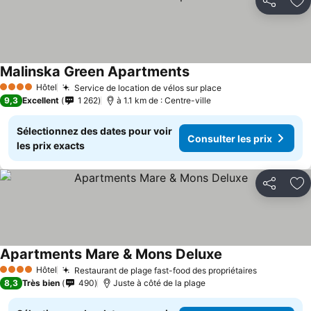
Partager
Aj
Malinska Green Apartments
Hôtel
Service de location de vélos sur place
4 Étoiles
9,3
Excellent
1 262
à 1.1 km de : Centre-ville
Sélectionnez des dates pour voir
Consulter les prix
les prix exacts
Partager
Aj
Apartments Mare & Mons Deluxe
Hôtel
Restaurant de plage fast-food des propriétaires
4 Étoiles
8,3
Très bien
490
Juste à côté de la plage