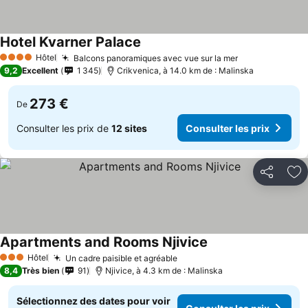
Hotel Kvarner Palace
Hôtel
Balcons panoramiques avec vue sur la mer
4 Étoiles
9,2
Excellent
1 345
Crikvenica, à 14.0 km de : Malinska
273 €
De
Consulter les prix de
12 sites
Consulter les prix
Partager
Aj
Apartments and Rooms Njivice
Hôtel
Un cadre paisible et agréable
3 Étoiles
8,4
Très bien
91
Njivice, à 4.3 km de : Malinska
Sélectionnez des dates pour voir