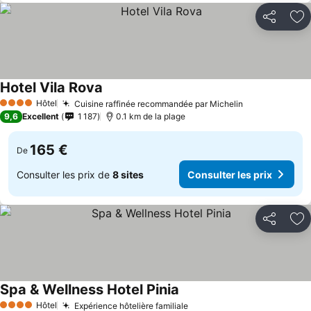
Partager
Aj
Hotel Vila Rova
Hôtel
Cuisine raffinée recommandée par Michelin
4 Étoiles
9,6
Excellent
1 187
0.1 km de la plage
165 €
De
Consulter les prix de
8 sites
Consulter les prix
Partager
Aj
Spa & Wellness Hotel Pinia
Hôtel
Expérience hôtelière familiale
4 Étoiles