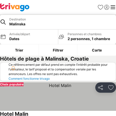
Favoris
Se con
Me
Destination
Malinska
Arrivée/départ
Personnes et chambres
Dates
2 personnes, 1 chambre
Trier
Filtrer
Carte
Hôtels de plage à Malinska, Croatie
Ce référencement par défaut prend en compte l’intérêt probable pour
l’utilisateur, le tarif proposé et la compensation versée par les
annonceurs. Les offres ne sont pas exhaustives.
Comment fonctionne trivago
Choix populaire
Partager
Aj
Hotel Malin