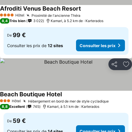
Afroditi Venus Beach Resort
Hôtel
Proximité de l'ancienne Théra
4 Étoiles
8,4
Très bien
3 022
Kamari, à 5.2 km de : Karterados
99 €
De
Consulter les prix de
12 sites
Consulter les prix
Partager
Aj
Beach Boutique Hotel
Hôtel
Hébergement en bord de mer de style cycladique
3 Étoiles
8,8
Excellent
745
Kamari, à 5.1 km de : Karterados
59 €
De
Consulter les prix de
14 sites
Consulter les prix