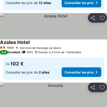
Consulter les prix de
12 sites
Consulter les prix
Partager
Aj
Azalea Hotel
Hôtel
Services de massage sur place
2 Étoiles
8,8
Excellent
597
Kamari, à 4.5 km de : Karterados
102 €
De
Consulter les prix de
2 sites
Consulter les prix
Partager
Aj