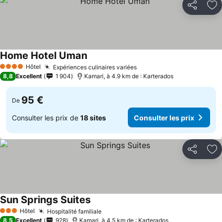
Partager
Aj
Home Hotel Uman
Hôtel
Expériences culinaires variées
4 Étoiles
8,8
Excellent
1 904
Kamari, à 4.9 km de : Karterados
95 €
De
Consulter les prix de
18 sites
Consulter les prix
Partager
Aj
Sun Springs Suites
Hôtel
Hospitalité familiale
3 Étoiles
8,5
Excellent
928
Kamari, à 4.5 km de : Karterados