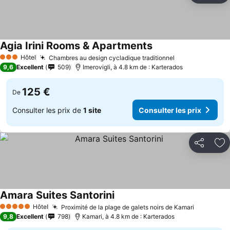
Agia Irini Rooms & Apartments
Hôtel
Chambres au design cycladique traditionnel
3 Étoiles
9,6
Excellent
509
Imerovigli, à 4.8 km de : Karterados
125 €
De
Consulter les prix de
1 site
Consulter les prix
Partager
Aj
Amara Suites Santorini
Hôtel
Proximité de la plage de galets noirs de Kamari
5 Étoiles
9,8
Excellent
798
Kamari, à 4.8 km de : Karterados