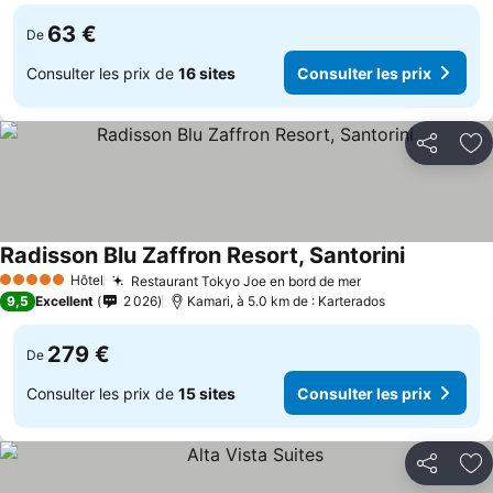
63 €
De
Consulter les prix de
16 sites
Consulter les prix
Partager
Aj
Radisson Blu Zaffron Resort, Santorini
Hôtel
Restaurant Tokyo Joe en bord de mer
5 Étoiles
9,5
Excellent
2 026
Kamari, à 5.0 km de : Karterados
279 €
De
Consulter les prix de
15 sites
Consulter les prix
Partager
Aj