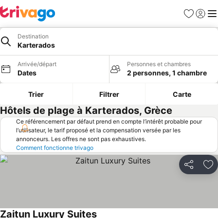
Favoris
Se con
Me
Destination
Karterados
Arrivée/départ
Personnes et chambres
Dates
2 personnes, 1 chambre
Trier
Filtrer
Carte
Hôtels de plage à Karterados, Grèce
Ce référencement par défaut prend en compte l’intérêt probable pour
l’utilisateur, le tarif proposé et la compensation versée par les
annonceurs. Les offres ne sont pas exhaustives.
Comment fonctionne trivago
Partager
Aj
Zaitun Luxury Suites