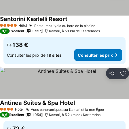
Santorini Kastelli Resort
Hôtel
Restaurant Lydia au bord de la piscine
5 Étoiles
9,5
Excellent
3 557
Kamari, à 5.1 km de : Karterados
138 €
De
Consulter les prix de
19 sites
Consulter les prix
Partager
Aj
Antinea Suites & Spa Hotel
Hôtel
Vues panoramiques sur Kamari et la mer Égée
4 Étoiles
8,6
Excellent
1 054
Kamari, à 5.2 km de : Karterados
72 €
De