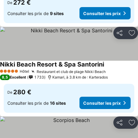
272 €
De
Consulter les prix de
9 sites
Consulter les prix
Partager
Aj
Nikki Beach Resort & Spa Santorini
Hôtel
Restaurant et club de plage Nikki Beach
5 Étoiles
8,5
Excellent
1 733
Kamari, à 3.8 km de : Karterados
280 €
De
Consulter les prix de
16 sites
Consulter les prix
Partager
Aj