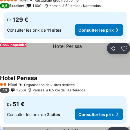
Hôtel
Restaurant grec traditionnel
5 Étoiles
9,5
Excellent
1 600
Kamari, à 5.1 km de : Karterados
129 €
De
Consulter les prix de
11 sites
Consulter les prix
Choix populaire
Partager
Aj
Hotel Perissa
Hôtel
Organisation de visites dédiées
2 Étoiles
7,3
1 256
Perissa, à 6.5 km de : Karterados
51 €
De
Consulter les prix de
2 sites
Consulter les prix