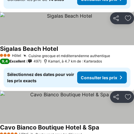
Partager
Aj
Sigalas Beach Hotel
Hôtel
Cuisine grecque et méditerranéenne authentique
3 Étoiles
9,4
Excellent
497
Kamari, à 4.7 km de : Karterados
Sélectionnez des dates pour voir
Consulter les prix
les prix exacts
Partager
Aj
Cavo Bianco Boutique Hotel & Spa