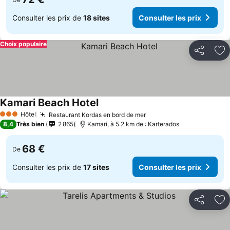
Consulter les prix de
18 sites
Consulter les prix
Choix populaire
Partager
Aj
Kamari Beach Hotel
Hôtel
Restaurant Kordas en bord de mer
3 Étoiles
8,4
Très bien
2 865
Kamari, à 5.2 km de : Karterados
68 €
De
Consulter les prix de
17 sites
Consulter les prix
Partager
Aj