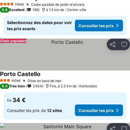
Hôtel
Cadre paisible de jardin d'oliviers
4 Étoiles
9,6
Excellent
186
à 1.5 km de : Centre-ville
Sélectionnez des dates pour voir
Consulter les prix
les prix exacts
Choix populaire
Partager
Aj
Porto Castello
Hôtel
Dîner en bord de mer
3 Étoiles
8,0
Très bien
2 604
Fira, à 2.3 km de : Karterados
34 €
De
Consulter les prix de
12 sites
Consulter les prix