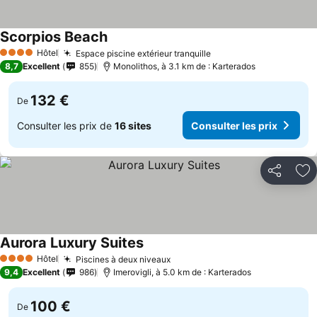
Scorpios Beach
Hôtel
Espace piscine extérieur tranquille
4 Étoiles
8,7
Excellent
855
Monolithos, à 3.1 km de : Karterados
132 €
De
Consulter les prix de
16 sites
Consulter les prix
Partager
Aj
Aurora Luxury Suites
Hôtel
Piscines à deux niveaux
4 Étoiles
9,4
Excellent
986
Imerovigli, à 5.0 km de : Karterados
100 €
De