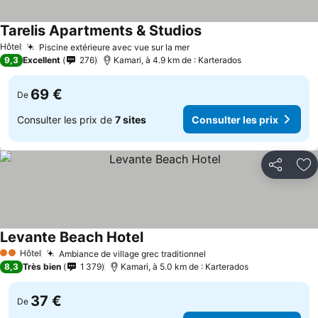
Tarelis Apartments & Studios
Hôtel
Piscine extérieure avec vue sur la mer
9,3
Excellent
276
Kamari, à 4.9 km de : Karterados
69 €
De
Consulter les prix de
7 sites
Consulter les prix
Partager
Aj
Levante Beach Hotel
Hôtel
Ambiance de village grec traditionnel
2 Étoiles
8,3
Très bien
1 379
Kamari, à 5.0 km de : Karterados
37 €
De