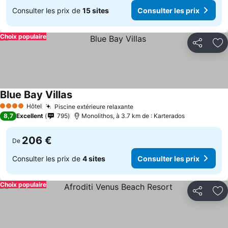
Consulter les prix de
15 sites
Consulter les prix
Choix populaire
Partager
Aj
Blue Bay Villas
Hôtel
Piscine extérieure relaxante
4 Étoiles
8,7
Excellent
795
Monolithos, à 3.7 km de : Karterados
206 €
De
Consulter les prix de
4 sites
Consulter les prix
Choix populaire
Partager
Aj