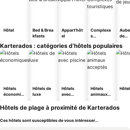
Hôtel
Bed & Brea
Appart’hôt
Complexe
Aube
kfasts
el
s
de
touristique
jeun
Karterados : catégories d’hôtels populaires
s
Hôtels
Hôtels de
Hôtels
Hôtels
Hôtel
économiq
luxe
avec
animaux
ues
piscine
acceptés
Hôtels de plage à proximité de Karterados
Ces hôtels sont susceptibles de vous intéresser...