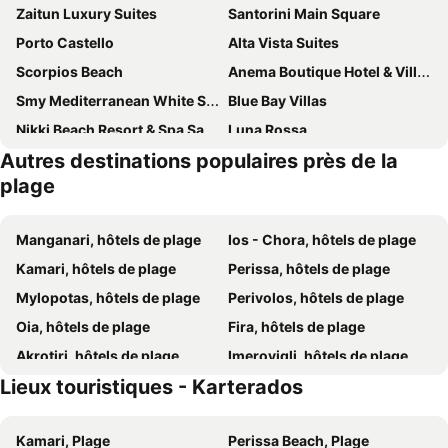
Zaitun Luxury Suites
Santorini Main Square
Porto Castello
Alta Vista Suites
Scorpios Beach
Anema Boutique Hotel & Villas Santorini
Smy Mediterranean White Santorini
Blue Bay Villas
Nikki Beach Resort & Spa Santorini
Luna Rossa
Autres destinations populaires près de la
Villa Angira
Sun Springs Suites
plage
Azalea Hotel
HOTEL MOHITERO
Dimitris Villa
Sigalas Beach Hotel
Manganari, hôtels de plage
Ios - Chora, hôtels de plage
Agia Irini Rooms & Apartments
Amara Suites Santorini
Kamari, hôtels de plage
Perissa, hôtels de plage
Fanouris Condo - Adults Only
Ocean View
Mylopotas, hôtels de plage
Perivolos, hôtels de plage
Hotel Akis
Home Hotel Uman
Oia, hôtels de plage
Fira, hôtels de plage
Tarelis Apartments & Studios
Kalya Suites
Akrotiri, hôtels de plage
Imerovigli, hôtels de plage
Sunflower ApartHotel
Radisson Blu Zaffron Resort, Santorini
Lieux touristiques - Karterados
Vlychada, hôtels de plage
Monolithos, hôtels de plage
Aurora Luxury Suites
Levante Beach Hotel
Alopronia, hôtels de plage
Emborio, hôtels de plage
Armonia
King's Suites
Kamari, Plage
Perissa Beach, Plage
Vourvoulos, hôtels de plage
Chora, hôtels de plage