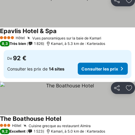
Partager
Aj
Epavlis Hotel & Spa
Hôtel
Vues panoramiques sur la baie de Kamari
4 Étoiles
8,3
Très bien
1 826
Kamari, à 5.3 km de : Karterados
92 €
De
Consulter les prix de
14 sites
Consulter les prix
Partager
Aj
The Boathouse Hotel
Hôtel
Cuisine grecque au restaurant Almira
3 Étoiles
9,2
Excellent
1 523
Kamari, à 5.0 km de : Karterados