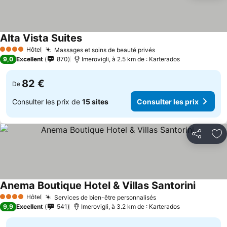
Alta Vista Suites
Hôtel
Massages et soins de beauté privés
4 Étoiles
9,0
Excellent
870
Imerovigli, à 2.5 km de : Karterados
82 €
De
Consulter les prix de
15 sites
Consulter les prix
Partager
Aj
Anema Boutique Hotel & Villas Santorini
Hôtel
Services de bien-être personnalisés
4 Étoiles
9,9
Excellent
541
Imerovigli, à 3.2 km de : Karterados