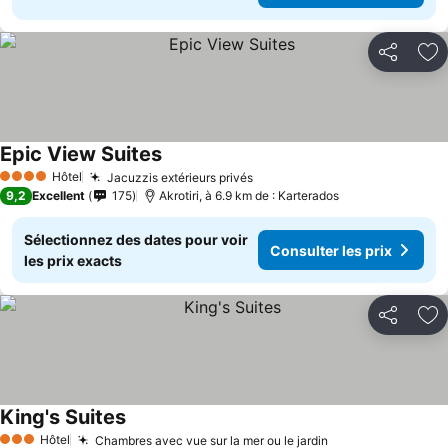
Partager
Aj
Epic View Suites
Hôtel
Jacuzzis extérieurs privés
4 Étoiles
9,2
Excellent
175
Akrotiri, à 6.9 km de : Karterados
Sélectionnez des dates pour voir
Consulter les prix
les prix exacts
Partager
Aj
King's Suites
Hôtel
Chambres avec vue sur la mer ou le jardin
3 Étoiles