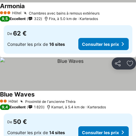
Armonia
Hôtel
Chambres avec bains à remous extérieurs
3 Étoiles
9,5
Excellent
322
Fira, à 5.0 km de : Karterados
62 €
De
Consulter les prix de
16 sites
Consulter les prix
Partager
Aj
Blue Waves
Hôtel
Proximité de l'ancienne Théra
2 Étoiles
9,4
Excellent
1 820
Kamari, à 5.4 km de : Karterados
50 €
De
Consulter les prix de
14 sites
Consulter les prix