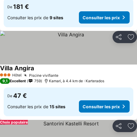
181 €
De
Consulter les prix de
9 sites
Consulter les prix
Partager
Aj
Villa Angira
Hôtel
Piscine vivifiante
3 Étoiles
9,1
Excellent
759
Kamari, à 4.4 km de : Karterados
47 €
De
Consulter les prix de
15 sites
Consulter les prix
Choix populaire
Partager
Aj