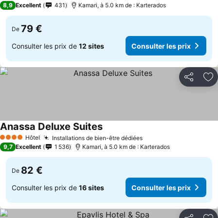
8,9
Excellent
431
Kamari, à 5.0 km de : Karterados
79 €
De
Consulter les prix de
12 sites
Consulter les prix
Partager
Aj
Anassa Deluxe Suites
Hôtel
Installations de bien-être dédiées
4 Étoiles
9,7
Excellent
1 536
Kamari, à 5.0 km de : Karterados
82 €
De
Consulter les prix de
16 sites
Consulter les prix