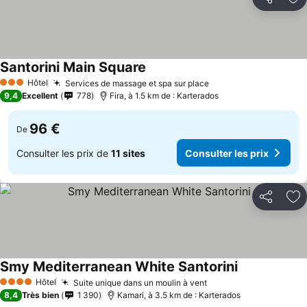
Partager
Aj
Santorini Main Square
Hôtel
Services de massage et spa sur place
3 Étoiles
9,4
Excellent
778
Fira, à 1.5 km de : Karterados
96 €
De
Consulter les prix de
11 sites
Consulter les prix
Partager
Aj
Smy Mediterranean White Santorini
Hôtel
Suite unique dans un moulin à vent
4 Étoiles
8,4
Très bien
1 390
Kamari, à 3.5 km de : Karterados