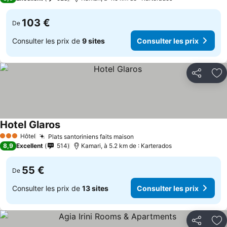
103 €
De
Consulter les prix de
9 sites
Consulter les prix
Partager
Aj
Hotel Glaros
Hôtel
Plats santoriniens faits maison
3 Étoiles
8,9
Excellent
514
Kamari, à 5.2 km de : Karterados
55 €
De
Consulter les prix de
13 sites
Consulter les prix
Partager
Aj