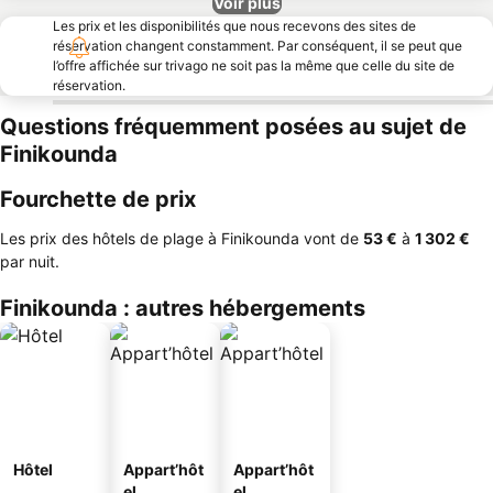
Voir plus
Les prix et les disponibilités que nous recevons des sites de
réservation changent constamment. Par conséquent, il se peut que
l’offre affichée sur trivago ne soit pas la même que celle du site de
réservation.
Questions fréquemment posées au sujet de
Finikounda
Fourchette de prix
Les prix des hôtels de plage à Finikounda vont de
‎53 €
à
‎1 302 €
par nuit.
Finikounda : autres hébergements
Hôtel
Appart’hôt
Appart’hôt
el
el