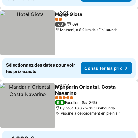
Hotel Giota
Partager
Ajouter à mes favoris
Consulter les p
2 Étoiles
7,3
69
Methoni, à 8.9 km de : Finikounda
Sélectionnez des dates pour voir
Consulter les prix
les prix exacts
Mandarin Oriental, Costa
Partager
Ajouter à mes favoris
Navarino
Consulter les prix
5 Étoiles
9,5
Excellent
365
Pylos, à 16.6 km de : Finikounda
Piscine à débordement en plein air
Consulte