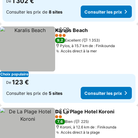
1 302 €
De
Consulter les prix de
8 sites
Consulter les prix
Karalis Beach
Partager
Ajouter à mes favoris
Consulter les
3 Étoiles
9,2
Excellent
1 353
Pylos, à 15.7 km de : Finikounda
Accès direct à la mer
Consulter les prix
Choix populaire
123 €
De
Consulter les prix de
5 sites
Consulter les prix
De La Plage Hotel Koroni
Partager
Ajouter à mes favoris
C
2 Étoiles
7,6
Bien
225
Koroni, à 12.6 km de : Finikounda
Accès direct à la plage
Consulter les pr