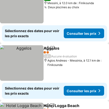
Messini, à 12.0 km de : Finikounda
Deux piscines au choix
Consulter les pr
Sélectionnez des dates pour voir
Consulter les prix
les prix exacts
Aggelos
Partager
Ajouter à mes favoris
Consulter les prix
2 Étoiles
/
Aucune évaluation
Agios Andreas - Messinia, à 12.1 km de :
Finikounda
Sélectionnez des dates pour voir
Consulter les prix
les prix exacts
Hotel Logga Beach
Partager
Ajouter à mes favoris
Consult