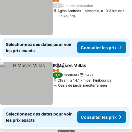
2 Étoiles
/
Aucune évaluation
Agios Andreas - Messinia, à 13.3 km de :
Finikounda
Sélectionnez des dates pour voir
Consulter les prix
les prix exacts
9 Muses Villas
Partager
Ajouter à mes favoris
Consulter le
2 Étoiles
9,3
Excellent
242
Chrani, à 14.1 km de : Finikounda
Oasis de jardin méditerranéen
Consulter l
Sélectionnez des dates pour voir
Consulter les prix
les prix exacts