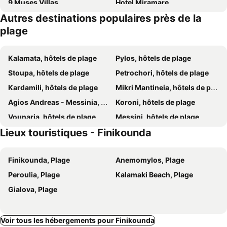
9 Muses Villas
Hotel Miramare
Autres destinations populaires près de la
Karalis Beach
Mandarin Oriental, Costa Navarino
plage
W Costa Navarino
Kalamata, hôtels de plage
Pylos, hôtels de plage
Stoupa, hôtels de plage
Petrochori, hôtels de plage
Kardamili, hôtels de plage
Mikri Mantineia, hôtels de plage
Agios Andreas - Messinia, hôtels de plage
Koroni, hôtels de plage
Vounaria, hôtels de plage
Messini, hôtels de plage
Lieux touristiques - Finikounda
Chrani, hôtels de plage
Methoni, hôtels de plage
Filiatra, hôtels de plage
Gargaliani, hôtels de plage
Finikounda, Plage
Anemomylos, Plage
Gialova, hôtels de plage
Marathopolis, hôtels de plage
Peroulia, Plage
Kalamaki Beach, Plage
Akrogiali, hôtels de plage
Agios Nikolaos, hôtels de plage
Gialova, Plage
Kitries, hôtels de plage
Voir tous les hébergements pour Finikounda