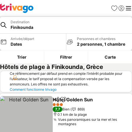
Favoris
Se con
Me
Destination
Finikounda
Arrivée/départ
Personnes et chambres
Dates
2 personnes, 1 chambre
Trier
Filtrer
Carte
Hôtels de plage à Finikounda, Grèce
Ce référencement par défaut prend en compte l’intérêt probable pour
l’utilisateur, le tarif proposé et la compensation versée par les
annonceurs. Les offres ne sont pas exhaustives.
Comment fonctionne trivago
Hotel Golden Sun
Partager
Ajouter à mes favoris
Consulter
3 Étoiles
7,7
Bien
869
0.1 km de la plage
Vues panoramiques sur la mer et les
montagnes