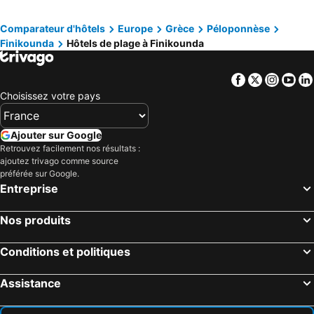
Comparateur d'hôtels
Europe
Grèce
Péloponnèse
Finikounda
Hôtels de plage à Finikounda
Facebook
Twitter
Insta
Yo
Choisissez votre pays
Ajouter sur Google
Retrouvez facilement nos résultats :
ajoutez trivago comme source
préférée sur Google.
Entreprise
Nos produits
Conditions et politiques
Assistance