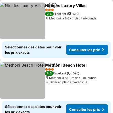
Niriides Luxury Villas
Partager
Ajouter à mes favoris
Consu
3 Étoiles
9,6
Excellent
629
Methoni, à 8.6 km de : Finikounda
Sélectionnez des dates pour voir
Consulter les prix
les prix exacts
Methoni Beach Hotel
Partager
Ajouter à mes favoris
Consu
3 Étoiles
8,5
Excellent
596
Methoni, à 8.9 km de : Finikounda
Dîner en plein air avec vue
Consulter les
Sélectionnez des dates pour voir
Consulter les prix
les prix exacts