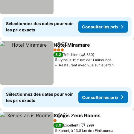
Sélectionnez des dates pour voir
Consulter les prix
les prix exacts
Hotel Miramare
Partager
Ajouter à mes favoris
Consulter l
3 Étoiles
8,2
Très bien
850
Pylos, à 15.5 km de : Finikounda
Restaurant avec vue sur le jardin
Consulter
Sélectionnez des dates pour voir
Consulter les prix
les prix exacts
Xenios Zeus Rooms
Partager
Ajouter à mes favoris
Consul
1 Étoiles
8,9
Excellent
299
Koroni, à 13.8 km de : Finikounda