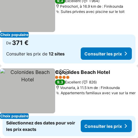
9,3
Excellent
1 964
Petrochori, à 16.9 km de : Finikounda
Suites privées avec piscine sur le toit
Consul
Choix populaire
371 €
De
Consulter les prix de
12 sites
Consulter les prix
Colonides Beach Hotel
Partager
Ajouter à mes favoris
Con
4 Étoiles
9,3
Excellent
826
Vounaria, à 11.5 km de : Finikounda
Appartements familiaux avec vue sur la mer
C
Choix populaire
Sélectionnez des dates pour voir
Consulter les prix
les prix exacts