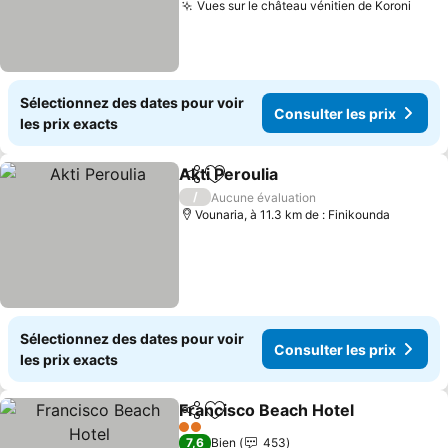
Vues sur le château vénitien de Koroni
Consu
Sélectionnez des dates pour voir
Consulter les prix
les prix exacts
Akti Peroulia
Partager
Ajouter à mes favoris
Consulter les 
/
Aucune évaluation
Vounaria, à 11.3 km de : Finikounda
Sélectionnez des dates pour voir
Consulter les prix
les prix exacts
Francisco Beach Hotel
Partager
Ajouter à mes favoris
Cons
2 Étoiles
7,6
Bien
453