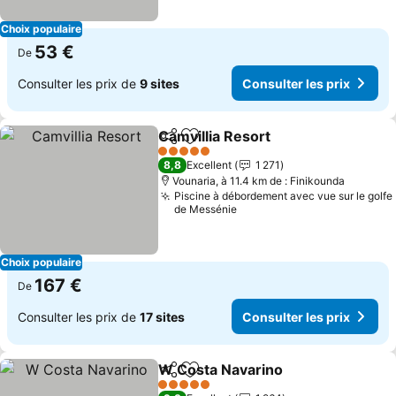
Choix populaire
53 €
De
Consulter les prix de
9 sites
Consulter les prix
Camvillia Resort
Partager
Ajouter à mes favoris
Consulter 
5 Étoiles
8,8
Excellent
1 271
Vounaria, à 11.4 km de : Finikounda
Piscine à débordement avec vue sur le golfe
de Messénie
Choix populaire
167 €
De
Consulter les prix de
17 sites
Consulter les prix
W Costa Navarino
Partager
Ajouter à mes favoris
Consulte
5 Étoiles