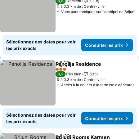
8,8
Excellent
1 118
à 0.3 km de : Centre-ville
Vues panoramiques sur l'archipel de Brijuni
C
Sélectionnez des dates pour voir
Consulter les prix
les prix exacts
Panolija Residence
Partager
Ajouter à mes favoris
Consult
3 Étoiles
8,2
Très bien
535
à 0.3 km de : Centre-ville
Accès à la cour et à la terrasse extérieures
Co
Sélectionnez des dates pour voir
Consulter les prix
les prix exacts
Brijuni Rooms Karmen