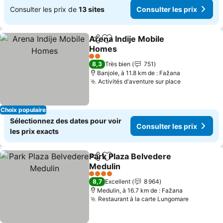
Consulter les prix de
13 sites
Consulter les prix
Arena Indije Mobile
Partager
Ajouter à mes favoris
Homes
Consulter les prix
2 Étoiles
8,3
Très bien
751
Banjole, à 11.8 km de : Fažana
Activités d'aventure sur place
Consulter l
Choix populaire
Sélectionnez des dates pour voir
Consulter les prix
les prix exacts
Park Plaza Belvedere
Partager
Ajouter à mes favoris
Medulin
Consulter les prix
4 Étoiles
8,7
Excellent
8 964
Medulin, à 16.7 km de : Fažana
Restaurant à la carte Lungomare
Consulter