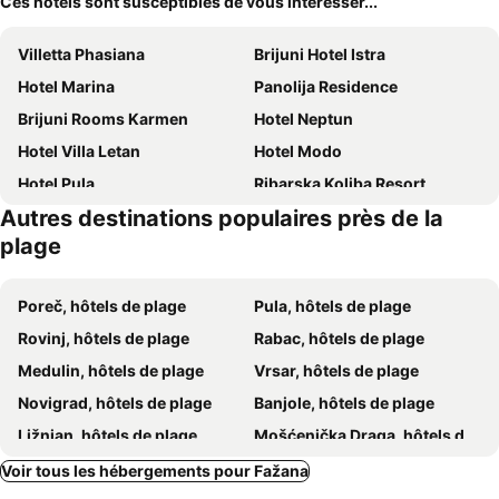
Ces hôtels sont susceptibles de vous intéresser...
Villetta Phasiana
Brijuni Hotel Istra
Hotel Marina
Panolija Residence
Brijuni Rooms Karmen
Hotel Neptun
Hotel Villa Letan
Hotel Modo
Hotel Pula
Ribarska Koliba Resort
Autres destinations populaires près de la
Grand Hotel Brioni Pula, A Radisson Collection Hotel
Park Plaza Arena Pula
plage
Meneghetti Wine Hotel & Winery
Park Plaza Histria Pula
Boutique Hotel Valsabbion
Boutique Hotel Oasi
Poreč, hôtels de plage
Pula, hôtels de plage
Apartment Goga
Arena Indije Mobile Homes
Rovinj, hôtels de plage
Rabac, hôtels de plage
Centinera Resort
Family Resort del Mar
Medulin, hôtels de plage
Vrsar, hôtels de plage
Arena One 99 Glamping
Villa San Rocco Bed & Breakfast
Novigrad, hôtels de plage
Banjole, hôtels de plage
Premantura Resort - Hotel & Restaurant
B&B Villa Velike Stine
Ližnjan, hôtels de plage
Mošćenička Draga, hôtels de plage
Hotel Minerva
Guesthouse Promenade
Tar-Vabriga, hôtels de plage
Funtana, hôtels de plage
Voir tous les hébergements pour Fažana
Arena Hotel Holiday
Park Plaza Belvedere Medulin