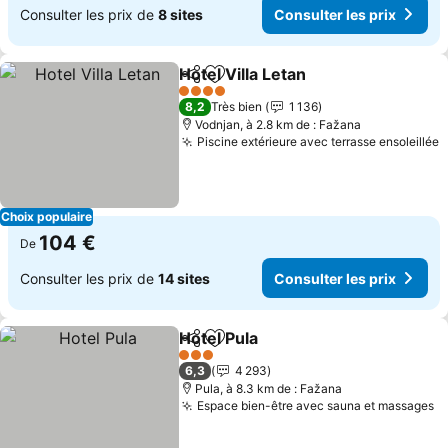
Consulter les prix de
8 sites
Consulter les prix
Hotel Villa Letan
Partager
Ajouter à mes favoris
Consulter 
4 Étoiles
8,2
Très bien
1 136
Vodnjan, à 2.8 km de : Fažana
Piscine extérieure avec terrasse ensoleillée
C
Choix populaire
104 €
De
Consulter les prix de
14 sites
Consulter les prix
Hotel Pula
Partager
Ajouter à mes favoris
Consulter les pri
3 Étoiles
6,3
4 293
Pula, à 8.3 km de : Fažana
Espace bien-être avec sauna et massages
Co