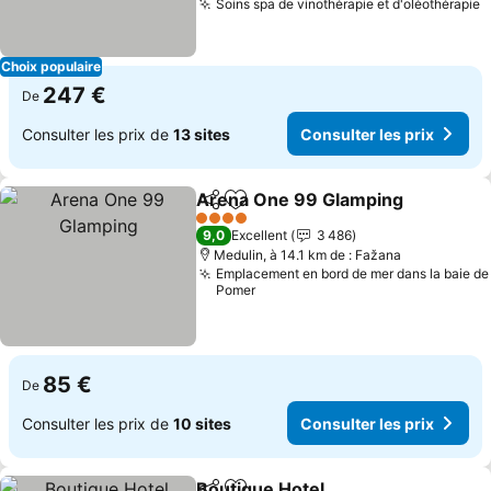
Soins spa de vinothérapie et d'oléothérapie
C
Choix populaire
247 €
De
Consulter les prix de
13 sites
Consulter les prix
Arena One 99 Glamping
Partager
Ajouter à mes favoris
Co
4 Étoiles
9,0
Excellent
3 486
Medulin, à 14.1 km de : Fažana
Emplacement en bord de mer dans la baie de
Pomer
85 €
De
Consulter les prix de
10 sites
Consulter les prix
Boutique Hotel