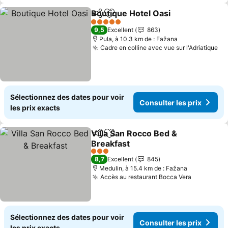
Boutique Hotel Oasi
Partager
Ajouter à mes favoris
Consul
5 Étoiles
9,5
Excellent
863
Pula, à 10.3 km de : Fažana
Cadre en colline avec vue sur l'Adriatique
Co
Sélectionnez des dates pour voir
Consulter les prix
les prix exacts
Villa San Rocco Bed &
Partager
Ajouter à mes favoris
Breakfast
Consulter les prix
3 Étoiles
8,7
Excellent
845
Medulin, à 15.4 km de : Fažana
Accès au restaurant Bocca Vera
Consulter
Sélectionnez des dates pour voir
Consulter les prix
les prix exacts