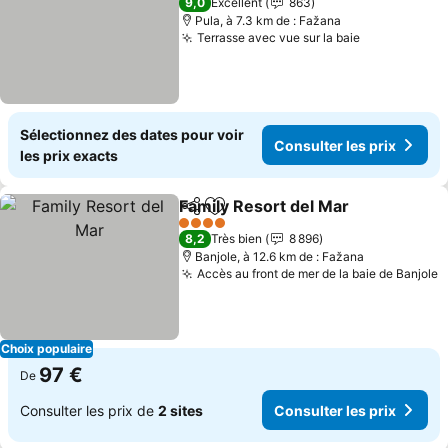
9,0
Excellent
863
Pula, à 7.3 km de : Fažana
Terrasse avec vue sur la baie
Consulter le
Sélectionnez des dates pour voir
Consulter les prix
les prix exacts
Family Resort del Mar
Partager
Ajouter à mes favoris
Cons
4 Étoiles
8,2
Très bien
8 896
Banjole, à 12.6 km de : Fažana
Accès au front de mer de la baie de Banjole
C
Choix populaire
97 €
De
Consulter les prix de
2 sites
Consulter les prix