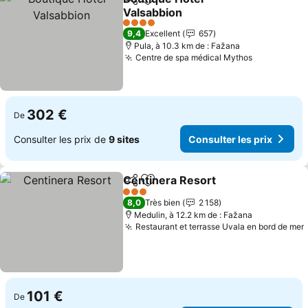
Partager
Ajouter à mes favoris
Valsabbion
Consulter les prix
4 Étoiles
9,4
Excellent
657
Pula, à 10.3 km de : Fažana
Centre de spa médical Mythos
Consulter l
302 €
De
Consulter les prix de
9 sites
Consulter les prix
Centinera Resort
Partager
Ajouter à mes favoris
Consulter
3 Étoiles
8,0
Très bien
2 158
Medulin, à 12.2 km de : Fažana
Restaurant et terrasse Uvala en bord de mer
101 €
De