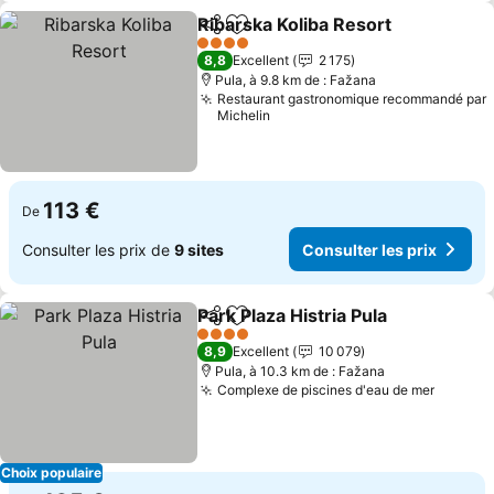
Ribarska Koliba Resort
Partager
Ajouter à mes favoris
Cons
4 Étoiles
8,8
Excellent
2 175
Pula, à 9.8 km de : Fažana
Restaurant gastronomique recommandé par
Michelin
113 €
De
Consulter les prix de
9 sites
Consulter les prix
Park Plaza Histria Pula
Partager
Ajouter à mes favoris
Cons
4 Étoiles
8,9
Excellent
10 079
Pula, à 10.3 km de : Fažana
Complexe de piscines d'eau de mer
Consult
Choix populaire