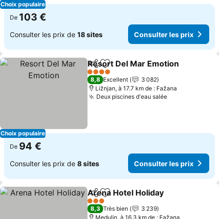
Choix populaire
103 €
De
Consulter les prix de
18 sites
Consulter les prix
Resort Del Mar Emotion
Partager
Ajouter à mes favoris
Co
4 Étoiles
8,8
Excellent
3 082
Ližnjan, à 17.7 km de : Fažana
Deux piscines d'eau salée
Consulter les 
Choix populaire
94 €
De
Consulter les prix de
8 sites
Consulter les prix
Arena Hotel Holiday
Partager
Ajouter à mes favoris
Consul
3 Étoiles
8,3
Très bien
3 239
Medulin, à 16.3 km de : Fažana