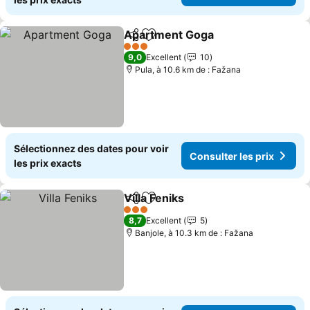
Apartment Goga
Partager
Ajouter à mes favoris
Consulter 
3 Étoiles
9,0
Excellent
10
Pula, à 10.6 km de : Fažana
Sélectionnez des dates pour voir
Consulter les prix
les prix exacts
Villa Feniks
Partager
Ajouter à mes favoris
Consulter les pr
3 Étoiles
8,7
Excellent
5
Banjole, à 10.3 km de : Fažana