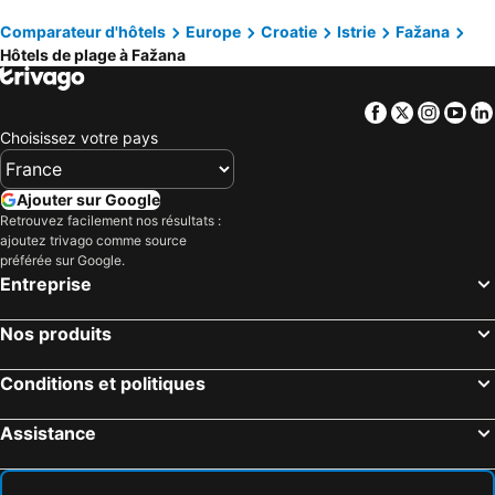
Premantura, hôtels de plage
Cres, hôtels de plage
Resort Del Mar Emotion
Hotel Carmen
Comparateur d'hôtels
Europe
Croatie
Istrie
Fažana
Bale, hôtels de plage
Krnica, hôtels de plage
Hôtels de plage à Fažana
Vodnjan, hôtels de plage
Martinšćica, hôtels de plage
Labin, hôtels de plage
Facebook
Twitter
Insta
Yo
Choisissez votre pays
Ajouter sur Google
Retrouvez facilement nos résultats :
ajoutez trivago comme source
préférée sur Google.
Entreprise
Nos produits
Conditions et politiques
Assistance