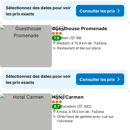
Sélectionnez des dates pour voir
Consulter les prix
les prix exacts
Guesthouse Promenade
Partager
Ajouter à mes favoris
Co
3 Étoiles
7,9
Bien
69
Medulin, à 15.9 km de : Fažana
Restaurant et bar sur place
Consulter les
Sélectionnez des dates pour voir
Consulter les prix
les prix exacts
Hotel Carmen
Partager
Ajouter à mes favoris
Consulter les
3 Étoiles
8,7
Excellent
492
Krnica, à 18.5 km de : Fažana
Dîner haut de gamme avec vue sur
l'oliveraie