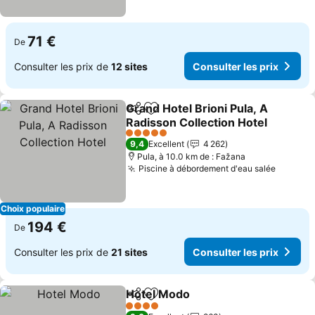
71 €
De
Consulter les prix de
12 sites
Consulter les prix
Grand Hotel Brioni Pula, A
Partager
Ajouter à mes favoris
Radisson Collection Hotel
Consulter les prix
5 Étoiles
9,4
Excellent
4 262
Pula, à 10.0 km de : Fažana
Piscine à débordement d'eau salée
Consult
Choix populaire
194 €
De
Consulter les prix de
21 sites
Consulter les prix
Hotel Modo
Partager
Ajouter à mes favoris
Consulter les p
4 Étoiles