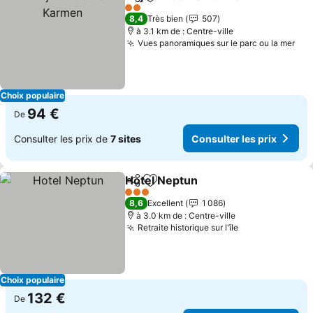
Partager
Ajouter à mes favoris
Cons
2 Étoiles
8,4
Très bien
507
à 3.1 km de : Centre-ville
Vues panoramiques sur le parc ou la mer
Con
Choix populaire
94 €
De
Consulter les prix de
7 sites
Consulter les prix
Hotel Neptun
Partager
Ajouter à mes favoris
Consulter les
3 Étoiles
8,6
Excellent
1 086
à 3.0 km de : Centre-ville
Retraite historique sur l'île
Consulter les 
Choix populaire
132 €
De