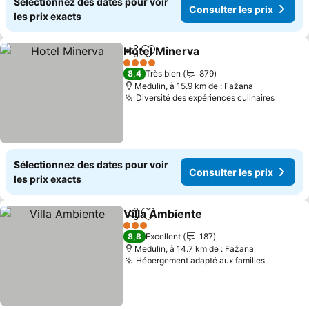
Sélectionnez des dates pour voir
Consulter les prix
les prix exacts
Hotel Minerva
Partager
Ajouter à mes favoris
Consulter le
4 Étoiles
8,4
Très bien
879
Medulin, à 15.9 km de : Fažana
Diversité des expériences culinaires
Consul
Sélectionnez des dates pour voir
Consulter les prix
les prix exacts
Villa Ambiente
Partager
Ajouter à mes favoris
Consulter le
3 Étoiles
8,8
Excellent
187
Medulin, à 14.7 km de : Fažana
Hébergement adapté aux familles
Consulte