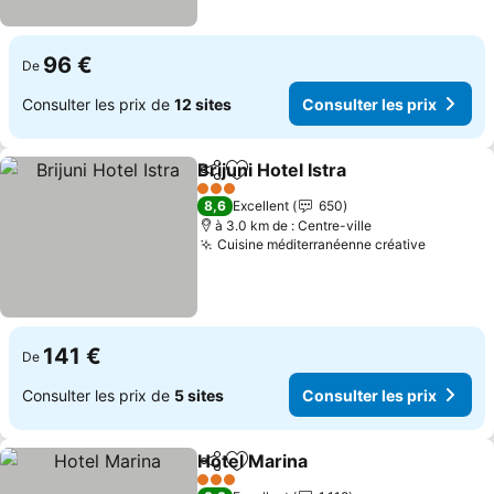
96 €
De
Consulter les prix de
12 sites
Consulter les prix
Brijuni Hotel Istra
Partager
Ajouter à mes favoris
Consulter
3 Étoiles
8,6
Excellent
650
à 3.0 km de : Centre-ville
Cuisine méditerranéenne créative
Consulte
141 €
De
Consulter les prix de
5 sites
Consulter les prix
Hotel Marina
Partager
Ajouter à mes favoris
Consulter les 
3 Étoiles