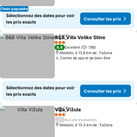
Choix populaire
Sélectionnez des dates pour voir
Consulter les prix
les prix exacts
B&B Villa Velike Stine
Partager
Ajouter à mes favoris
Consu
3 Étoiles
8,6
Excellent
198
Medulin, à 15.8 km de : Fažana
Centre de spa et de bien-être
Consulter l
Sélectionnez des dates pour voir
Consulter les prix
les prix exacts
Villa Vižula
Partager
Ajouter à mes favoris
Consulter les pr
3 Étoiles
/
Aucune évaluation
Medulin, à 15.3 km de : Fažana