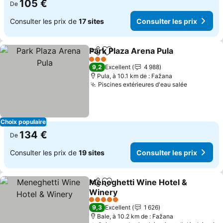
105 €
De
Consulter les prix de
17 sites
Consulter les prix
Park Plaza Arena Pula
Partager
Ajouter à mes favoris
Cons
3 Étoiles
9,2
Excellent
4 988
Pula, à 10.1 km de : Fažana
Piscines extérieures d'eau salée
Consulter
Choix populaire
134 €
De
Consulter les prix de
19 sites
Consulter les prix
Meneghetti Wine Hotel &
Partager
Ajouter à mes favoris
Winery
Consulter les prix
5 Étoiles
9,3
Excellent
1 626
Bale, à 10.2 km de : Fažana