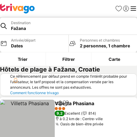
Favoris
Se con
Me
Destination
Fažana
Arrivée/départ
Personnes et chambres
Dates
2 personnes, 1 chambre
Trier
Filtrer
Carte
Hôtels de plage à Fažana, Croatie
Ce référencement par défaut prend en compte l’intérêt probable pour
l’utilisateur, le tarif proposé et la compensation versée par les
annonceurs. Les offres ne sont pas exhaustives.
Comment fonctionne trivago
Villetta Phasiana
Partager
Ajouter à mes favoris
Consulter 
3 Étoiles
9,2
Excellent
814
à 0.2 km de : Centre-ville
Oasis de bien-être privée
Consulter les 