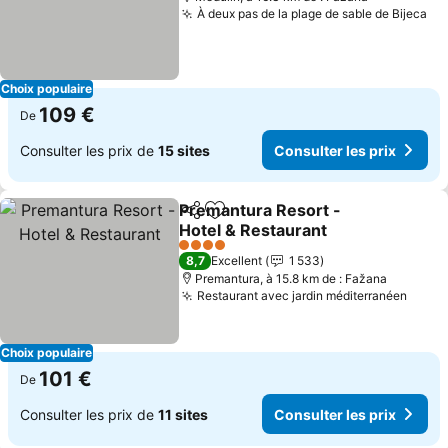
À deux pas de la plage de sable de Bijeca
Co
Choix populaire
109 €
De
Consulter les prix de
15 sites
Consulter les prix
Premantura Resort -
Partager
Ajouter à mes favoris
Hotel & Restaurant
Consulter les prix
4 Étoiles
8,7
Excellent
1 533
Premantura, à 15.8 km de : Fažana
Restaurant avec jardin méditerranéen
Consu
Choix populaire
101 €
De
Consulter les prix de
11 sites
Consulter les prix