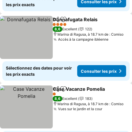
Consulter les prix
les prix exacts
Donnafugata Relais
Partager
Ajouter à mes favoris
4 Étoiles
8,6
Excellent
122
Marina di Ragusa, à 18.7 km de : Comiso
Accès à la campagne ibléenne
Sélectionnez des dates pour voir
Consulter les prix
les prix exacts
Case Vacanze Pomelia
Partager
Ajouter à mes favoris
1 Étoiles
8,6
Excellent
183
Marina di Ragusa, à 18.7 km de : Comiso
Vues sur le jardin et la cour