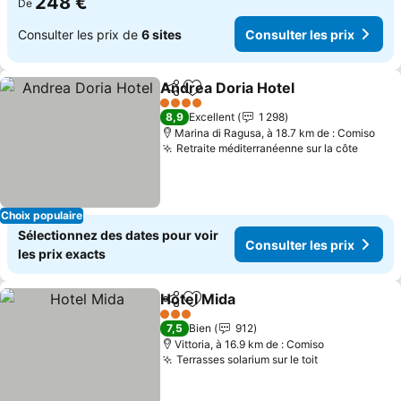
248 €
De
Consulter les prix de
6 sites
Consulter les prix
Andrea Doria Hotel
Partager
Ajouter à mes favoris
4 Étoiles
8,9
Excellent
1 298
Marina di Ragusa, à 18.7 km de : Comiso
Retraite méditerranéenne sur la côte
Choix populaire
Sélectionnez des dates pour voir
Consulter les prix
les prix exacts
Hotel Mida
Partager
Ajouter à mes favoris
3 Étoiles
7,5
Bien
912
Vittoria, à 16.9 km de : Comiso
Terrasses solarium sur le toit