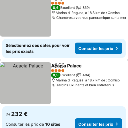
Partager
Ajouter à mes favoris
4 Étoiles
8,6
Excellent
869
Marina di Ragusa, à 18.8 km de : Comiso
Chambres avec vue panoramique sur la mer
Sélectionnez des dates pour voir
Consulter les prix
les prix exacts
Acacia Palace
Partager
Ajouter à mes favoris
4 Étoiles
8,9
Excellent
484
Marina di Ragusa, à 18.7 km de : Comiso
Jardins luxuriants et bien entretenus
232 €
De
Consulter les prix de
10 sites
Consulter les prix