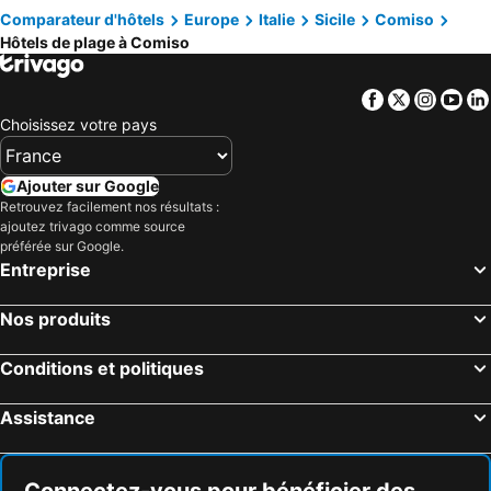
Comparateur d'hôtels
Europe
Italie
Sicile
Comiso
Hôtels de plage à Comiso
Facebook
Twitter
Insta
Yo
Choisissez votre pays
Ajouter sur Google
Retrouvez facilement nos résultats :
ajoutez trivago comme source
préférée sur Google.
Entreprise
Nos produits
Conditions et politiques
Assistance
Connectez-vous pour bénéficier des