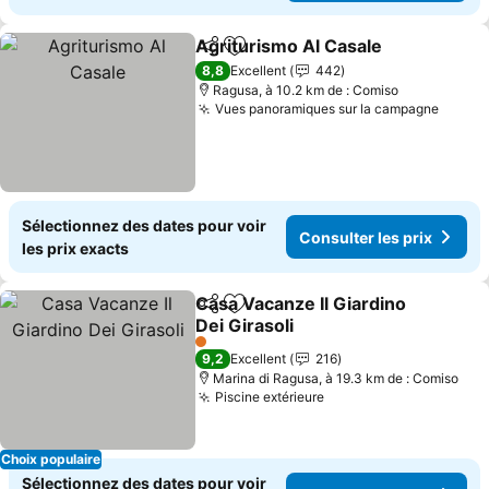
Agriturismo Al Casale
Partager
Ajouter à mes favoris
8,8
Excellent
442
Ragusa, à 10.2 km de : Comiso
Vues panoramiques sur la campagne
Sélectionnez des dates pour voir
Consulter les prix
les prix exacts
Casa Vacanze Il Giardino
Partager
Ajouter à mes favoris
Dei Girasoli
1 Étoiles
9,2
Excellent
216
Marina di Ragusa, à 19.3 km de : Comiso
Piscine extérieure
Choix populaire
Sélectionnez des dates pour voir