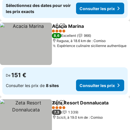
Sélectionnez des dates pour voir
Consulter les prix
les prix exacts
Acacia Marina
Partager
Ajouter à mes favoris
4 Étoiles
8,6
Excellent
966
Ragusa, à 18.6 km de : Comiso
Expérience culinaire sicilienne authentique
151 €
De
Consulter les prix de
8 sites
Consulter les prix
Zeta Resort Donnalucata
Partager
Ajouter à mes favoris
4 Étoiles
7,3
1 339
Scicli, à 19.0 km de : Comiso