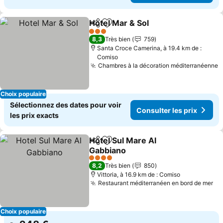
Hotel Mar & Sol
Partager
Ajouter à mes favoris
3 Étoiles
8,3
Très bien
759
Santa Croce Camerina, à 19.4 km de :
Comiso
Chambres à la décoration méditerranéenne
Choix populaire
Sélectionnez des dates pour voir
Consulter les prix
les prix exacts
Hotel Sul Mare Al
Partager
Ajouter à mes favoris
Gabbiano
4 Étoiles
8,2
Très bien
850
Vittoria, à 16.9 km de : Comiso
Restaurant méditerranéen en bord de mer
Choix populaire