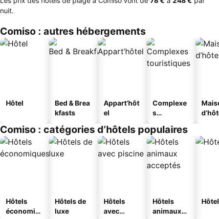
Les prix des hôtels de plage à Comiso vont de
‎78 €
à
‎248 €
par
nuit.
Comiso : autres hébergements
Hôtel
Bed & Brea
Appart’hôt
Complexe
Mais
kfasts
el
s
d’hô
touristique
Comiso : catégories d’hôtels populaires
s
Hôtels
Hôtels de
Hôtels
Hôtels
Hôtel
économiq
luxe
avec
animaux