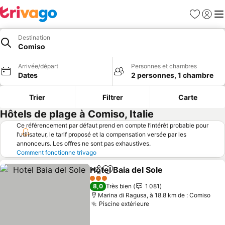
Favoris
Se con
Me
Destination
Comiso
Arrivée/départ
Personnes et chambres
Dates
2 personnes, 1 chambre
Trier
Filtrer
Carte
Hôtels de plage à Comiso, Italie
Ce référencement par défaut prend en compte l’intérêt probable pour
l’utilisateur, le tarif proposé et la compensation versée par les
annonceurs. Les offres ne sont pas exhaustives.
Comment fonctionne trivago
Hotel Baia del Sole
Partager
Ajouter à mes favoris
3 Étoiles
8,0
Très bien
1 081
Marina di Ragusa, à 18.8 km de : Comiso
Piscine extérieure