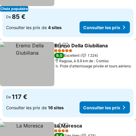
Choix populaire
85 €
De
Consulter les prix de
4 sites
Consulter les prix
Eremo Della Giubiliana
Partager
Ajouter à mes favoris
5 Étoiles
9,0
Excellent
1 224
Ragusa, à 9.9 km de : Comiso
Piste d'atterrissage privée et tours aériens
117 €
De
Consulter les prix de
16 sites
Consulter les prix
La Moresca
Partager
Ajouter à mes favoris
4 Étoiles
8,4
Très bien
474