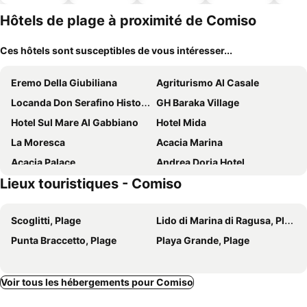
ues
piscine
acceptés
Hôtels de plage à proximité de Comiso
Ces hôtels sont susceptibles de vous intéresser...
Eremo Della Giubiliana
Agriturismo Al Casale
Locanda Don Serafino Historical Boutique Hotel
GH Baraka Village
Hotel Sul Mare Al Gabbiano
Hotel Mida
La Moresca
Acacia Marina
Acacia Palace
Andrea Doria Hotel
Lieux touristiques - Comiso
Residence Andrea Doria
Donnafugata Relais
Case Vacanze Pomelia
Hotel Baia del Sole
Scoglitti, Plage
Lido di Marina di Ragusa, Plage
Hotel Miramare
B&B Bianco e Blu
Punta Braccetto, Plage
Playa Grande, Plage
Hotel Aria di Mare
siciliacasevacanze - Marina Domus Rooms
Zeta Resort Donnalucata
Hotel Parco della Rocca
Casa Vacanze Il Giardino Dei Girasoli
Hotel Mar & Sol
Voir tous les hébergements pour Comiso
Modica Boutique Hotel
Terrazza a Mare