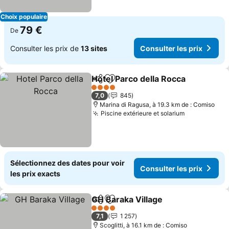
Choix populaire
79 €
De
Consulter les prix de
13 sites
Consulter les prix
Hotel Parco della Rocca
Partager
Ajouter à mes favoris
4 Étoiles
7,0
845
Marina di Ragusa, à 19.3 km de : Comiso
Piscine extérieure et solarium
Sélectionnez des dates pour voir
Consulter les prix
les prix exacts
GH Baraka Village
Partager
Ajouter à mes favoris
4 Étoiles
7,1
1 257
Scoglitti, à 16.1 km de : Comiso