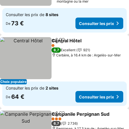
montagne ou la mer
Consulter les prix de
8 sites
73 €
Consulter les prix
De
Central Hôtel
Partager
Ajouter à mes favoris
1 Étoiles
8,7
Excellent
921
Cerbère, à 16.4 km de : Argelès-sur-Mer
Choix populaire
Consulter les prix de
2 sites
64 €
Consulter les prix
De
Campanile Perpignan Sud
Partager
Ajouter à mes favoris
3 Étoiles
6,7
2 736
Perpignan, à 17.3 km de : Argelès-sur-Mer