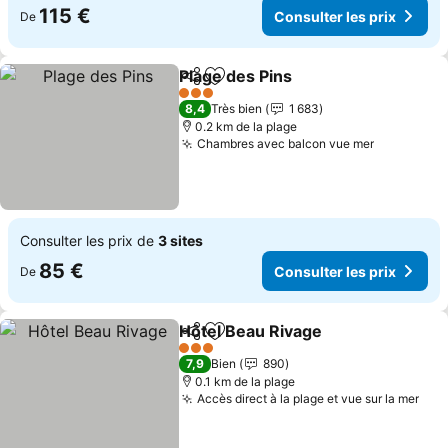
115 €
Consulter les prix
De
Plage des Pins
Partager
Ajouter à mes favoris
3 Étoiles
8,4
Très bien
1 683
0.2 km de la plage
Chambres avec balcon vue mer
Consulter les prix de
3 sites
85 €
Consulter les prix
De
Hôtel Beau Rivage
Partager
Ajouter à mes favoris
3 Étoiles
7,9
Bien
890
0.1 km de la plage
Accès direct à la plage et vue sur la mer