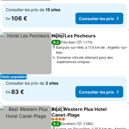
Consulter les prix de
15 sites
106 €
Consulter les prix
De
Hotel Les Pecheurs
Partager
Ajouter à mes favoris
8,2
Très bien
1 175
Banyuls-sur-Mer, à 11.6 km de : Argelès-sur-
Mer
Domaine viticole attenant pour des
expériences uniques
Choix populaire
Consulter les prix de
2 sites
83 €
Consulter les prix
De
Best Western Plus Hotel
Partager
Ajouter à mes favoris
Canet-Plage
4 Étoiles
9,2
Excellent
2 580
Canet-en-Roussillon, à 15.5 km de : Argelès-