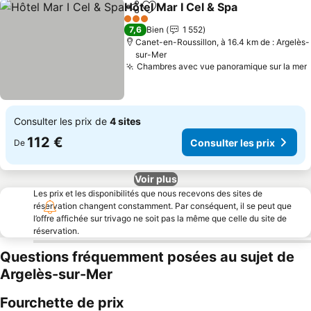
Hôtel Mar I Cel & Spa
Partager
Ajouter à mes favoris
3 Étoiles
7,6
Bien
1 552
Canet-en-Roussillon, à 16.4 km de : Argelès-
sur-Mer
Chambres avec vue panoramique sur la mer
Consulter les prix de
4 sites
112 €
Consulter les prix
De
Voir plus
Les prix et les disponibilités que nous recevons des sites de
réservation changent constamment. Par conséquent, il se peut que
l’offre affichée sur trivago ne soit pas la même que celle du site de
réservation.
Questions fréquemment posées au sujet de
Argelès-sur-Mer
Fourchette de prix