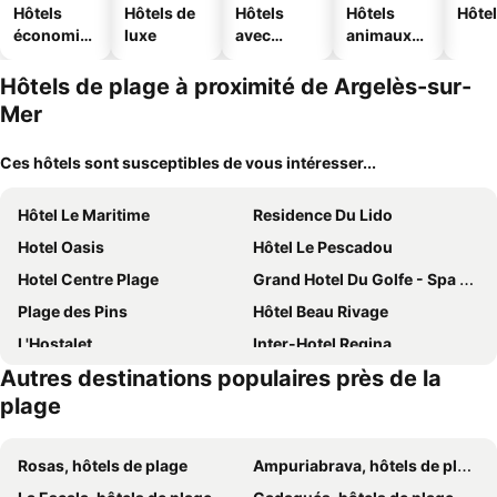
Hôtels
Hôtels de
Hôtels
Hôtels
Hôtel
économiq
luxe
avec
animaux
ues
piscine
acceptés
Hôtels de plage à proximité de Argelès-sur-
Mer
Ces hôtels sont susceptibles de vous intéresser...
Hôtel Le Maritime
Residence Du Lido
Hotel Oasis
Hôtel Le Pescadou
Hotel Centre Plage
Grand Hotel Du Golfe - Spa & Gastronomie
Plage des Pins
Hôtel Beau Rivage
L'Hostalet
Inter-Hotel Regina
Autres destinations populaires près de la
Hotel Méditerranée
Hôtel Princes de Catalogne
plage
Hotel Triton
Hotel Le Bon Port
Le Relais Des Trois Mas
Les Pierres De Jade
Rosas, hôtels de plage
Ampuriabrava, hôtels de plage
Portvendres Sea view
Les Bulles de Mer