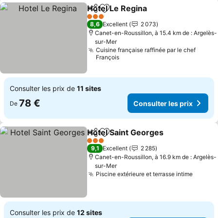
Hotel Le Regina
Partager
Ajouter à mes favoris
3 Étoiles
8,6
Excellent
2 073
Canet-en-Roussillon, à 15.4 km de : Argelès-
sur-Mer
Cuisine française raffinée par le chef
François
Consulter les prix de
11 sites
78 €
Consulter les prix
De
Hotel Saint Georges
Partager
Ajouter à mes favoris
3 Étoiles
9,1
Excellent
2 285
Canet-en-Roussillon, à 16.9 km de : Argelès-
sur-Mer
Piscine extérieure et terrasse intime
Consulter les prix de
12 sites