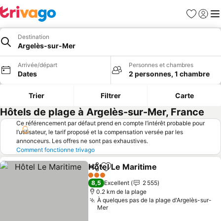
Favoris
Se con
Me
Destination
Argelès-sur-Mer
Arrivée/départ
Personnes et chambres
Dates
2 personnes, 1 chambre
Trier
Filtrer
Carte
Hôtels de plage à Argelès-sur-Mer, France
Ce référencement par défaut prend en compte l’intérêt probable pour
l’utilisateur, le tarif proposé et la compensation versée par les
annonceurs. Les offres ne sont pas exhaustives.
Comment fonctionne trivago
Hôtel Le Maritime
Partager
Ajouter à mes favoris
3 Étoiles
8,5
Excellent
2 555
0.2 km de la plage
À quelques pas de la plage d'Argelès-sur-
Mer