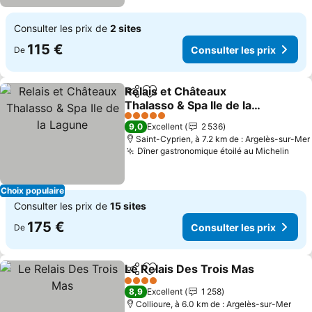
Consulter les prix de
2 sites
115 €
Consulter les prix
De
Relais et Châteaux
Partager
Ajouter à mes favoris
Thalasso & Spa Ile de la
Lagune
5 Étoiles
9,0
Excellent
2 536
Saint-Cyprien, à 7.2 km de : Argelès-sur-Mer
Dîner gastronomique étoilé au Michelin
Choix populaire
Consulter les prix de
15 sites
175 €
Consulter les prix
De
Le Relais Des Trois Mas
Partager
Ajouter à mes favoris
4 Étoiles
8,9
Excellent
1 258
Collioure, à 6.0 km de : Argelès-sur-Mer