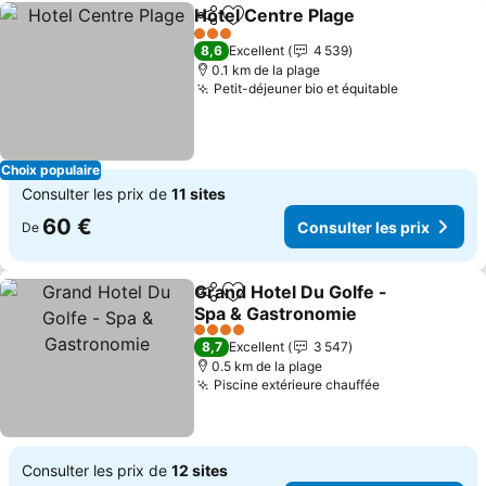
Hotel Centre Plage
Partager
Ajouter à mes favoris
3 Étoiles
8,6
Excellent
4 539
0.1 km de la plage
Petit-déjeuner bio et équitable
Choix populaire
Consulter les prix de
11 sites
60 €
Consulter les prix
De
Grand Hotel Du Golfe -
Partager
Ajouter à mes favoris
Spa & Gastronomie
4 Étoiles
8,7
Excellent
3 547
0.5 km de la plage
Piscine extérieure chauffée
Consulter les prix de
12 sites