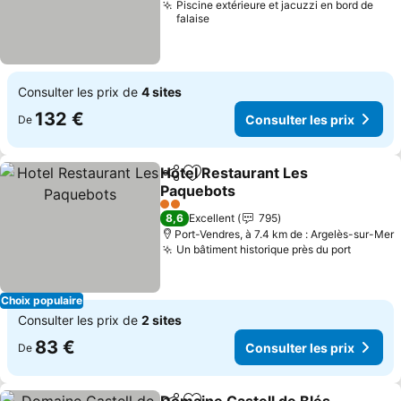
Piscine extérieure et jacuzzi en bord de
falaise
Consulter les prix de
4 sites
132 €
Consulter les prix
De
Hotel Restaurant Les
Partager
Ajouter à mes favoris
Paquebots
2 Étoiles
8,6
Excellent
795
Port-Vendres, à 7.4 km de : Argelès-sur-Mer
Un bâtiment historique près du port
Choix populaire
Consulter les prix de
2 sites
83 €
Consulter les prix
De