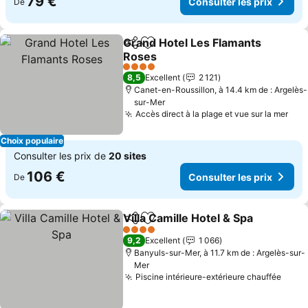
79 €
Consulter les prix
De
Grand Hotel Les Flamants
Partager
Ajouter à mes favoris
Roses
4 Étoiles
8,5
Excellent
2 121
Canet-en-Roussillon, à 14.4 km de : Argelès-
sur-Mer
Accès direct à la plage et vue sur la mer
Choix populaire
Consulter les prix de
20 sites
106 €
Consulter les prix
De
Villa Camille Hotel & Spa
Partager
Ajouter à mes favoris
4 Étoiles
9,2
Excellent
1 066
Banyuls-sur-Mer, à 11.7 km de : Argelès-sur-
Mer
Piscine intérieure-extérieure chauffée