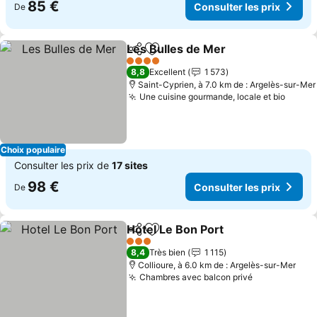
85 €
Consulter les prix
De
Les Bulles de Mer
Partager
Ajouter à mes favoris
4 Étoiles
8,8
Excellent
1 573
Saint-Cyprien, à 7.0 km de : Argelès-sur-Mer
Une cuisine gourmande, locale et bio
Choix populaire
Consulter les prix de
17 sites
98 €
Consulter les prix
De
Hotel Le Bon Port
Partager
Ajouter à mes favoris
3 Étoiles
8,4
Très bien
1 115
Collioure, à 6.0 km de : Argelès-sur-Mer
Chambres avec balcon privé