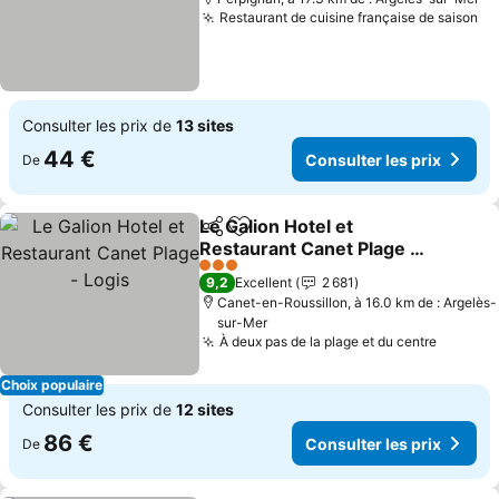
Restaurant de cuisine française de saison
Consulter les prix de
13 sites
44 €
Consulter les prix
De
Le Galion Hotel et
Partager
Ajouter à mes favoris
Restaurant Canet Plage -
Logis
3 Étoiles
9,2
Excellent
2 681
Canet-en-Roussillon, à 16.0 km de : Argelès-
sur-Mer
À deux pas de la plage et du centre
Choix populaire
Consulter les prix de
12 sites
86 €
Consulter les prix
De