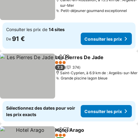
sur-Mer
Petit-déjeuner gourmand exceptionnel
Consulter les prix de
14 sites
91 €
Consulter les prix
De
Les Pierres De Jade
Partager
Ajouter à mes favoris
3 Étoiles
7,3
374
Saint-Cyprien, à 6.9 km de : Argelès-sur-Mer
Grande piscine lagon bleue
Sélectionnez des dates pour voir
Consulter les prix
les prix exacts
Hotel Arago
Partager
Ajouter à mes favoris
3 Étoiles