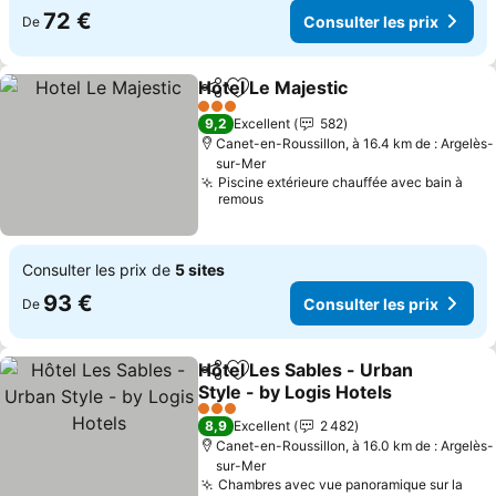
72 €
Consulter les prix
De
Hotel Le Majestic
Partager
Ajouter à mes favoris
3 Étoiles
9,2
Excellent
582
Canet-en-Roussillon, à 16.4 km de : Argelès-
sur-Mer
Piscine extérieure chauffée avec bain à
remous
Consulter les prix de
5 sites
93 €
Consulter les prix
De
Hôtel Les Sables - Urban
Partager
Ajouter à mes favoris
Style - by Logis Hotels
3 Étoiles
8,9
Excellent
2 482
Canet-en-Roussillon, à 16.0 km de : Argelès-
sur-Mer
Chambres avec vue panoramique sur la