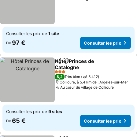
Consulter les prix de
1 site
97 €
Consulter les prix
De
Hôtel Princes de
Partager
Ajouter à mes favoris
Catalogne
3 Étoiles
8,2
Très bien
3 412
Collioure, à 5.4 km de : Argelès-sur-Mer
Au cœur du village de Collioure
Consulter les prix de
9 sites
65 €
Consulter les prix
De