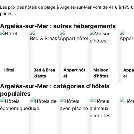
Les prix des hôtels de plage à Argelès-sur-Mer vont de
‎41 €
à
‎175 €
par nuit.
Argelès-sur-Mer : autres hébergements
Hôtel
Bed & Brea
Appart’hôt
Maison
Appa
kfasts
el
d’hôtes
el
Argelès-sur-Mer : catégories d’hôtels
populaires