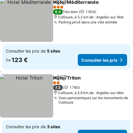
Hotel Méditerranée
Partager
Ajouter à mes favoris
3 Étoiles
8,0
Très bien
1 504
Collioure, à 5.2 km de : Argelès-sur-Mer
Parking privé dans une ville animée
Consulter les prix de
5 sites
123 €
Consulter les prix
De
Hotel Triton
Partager
Ajouter à mes favoris
2 Étoiles
7,3
1 760
Collioure, à 5.9 km de : Argelès-sur-Mer
Vues panoramiques sur les monuments de
Collioure
Consulter les prix de
3 sites