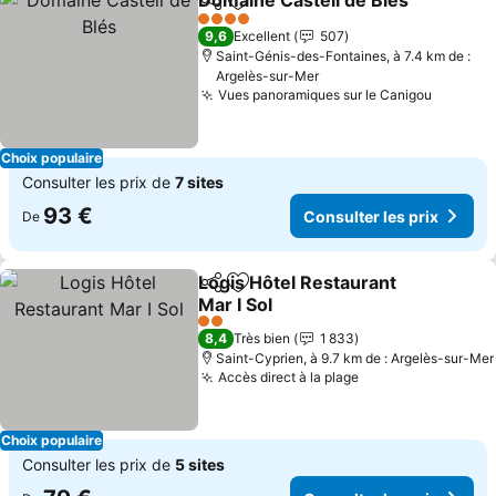
Domaine Castell de Blés
Partager
Ajouter à mes favoris
4 Étoiles
9,6
Excellent
507
Saint-Génis-des-Fontaines, à 7.4 km de :
Argelès-sur-Mer
Vues panoramiques sur le Canigou
Choix populaire
Consulter les prix de
7 sites
93 €
Consulter les prix
De
Logis Hôtel Restaurant
Partager
Ajouter à mes favoris
Mar I Sol
2 Étoiles
8,4
Très bien
1 833
Saint-Cyprien, à 9.7 km de : Argelès-sur-Mer
Accès direct à la plage
Choix populaire
Consulter les prix de
5 sites