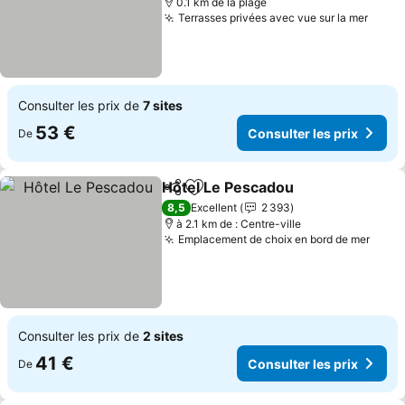
0.1 km de la plage
Terrasses privées avec vue sur la mer
Consulter les prix de
7 sites
53 €
Consulter les prix
De
Hôtel Le Pescadou
Partager
Ajouter à mes favoris
8,5
Excellent
2 393
à 2.1 km de : Centre-ville
Emplacement de choix en bord de mer
Consulter les prix de
2 sites
41 €
Consulter les prix
De