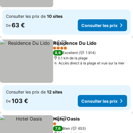
Consulter les prix de
10 sites
63 €
Consulter les prix
De
Residence Du Lido
Partager
Ajouter à mes favoris
4 Étoiles
8,6
Excellent
1 914
0.1 km de la plage
Accès direct à la plage et vue sur la mer
Consulter les prix de
12 sites
103 €
Consulter les prix
De
Hotel Oasis
Partager
Ajouter à mes favoris
1 Étoiles
7,6
Bien
653