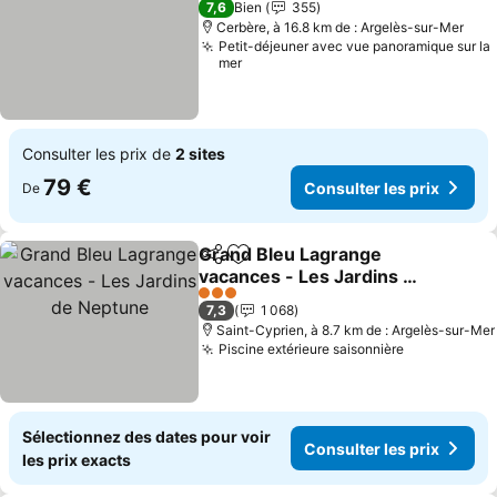
7,6
Bien
355
Cerbère, à 16.8 km de : Argelès-sur-Mer
Petit-déjeuner avec vue panoramique sur la
mer
Consulter les prix de
2 sites
79 €
Consulter les prix
De
Grand Bleu Lagrange
Partager
Ajouter à mes favoris
vacances - Les Jardins de
Neptune
3 Étoiles
7,3
1 068
Saint-Cyprien, à 8.7 km de : Argelès-sur-Mer
Piscine extérieure saisonnière
Sélectionnez des dates pour voir
Consulter les prix
les prix exacts