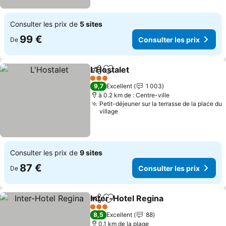
Consulter les prix de
5 sites
99 €
Consulter les prix
De
L'Hostalet
Partager
Ajouter à mes favoris
3 Étoiles
9,7
Excellent
1 003
à 0.2 km de : Centre-ville
Petit-déjeuner sur la terrasse de la place du
village
Consulter les prix de
9 sites
87 €
Consulter les prix
De
Inter-Hotel Regina
Partager
Ajouter à mes favoris
3 Étoiles
8,5
Excellent
88
0.1 km de la plage