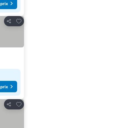
 prix
Ajouter à mes favoris
Partager
 prix
Ajouter à mes favoris
Partager