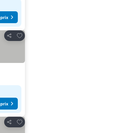
 prix
Ajouter à mes favoris
Partager
 prix
Ajouter à mes favoris
Partager