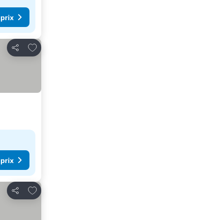
 prix
Ajouter à mes favoris
Partager
 prix
Ajouter à mes favoris
Partager