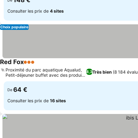
148 €
De
Consulter les prix de
4 sites
Choix populaire
Red Fox
3 Étoiles
Proximité du parc aquatique Aqualud,
Très bien
(8 184 évalu
8,3
Petit-déjeuner buffet avec des produits
frais
64 €
De
Consulter les prix de
16 sites