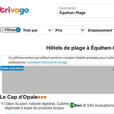
Destination
Filtres
1
Trier par
Prix
Emplacement
Hôtels de plage à Équihen-
Ce référencement par défaut prend en compte l’intérêt probable pour l’utili
exhaustives.
Comment fonctionne trivago
Choix populaire
Le Cap d'Opale
3 Étoiles
Cœur du parc naturel régional, Cuisine
Bien
(6 590 évaluations
7,9
régionale à base de produits locaux