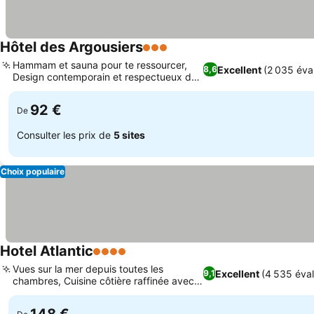
Hôtel des Argousiers
3 Étoiles
Hammam et sauna pour te ressourcer,
Excellent
(2 035 éva
8,6
Design contemporain et respectueux de
la nature
92 €
De
Consulter les prix de
5 sites
Choix populaire
Hotel Atlantic
4 Étoiles
Vues sur la mer depuis toutes les
Excellent
(4 535 éval
9,1
chambres, Cuisine côtière raffinée avec
vue sur la mer