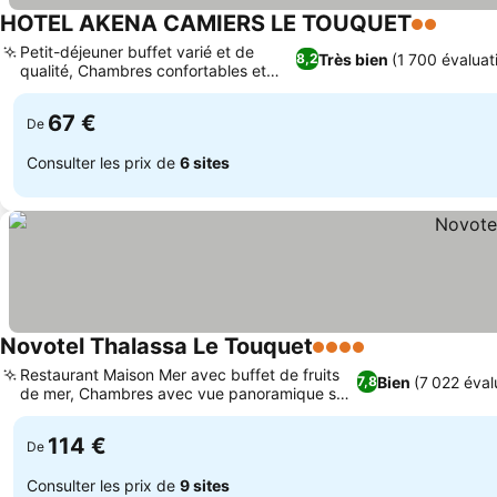
HOTEL AKENA CAMIERS LE TOUQUET
2 Étoiles
Petit-déjeuner buffet varié et de
Très bien
(1 700 évaluat
8,2
qualité, Chambres confortables et
rénovées
67 €
De
Consulter les prix de
6 sites
Novotel Thalassa Le Touquet
4 Étoiles
Restaurant Maison Mer avec buffet de fruits
Bien
(7 022 éval
7,8
de mer, Chambres avec vue panoramique sur
la mer
114 €
De
Consulter les prix de
9 sites