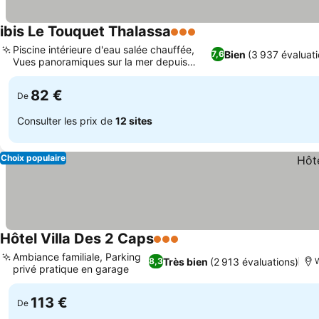
ibis Le Touquet Thalassa
3 Étoiles
Piscine intérieure d'eau salée chauffée,
Bien
(3 937 évaluati
7,6
Vues panoramiques sur la mer depuis
partout
82 €
De
Consulter les prix de
12 sites
Choix populaire
Hôtel Villa Des 2 Caps
3 Étoiles
Ambiance familiale, Parking
Très bien
(2 913 évaluations)
8,3
W
privé pratique en garage
113 €
De