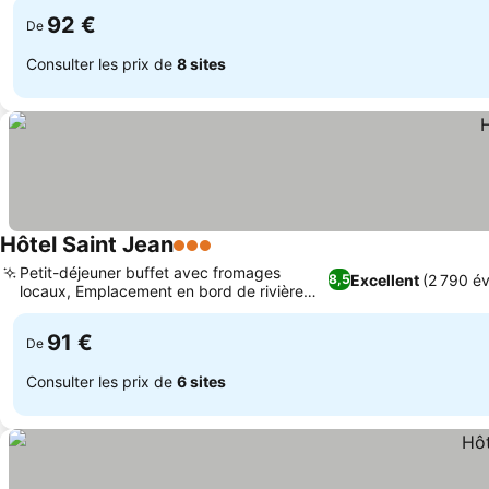
92 €
De
Consulter les prix de
8 sites
Hôtel Saint Jean
3 Étoiles
Petit-déjeuner buffet avec fromages
Excellent
(2 790 év
8,5
locaux, Emplacement en bord de rivière
près de la plage
91 €
De
Consulter les prix de
6 sites