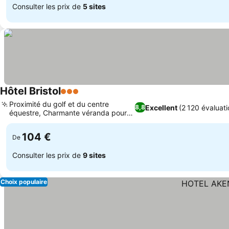
Consulter les prix de
5 sites
Hôtel Bristol
3 Étoiles
Proximité du golf et du centre
Excellent
(2 120 évaluati
8,8
équestre, Charmante véranda pour
les repas
104 €
De
Consulter les prix de
9 sites
Choix populaire