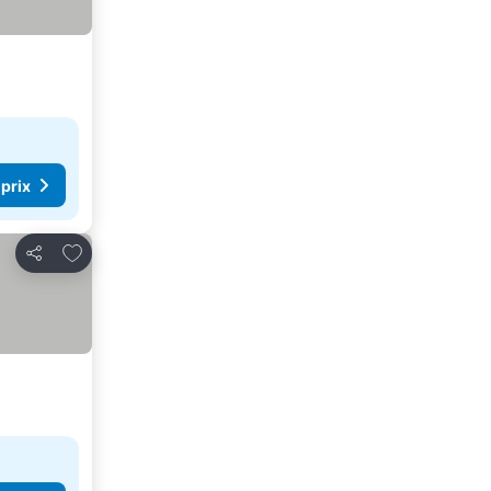
 prix
Ajouter à mes favoris
Partager