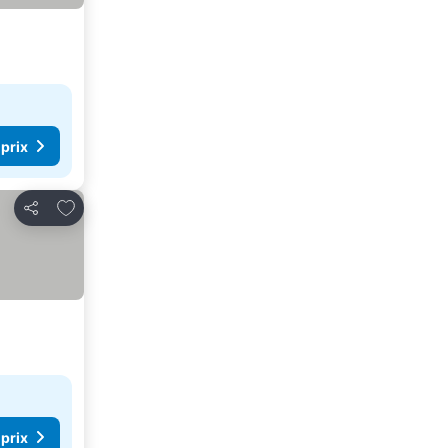
 prix
Ajouter à mes favoris
Partager
 prix