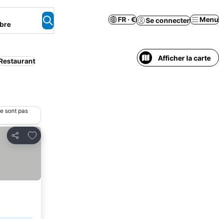
FR · €
Menu
Se connecter
bre
Afficher la carte
Restaurant
ne sont pas
Ajouter à mes favoris
Partager