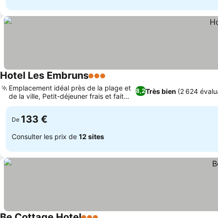
Hotel Les Embruns
3 Étoiles
Emplacement idéal près de la plage et
Très bien
(2 624 évalu
8,2
de la ville, Petit-déjeuner frais et fait
maison
133 €
De
Consulter les prix de
12 sites
Be Cottage Hotel