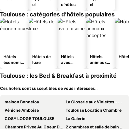
el
d’hôtes
el
Toulouse : catégories d’hôtels populaires
Hôtels
Hôtels de
Hôtels
Hôtels
Hôtel
économiq
luxe
avec
animaux
ues
piscine
acceptés
Toulouse : les Bed & Breakfast à proximité
Ces hôtels sont susceptibles de vous intéresser...
maison Bonnefoy
La Closerie aux Violettes - Maison d'hôtes
Péniche Amboise
Toulouse Location Chambre
COSY LODGE TOULOUSE
La Galerie
Chambre Privee Au Coeur De Ville Toulouse
2 chambres et salle de bain un oasis de bien être Piscine et jardin