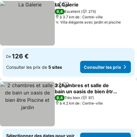
La Galerie
Partager
Ajouter à mes favoris
9,4
Excellent
275
à 3.7 km de : Centre-ville
Villa élégante avec jardin et piscine
126 €
De
Consulter les prix de
5 sites
Consulter les prix
2 chambres et salle de
Partager
Ajouter à mes favoris
bain un oasis de bien être
Piscine et jardin
8,4
Très bien
97
à 4.2 km de : Centre-ville
Sélectionnez des dates pour voir