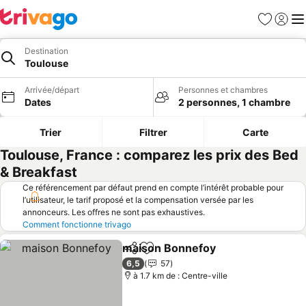
Favoris
Se con
Me
Destination
Toulouse
Arrivée/départ
Personnes et chambres
Dates
2 personnes, 1 chambre
Trier
Filtrer
Carte
Toulouse, France : comparez les prix des Bed
& Breakfast
Ce référencement par défaut prend en compte l’intérêt probable pour
l’utilisateur, le tarif proposé et la compensation versée par les
annonceurs. Les offres ne sont pas exhaustives.
Comment fonctionne trivago
maison Bonnefoy
Partager
Ajouter à mes favoris
6,5
57
à 1.7 km de : Centre-ville