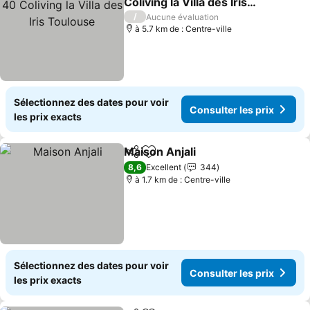
Coliving la Villa des Iris
Toulouse
/
Aucune évaluation
à 5.7 km de : Centre-ville
Sélectionnez des dates pour voir
Consulter les prix
les prix exacts
Maison Anjali
Partager
Ajouter à mes favoris
8,6
Excellent
344
à 1.7 km de : Centre-ville
Sélectionnez des dates pour voir
Consulter les prix
les prix exacts