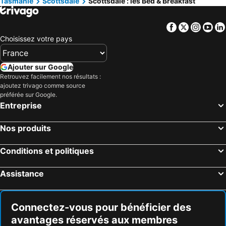
Tasmanie
Scottsdale
Scottsdale : les Bed & Breakfast
Facebook
Twitter
Insta
Yo
Choisissez votre pays
Ajouter sur Google
Retrouvez facilement nos résultats :
ajoutez trivago comme source
préférée sur Google.
Entreprise
Nos produits
Conditions et politiques
Assistance
Connectez-vous pour bénéficier des
avantages réservés aux membres