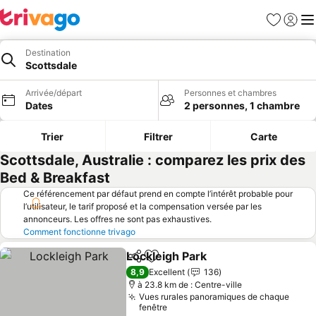
Favoris
Se con
Me
Destination
Scottsdale
Arrivée/départ
Personnes et chambres
Dates
2 personnes, 1 chambre
Trier
Filtrer
Carte
Scottsdale, Australie : comparez les prix des
Bed & Breakfast
Ce référencement par défaut prend en compte l’intérêt probable pour
l’utilisateur, le tarif proposé et la compensation versée par les
annonceurs. Les offres ne sont pas exhaustives.
Comment fonctionne trivago
Lockleigh Park
Partager
Ajouter à mes favoris
8,9
Excellent
136
à 23.8 km de : Centre-ville
Vues rurales panoramiques de chaque
fenêtre