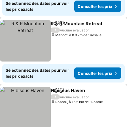
Sélectionnez des dates pour voir
Consulter les prix
les prix exacts
R & R Mountain Retreat
Partager
Ajouter à mes favoris
Con
/
Aucune évaluation
Marigot, à 8.8 km de : Rosalie
Sélectionnez des dates pour voir
Consulter les prix
les prix exacts
Hibiscus Haven
Partager
Ajouter à mes favoris
Consulter l
/
Aucune évaluation
Roseau, à 15.5 km de : Rosalie