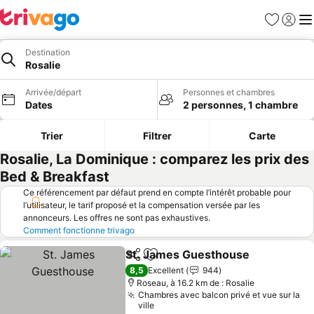
Favoris
Se con
Me
Destination
Rosalie
Arrivée/départ
Personnes et chambres
Dates
2 personnes, 1 chambre
Trier
Filtrer
Carte
Rosalie, La Dominique : comparez les prix des
Bed & Breakfast
Ce référencement par défaut prend en compte l’intérêt probable pour
l’utilisateur, le tarif proposé et la compensation versée par les
annonceurs. Les offres ne sont pas exhaustives.
Comment fonctionne trivago
St. James Guesthouse
Partager
Ajouter à mes favoris
Con
8,5
Excellent
944
Roseau, à 16.2 km de : Rosalie
Chambres avec balcon privé et vue sur la
ville