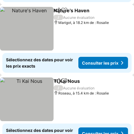
Nature's Haven
Partager
Ajouter à mes favoris
Consulter l
/
Aucune évaluation
Marigot, à 18.2 km de : Rosalie
Sélectionnez des dates pour voir
Consulter les prix
les prix exacts
Ti Kai Nous
Partager
Ajouter à mes favoris
Consulter les p
/
Aucune évaluation
Roseau, à 15.4 km de : Rosalie
Sélectionnez des dates pour voir
Consulter les prix