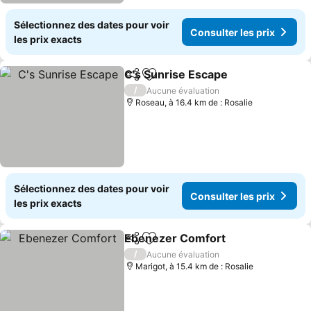
Sélectionnez des dates pour voir
Consulter les prix
les prix exacts
C's Sunrise Escape
Partager
Ajouter à mes favoris
Consult
/
Aucune évaluation
Roseau, à 16.4 km de : Rosalie
Sélectionnez des dates pour voir
Consulter les prix
les prix exacts
Ebenezer Comfort
Partager
Ajouter à mes favoris
Consulte
/
Aucune évaluation
Marigot, à 15.4 km de : Rosalie