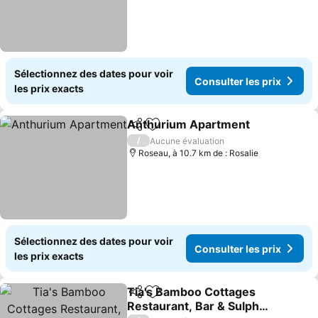
Sélectionnez des dates pour voir
Consulter les prix
les prix exacts
Anthurium Apartment
Partager
Ajouter à mes favoris
Cons
/
Aucune évaluation
Roseau, à 10.7 km de : Rosalie
Sélectionnez des dates pour voir
Consulter les prix
les prix exacts
Tia's Bamboo Cottages
Partager
Ajouter à mes favoris
Restaurant, Bar & Sulphur