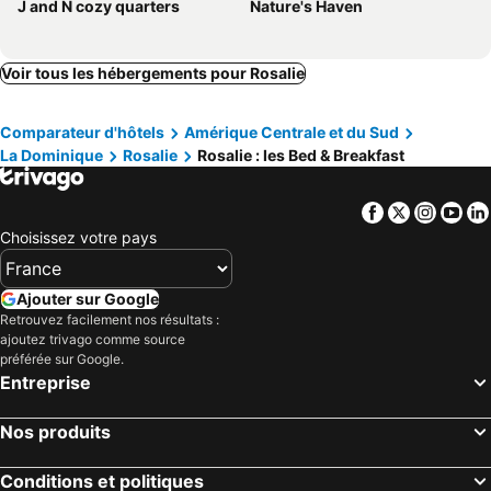
J and N cozy quarters
Nature's Haven
Voir tous les hébergements pour Rosalie
Comparateur d'hôtels
Amérique Centrale et du Sud
La Dominique
Rosalie
Rosalie : les Bed & Breakfast
Facebook
Twitter
Insta
Yo
Choisissez votre pays
Ajouter sur Google
Retrouvez facilement nos résultats :
ajoutez trivago comme source
préférée sur Google.
Entreprise
Nos produits
Conditions et politiques