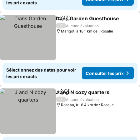
les prix exacts
Dans Garden Guesthouse
Partager
Ajouter à mes favoris
/
Aucune évaluation
Marigot, à 18.1 km de : Rosalie
Sélectionnez des dates pour voir
Consulter les prix
les prix exacts
J and N cozy quarters
Partager
Ajouter à mes favoris
Cons
/
Aucune évaluation
Roseau, à 16.4 km de : Rosalie