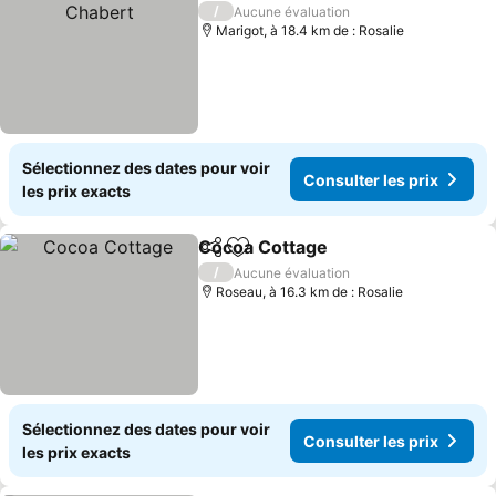
/
Aucune évaluation
Marigot, à 18.4 km de : Rosalie
Sélectionnez des dates pour voir
Consulter les prix
les prix exacts
Cocoa Cottage
Partager
Ajouter à mes favoris
Consulter le
/
Aucune évaluation
Roseau, à 16.3 km de : Rosalie
Sélectionnez des dates pour voir
Consulter les prix
les prix exacts