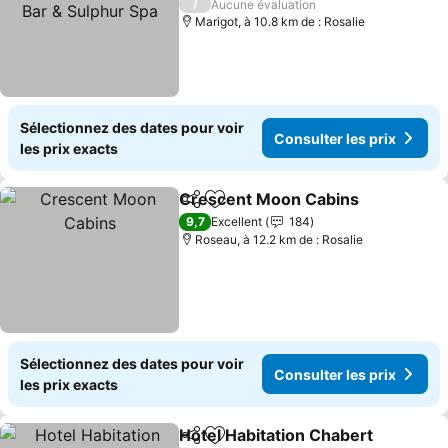
Spa
Consulter les prix
/
Aucune évaluation
Marigot, à 10.8 km de : Rosalie
Sélectionnez des dates pour voir
Consulter les prix
les prix exacts
Crescent Moon Cabins
Partager
Ajouter à mes favoris
Con
9,7
Excellent
184
Roseau, à 12.2 km de : Rosalie
Sélectionnez des dates pour voir
Consulter les prix
les prix exacts
Hotel Habitation Chabert
Partager
Ajouter à mes favoris
C