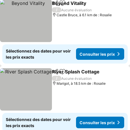
Beyond Vitality
Partager
Ajouter à mes favoris
Consulter l
/
Aucune évaluation
Castle Bruce, à 6.1 km de : Rosalie
Sélectionnez des dates pour voir
Consulter les prix
les prix exacts
River Splash Cottage
Partager
Ajouter à mes favoris
Consu
/
Aucune évaluation
Marigot, à 18.5 km de : Rosalie
Sélectionnez des dates pour voir
Consulter les prix
les prix exacts