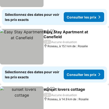
Sélectionnez des dates pour voir
Consulter les prix
les prix exacts
Easy Stay Apartment at
Partager
Ajouter à mes favoris
Canefield
Consulter les prix
/
Aucune évaluation
Roseau, à 15.1 km de : Rosalie
Sélectionnez des dates pour voir
Consulter les prix
les prix exacts
sunset lovers cottage
Partager
Ajouter à mes favoris
Cons
/
Aucune évaluation
Roseau, à 14.9 km de : Rosalie