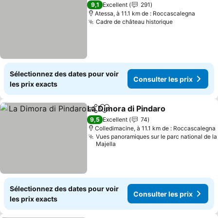
9,1
Excellent
291
Atessa, à 11.1 km de : Roccascalegna
Cadre de château historique
Consulter le
Sélectionnez des dates pour voir
Consulter les prix
les prix exacts
La Dimora di Pindaro
Partager
Ajouter à mes favoris
Consul
9,5
Excellent
74
Colledimacine, à 11.1 km de : Roccascalegna
Vues panoramiques sur le parc national de la
Majella
Sélectionnez des dates pour voir
Consulter les prix
les prix exacts