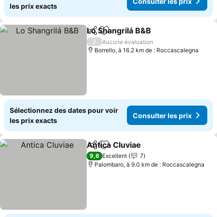
Consulter les prix
les prix exacts
Lo Shangrilá B&B
Partager
Ajouter à mes favoris
Consulter
/
Aucune évaluation
Borrello, à 16.2 km de : Roccascalegna
Sélectionnez des dates pour voir
Consulter les prix
les prix exacts
Antica Cluviae
Partager
Ajouter à mes favoris
Consulter le
9,6
Excellent
7
Palombaro, à 9.0 km de : Roccascalegna