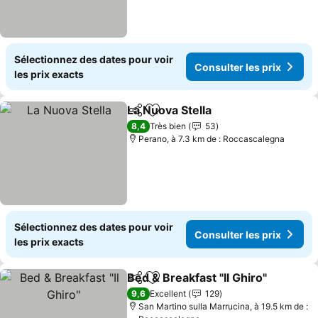
Sélectionnez des dates pour voir
Consulter les prix
les prix exacts
La Nuova Stella
Partager
Ajouter à mes favoris
Consulter l
8,4
Très bien
53
Perano, à 7.3 km de : Roccascalegna
Sélectionnez des dates pour voir
Consulter les prix
les prix exacts
Bed & Breakfast "Il Ghiro"
Partager
Ajouter à mes favoris
C
9,6
Excellent
129
San Martino sulla Marrucina, à 19.5 km de :