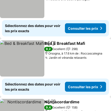
Consulter l
Sélectionnez des dates pour voir
Consulter les prix
les prix exacts
Bed & Breakfast Mafi
Partager
Ajouter à mes favoris
Consu
9,2
Excellent
298
Orsogna, à 17.6 km de : Roccascalegna
Jardin et véranda relaxants
Consulter les
Sélectionnez des dates pour voir
Consulter les prix
les prix exacts
Nontiscordardime
Partager
Ajouter à mes favoris
Consulte
9,4
Excellent
158