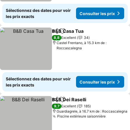
Sélectionnez des dates pour voir
Consulter les prix
les prix exacts
B&B Casa Tua
Partager
Ajouter à mes favoris
Consulter les
8,8
Excellent
34
Castel Frentano, à 15.3 km de :
Roccascalegna
Sélectionnez des dates pour voir
Consulter les prix
les prix exacts
B&B Dei Raselli
Partager
Ajouter à mes favoris
Consulter l
9,7
Excellent
185
Guardiagrele, à 16.7 km de : Roccascalegna
Piscine extérieure saisonnière
Consulter l