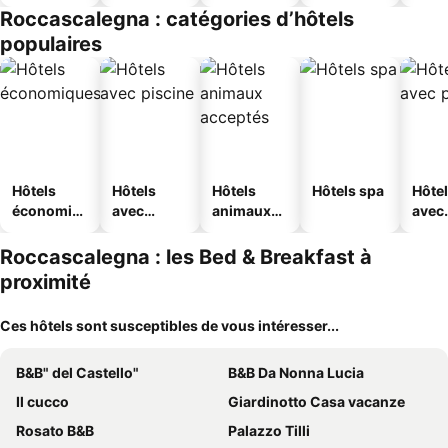
Roccascalegna : catégories d’hôtels
populaires
Hôtels
Hôtels
Hôtels
Hôtels spa
Hôte
économiq
avec
animaux
avec
ues
piscine
acceptés
park
Roccascalegna : les Bed & Breakfast à
proximité
Ces hôtels sont susceptibles de vous intéresser...
B&B" del Castello"
B&B Da Nonna Lucia
Il cucco
Giardinotto Casa vacanze
Rosato B&B
Palazzo Tilli