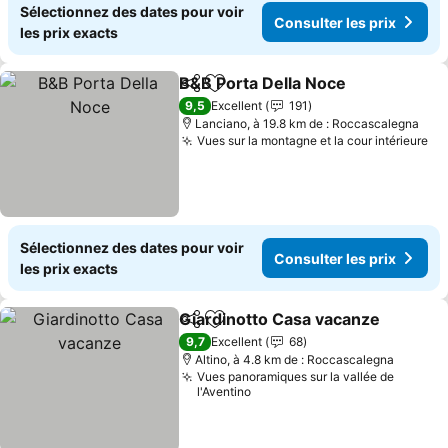
Sélectionnez des dates pour voir
Consulter les prix
les prix exacts
B&B Porta Della Noce
Partager
Ajouter à mes favoris
Consu
9,5
Excellent
191
Lanciano, à 19.8 km de : Roccascalegna
Vues sur la montagne et la cour intérieure
Co
Sélectionnez des dates pour voir
Consulter les prix
les prix exacts
Giardinotto Casa vacanze
Partager
Ajouter à mes favoris
9,7
Excellent
68
Altino, à 4.8 km de : Roccascalegna
Vues panoramiques sur la vallée de
l'Aventino