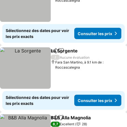
Roccascalegna
Sélectionnez des dates pour voir
Consulter les prix
les prix exacts
La Sorgente
Partager
Ajouter à mes favoris
Consulter les 
/
Aucune évaluation
Fara San Martino, à 9.1 km de :
Roccascalegna
Sélectionnez des dates pour voir
Consulter les prix
les prix exacts
B&B Alla Magnolia
Partager
Ajouter à mes favoris
Consulte
8,7
Excellent
28