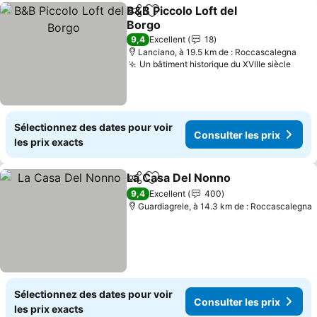
B&B Piccolo Loft del
Partager
Ajouter à mes favoris
Borgo
Consulter les prix
9,4
Excellent
18
Lanciano, à 19.5 km de : Roccascalegna
Un bâtiment historique du XVIIIe siècle
Consu
Sélectionnez des dates pour voir
Consulter les prix
les prix exacts
La Casa Del Nonno
Partager
Ajouter à mes favoris
Consult
9,4
Excellent
400
Guardiagrele, à 14.3 km de : Roccascalegna
Sélectionnez des dates pour voir
Consulter les prix
les prix exacts