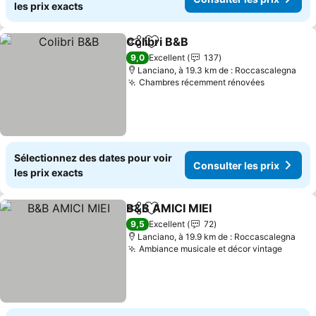
les prix exacts
Colibri B&B
Partager
Ajouter à mes favoris
Consulter les p
9,0
Excellent
137
Lanciano, à 19.3 km de : Roccascalegna
Chambres récemment rénovées
Consulter
Sélectionnez des dates pour voir
Consulter les prix
les prix exacts
B&B AMICI MIEI
Partager
Ajouter à mes favoris
Consulter l
9,5
Excellent
72
Lanciano, à 19.9 km de : Roccascalegna
Ambiance musicale et décor vintage
Consul