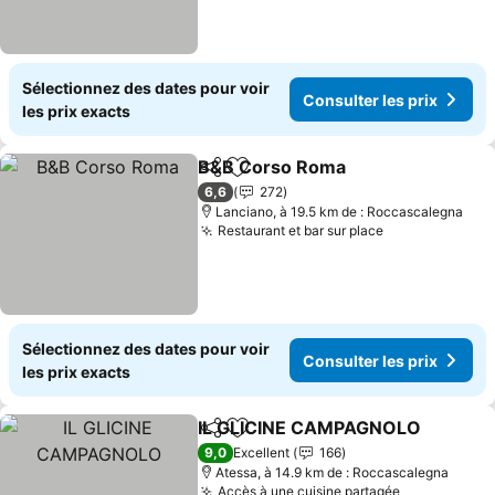
Sélectionnez des dates pour voir
Consulter les prix
les prix exacts
B&B Corso Roma
Partager
Ajouter à mes favoris
Consulter
6,6
272
Lanciano, à 19.5 km de : Roccascalegna
Restaurant et bar sur place
Consulter les
Sélectionnez des dates pour voir
Consulter les prix
les prix exacts
IL GLICINE CAMPAGNOLO
Partager
Ajouter à mes favoris
9,0
Excellent
166
Atessa, à 14.9 km de : Roccascalegna
Accès à une cuisine partagée