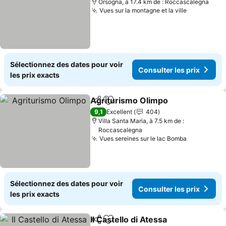
Orsogna, à 17.4 km de : Roccascalegna
Vues sur la montagne et la ville
Consulter 
Sélectionnez des dates pour voir
Consulter les prix
les prix exacts
Agriturismo Olimpo
Partager
Ajouter à mes favoris
Consult
9,1
Excellent
404
Villa Santa Maria, à 7.5 km de :
Roccascalegna
Vues sereines sur le lac Bomba
Consulter 
Sélectionnez des dates pour voir
Consulter les prix
les prix exacts
Il Castello di Atessa
Partager
Ajouter à mes favoris
Consult