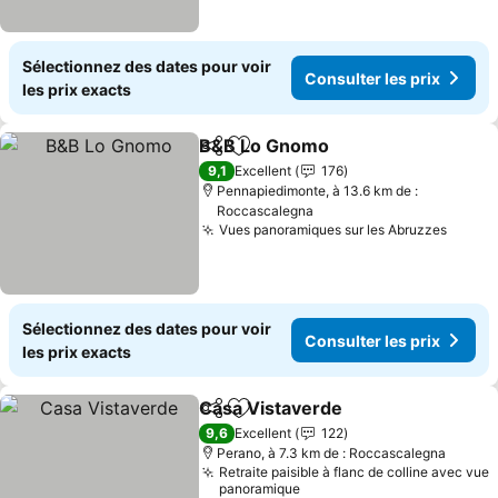
Sélectionnez des dates pour voir
Consulter les prix
les prix exacts
B&B Lo Gnomo
Partager
Ajouter à mes favoris
Consulter le
9,1
Excellent
176
Pennapiedimonte, à 13.6 km de :
Roccascalegna
Vues panoramiques sur les Abruzzes
Consul
Sélectionnez des dates pour voir
Consulter les prix
les prix exacts
Casa Vistaverde
Partager
Ajouter à mes favoris
Consulter 
9,6
Excellent
122
Perano, à 7.3 km de : Roccascalegna
Retraite paisible à flanc de colline avec vue
panoramique