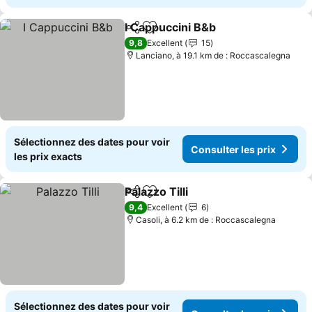
I Cappuccini B&b
Partager
Ajouter à mes favoris
Consulter 
9,8
Excellent
15
Lanciano, à 19.1 km de : Roccascalegna
Sélectionnez des dates pour voir
Consulter les prix
les prix exacts
Palazzo Tilli
Partager
Ajouter à mes favoris
Consulter les p
9,4
Excellent
6
Casoli, à 6.2 km de : Roccascalegna
Sélectionnez des dates pour voir