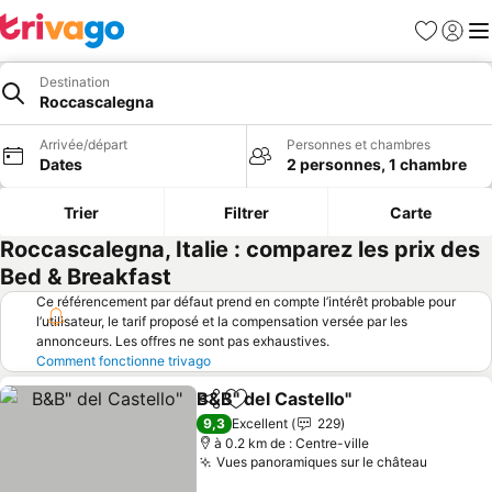
Favoris
Se con
Me
Destination
Roccascalegna
Arrivée/départ
Personnes et chambres
Dates
2 personnes, 1 chambre
Trier
Filtrer
Carte
Roccascalegna, Italie : comparez les prix des
Bed & Breakfast
Ce référencement par défaut prend en compte l’intérêt probable pour
l’utilisateur, le tarif proposé et la compensation versée par les
annonceurs. Les offres ne sont pas exhaustives.
Comment fonctionne trivago
B&B" del Castello"
Partager
Ajouter à mes favoris
Consulte
9,3
Excellent
229
à 0.2 km de : Centre-ville
Vues panoramiques sur le château
Consulte