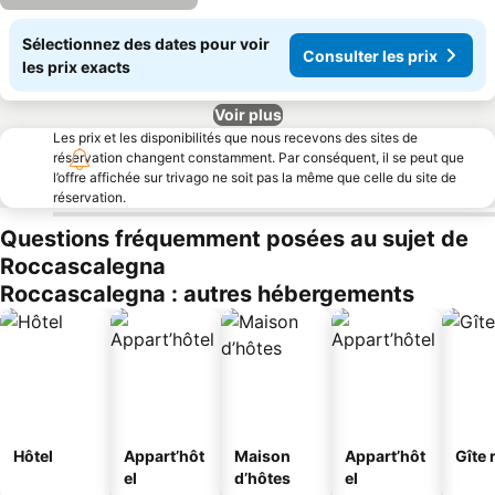
Sélectionnez des dates pour voir
Consulter les prix
les prix exacts
Voir plus
Les prix et les disponibilités que nous recevons des sites de
réservation changent constamment. Par conséquent, il se peut que
l’offre affichée sur trivago ne soit pas la même que celle du site de
réservation.
Questions fréquemment posées au sujet de
Roccascalegna
Roccascalegna : autres hébergements
Hôtel
Appart’hôt
Maison
Appart’hôt
Gîte 
el
d’hôtes
el