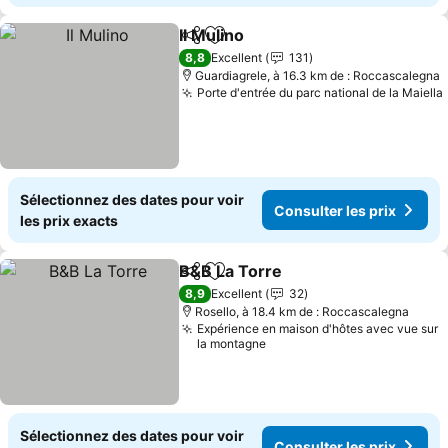
Il Mulino
Partager
Ajouter à mes favoris
Consulter les prix
8,8
Excellent
131
Guardiagrele, à 16.3 km de : Roccascalegna
Porte d'entrée du parc national de la Maiella
Sélectionnez des dates pour voir
Consulter les prix
les prix exacts
B&B La Torre
Partager
Ajouter à mes favoris
Consulter les
8,9
Excellent
32
Rosello, à 18.4 km de : Roccascalegna
Expérience en maison d'hôtes avec vue sur
la montagne
Sélectionnez des dates pour voir
Consulter les prix