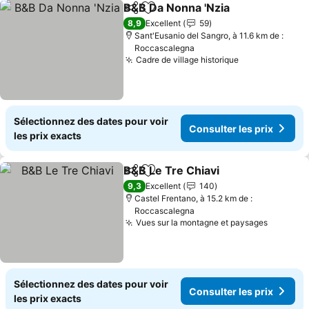
B&B Da Nonna 'Nzia
Partager
Ajouter à mes favoris
Consult
8,9
Excellent
59
Sant'Eusanio del Sangro, à 11.6 km de :
Roccascalegna
Cadre de village historique
Consulter les
Sélectionnez des dates pour voir
Consulter les prix
les prix exacts
B&B Le Tre Chiavi
Partager
Ajouter à mes favoris
Consulter
9,3
Excellent
140
Castel Frentano, à 15.2 km de :
Roccascalegna
Vues sur la montagne et paysages
Consulte
Sélectionnez des dates pour voir
Consulter les prix
les prix exacts