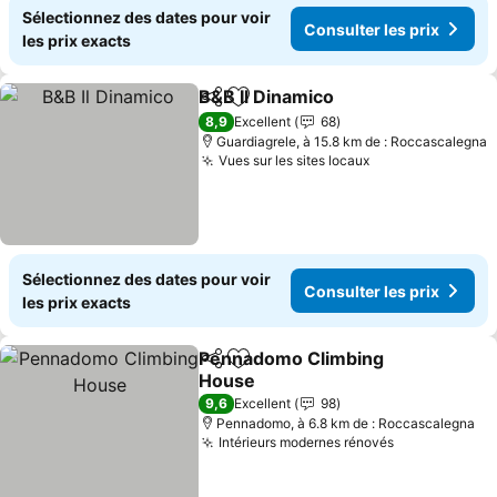
Sélectionnez des dates pour voir
Consulter les prix
les prix exacts
B&B Il Dinamico
Partager
Ajouter à mes favoris
Consulter l
8,9
Excellent
68
Guardiagrele, à 15.8 km de : Roccascalegna
Vues sur les sites locaux
Consulter les p
Sélectionnez des dates pour voir
Consulter les prix
les prix exacts
Pennadomo Climbing
Partager
Ajouter à mes favoris
House
Consulter les prix
9,6
Excellent
98
Pennadomo, à 6.8 km de : Roccascalegna
Intérieurs modernes rénovés
Consulter le