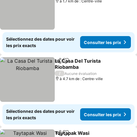
à 1.7 km de : Centre-ville
Sélectionnez des dates pour voir
Consulter les prix
les prix exacts
La Casa Del Turista
Partager
Ajouter à mes favoris
Riobamba
Consulter les prix
/
Aucune évaluation
à 4.7 km de : Centre-ville
Sélectionnez des dates pour voir
Consulter les prix
les prix exacts
Taytapak Wasi
Partager
Ajouter à mes favoris
Consulter le