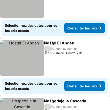
Sélectionnez des dates pour voir
Consulter les prix
les prix exacts
Hostal El Andén
Partager
Ajouter à mes favoris
Consulter l
/
Aucune évaluation
à 0.7 km de : Centre-ville
Sélectionnez des dates pour voir
Consulter les prix
les prix exacts
Hospedaje la Cascada
Partager
Ajouter à mes favoris
Cons
/
Aucune évaluation