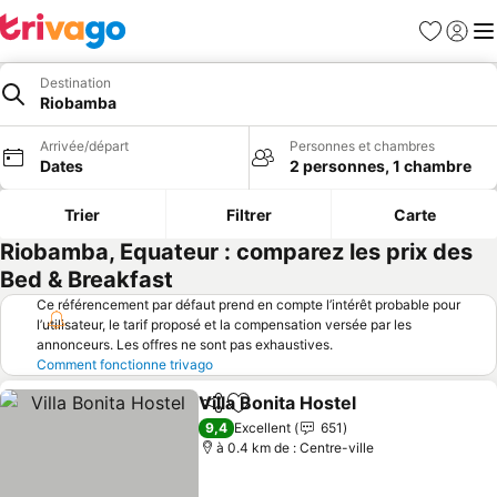
Favoris
Se con
Me
Destination
Riobamba
Arrivée/départ
Personnes et chambres
Dates
2 personnes, 1 chambre
Trier
Filtrer
Carte
Riobamba, Equateur : comparez les prix des
Bed & Breakfast
Ce référencement par défaut prend en compte l’intérêt probable pour
l’utilisateur, le tarif proposé et la compensation versée par les
annonceurs. Les offres ne sont pas exhaustives.
Comment fonctionne trivago
Villa Bonita Hostel
Partager
Ajouter à mes favoris
Consulte
9,4
Excellent
651
à 0.4 km de : Centre-ville