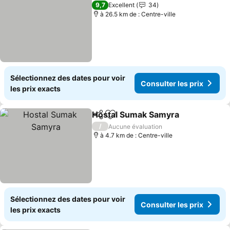
9,7
Excellent
34
à 26.5 km de : Centre-ville
Sélectionnez des dates pour voir
Consulter les prix
les prix exacts
Hostal Sumak Samyra
Partager
Ajouter à mes favoris
Cons
/
Aucune évaluation
à 4.7 km de : Centre-ville
Sélectionnez des dates pour voir
Consulter les prix
les prix exacts