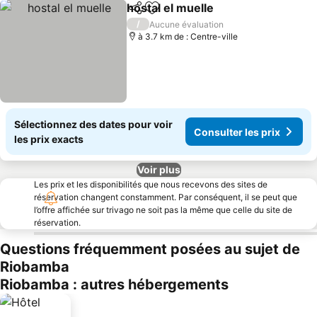
hostal el muelle
Partager
Ajouter à mes favoris
Consulter l
/
Aucune évaluation
à 3.7 km de : Centre-ville
Sélectionnez des dates pour voir
Consulter les prix
les prix exacts
Voir plus
Les prix et les disponibilités que nous recevons des sites de
réservation changent constamment. Par conséquent, il se peut que
l’offre affichée sur trivago ne soit pas la même que celle du site de
réservation.
Questions fréquemment posées au sujet de
Riobamba
Riobamba : autres hébergements