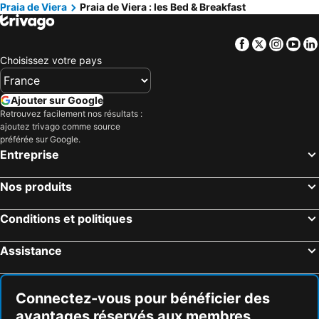
Praia de Viera
Praia de Viera : les Bed & Breakfast
Facebook
Twitter
Insta
Yo
Choisissez votre pays
Ajouter sur Google
Retrouvez facilement nos résultats :
ajoutez trivago comme source
préférée sur Google.
Entreprise
Nos produits
Conditions et politiques
Assistance
Connectez-vous pour bénéficier des
avantages réservés aux membres