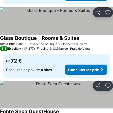
Partager
Aj
Glass Boutique - Rooms & Suites
Consulter les prix
Bed & Breakfast
Expérience boutique sur le thème du verre
Consulter les
8,8
Excellent
377
Leiria, à 13.9 km de : Praia de Viera
72 €
De
Consulter les prix de
9 sites
Consulter les prix
Partager
Aj
Fonte Seca GuestHouse