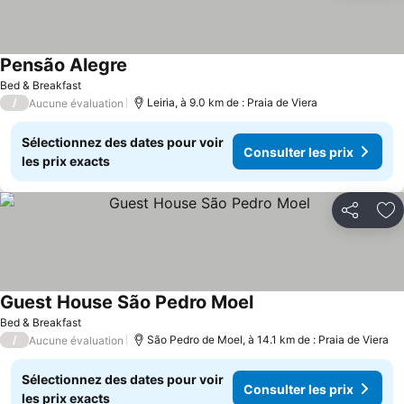
Pensão Alegre
Consulter les prix
Bed & Breakfast
/
Leiria, à 9.0 km de : Praia de Viera
Aucune évaluation
Sélectionnez des dates pour voir
Consulter les prix
les prix exacts
Partager
Aj
Guest House São Pedro Moel
Consulter les prix
Bed & Breakfast
/
São Pedro de Moel, à 14.1 km de : Praia de Viera
Aucune évaluation
Sélectionnez des dates pour voir
Consulter les prix
les prix exacts