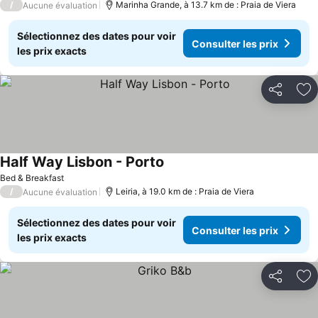
/
Marinha Grande, à 13.7 km de : Praia de Viera
Aucune évaluation
Sélectionnez des dates pour voir
Consulter les prix
les prix exacts
Partager
Aj
Half Way Lisbon - Porto
Consulter les prix
Bed & Breakfast
/
Leiria, à 19.0 km de : Praia de Viera
Aucune évaluation
Sélectionnez des dates pour voir
Consulter les prix
les prix exacts
Partager
Aj