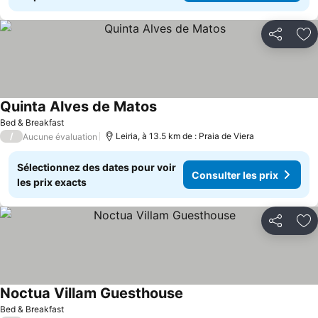
Partager
Aj
Quinta Alves de Matos
Consulter les prix
Bed & Breakfast
/
Leiria, à 13.5 km de : Praia de Viera
Aucune évaluation
Sélectionnez des dates pour voir
Consulter les prix
les prix exacts
Partager
Aj
Noctua Villam Guesthouse
Consulter les prix
Bed & Breakfast