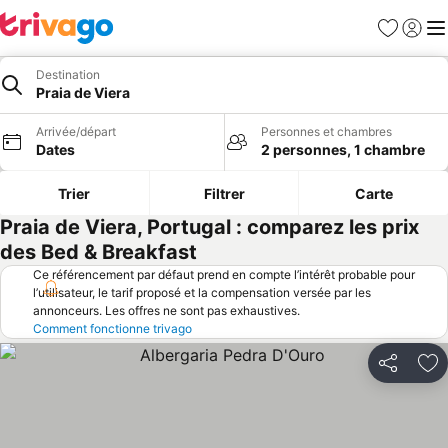
Favoris
Se con
Me
Destination
Praia de Viera
Arrivée/départ
Personnes et chambres
Dates
2 personnes, 1 chambre
Trier
Filtrer
Carte
Praia de Viera, Portugal : comparez les prix
des Bed & Breakfast
Ce référencement par défaut prend en compte l’intérêt probable pour
l’utilisateur, le tarif proposé et la compensation versée par les
annonceurs. Les offres ne sont pas exhaustives.
Comment fonctionne trivago
Partager
Aj