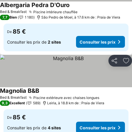
Albergaria Pedra D'Ouro
Consulter les prix
Bed & Breakfast
Piscine intérieure chauffée
Consulter les prix
7,7
Bien
1 180
São Pedro de Moel, à 17.6 km de : Praia de Viera
85 €
De
Consulter les prix de
2 sites
Consulter les prix
Partager
Aj
Magnolia B&B
Consulter les prix
Bed & Breakfast
Piscine extérieure avec chaises longues
Consulter les p
9,3
Excellent
589
Leiria, à 18.8 km de : Praia de Viera
85 €
De
Consulter les prix de
4 sites
Consulter les prix