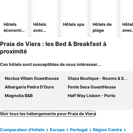
Hôtels
Hôtels
Hôtels spa
Hôtels de
Hôte
économiq
avec
plage
avec
ues
piscine
park
Praia de Viera : les Bed & Breakfast à
proximité
Ces hôtels sont susceptibles de vous intéresser...
Noctua Villam Guesthouse
Glass Boutique - Rooms & Suites
Albergaria Pedra D'Ouro
Fonte Seca GuestHouse
Magnolia B&B
Half Way Lisbon - Porto
Voir tous les hébergements pour Praia de Viera
Comparateur d'hôtels
Europe
Portugal
Région Centre