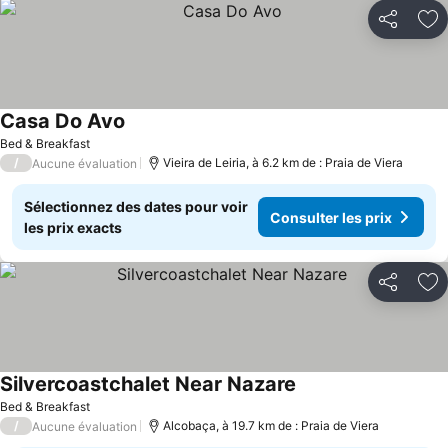
Partager
Aj
Casa Do Avo
Consulter les prix
Bed & Breakfast
/
Vieira de Leiria, à 6.2 km de : Praia de Viera
Aucune évaluation
Sélectionnez des dates pour voir
Consulter les prix
les prix exacts
Partager
Aj
Silvercoastchalet Near Nazare
Consulter les prix
Bed & Breakfast
/
Alcobaça, à 19.7 km de : Praia de Viera
Aucune évaluation