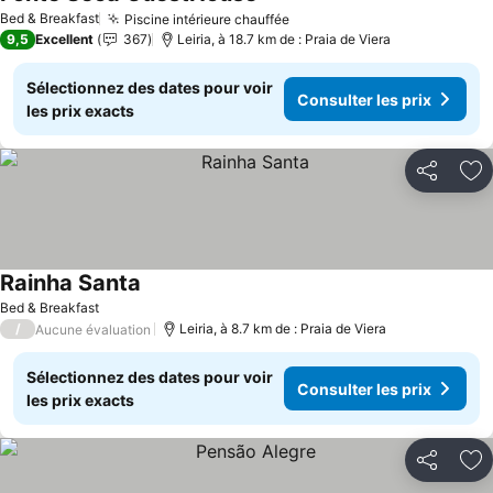
Consulter les prix
Bed & Breakfast
Piscine intérieure chauffée
Consulter les prix
9,5
Excellent
367
Leiria, à 18.7 km de : Praia de Viera
Sélectionnez des dates pour voir
Consulter les prix
les prix exacts
Partager
Aj
Rainha Santa
Consulter les prix
Bed & Breakfast
/
Leiria, à 8.7 km de : Praia de Viera
Aucune évaluation
Sélectionnez des dates pour voir
Consulter les prix
les prix exacts
Partager
Aj